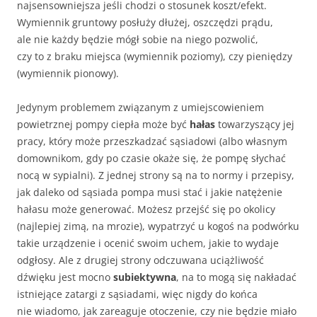
najsensowniejsza jeśli chodzi o stosunek koszt/efekt.
Wymiennik gruntowy posłuży dłużej, oszczędzi prądu,
ale nie każdy będzie mógł sobie na niego pozwolić,
czy to z braku miejsca (wymiennik poziomy), czy pieniędzy
(wymiennik pionowy).
Jedynym problemem związanym z umiejscowieniem
powietrznej pompy ciepła może być
hałas
towarzyszący jej
pracy, który może przeszkadzać sąsiadowi (albo własnym
domownikom, gdy po czasie okaże się, że pompę słychać
nocą w sypialni). Z jednej strony są na to normy i przepisy,
jak daleko od sąsiada pompa musi stać i jakie natężenie
hałasu może generować. Możesz przejść się po okolicy
(najlepiej zimą, na mrozie), wypatrzyć u kogoś na podwórku
takie urządzenie i ocenić swoim uchem, jakie to wydaje
odgłosy. Ale z drugiej strony odczuwana uciążliwość
dźwięku jest mocno
subiektywna
, na to mogą się nakładać
istniejące zatargi z sąsiadami, więc nigdy do końca
nie wiadomo, jak zareaguje otoczenie, czy nie będzie miało