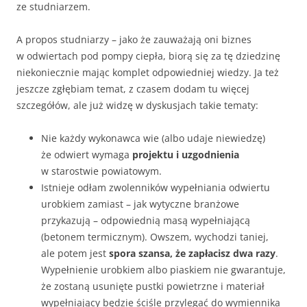
ze studniarzem.
A propos studniarzy – jako że zauważają oni biznes
w odwiertach pod pompy ciepła, biorą się za tę dziedzinę
niekoniecznie mając komplet odpowiedniej wiedzy. Ja też
jeszcze zgłębiam temat, z czasem dodam tu więcej
szczegółów, ale już widzę w dyskusjach takie tematy:
Nie każdy wykonawca wie (albo udaje niewiedzę)
że odwiert wymaga
projektu i uzgodnienia
w starostwie powiatowym.
Istnieje odłam zwolenników wypełniania odwiertu
urobkiem zamiast – jak wytyczne branżowe
przykazują – odpowiednią masą wypełniającą
(betonem termicznym). Owszem, wychodzi taniej,
ale potem jest
spora szansa, że zapłacisz dwa razy
.
Wypełnienie urobkiem albo piaskiem nie gwarantuje,
że zostaną usunięte pustki powietrzne i materiał
wypełniający będzie ściśle przylegać do wymiennika