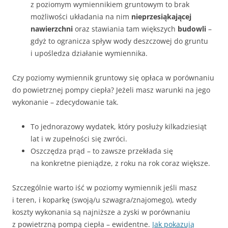
z poziomym wymiennikiem gruntowym to brak
możliwości układania na nim
nieprzesiąkającej
nawierzchni
oraz stawiania tam większych
budowli
–
gdyż to ogranicza spływ wody deszczowej do gruntu
i upośledza działanie wymiennika.
Czy poziomy wymiennik gruntowy się opłaca w porównaniu
do powietrznej pompy ciepła? Jeżeli masz warunki na jego
wykonanie – zdecydowanie tak.
To jednorazowy wydatek, który posłuży kilkadziesiąt
lat i w zupełności się zwróci.
Oszczędza prąd – to zawsze przekłada się
na konkretne pieniądze, z roku na rok coraz większe.
Szczególnie warto iść w poziomy wymiennik jeśli masz
i teren, i koparkę (swoją/u szwagra/znajomego), wtedy
koszty wykonania są najniższe a zyski w porównaniu
z powietrzną pompą ciepła – ewidentne.
Jak pokazują