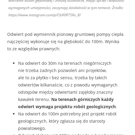
wiercenie studni głębinowej i zresztą studniarze, mając sprzęt i większość
wymaganych umiejętności, zaczynają działalność w tym temacie. Źródło:
https://www.instagram.com/p/Cb90R75Kv_8/
Odwiert pod wymiennik pionowy gruntowej pompy ciepła
najczęściej wykonuje się na głębokość do 100m. Wynika
to ze względów prawnych:
Na odwiert do 30m na terenach niegórniczych
nie trzeba żadnych pozwoleń ani projektów,
ale to za płytko i bez sensu, trzeba by takich
odwiertów kilkanaście, co z powodu wymaganych
odstępów między odwiertami zajęłoby znaczny
kawałek terenu.
Na terenach górniczych każdy
odwiert
wymaga projektu robót geologicznych
.
Na odwiert do 100m potrzebny jest projekt robót
geologicznych, który zgłasza się do starosty
powiatowego.