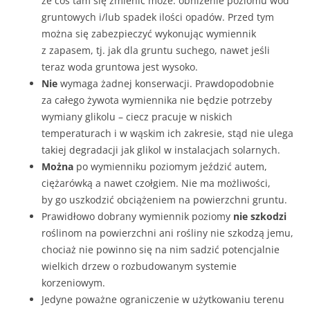
że coś tam się zmienić może: obniżenie poziomu wód
gruntowych i/lub spadek ilości opadów. Przed tym
można się zabezpieczyć wykonując wymiennik
z zapasem, tj. jak dla gruntu suchego, nawet jeśli
teraz woda gruntowa jest wysoko.
Nie
wymaga żadnej konserwacji. Prawdopodobnie
za całego żywota wymiennika nie będzie potrzeby
wymiany glikolu – ciecz pracuje w niskich
temperaturach i w wąskim ich zakresie, stąd nie ulega
takiej degradacji jak glikol w instalacjach solarnych.
Można
po wymienniku poziomym jeździć autem,
ciężarówką a nawet czołgiem. Nie ma możliwości,
by go uszkodzić obciążeniem na powierzchni gruntu.
Prawidłowo dobrany wymiennik poziomy
nie szkodzi
roślinom na powierzchni ani rośliny nie szkodzą jemu,
chociaż nie powinno się na nim sadzić potencjalnie
wielkich drzew o rozbudowanym systemie
korzeniowym.
Jedyne poważne ograniczenie w użytkowaniu terenu