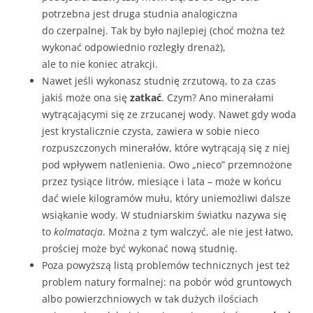
potrzebna jest druga studnia analogiczna
do czerpalnej. Tak by było najlepiej (choć można też
wykonać odpowiednio rozległy drenaż),
ale to nie koniec atrakcji.
Nawet jeśli wykonasz studnię zrzutową, to za czas
jakiś może ona się
zatkać
. Czym? Ano minerałami
wytrącającymi się ze zrzucanej wody. Nawet gdy woda
jest krystalicznie czysta, zawiera w sobie nieco
rozpuszczonych minerałów, które wytrącają się z niej
pod wpływem natlenienia. Owo „nieco” przemnożone
przez tysiące litrów, miesiące i lata – może w końcu
dać wiele kilogramów mułu, który uniemożliwi dalsze
wsiąkanie wody. W studniarskim światku nazywa się
to
kolmatacja
. Można z tym walczyć, ale nie jest łatwo,
prościej może być wykonać nową studnię.
Poza powyższą listą problemów technicznych jest też
problem natury formalnej: na pobór wód gruntowych
albo powierzchniowych w tak dużych ilościach