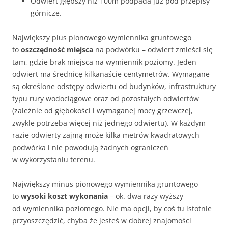
Odwiert głębszy niż 100m podpada już pod przepisy
górnicze.
Największy plus pionowego wymiennika gruntowego
to
oszczędność miejsca
na podwórku – odwiert zmieści się
tam, gdzie brak miejsca na wymiennik poziomy. Jeden
odwiert ma średnicę kilkanaście centymetrów. Wymagane
są określone odstępy odwiertu od budynków, infrastruktury
typu rury wodociągowe oraz od pozostałych odwiertów
(zależnie od głębokości i wymaganej mocy grzewczej,
zwykle potrzeba więcej niż jednego odwiertu). W każdym
razie odwierty zajmą może kilka metrów kwadratowych
podwórka i nie powodują żadnych ograniczeń
w wykorzystaniu terenu.
Największy minus pionowego wymiennika gruntowego
to
wysoki koszt wykonania
– ok. dwa razy wyższy
od wymiennika poziomego. Nie ma opcji, by coś tu istotnie
przyoszczędzić, chyba że jesteś w dobrej znajomości