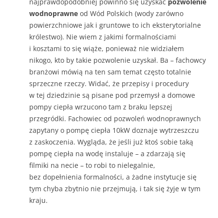
najprawdopodobniej powinno się uzyskać
pozwolenie
wodnoprawne
od Wód Polskich (wody zarówno
powierzchniowe jak i gruntowe to ich eksterytorialne
królestwo). Nie wiem z jakimi formalnościami
i kosztami to się wiąże, ponieważ nie widziałem
nikogo, kto by takie pozwolenie uzyskał. Ba – fachowcy
branżowi mówią na ten sam temat często totalnie
sprzeczne rzeczy. Widać, że przepisy i procedury
w tej dziedzinie są pisane pod przemysł a domowe
pompy ciepła wrzucono tam z braku lepszej
przegródki. Fachowiec od pozwoleń wodnoprawnych
zapytany o pompę ciepła 10kW doznaje wytrzeszczu
z zaskoczenia. Wygląda, że jeśli już ktoś sobie taką
pompę ciepła na wodę instaluje – a zdarzają się
filmiki na necie – to robi to nielegalnie,
bez dopełnienia formalności, a żadne instytucje się
tym chyba zbytnio nie przejmują, i tak się żyje w tym
kraju.