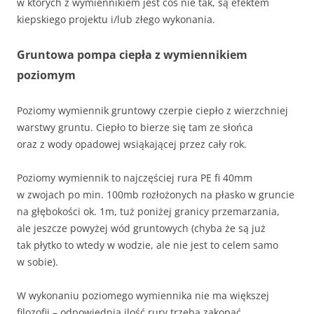
w których z wymiennikiem jest coś nie tak, są efektem
kiepskiego projektu i/lub złego wykonania.
Gruntowa pompa ciepła z wymiennikiem
poziomym
Poziomy wymiennik gruntowy czerpie ciepło z wierzchniej
warstwy gruntu. Ciepło to bierze się tam ze słońca
oraz z wody opadowej wsiąkającej przez cały rok.
Poziomy wymiennik to najczęściej rura PE fi 40mm
w zwojach po min. 100mb rozłożonych na płasko w gruncie
na głębokości ok. 1m, tuż poniżej granicy przemarzania,
ale jeszcze powyżej wód gruntowych (chyba że są już
tak płytko to wtedy w wodzie, ale nie jest to celem samo
w sobie).
W wykonaniu poziomego wymiennika nie ma większej
filozofii – odpowiednią ilość rury trzeba zakopać