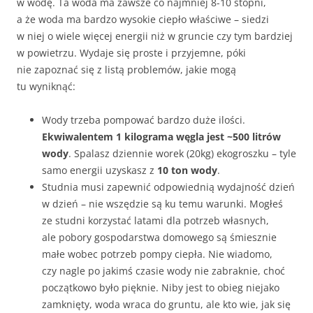
w wodę. Ta woda ma zawsze co najmniej 8-10 stopni,
a że woda ma bardzo wysokie ciepło właściwe – siedzi
w niej o wiele więcej energii niż w gruncie czy tym bardziej
w powietrzu. Wydaje się proste i przyjemne, póki
nie zapoznać się z listą problemów, jakie mogą
tu wyniknąć:
Wody trzeba pompować bardzo duże ilości.
Ekwiwalentem 1 kilograma węgla jest ~500 litrów
wody
. Spalasz dziennie worek (20kg) ekogroszku – tyle
samo energii uzyskasz z
10 ton wody
.
Studnia musi zapewnić odpowiednią wydajność dzień
w dzień – nie wszędzie są ku temu warunki. Mogłeś
ze studni korzystać latami dla potrzeb własnych,
ale pobory gospodarstwa domowego są śmiesznie
małe wobec potrzeb pompy ciepła. Nie wiadomo,
czy nagle po jakimś czasie wody nie zabraknie, choć
początkowo było pięknie. Niby jest to obieg niejako
zamknięty, woda wraca do gruntu, ale kto wie, jak się