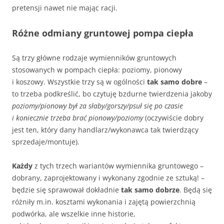
pretensji nawet nie mając racji.
Różne odmiany gruntowej pompa ciepła
Są trzy główne rodzaje wymienników gruntowych
stosowanych w pompach ciepła: poziomy, pionowy
i koszowy. Wszystkie trzy są w ogólności
tak samo dobre
–
to trzeba podkreślić, bo czytuję bzdurne twierdzenia jakoby
poziomy/pionowy był za słaby/gorszy/psuł się po czasie
i koniecznie trzeba brać pionowy/poziomy
(oczywiście dobry
jest ten, który dany handlarz/wykonawca tak twierdzący
sprzedaje/montuje).
Każdy
z tych trzech wariantów wymiennika gruntowego –
dobrany, zaprojektowany i wykonany zgodnie ze sztuką! –
będzie się sprawował dokładnie
tak samo dobrze
. Będą się
różniły m.in. kosztami wykonania i zajętą powierzchnią
podwórka, ale wszelkie inne historie,