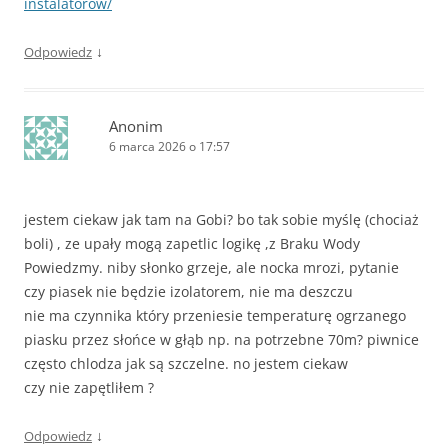
instalatorow/
↓
Odpowiedz
Anonim
6 marca 2026 o 17:57
jestem ciekaw jak tam na Gobi? bo tak sobie myślę (chociaż
boli) , ze upały mogą zapetlic logikę ,z Braku Wody
Powiedzmy. niby słonko grzeje, ale nocka mrozi, pytanie
czy piasek nie będzie izolatorem, nie ma deszczu
nie ma czynnika który przeniesie temperaturę ogrzanego
piasku przez słońce w głąb np. na potrzebne 70m? piwnice
często chlodza jak są szczelne. no jestem ciekaw
czy nie zapętliłem ?
↓
Odpowiedz