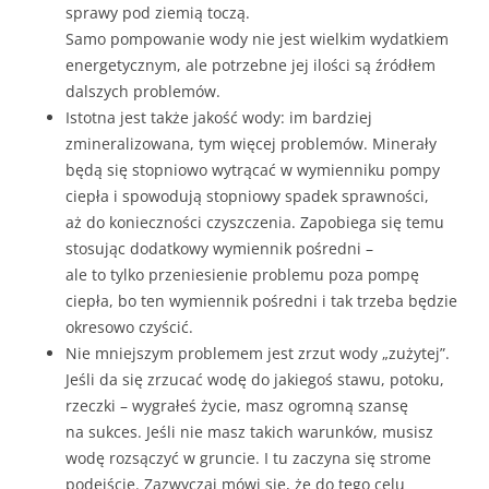
sprawy pod ziemią toczą.
Samo pompowanie wody nie jest wielkim wydatkiem
energetycznym, ale potrzebne jej ilości są źródłem
dalszych problemów.
Istotna jest także jakość wody: im bardziej
zmineralizowana, tym więcej problemów. Minerały
będą się stopniowo wytrącać w wymienniku pompy
ciepła i spowodują stopniowy spadek sprawności,
aż do konieczności czyszczenia. Zapobiega się temu
stosując dodatkowy wymiennik pośredni –
ale to tylko przeniesienie problemu poza pompę
ciepła, bo ten wymiennik pośredni i tak trzeba będzie
okresowo czyścić.
Nie mniejszym problemem jest zrzut wody „zużytej”.
Jeśli da się zrzucać wodę do jakiegoś stawu, potoku,
rzeczki – wygrałeś życie, masz ogromną szansę
na sukces. Jeśli nie masz takich warunków, musisz
wodę rozsączyć w gruncie. I tu zaczyna się strome
podejście. Zazwyczaj mówi się, że do tego celu