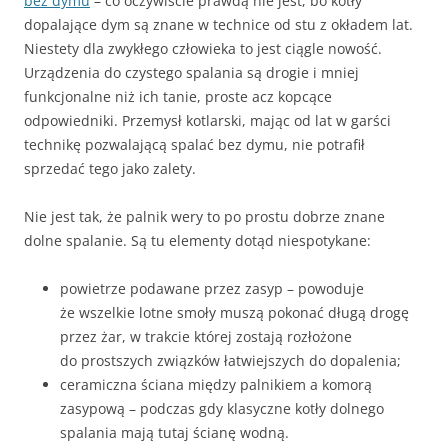
bez dymu
– co oczywiście prawdą nie jest, bo kotły
dopalające dym są znane w technice od stu z okładem lat.
Niestety dla zwykłego człowieka to jest ciągle nowość.
Urządzenia do czystego spalania są drogie i mniej
funkcjonalne niż ich tanie, proste acz kopcące
odpowiedniki. Przemysł kotlarski, mając od lat w garści
technikę pozwalającą spalać bez dymu, nie potrafił
sprzedać tego jako zalety.
Nie jest tak, że palnik wery to po prostu dobrze znane
dolne spalanie. Są tu elementy dotąd niespotykane:
powietrze podawane przez zasyp – powoduje
że wszelkie lotne smoły muszą pokonać długą drogę
przez żar, w trakcie której zostają rozłożone
do prostszych związków łatwiejszych do dopalenia;
ceramiczna ściana między palnikiem a komorą
zasypową – podczas gdy klasyczne kotły dolnego
spalania mają tutaj ścianę wodną.