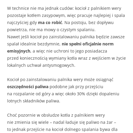
W technice nie ma jednak cudów: kocioł z palnikiem wery
pozostaje kotłem zasypowym, więc pracuje najlepiej i spala
najczyściej gdy
ma co robić
. Na postoju, bez dopływu
powietrza, nie ma mowy o czystym spalaniu.
Nawet jeśli kocioł po zainstalowaniu palnika będzie zawsze
spalał idealnie bezdymnie,
nie spełni oficjalnie norm
emisyjnych
, a więc nie uchroni to jego posiadacza
przed koniecznością wymiany kotła wraz z wejściem w życie
lokalnych uchwał antysmogowych.
Kocioł po zainstalowaniu palnika wery może osiągnąć
oszczędności paliwa
podobne jak przy przejściu
na rozpalanie od góry a więc około 30% dzięki dopaleniu
lotnych składników paliwa.
Choć pozornie w obsłudze kotła z palnikiem wery
nie zmienia się wiele – nadal ładuje się paliwo na żar –
to jednak przejście na kocioł dolnego spalania bywa dla