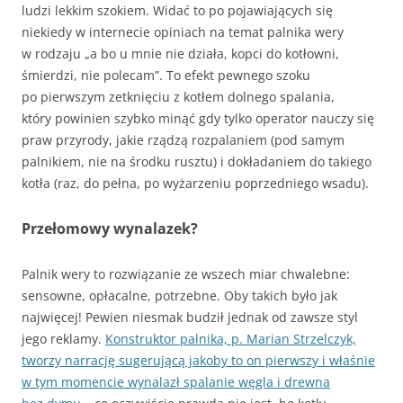
ludzi lekkim szokiem. Widać to po pojawiających się
niekiedy w internecie opiniach na temat palnika wery
w rodzaju „a bo u mnie nie działa, kopci do kotłowni,
śmierdzi, nie polecam”. To efekt pewnego szoku
po pierwszym zetknięciu z kotłem dolnego spalania,
który powinien szybko minąć gdy tylko operator nauczy się
praw przyrody, jakie rządzą rozpalaniem (pod samym
palnikiem, nie na środku rusztu) i dokładaniem do takiego
kotła (raz, do pełna, po wyżarzeniu poprzedniego wsadu).
Przełomowy wynalazek?
Palnik wery to rozwiązanie ze wszech miar chwalebne:
sensowne, opłacalne, potrzebne. Oby takich było jak
najwięcej! Pewien niesmak budził jednak od zawsze styl
jego reklamy.
Konstruktor palnika, p. Marian Strzelczyk,
tworzy narrację sugerującą jakoby to on pierwszy i właśnie
w tym momencie wynalazł spalanie węgla i drewna