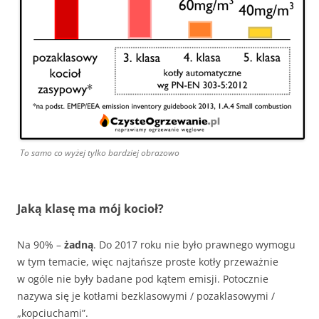
To samo co wyżej tylko bardziej obrazowo
Jaką klasę ma mój kocioł?
Na 90% –
żadną
. Do 2017 roku nie było prawnego wymogu
w tym temacie, więc najtańsze proste kotły przeważnie
w ogóle nie były badane pod kątem emisji. Potocznie
nazywa się je kotłami bezklasowymi / pozaklasowymi /
„kopciuchami”.