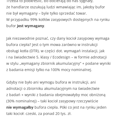
Trzeba to podkreślić, bo docierają do nas sygnały,
że handlarze oszukują ludzi wmawiając im, jakoby bufor
nie był wymagany – byle tylko sprzedać towar.
W przypadku 99% kotłów zasypowych dostępnych na rynku
bufor
jest wymagany
.
Jak niezawodnie poznać, czy dany kocioł zasypowy wymaga
bufora ciepła? Jest o tym mowa zarówno w instrukcji
obsługi kotła (DTR), w części dot. wymagań instalacji, jak
i na świadectwie 5. klasy / Ecodesign – w formie adnotacji
w stylu „wymagany zbiornik akumulacyjny” + podane wyniki
z badania emisji tylko na 100% mocy nominalnej.
Gdyby nie było ani wymogu bufora w instrukcji, ani
adnotacji o zbiorniku akumulacyjnym na świadectwie
z badań + wyniki z badania obejmowałyby moc obniżoną
(30% nominalnej) – taki kocioł zasypowy rzeczywiście
nie wymagałby
bufora ciepła. Póki co jest na rynku jeden
taki kocioł: czeski, za ponad 20 tys. zł.