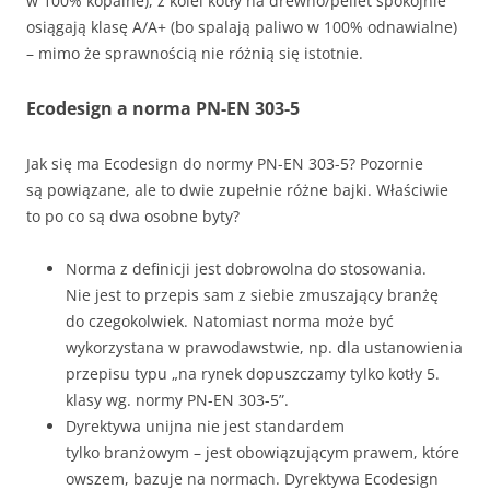
w 100% kopalne), z kolei kotły na drewno/pellet spokojnie
osiągają klasę A/A+ (bo spalają paliwo w 100% odnawialne)
– mimo że sprawnością nie różnią się istotnie.
Ecodesign a norma PN-EN 303-5
Jak się ma Ecodesign do normy PN-EN 303-5? Pozornie
są powiązane, ale to dwie zupełnie różne bajki. Właściwie
to po co są dwa osobne byty?
Norma z definicji jest dobrowolna do stosowania.
Nie jest to przepis sam z siebie zmuszający branżę
do czegokolwiek. Natomiast norma może być
wykorzystana w prawodawstwie, np. dla ustanowienia
przepisu typu „na rynek dopuszczamy tylko kotły 5.
klasy wg. normy PN-EN 303-5”.
Dyrektywa unijna nie jest standardem
tylko branżowym – jest obowiązującym prawem, które
owszem, bazuje na normach. Dyrektywa Ecodesign