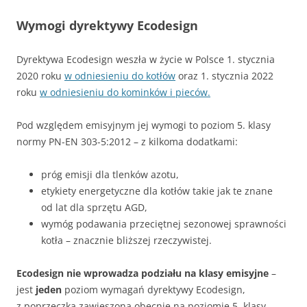
Wymogi dyrektywy Ecodesign
Dyrektywa Ecodesign weszła w życie w Polsce 1. stycznia
2020 roku
w odniesieniu do kotłów
oraz 1. stycznia 2022
roku
w odniesieniu do kominków i pieców.
Pod względem emisyjnym jej wymogi to poziom 5. klasy
normy PN-EN 303-5:2012 – z kilkoma dodatkami:
próg emisji dla tlenków azotu,
etykiety energetyczne dla kotłów takie jak te znane
od lat dla sprzętu AGD,
wymóg podawania przeciętnej sezonowej sprawności
kotła – znacznie bliższej rzeczywistej.
Ecodesign nie wprowadza podziału na klasy emisyjne
–
jest
jeden
poziom wymagań dyrektywy Ecodesign,
z poprzeczką zawieszoną obecnie na poziomie 5. klasy