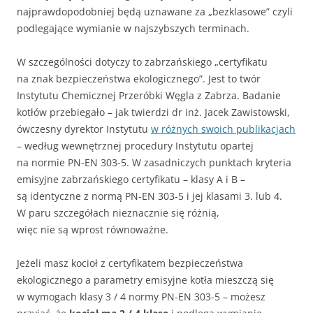
najprawdopodobniej będą uznawane za „bezklasowe” czyli
podlegające wymianie w najszybszych terminach.
W szczególności dotyczy to zabrzańskiego „certyfikatu
na znak bezpieczeństwa ekologicznego”. Jest to twór
Instytutu Chemicznej Przeróbki Węgla z Zabrza. Badanie
kotłów przebiegało – jak twierdzi dr inż. Jacek Zawistowski,
ówczesny dyrektor Instytutu
w różnych swoich publikacjach
– według wewnętrznej procedury Instytutu opartej
na normie PN-EN 303-5. W zasadniczych punktach kryteria
emisyjne zabrzańskiego certyfikatu – klasy A i B –
są identyczne z normą PN-EN 303-5 i jej klasami 3. lub 4.
W paru szczegółach nieznacznie się różnią,
więc nie są wprost równoważne.
Jeżeli masz kocioł z certyfikatem bezpieczeństwa
ekologicznego a parametry emisyjne kotła mieszczą się
w wymogach klasy 3 / 4 normy PN-EN 303-5 – możesz