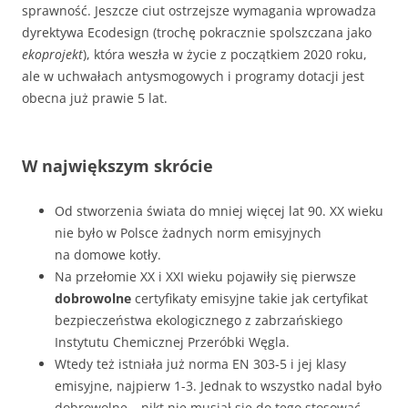
sprawność. Jeszcze ciut ostrzejsze wymagania wprowadza
dyrektywa Ecodesign (trochę pokracznie spolszczana jako
ekoprojekt
), która weszła w życie z początkiem 2020 roku,
ale w uchwałach antysmogowych i programy dotacji jest
obecna już prawie 5 lat.
W największym skrócie
Od stworzenia świata do mniej więcej lat 90. XX wieku
nie było w Polsce żadnych norm emisyjnych
na domowe kotły.
Na przełomie XX i XXI wieku pojawiły się pierwsze
dobrowolne
certyfikaty emisyjne takie jak certyfikat
bezpieczeństwa ekologicznego z zabrzańskiego
Instytutu Chemicznej Przeróbki Węgla.
Wtedy też istniała już norma EN 303-5 i jej klasy
emisyjne, najpierw 1-3. Jednak to wszystko nadal było
dobrowolne – nikt nie musiał się do tego stosować.