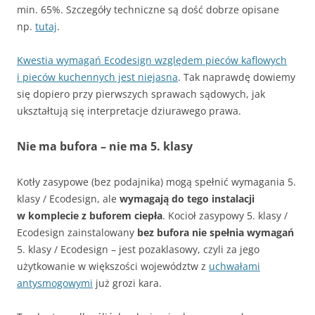
min. 65%. Szczegóły techniczne są dość dobrze opisane
np.
tutaj
.
Kwestia wymagań Ecodesign względem pieców kaflowych
i pieców kuchennych jest niejasna
. Tak naprawdę dowiemy
się dopiero przy pierwszych sprawach sądowych, jak
ukształtują się interpretacje dziurawego prawa.
Nie ma bufora – nie ma 5. klasy
Kotły zasypowe (bez podajnika) mogą spełnić wymagania 5.
klasy / Ecodesign, ale
wymagają do tego instalacji
w komplecie z buforem ciepła
. Kocioł zasypowy 5. klasy /
Ecodesign zainstalowany
bez bufora nie spełnia wymagań
5. klasy / Ecodesign – jest pozaklasowy, czyli za jego
użytkowanie w większości województw z
uchwałami
antysmogowymi
już grozi kara.