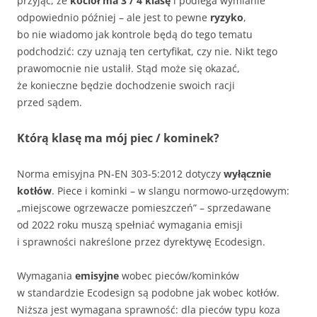
przyjąć, że
kocioł ma 3 / 4 klasę
i podlega wymianie
odpowiednio później – ale jest to pewne
ryzyko
,
bo nie wiadomo jak kontrole będą do tego tematu
podchodzić: czy uznają ten certyfikat, czy nie. Nikt tego
prawomocnie nie ustalił. Stąd może się okazać,
że konieczne będzie dochodzenie swoich racji
przed sądem.
Którą klasę ma mój piec / kominek?
Norma emisyjna PN-EN 303-5:2012 dotyczy
wyłącznie
kotłów
. Piece i kominki – w slangu normowo-urzędowym:
„miejscowe ogrzewacze pomieszczeń” – sprzedawane
od 2022 roku muszą spełniać wymagania emisji
i sprawności nakreślone przez dyrektywę Ecodesign.
Wymagania
emisyjne
wobec pieców/kominków
w standardzie Ecodesign są podobne jak wobec kotłów.
Niższa jest wymagana sprawność: dla pieców typu koza