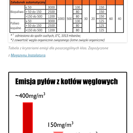
Tabela z kryteriami emisji dla poszczególnych klas. Zapożyczone
z
Magazynu Instalatora
.