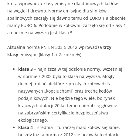
która wprowadza klasy emisyjne dla domowych kotłów
na węgiel i drewno. Normy emisyjne dla silników
spalinowych zaczęły się dawno temu od EURO 1 a obecnie
mamy EURO 6. Podobnie w kotłowni: zaczęło się od klasy 1
a obecnie najwyższą jest klasa 5.
Aktualna norma PN-EN 303-5:2012 wprowadza
trzy
klasy
emisyjne (klasy 1. i 2. zniknęły):
klasa 3
– najniższa w tej odsłonie normy, wcześniej
w normie z 2002 była to klasa najwyższa. Mogły
do niej trafiać niektóre z prostych kotłów dziś
nazywanych „kopciuchami” oraz trochę kotłów
podajnikowych. Nie będzie tego wiele, bo rynek
krajowych dotacji 20 lat temu opierał się głównie
na zabrzańskim certyfikacie bezpieczeństwa
ekologicznego.
klasa 4
– średnia – tu raczej mało kotłów się łapie,
bo gdy już ta norma z 2012 się pojawiła to dotacje