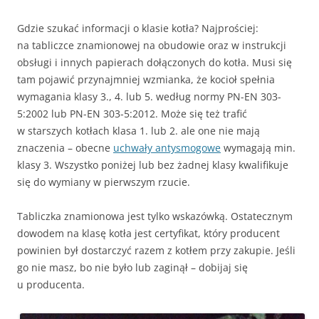
Gdzie szukać informacji o klasie kotła? Najprościej:
na tabliczce znamionowej na obudowie oraz w instrukcji
obsługi i innych papierach dołączonych do kotła. Musi się
tam pojawić przynajmniej wzmianka, że kocioł spełnia
wymagania klasy 3., 4. lub 5. według normy PN-EN 303-
5:2002 lub PN-EN 303-5:2012. Może się też trafić
w starszych kotłach klasa 1. lub 2. ale one nie mają
znaczenia – obecne
uchwały antysmogowe
wymagają min.
klasy 3. Wszystko poniżej lub bez żadnej klasy kwalifikuje
się do wymiany w pierwszym rzucie.
Tabliczka znamionowa jest tylko wskazówką. Ostatecznym
dowodem na klasę kotła jest certyfikat, który producent
powinien był dostarczyć razem z kotłem przy zakupie. Jeśli
go nie masz, bo nie było lub zaginął – dobijaj się
u producenta.