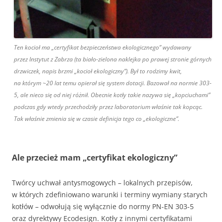
Ten kocioł ma „certyfikat bezpieczeństwa ekologicznego” wydawany
przez Instytut z Zabrza (ta biało-zielona naklejka po prawej stronie górnych
drzwiczek, napis brzmi „kocioł ekologiczny”). Był to rodzimy kwit,
na którym ~20 lat temu opierał się system dotacji. Bazował na normie 303-
5, ale nieco się od niej różnił. Obecnie kotły takie nazywa się „kopciuchami”
podczas gdy wtedy przechodziły przez laboratorium właśnie tak kopcąc.
Tak właśnie zmienia się w czasie definicja tego co „ekologiczne”.
Ale przecież mam „certyfikat ekologiczny”
Twórcy uchwał antysmogowych – lokalnych przepisów,
w których zdefiniowano warunki i terminy wymiany starych
kotłów – odwołują się wyłącznie do normy PN-EN 303-5
oraz dyrektywy Ecodesign. Kotły z innymi certyfikatami