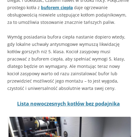
biegać i dokładać, czasem nawet w środku nocy. Połączenie
prostego kotła z
buforem ciepła
daje ogrzewanie
obsługowością niewiele ustępujące kotłom podajnikowym,
za to umożliwia stosowanie znacznie tańszych paliw.
Wymóg posiadania bufora ciepła nastanie dopiero wtedy,
gdy lokalne uchwały antysmogowe wymuszą likwidację
kotłów gorszych niż 5. klasa. Kocioł zasypowy musi
pracować z buforem ciepła, aby spełniać wymogi 5. klasy,
dlatego będzie on wymagany. Ale montując teraz nowy
kocioł zasypowy warto od razu zainstalować bufor lub
przewidzieć możliwość jego montażu – to jest wygoda,
czystość i uniwersalność absolutnie warta swej ceny.
Lista nowoczesnych kotłów bez podajnika