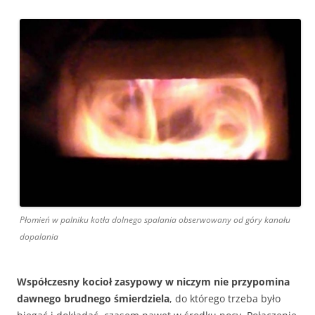
Płomień w palniku kotła dolnego spalania obserwowany od góry kanału
dopalania
Współczesny kocioł zasypowy w niczym nie przypomina
dawnego brudnego śmierdziela
, do którego trzeba było