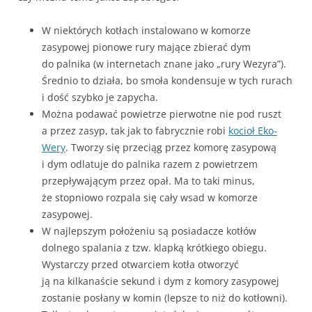
W niektórych kotłach instalowano w komorze
zasypowej pionowe rury mające zbierać dym
do palnika (w internetach znane jako „rury Wezyra”).
Średnio to działa, bo smoła kondensuje w tych rurach
i dość szybko je zapycha.
Można podawać powietrze pierwotne nie pod ruszt
a przez zasyp, tak jak to fabrycznie robi
kocioł Eko-
Wery
. Tworzy się przeciąg przez komorę zasypową
i dym odlatuje do palnika razem z powietrzem
przepływającym przez opał. Ma to taki minus,
że stopniowo rozpala się cały wsad w komorze
zasypowej.
W najlepszym położeniu są posiadacze kotłów
dolnego spalania z tzw. klapką krótkiego obiegu.
Wystarczy przed otwarciem kotła otworzyć
ją na kilkanaście sekund i dym z komory zasypowej
zostanie posłany w komin (lepsze to niż do kotłowni).