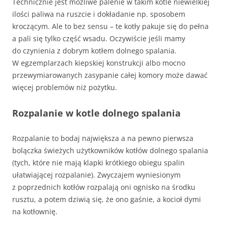
Technicznie jest możliwe palenie w takim kotle niewielkiej
ilości paliwa na ruszcie i dokładanie np. sposobem
kroczącym. Ale to bez sensu – te kotły pakuje się do pełna
a pali się tylko część wsadu. Oczywiście jeśli mamy
do czynienia z dobrym kotłem dolnego spalania.
W egzemplarzach kiepskiej konstrukcji albo mocno
przewymiarowanych zasypanie całej komory może dawać
więcej problemów niż pożytku.
Rozpalanie w kotle dolnego spalania
Rozpalanie to bodaj największa a na pewno pierwsza
bolączka świeżych użytkowników kotłów dolnego spalania
(tych, które nie mają klapki krótkiego obiegu spalin
ułatwiającej rozpalanie). Zwyczajem wyniesionym
z poprzednich kotłów rozpalają oni ognisko na środku
rusztu, a potem dziwią się, że ono gaśnie, a kocioł dymi
na kotłownię.