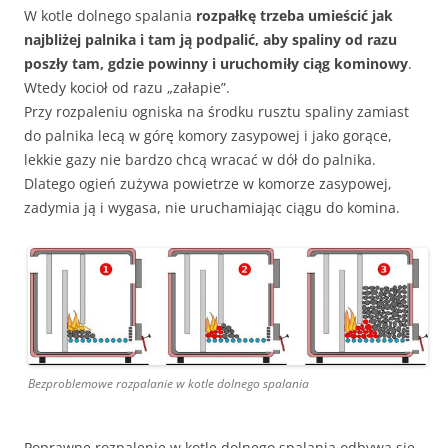
W kotle dolnego spalania
rozpałkę trzeba umieścić jak
najbliżej palnika i tam ją podpalić, aby spaliny od razu
poszły tam, gdzie powinny i uruchomiły ciąg kominowy
.
Wtedy kocioł od razu „załapie”.
Przy rozpaleniu ogniska na środku rusztu spaliny zamiast
do palnika lecą w górę komory zasypowej i jako gorące,
lekkie gazy nie bardzo chcą wracać w dół do palnika.
Dlatego ogień zużywa powietrze w komorze zasypowej,
zadymia ją i wygasa, nie uruchamiając ciągu do komina.
Bezproblemowe rozpalanie w kotle dolnego spalania
Poprawne rozpalenie w kotle dolnego spalania odbywa się