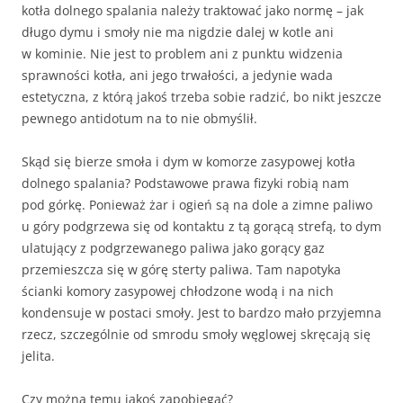
kotła dolnego spalania należy traktować jako normę – jak
długo dymu i smoły nie ma nigdzie dalej w kotle ani
w kominie. Nie jest to problem ani z punktu widzenia
sprawności kotła, ani jego trwałości, a jedynie wada
estetyczna, z którą jakoś trzeba sobie radzić, bo nikt jeszcze
pewnego antidotum na to nie obmyślił.
Skąd się bierze smoła i dym w komorze zasypowej kotła
dolnego spalania? Podstawowe prawa fizyki robią nam
pod górkę. Ponieważ żar i ogień są na dole a zimne paliwo
u góry podgrzewa się od kontaktu z tą gorącą strefą, to dym
ulatujący z podgrzewanego paliwa jako gorący gaz
przemieszcza się w górę sterty paliwa. Tam napotyka
ścianki komory zasypowej chłodzone wodą i na nich
kondensuje w postaci smoły. Jest to bardzo mało przyjemna
rzecz, szczególnie od smrodu smoły węglowej skręcają się
jelita.
Czy można temu jakoś zapobiegać?