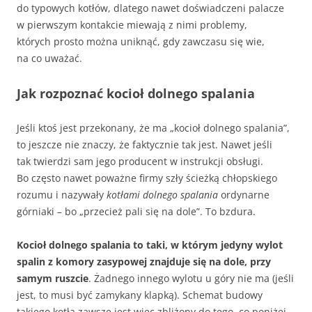
do typowych kotłów, dlatego nawet doświadczeni palacze
w pierwszym kontakcie miewają z nimi problemy,
których prosto można uniknąć, gdy zawczasu się wie,
na co uważać.
Jak rozpoznać kocioł dolnego spalania
Jeśli ktoś jest przekonany, że ma „kocioł dolnego spalania”,
to jeszcze nie znaczy, że faktycznie tak jest. Nawet jeśli
tak twierdzi sam jego producent w instrukcji obsługi.
Bo często nawet poważne firmy szły ścieżką chłopskiego
rozumu i nazywały
kotłami dolnego spalania
ordynarne
górniaki – bo „przecież pali się na dole”. To bzdura.
Kocioł dolnego spalania to taki, w którym jedyny wylot
spalin z komory zasypowej znajduje się na dole, przy
samym ruszcie
. Żadnego innego wylotu u góry nie ma (jeśli
jest, to musi być zamykany klapką). Schemat budowy
takiego kotła zawsze jest więc zbliżony do tego, co poniżej.