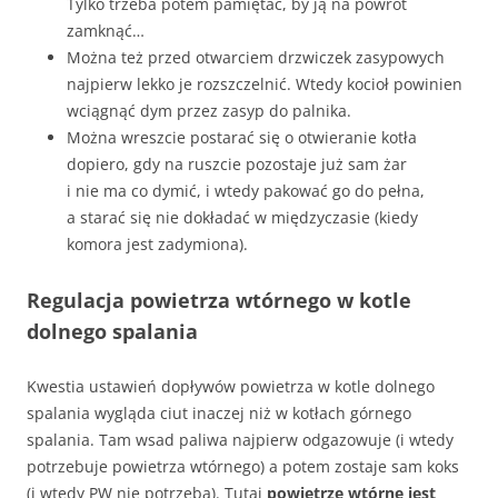
Tylko trzeba potem pamiętać, by ją na powrót
zamknąć…
Można też przed otwarciem drzwiczek zasypowych
najpierw lekko je rozszczelnić. Wtedy kocioł powinien
wciągnąć dym przez zasyp do palnika.
Można wreszcie postarać się o otwieranie kotła
dopiero, gdy na ruszcie pozostaje już sam żar
i nie ma co dymić, i wtedy pakować go do pełna,
a starać się nie dokładać w międzyczasie (kiedy
komora jest zadymiona).
Regulacja powietrza wtórnego w kotle
dolnego spalania
Kwestia ustawień dopływów powietrza w kotle dolnego
spalania wygląda ciut inaczej niż w kotłach górnego
spalania. Tam wsad paliwa najpierw odgazowuje (i wtedy
potrzebuje powietrza wtórnego) a potem zostaje sam koks
(i wtedy PW nie potrzeba). Tutaj
powietrze wtórne jest