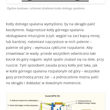
Ogólna budowa i schemat działania kotła dolnego spalania
Kotły dolnego spalania wymyślono, by na okrągło palić
bezdymnie. Najprostsze kotły górnego spalania
obsługiwane intuicyjnie (czyli: węgiel na żar) kopcą mniej
lub bardziej, natomiast najczystsze w nich palenie –
palenie od góry – wymusza cykliczne rozpalanie. Aby
zniwelować te wady, przede wszystkim odwrócono taki
kocioł do góry nogami: wylot spalin znalazł się na dole, przy
ruszcie. Tym sposobem zasada pracy kotła jest taka, jak
w kotle górnego spalania rozpalonym od góry – wszystkie
gazy przechodzą przez żar – a jednocześnie można palić
na okrągło i dokładać w dowolnym momencie.