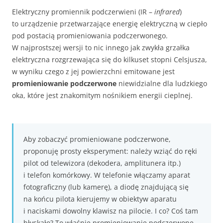
Elektryczny promiennik podczerwieni (IR –
infrared
)
to urządzenie przetwarzające energię elektryczną w ciepło
pod postacią promieniowania podczerwonego.
W najprostszej wersji to nic innego jak zwykła grzałka
elektryczna rozgrzewająca się do kilkuset stopni Celsjusza,
w wyniku czego z jej powierzchni emitowane jest
promieniowanie podczerwone
niewidzialne dla ludzkiego
oka, które jest znakomitym nośnikiem energii cieplnej.
Aby zobaczyć promieniowane podczerwone,
proponuję prosty eksperyment: należy wziąć do ręki
pilot od telewizora (dekodera, amplitunera itp.)
i telefon komórkowy. W telefonie włączamy aparat
fotograficzny (lub kamerę), a diodę znajdującą się
na końcu pilota kierujemy w obiektyw aparatu
i naciskami dowolny klawisz na pilocie. I co? Coś tam
błyskało? To właśnie promieniowanie podczerwone,