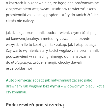
o kosztach lub zapewniając, że będą one porównywalne
z ogrzewaniem węglowym. Trudno w to wierzyć, skoro
promienniki zasilane są prądem, który do tanich źródeł
ciepła nie należy.
Jak działają promienniki podczerwieni, czym różnią się
od konwencjonalnych metod ogrzewania, a przede
wszystkim ile to kosztuje – tak zakup, jak i eksploatacja.
Czy warto wymienić stary kocioł węglowy na promienniki
podczerwieni w ramach gminnego dofinansowania
do
ekologicznych
źródeł energii, choćby dawali
je za półdarmo?
Autopromocja
:
zobacz jak natychmiast zacząć palić
drewnem lub węglem
bez dymu
– w dowolnym piecu, kotle
czy kominku.
Podczerwień pod strzechą