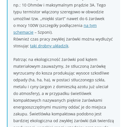
np.: 10 Ohmów i maksymalnym prądzie 3A. Tego
typu termistor włączony szeregowo w obwodzie
umożliwi tzw. „miękki start” nawet do 6 żarówek
o mocy 100W (szczegóły podłączenia
na tym
schemacie
– Szponi).
Również czas pracy zwykłej żarówki można wydłużyć
stosując
taki drobny układzik
.
Patrząc na ekologiczność żarówki pod kątem
materiałowym zauważymy, że stłuczoną żarówkę
wyrzucamy do kosza produkując wysoce szkodliwe
odpady (ha, ha, ha), w postaci stłuczonego szkła,
metalu i cyny (argon z domieszką azotu już uleciał
do atmosfery), a w przypadku świetlówek
kompaktowych nazywanych pięknie żarówkami
energooszczędnymi musimy oddać je do miejsca
zakupu. Świetlówka kompaktowa podobno jest
bardziej ekologiczna od zwykłej żarówki (tak twierdzą