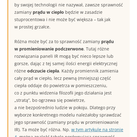
by swojej technologii nie nazywał, zawsze sprawność
zamiany
prądu w ciepło
będzie w zasadzie
stuprocentowa i nie może być większa – tak jak
w prostej grzałce.
Różna może być za to sprawność zamiany
prądu
w promieniowanie podczerwone
. Tutaj różne
rozwiązania paneli IR mogą być nieco lepsze lub
gorsze, dając z tej samej ilości energii elektrycznej
różne
odczucie ciepła
. Każdy promiennik zamienia
cały prąd w ciepło, lecz pewną (mniejszą) część
ciepła oddaje do powietrza w pomieszczeniu,
co z punktu widzenia filozofii jego działania jest
„stratą”, bo ogrzewa się powietrze,
a nie bezpośrednio ludzie w pokoju. Dlatego przy
wyborze konkretnego modelu należałoby sprawdzać
jego sprawność (zamiany prądu w promieniowanie
IR). Ta może być różna. Np.
w tym artykule na stronie
4.
można znaleźć tabelę porównującą sprawność