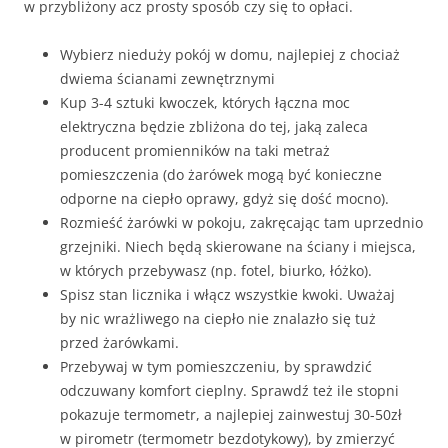
w przybliżony acz prosty sposób czy się to opłaci.
Wybierz nieduży pokój w domu, najlepiej z chociaż
dwiema ścianami zewnętrznymi
Kup 3-4 sztuki kwoczek, których łączna moc
elektryczna będzie zbliżona do tej, jaką zaleca
producent promienników na taki metraż
pomieszczenia (do żarówek mogą być konieczne
odporne na ciepło oprawy, gdyż się dość mocno).
Rozmieść żarówki w pokoju, zakręcając tam uprzednio
grzejniki. Niech będą skierowane na ściany i miejsca,
w których przebywasz (np. fotel, biurko, łóżko).
Spisz stan licznika i włącz wszystkie kwoki. Uważaj
by nic wrażliwego na ciepło nie znalazło się tuż
przed żarówkami.
Przebywaj w tym pomieszczeniu, by sprawdzić
odczuwany komfort cieplny. Sprawdź też ile stopni
pokazuje termometr, a najlepiej zainwestuj 30-50zł
w pirometr (termometr bezdotykowy), by zmierzyć