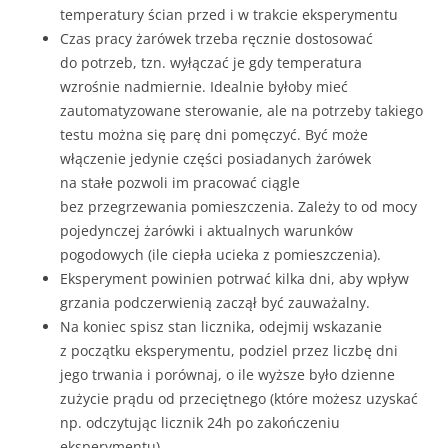
temperatury ścian przed i w trakcie eksperymentu
Czas pracy żarówek trzeba ręcznie dostosować
do potrzeb, tzn. wyłączać je gdy temperatura
wzrośnie nadmiernie. Idealnie byłoby mieć
zautomatyzowane sterowanie, ale na potrzeby takiego
testu można się parę dni pomęczyć. Być może
włączenie jedynie części posiadanych żarówek
na stałe pozwoli im pracować ciągle
bez przegrzewania pomieszczenia. Zależy to od mocy
pojedynczej żarówki i aktualnych warunków
pogodowych (ile ciepła ucieka z pomieszczenia).
Eksperyment powinien potrwać kilka dni, aby wpływ
grzania podczerwienią zaczął być zauważalny.
Na koniec spisz stan licznika, odejmij wskazanie
z początku eksperymentu, podziel przez liczbę dni
jego trwania i porównaj, o ile wyższe było dzienne
zużycie prądu od przeciętnego (które możesz uzyskać
np. odczytując licznik 24h po zakończeniu
eksperymentu).