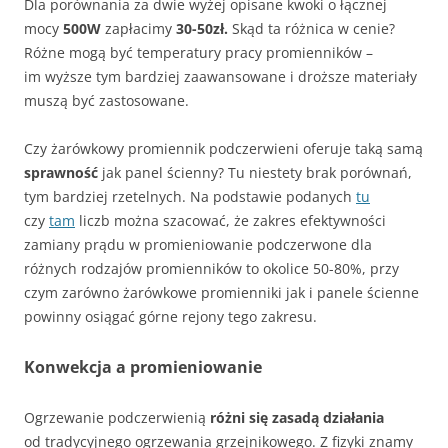
Dla porównania za dwie wyżej opisane kwoki o łącznej
mocy
500W
zapłacimy
30-50zł.
Skąd ta różnica w cenie?
Różne mogą być temperatury pracy promienników –
im wyższe tym bardziej zaawansowane i droższe materiały
muszą być zastosowane.
Czy żarówkowy promiennik podczerwieni oferuje taką samą
sprawność
jak panel ścienny? Tu niestety brak porównań,
tym bardziej rzetelnych. Na podstawie podanych
tu
czy
tam
liczb można szacować, że zakres efektywności
zamiany prądu w promieniowanie podczerwone dla
różnych rodzajów promienników to okolice 50-80%, przy
czym zarówno żarówkowe promienniki jak i panele ścienne
powinny osiągać górne rejony tego zakresu.
Konwekcja a promieniowanie
Ogrzewanie podczerwienią
różni się zasadą działania
od tradycyjnego ogrzewania grzejnikowego. Z fizyki znamy