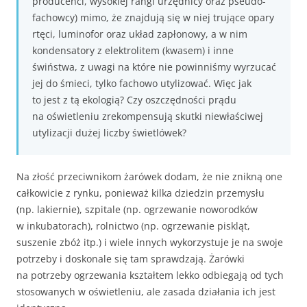
producenci, wysokiej rangi urzędnicy oraz pseudo-
fachowcy) mimo, że znajdują się w niej trujące opary
rtęci, luminofor oraz układ zapłonowy, a w nim
kondensatory z elektrolitem (kwasem) i inne
świństwa, z uwagi na które nie powinniśmy wyrzucać
jej do śmieci, tylko fachowo utylizować. Więc jak
to jest z tą ekologią? Czy oszczędności prądu
na oświetleniu zrekompensują skutki niewłaściwej
utylizacji dużej liczby świetlówek?
Na złość przeciwnikom żarówek dodam, że nie znikną one
całkowicie z rynku, ponieważ kilka dziedzin przemysłu
(np. lakiernie), szpitale (np. ogrzewanie noworodków
w inkubatorach), rolnictwo (np. ogrzewanie piskląt,
suszenie zbóż itp.) i wiele innych wykorzystuje je na swoje
potrzeby i doskonale się tam sprawdzają. Żarówki
na potrzeby ogrzewania kształtem lekko odbiegają od tych
stosowanych w oświetleniu, ale zasada działania ich jest