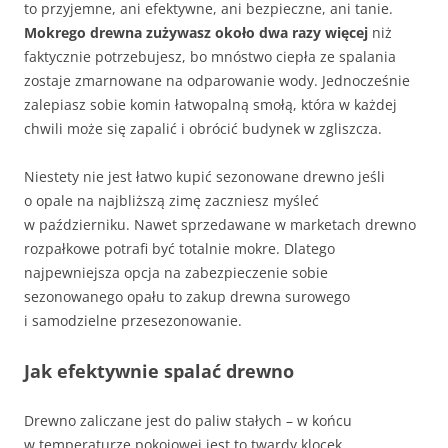
to przyjemne, ani efektywne, ani bezpieczne, ani tanie.
Mokrego drewna zużywasz około dwa razy więcej
niż
faktycznie potrzebujesz, bo mnóstwo ciepła ze spalania
zostaje zmarnowane na odparowanie wody. Jednocześnie
zalepiasz sobie komin łatwopalną smołą, która w każdej
chwili może się zapalić i obrócić budynek w zgliszcza.
Niestety nie jest łatwo kupić sezonowane drewno jeśli
o opale na najbliższą zimę zaczniesz myśleć
w październiku. Nawet sprzedawane w marketach drewno
rozpałkowe potrafi być totalnie mokre. Dlatego
najpewniejsza opcja na zabezpieczenie sobie
sezonowanego opału to zakup drewna surowego
i samodzielne przesezonowanie.
Jak efektywnie spalać drewno
Drewno zaliczane jest do paliw stałych – w końcu
w temperaturze pokojowej jest to twardy klocek.