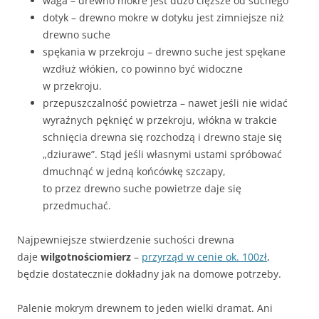
waga – drewno mokre jest dużo cięższe od suchego
dotyk – drewno mokre w dotyku jest zimniejsze niż
drewno suche
spękania w przekroju – drewno suche jest spękane
wzdłuż włókien, co powinno być widoczne
w przekroju.
przepuszczalność powietrza – nawet jeśli nie widać
wyraźnych pęknięć w przekroju, włókna w trakcie
schnięcia drewna się rozchodzą i drewno staje się
„dziurawe”. Stąd jeśli własnymi ustami spróbować
dmuchnąć w jedną końcówkę szczapy,
to przez drewno suche powietrze daje się
przedmuchać.
Najpewniejsze stwierdzenie suchości drewna
daje
wilgotnościomierz
–
przyrząd w cenie ok. 100zł
,
będzie dostatecznie dokładny jak na domowe potrzeby.
Palenie mokrym drewnem to jeden wielki dramat. Ani