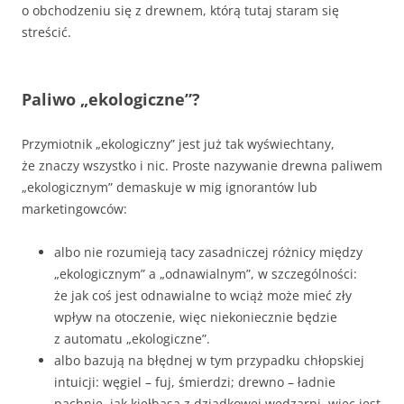
o obchodzeniu się z drewnem, którą tutaj staram się
streścić.
Paliwo „ekologiczne”?
Przymiotnik „ekologiczny” jest już tak wyświechtany,
że znaczy wszystko i nic. Proste nazywanie drewna paliwem
„ekologicznym” demaskuje w mig ignorantów lub
marketingowców:
albo nie rozumieją tacy zasadniczej różnicy między
„ekologicznym” a „odnawialnym”, w szczególności:
że jak coś jest odnawialne to wciąż może mieć zły
wpływ na otoczenie, więc niekoniecznie będzie
z automatu „ekologiczne”.
albo bazują na błędnej w tym przypadku chłopskiej
intuicji: węgiel – fuj, śmierdzi; drewno – ładnie
pachnie, jak kiełbasa z dziadkowej wędzarni, więc jest