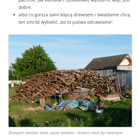
dobre.
albo co gorsza sami kopcą drewnem i świadomie chcą
ten smród wybielić „bo to paliwo odnawialne”.
Dostępne lokalnie, tanie, czysto spalone – drewno może być świetnym