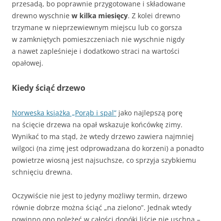
przesadą, bo poprawnie przygotowane i składowane
drewno wyschnie
w kilka miesięcy
. Z kolei drewno
trzymane w nieprzewiewnym miejscu lub co gorsza
w zamkniętych pomieszczeniach nie wyschnie nigdy
a nawet zapleśnieje i dodatkowo straci na wartości
opałowej.
Kiedy ściąć drzewo
Norweska książka „Porąb i spal”
jako najlepszą porę
na ścięcie drzewa na opał wskazuje końcówkę zimy.
Wynikać to ma stąd, że wtedy drzewo zawiera najmniej
wilgoci (na zimę jest odprowadzana do korzeni) a ponadto
powietrze wiosną jest najsuchsze, co sprzyja szybkiemu
schnięciu drewna.
Oczywiście nie jest to jedyny możliwy termin, drzewo
równie dobrze można ściąć „na zielono”. Jednak wtedy
powinno ono poleżeć w całości dopóki liście nie uschną –