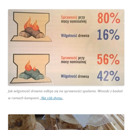
Jak wilgotność drewna odbija się na sprawności spalania. Wnioski z badań
w ramach kampanii „
Nie rób dymu
„