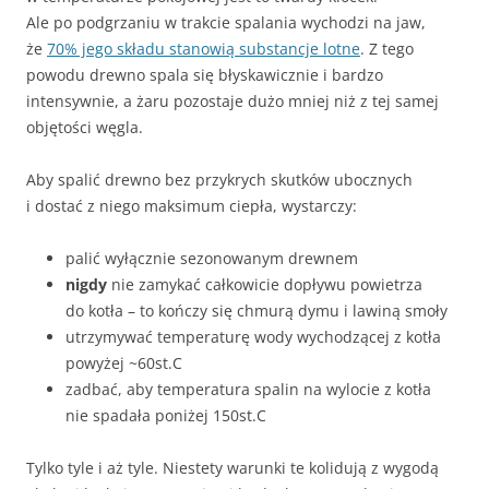
Ale po podgrzaniu w trakcie spalania wychodzi na jaw,
że
70% jego składu stanowią substancje lotne
. Z tego
powodu drewno spala się błyskawicznie i bardzo
intensywnie, a żaru pozostaje dużo mniej niż z tej samej
objętości węgla.
Aby spalić drewno bez przykrych skutków ubocznych
i dostać z niego maksimum ciepła, wystarczy:
palić wyłącznie sezonowanym drewnem
nigdy
nie zamykać całkowicie dopływu powietrza
do kotła – to kończy się chmurą dymu i lawiną smoły
utrzymywać temperaturę wody wychodzącej z kotła
powyżej ~60st.C
zadbać, aby temperatura spalin na wylocie z kotła
nie spadała poniżej 150st.C
Tylko tyle i aż tyle. Niestety warunki te kolidują z wygodą