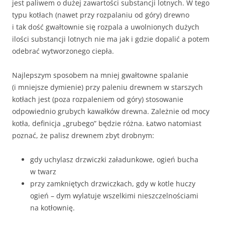
jest paliwem o dużej zawartości substancji lotnych. W tego
typu kotłach (nawet przy rozpalaniu od góry) drewno
i tak dość gwałtownie się rozpala a uwolnionych dużych
ilości substancji lotnych nie ma jak i gdzie dopalić a potem
odebrać wytworzonego ciepła.
Najlepszym sposobem na mniej gwałtowne spalanie
(i mniejsze dymienie) przy paleniu drewnem w starszych
kotłach jest (poza rozpaleniem od góry) stosowanie
odpowiednio grubych kawałków drewna. Zależnie od mocy
kotła, definicja „grubego” będzie różna. Łatwo natomiast
poznać, że palisz drewnem zbyt drobnym:
gdy uchylasz drzwiczki załadunkowe, ogień bucha
w twarz
przy zamkniętych drzwiczkach, gdy w kotle huczy
ogień – dym wylatuje wszelkimi nieszczelnościami
na kotłownię.