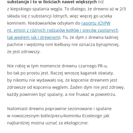
substancje i to w ilościach nawet większych
niż
z kiepskiego spalania węgla. To dlatego, że drewno aż w 2/3
składa się z substancji lotnych, więc więcej go ucieka
kominem. Niedowiarków odsyłam do
raportu IChPW
nt. emisji z różnych rodzajów kotłów i pieców zasilanych
tak węglem jak i drewnem
). To, że dym z drewna ładniej
pachnie i wędzimy nim kiełbasy nie oznacza bynajmniej,
że jest zdrowszy.
Nie robię w tym momencie drewnu czarnego PR-u,
bo tak po prostu jest. Raczej wnoszę kaganek oświaty,
by nikomu nie wydawało się, że kopcenie drewnem jest
zdrowsze od kopcenia węglem. Żaden dym nie jest zdrowy,
każdy powinien być spalany, a nie fruwać w powietrzu.
Natomiast drewno poprawnie sezonowane i spalane
w nowoczesnym kotle/piecu/kominku Ecodesign jak
najbardziej można uznać za ekologiczne: