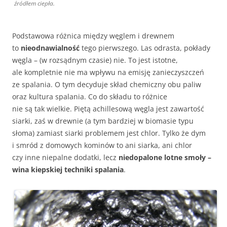
źródłem ciepła.
Podstawowa różnica między węglem i drewnem
to
nieodnawialność
tego pierwszego. Las odrasta, pokłady
węgla – (w rozsądnym czasie) nie. To jest istotne,
ale kompletnie nie ma wpływu na emisję zanieczyszczeń
ze spalania. O tym decyduje skład chemiczny obu paliw
oraz kultura spalania. Co do składu to różnice
nie są tak wielkie. Piętą achillesową węgla jest zawartość
siarki, zaś w drewnie (a tym bardziej w biomasie typu
słoma) zamiast siarki problemem jest chlor. Tylko że dym
i smród z domowych kominów to ani siarka, ani chlor
czy inne niepalne dodatki, lecz
niedopalone lotne smoły –
wina kiepskiej techniki spalania
.