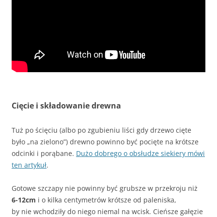
Cięcie i składowanie drewna
Tuż po ścięciu (albo po zgubieniu liści gdy drzewo cięte
było „na zielono”) drewno powinno być pocięte na krótsze
odcinki i porąbane.
Dużo dobrego o obsłudze siekiery mówi
ten artykuł
.
Gotowe szczapy nie powinny być grubsze w przekroju niż
6-12cm
i o kilka centymetrów krótsze od paleniska,
by nie wchodziły do niego niemal na wcisk. Cieńsze gałęzie