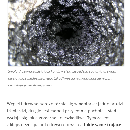
Smoła drzewna zaklejająca komin – efekt kiepskiego spalania drewna,
często także niedosuszonego. Szkodliwością i łatwopalnością niczym
nie ustępuje smole węglowej.
Węgiel i drewno bardzo różnią się w odbiorze: jedno brudzi
i śmierdzi, drugie jest ładne i przyjemnie pachnie – stąd
wydaje się takie grzeczne i nieszkodliwe. Tymczasem
z kiepskiego spalania drewna powstają
takie same trujące