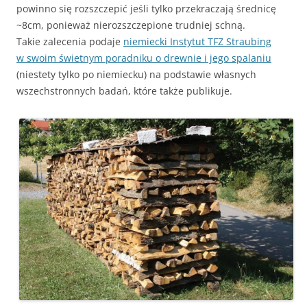
powinno się rozszczepić jeśli tylko przekraczają średnicę
~8cm, ponieważ nierozszczepione trudniej schną.
Takie zalecenia podaje
niemiecki Instytut TFZ Straubing
w swoim świetnym poradniku o drewnie i jego spalaniu
(niestety tylko po niemiecku) na podstawie własnych
wszechstronnych badań, które także publikuje.