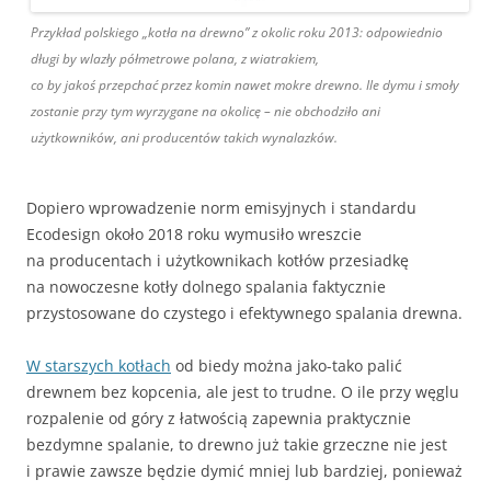
Przykład polskiego „kotła na drewno” z okolic roku 2013: odpowiednio
długi by wlazły półmetrowe polana, z wiatrakiem,
co by jakoś przepchać przez komin nawet mokre drewno. Ile dymu i smoły
zostanie przy tym wyrzygane na okolicę – nie obchodziło ani
użytkowników, ani producentów takich wynalazków.
Dopiero wprowadzenie norm emisyjnych i standardu
Ecodesign około 2018 roku wymusiło wreszcie
na producentach i użytkownikach kotłów przesiadkę
na nowoczesne kotły dolnego spalania faktycznie
przystosowane do czystego i efektywnego spalania drewna.
W starszych kotłach
od biedy można jako-tako palić
drewnem bez kopcenia, ale jest to trudne. O ile przy węglu
rozpalenie od góry z łatwością zapewnia praktycznie
bezdymne spalanie, to drewno już takie grzeczne nie jest
i prawie zawsze będzie dymić mniej lub bardziej, ponieważ