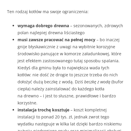
Ten rodzaj kotłów ma swoje ograniczenia:
wymaga dobrego drewna
– sezonowanych, zdrowych
polan najlepiej drewna liściastego
musi zawsze pracować na pełnej mocy
– bo inaczej
gnije błyskawicznie z uwagi na wybitnie korozyjne
środowisko panujące w komorze załadunkowej, które
jest efektem zastosowanego tutaj sposobu spalania.
Kiedyś dla gminu była to największa wada tych
kotłów: nie dość że drogie to jeszcze trzeba do nich
dołożyć dużą beczkę z wodą. Dziś
beczkę z wodą
(bufor
ciepła) należy zainstalować do każdego kotła
na drewno – i jest to słuszne, prawidłowe i bardzo
korzystne.
instalacja trochę kosztuje
– koszt kompletnej
instalacji to ponad 20 tys. zł, jednak zwrot tego
wydatku następuje w kilka lat dzięki bardzo niskiemu
zużyciu niedrogiego opału oraz minimalizacji obsługi.