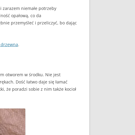
E WSPÓŁPRACY
 i zarazem niemałe potrzeby
 Z SIECIĄ
ność opałową, co da
NĄ
ębnie przemyśleć i przeliczyć, bo dając
W FOTOWOLTAICE –
NIA
 KTÓRYM TKWI
 drzewna
.
 ROZLICZENIA
 – JAK ŻYĆ?
wym otworem w środku. Nie jest
w rękach. Dość łatwo daje się łamać
i, że poradzi sobie z nim także kocioł
Y
AK
ROWA