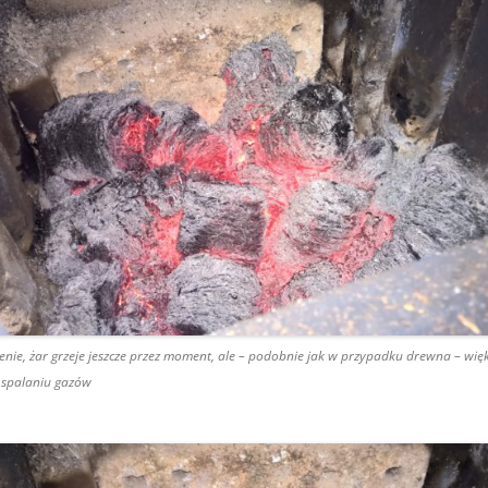
nie, żar grzeje jeszcze przez moment, ale – podobnie jak w przypadku drewna – więk
 spalaniu gazów