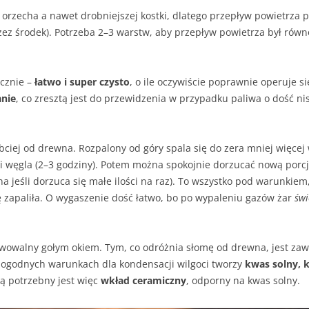
orzecha a nawet drobniejszej kostki, dlatego przepływ powietrza pr
zez środek). Potrzeba 2–3 warstw, aby przepływ powietrza był równo
ęcznie –
łatwo i super czysto
, o ile oczywiście poprawnie operuje si
anie
, co zresztą jest do przewidzenia w przypadku paliwa o dość nis
bciej od drewna. Rozpalony od góry spala się do zera mniej więcej 
węgla (2–3 godziny). Potem można spokojnie dorzucać nową porcję
asna jeśli dorzuca się małe ilości na raz). To wszystko pod warunki
ę zapaliła. O wygaszenie dość łatwo, bo po wypaleniu gazów żar
świ
rwowalny gołym okiem. Tym, co odróżnia słomę od drewna, jest za
 dogodnych warunkach dla kondensacji wilgoci tworzy
kwas solny, 
mą potrzebny jest więc
wkład ceramiczny
, odporny na kwas solny.