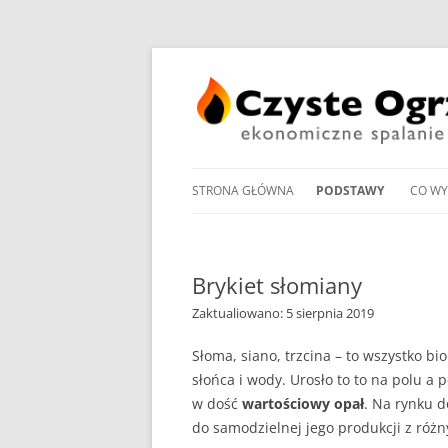
STRONA GŁÓWNA
PODSTAWY
CO W
PRZEGLĄD UCHWAŁ
NOWO
ANTYSMOGOWYCH
KOTŁ
Brykiet słomiany
NORMY EMISJI I SPRA
Zaktualiowano: 5 sierpnia 2019
KOTŁ
DOMOWYCH KOTŁÓW
NA P
NA DREWNO / WĘGIEL /
Słoma, siano, trzcina – to wszystko bi
słońca i wody. Urosło to to na polu a
PROM
RODZAJE KOTŁÓW WĘ
w dość
wartościowy opał
. Na rynku d
W OG
do samodzielnej jego produkcji z róż
MANDAT ZA PALENIE W 
POMP