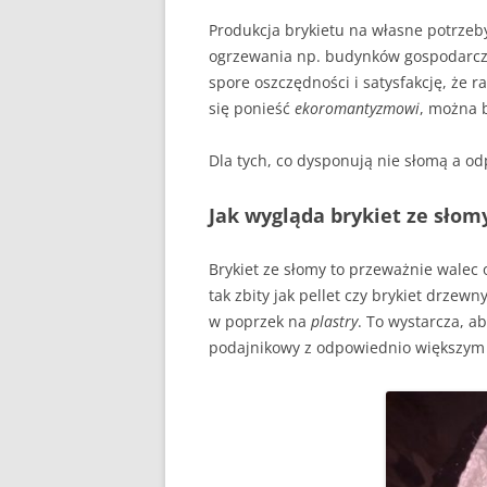
KIEDY, ZA CO, ILE TO 
CZY 
Produkcja brykietu na własne potrzeb
ZAKAZ PALENIA W PIEC
ogrzewania np. budynków gospodarczy
KOMIN
GDZIE JEST, GDZIE BĘDZ
spore oszczędności i satysfakcję, że r
REZE
ŻYĆ?
się ponieść
ekoromantyzmowi
, można 
NOW
JAK PALIĆ DREWNEM
Dla tych, co dysponują nie słomą a
POMP
JAK PALIĆ KOKSEM
GAZ
Jak wygląda brykiet ze słom
DYM I SADZA A JAKOŚĆ
FOTO
DOM
Brykiet ze słomy to przeważnie walec 
PODSTAWOWE PARAM
tak zbity jak pellet czy brykiet drzew
WĘGLA KAMIENNEGO
w poprzek na
plastry
. To wystarcza, a
podajnikowy z odpowiednio większym ś
CAŁA POLSKA CZYTA
ZE ZROZUMIENIEM RA
ZA GAZ
BRYKIET SŁOMIANY