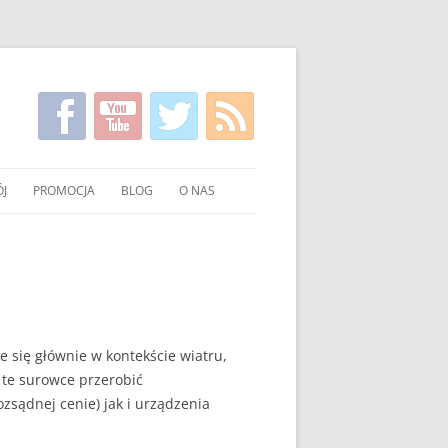
J
PROMOCJA
BLOG
O NAS
KIRGISKI
FILMY NA TEMAT CZYSTSZEGO
KONTAKT
PALENIA WĘGLEM I DREWNEM
ANIE WĘGLA I DREWNA
UCHNI
POKAZY EKONOMICZNEGO
PALENIA W PIECU
OWANIE WĘGLA I DREWNA
e się głównie w kontekście wiatru,
ULOTKI I PLAKATY
 te surowce przerobić
M
zsądnej cenie) jak i urządzenia
O PALENIU BEZ DYMU W MEDIACH