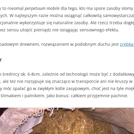
KOSZTUJE
INSTALACJA GRAWITACYJNA –
GRUNTOWA?
FOTOWOLTAIKA – JAK
ROZPALANIE OD GÓRY –
PROBLEMY W
y to nieomal
perpetuum mobile
dla tego, kto ma spore zasoby słomy
CZY WARTO WYMIENIAĆ STARE
ACH –
URUCHOMIĆ WŁASNĄ INSTALACJĘ
INSTRUKCJA KROK PO KROKU
FOTOWOLTAIKI
ch. W najlepszym razie można osiągnąć całkowitą samowystarczal
GRUBE RURY?
EK, PIEC – (NIE TYLKO)
IE, JAK
KROK PO KROKU
ENERGETYCZ
acjonalnie wykorzystuje się naturalne zasoby. Ale rzecz trzeba dogł
RWOWE OGRZEWANIE
PALENIE KROCZĄCE
JAK CZYTAĆ REKLAMY KOTŁÓW
bez sensu utopić pieniądz nie osiągając sensownego efektu.
OCZESNEGO DOMU
RENOWACJA STAREGO KOMINA
PRĄD STAŁY 
ROZPALANIE OD GÓRY – PYTA
TANIA, DROGA, POLSKA,
SZCZEGÓŁ W
 odpadowym drewnem, rozwiązaniem w podobnym duchu jest
zrębka
A CIEPŁA CZY OGRZEWANIE
EKONOMICZNE OGRZEWANIE
I ODPOWIEDZI
UŻYWANA, PRZERABIANA –
DIABEŁ
OWE
GAZEM
POMPA CIEPŁA W PIĘCIU
W POGONI ZA CIEPŁEM
y
NOWE ZASADY
SMAKACH
 SPALANIA
WOLTAIKA DO OGRZEWANIA
JAK NAPRAWIĆ WENTYLACJĘ W
CO UCIEKA KOMINEM
FOTOWOLTAIKI
U
DOMU
o średnicy ok. 6-8cm, zależnie od technologii może być z dodatko
ETRY
WYBUCHY W KOTLE
ny, ale też nie rozsypuje się znacząco w transporcie ani nie kruszy 
BUFOR DO POMPY CIEPŁA – KIEDY
by móc spalać go w zwykłym kotle zasypowym, choć jest na tyle miękk
JAK POZBYĆ SIĘ SMOŁY I SADZ
POTRZEBNY, JAKA POJEMNOŚĆ?
limakiem i palnikiem. Jako bonus: całkiem przyjemnie pachnie.
POŻAR KOMINA – UNIKAJ GO J
CHUNEK
INSTALACJA GRZEWCZA – JAK
OGNIA. PRZYCZYNA
TO SIĘ ROBI
I ZAPOBIEGANIE
MODERNIZACJA KOTŁA
KOROZJA NISKOTEMPERATU
ZASYPOWEGO