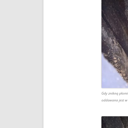
Gdy znikną płomie
oddawana jest w