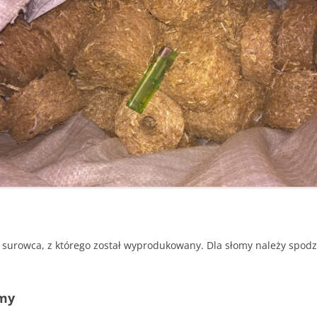
– JAK HISZPAŃSKA INKWIZYCJA
JAK PALIĆ W KOTLE DOLNEGO
SPALANIA
A SIĘ
 surowca, z którego został wyprodukowany. Dla słomy należy spodzi
omy