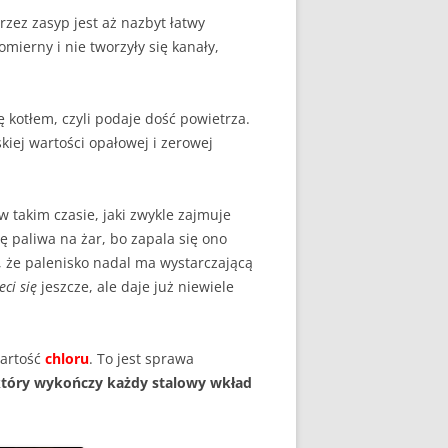
zez zasyp jest aż nazbyt łatwy
mierny i nie tworzyły się kanały,
ę kotłem, czyli podaje dość powietrza.
kiej wartości opałowej i zerowej
w takim czasie, jaki zwykle zajmuje
 paliwa na żar, bo zapala się ono
em, że palenisko nadal ma wystarczającą
eci się
jeszcze, ale daje już niewiele
wartość
chloru
. To jest sprawa
który wykończy każdy stalowy
wkład