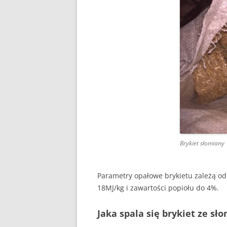
DLACZEGO PIEC KOPCI
ZRĘBKA DRZEWNA
GDY BIEDA NIE POZWAL
OGRZAĆ
Brykiet słomiany
Parametry opałowe brykietu zależą od
18MJ/kg i zawartości popiołu do 4%.
Jaka spala się brykiet ze sł