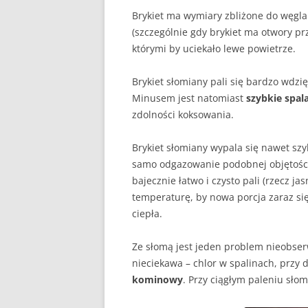
Brykiet ma wymiary zbliżone do węgla 
(szczególnie gdy brykiet ma otwory pr
którymi by uciekało lewe powietrze.
Brykiet słomiany pali się bardzo wdzi
Minusem jest natomiast
szybkie spal
zdolności koksowania.
Brykiet słomiany wypala się nawet szy
samo odgazowanie podobnej objętości 
bajecznie łatwo i czysto pali (rzecz j
temperaturę, by nowa porcja zaraz si
ciepła.
Ze słomą jest jeden problem nieobse
nieciekawa – chlor w spalinach, przy
kominowy
. Przy ciągłym paleniu sło