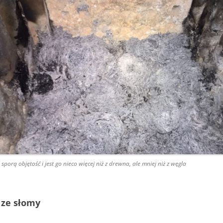
porą objętość i jest go nieco więcej niż z drewna, ale mniej niż z węgla
t ze słomy