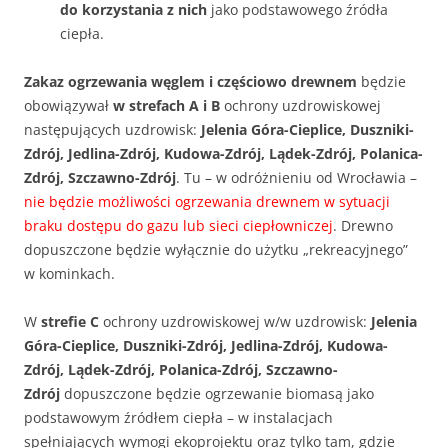
do korzystania z nich
jako podstawowego źródła
ciepła.
Zakaz ogrzewania węglem i częściowo drewnem
będzie
obowiązywał
w strefach A i B
ochrony uzdrowiskowej
następujących uzdrowisk:
Jelenia Góra-Cieplice, Duszniki-
Zdrój, Jedlina-Zdrój, Kudowa-Zdrój, Lądek-Zdrój, Polanica-
Zdrój, Szczawno-Zdrój
. Tu – w odróżnieniu od Wrocławia –
nie będzie możliwości ogrzewania drewnem w sytuacji
braku dostępu do gazu lub sieci ciepłowniczej
. Drewno
dopuszczone będzie wyłącznie do użytku „rekreacyjnego”
w kominkach.
W
strefie C
ochrony uzdrowiskowej w/w uzdrowisk:
Jelenia
Góra-Cieplice, Duszniki-Zdrój, Jedlina-Zdrój, Kudowa-
Zdrój, Lądek-Zdrój, Polanica-Zdrój, Szczawno-
Zdrój
dopuszczone będzie ogrzewanie biomasą jako
podstawowym źródłem ciepła – w instalacjach
spełniających wymogi ekoprojektu oraz tylko tam, gdzie