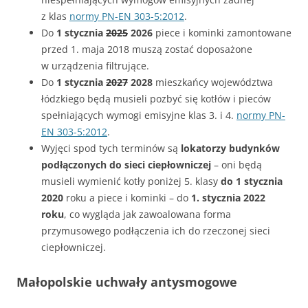
z klas
normy PN-EN 303-5:2012
.
Do
1 stycznia
2025
2026
piece i kominki zamontowane
przed 1. maja 2018 muszą zostać doposażone
w urządzenia filtrujące.
Do
1 stycznia
2027
2028
mieszkańcy województwa
łódzkiego będą musieli pozbyć się kotłów i pieców
spełniających wymogi emisyjne klas 3. i 4.
normy PN-
EN 303-5:2012
.
Wyjęci spod tych terminów są
lokatorzy budynków
podłączonych do sieci ciepłowniczej
– oni będą
musieli wymienić kotły poniżej 5. klasy
do 1 stycznia
2020
roku a piece i kominki – do
1. stycznia 2022
roku
, co wygląda jak zawoalowana forma
przymusowego podłączenia ich do rzeczonej sieci
ciepłowniczej.
Małopolskie uchwały antysmogowe