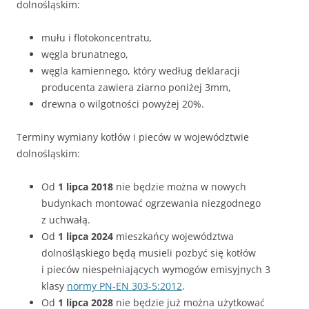
dolnośląskim:
mułu i flotokoncentratu
,
węgla brunatnego,
węgla kamiennego, który według deklaracji
producenta zawiera ziarno poniżej 3mm,
drewna o wilgotności powyżej 20%.
Terminy wymiany kotłów i pieców w województwie
dolnośląskim:
Od
1 lipca 2018
nie będzie można w nowych
budynkach montować ogrzewania niezgodnego
z uchwałą.
Od
1 lipca 2024
mieszkańcy województwa
dolnośląskiego będą musieli pozbyć się kotłów
i pieców niespełniających wymogów emisyjnych 3
klasy
normy PN-EN 303-5:2012
.
Od
1 lipca 2028
nie będzie już można użytkować