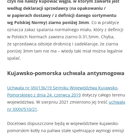
czyli nie należy kupować węgla, w którym zawarte jest
według deklaracji sprzedawcy (na opakowaniu /
w papierach dostawy / z definicji danego sortymentu
wg Polskiej Normy) ziarno poniżej 3mm
. Co w praktyce
oznacza zakaz spalania normalnego miału, który z definicji
w Polskich Normach zawiera ziarno 0-31,5mm. Chyba,
że sprzedawca odsieje drobnicę i zadeklaruje, że ziarna
poniżej 3mm tam nie ma – wtedy taki miał można legalnie
spalać.
Kujawsko-pomorska uchwała antysmogowa
Uchwała nr VIII/136/19 Sejmiku Województwa Kujawsko-
Pomorskiego z dnia 24. czerwca 2019
dotyczy całego terenu
województwa. W sierpniu 2021 zmieniono jej treść
uchwałą
nr XXXV/510/21
.
Docelowo dopuszczone będą w województwie kujawsko-
pomorskim kotły na paliwa stałe spełniające wymogi emisji