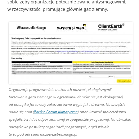
sobie zęby organizacje potocznie zwane antysmogowymi,
w rzeczywistości promujące głównie gaz ziemny.
Organizacje progazowe (nie można ich nazwać „ekologicznymi” –
forsowanie gazu ziemnego w ogrzewaniu domów nie jest ekologiczne)
od początku forsowały zakaz zarówno węgla jak i drewna. Na szczęście
udało się nam (
Polskie Forum Klimatyczne
) zmobilizować społeczeństwo,
specjalistów i dać odpór kłamliwej propagandzie progazowej. Na obrazku:
początkowe postulaty organizacji progazowych, ongiś wisiało
to to pod adresem mazowszebezsmogu.pl