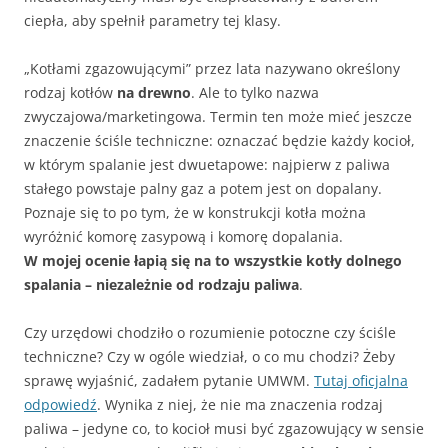
ciepła, aby spełnił parametry tej klasy.
„Kotłami zgazowującymi” przez lata nazywano określony
rodzaj kotłów
na drewno
. Ale to tylko nazwa
zwyczajowa/marketingowa. Termin ten może mieć jeszcze
znaczenie ściśle techniczne: oznaczać będzie każdy kocioł,
w którym spalanie jest dwuetapowe: najpierw z paliwa
stałego powstaje palny gaz a potem jest on dopalany.
Poznaje się to po tym, że w konstrukcji kotła można
wyróżnić komorę zasypową i komorę dopalania.
W mojej ocenie łapią się na to wszystkie kotły dolnego
spalania – niezależnie od rodzaju paliwa
.
Czy urzędowi chodziło o rozumienie potoczne czy ściśle
techniczne? Czy w ogóle wiedział, o co mu chodzi? Żeby
sprawę wyjaśnić, zadałem pytanie UMWM.
Tutaj oficjalna
odpowiedź
. Wynika z niej, że nie ma znaczenia rodzaj
paliwa – jedyne co, to kocioł musi być zgazowujący w sensie