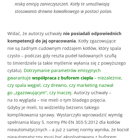
niską emisją zanieczyszczeń. Kotły te umożliwiają
stosowania drewna kawałkowego w postaci polan.
Widać, że autorzy uchwały
nie posiadali odpowiednich
kompetencji do jej opracowania
. Kotły zgazowujące
nie są żadnym cudownym rodzajem kotłów, który spala
czysto – podczas gdy reszta pudeł ładowanych szuflą
to śmierdziele (a takie myślenie wyłania się z powyższego
cytatu).
Dotrzymanie parametrów emisyjnych
gwarantuje
współpraca z buforem ciepła
– niezależnie,
czy spala węgiel, czy drewno, czy marketing nazwał
go „zgazowującym”, czy inaczej.
Autorzy uchwały –
na to wygląda – nie mieli o tym bladego pojęcia.
Gdyby je mieli, to widzieliby bezsens takiego
komplikowania sprawy. Wystarczyło wprowadzić wymóg
spełniania klasy 5. normy PN-EN 303-5:2012 dla kotłów
nieautomatycznych – a już z samej normy wynika, że kocioł
nieautomatyczny musi być eksploatowany z buforem