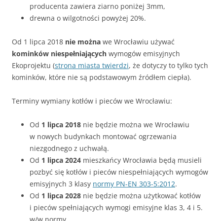
producenta zawiera ziarno poniżej 3mm,
drewna o wilgotności powyżej 20%.
Od 1 lipca 2018
nie można
we Wrocławiu używać
kominków niespełniających
wymogów emisyjnych
Ekoprojektu (
strona miasta twierdzi
, że dotyczy to tylko tych
kominków, które nie są podstawowym źródłem ciepła).
Terminy wymiany kotłów i pieców we Wrocławiu:
Od
1 lipca 2018
nie będzie można we Wrocławiu
w nowych budynkach montować ogrzewania
niezgodnego z uchwałą.
Od
1 lipca 2024
mieszkańcy Wrocławia będą musieli
pozbyć się kotłów i pieców niespełniających wymogów
emisyjnych 3 klasy
normy PN-EN 303-5:2012
.
Od
1 lipca 2028
nie będzie można użytkować kotłów
i pieców spełniających wymogi emisyjne klas 3, 4 i 5.
w/w normy.