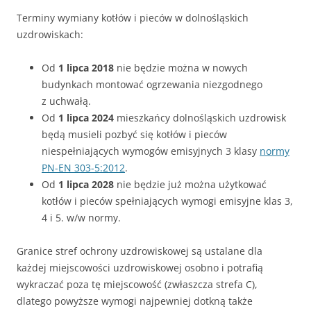
Terminy wymiany kotłów i pieców w dolnośląskich
uzdrowiskach:
Od
1 lipca 2018
nie będzie można w nowych
budynkach montować ogrzewania niezgodnego
z uchwałą.
Od
1 lipca 2024
mieszkańcy dolnośląskich uzdrowisk
będą musieli pozbyć się kotłów i pieców
niespełniających wymogów emisyjnych 3 klasy
normy
PN-EN 303-5:2012
.
Od
1 lipca 2028
nie będzie już można użytkować
kotłów i pieców spełniających wymogi emisyjne klas 3,
4 i 5. w/w normy.
Granice stref ochrony uzdrowiskowej są ustalane dla
każdej miejscowości uzdrowiskowej osobno i potrafią
wykraczać poza tę miejscowość (zwłaszcza strefa C),
dlatego powyższe wymogi najpewniej dotkną także