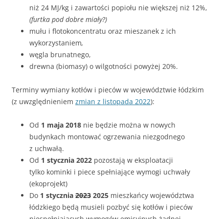
niż 24 MJ/kg i zawartości popiołu nie większej niż 12%,
(furtka pod dobre miały?)
mułu i flotokoncentratu oraz mieszanek z ich
wykorzystaniem
,
węgla brunatnego,
drewna (biomasy) o wilgotności powyżej 20%.
Terminy wymiany kotłów i pieców w województwie łódzkim
(z uwzględnieniem
zmian z listopada 2022
):
Od
1 maja 2018
nie będzie można w nowych
budynkach montować ogrzewania niezgodnego
z uchwałą.
Od
1 stycznia 2022
pozostają w eksploatacji
tylko kominki i piece spełniające wymogi uchwały
(ekoprojekt)
Do
1 stycznia
2023
2025
mieszkańcy województwa
łódzkiego będą musieli pozbyć się kotłów i pieców
niespełniających wymogów emisyjnych żadnej