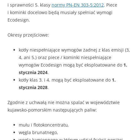
i sprawności 5. klasy
normy PN-EN 303-5:2012
. Piece
i kominki docelowo będą musiały spełniać wymogi
Ecodesign.
Okresy przejściowe:
kotły niespełniające wymogów żadnej z klas emisji (3,
4, ani 5.) oraz piece / kominki niespełniające
wymogów Ecodesign mogą być eksploatowane do
1.
stycznia 2024
.
kotły klas 3. i 4. mogą być eksploatowane do
1.
stycznia 2028
.
Zgodnie z uchwałą nie można spalać w województwie
kujawsko-pomorskim następujących paliw:
mułu i flotokoncentratu
,
węgla brunatnego,
węgla kamiennego w którym udział frakcji poniżej