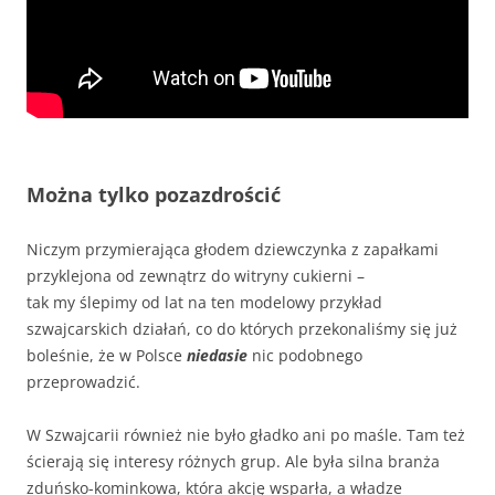
Można tylko pozazdrościć
Niczym przymierająca głodem dziewczynka z zapałkami
przyklejona od zewnątrz do witryny cukierni –
tak my ślepimy od lat na ten modelowy przykład
szwajcarskich działań, co do których przekonaliśmy się już
boleśnie, że w Polsce
niedasie
nic podobnego
przeprowadzić.
W Szwajcarii również nie było gładko ani po maśle. Tam też
ścierają się interesy różnych grup. Ale była silna branża
zduńsko-kominkowa, która akcję wsparła, a władze