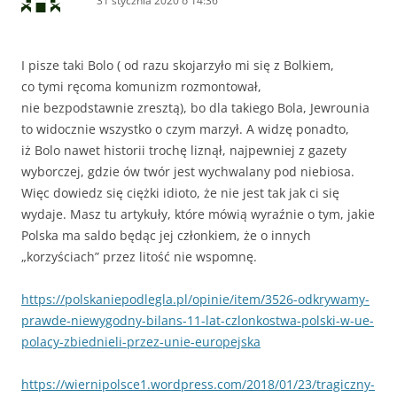
31 stycznia 2020 o 14:36
I pisze taki Bolo ( od razu skojarzyło mi się z Bolkiem,
co tymi ręcoma komunizm rozmontował,
nie bezpodstawnie zresztą), bo dla takiego Bola, Jewrounia
to widocznie wszystko o czym marzył. A widzę ponadto,
iż Bolo nawet historii trochę liznął, najpewniej z gazety
wyborczej, gdzie ów twór jest wychwalany pod niebiosa.
Więc dowiedz się ciężki idioto, że nie jest tak jak ci się
wydaje. Masz tu artykuły, które mówią wyraźnie o tym, jakie
Polska ma saldo będąc jej członkiem, że o innych
„korzyściach” przez litość nie wspomnę.
https://polskaniepodlegla.pl/opinie/item/3526-odkrywamy-
prawde-niewygodny-bilans-11-lat-czlonkostwa-polski-w-ue-
polacy-zbiednieli-przez-unie-europejska
https://wiernipolsce1.wordpress.com/2018/01/23/tragiczny-