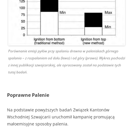
Porównanie emisji pyłów przy spalaniu drewna w paleniskach górnego
spalania – z rozpalaniem od dołu (lewo) i od góry (prawo). Wykres pochodzi
z innej publikacji szwajcarskiej, ale opracowany został na podstawie tych
tutaj badań.
Poprawne Palenie
Na podstawie powyższych badań Związek Kantonów
Wschodniej Szwajcarii uruchomił kampanię promującą
małoemisyjne sposoby palenia.