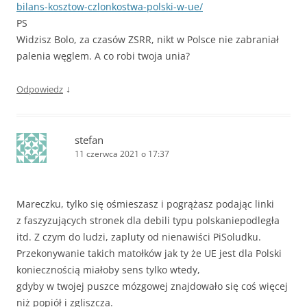
bilans-kosztow-czlonkostwa-polski-w-ue/
PS
Widzisz Bolo, za czasów ZSRR, nikt w Polsce nie zabraniał
palenia węglem. A co robi twoja unia?
↓
Odpowiedz
stefan
11 czerwca 2021 o 17:37
Mareczku, tylko się ośmieszasz i pogrążasz podając linki
z faszyzujących stronek dla debili typu polskaniepodległa
itd. Z czym do ludzi, zapluty od nienawiści PiSoludku.
Przekonywanie takich matołków jak ty że UE jest dla Polski
koniecznością miałoby sens tylko wtedy,
gdyby w twojej puszce mózgowej znajdowało się coś więcej
niż popiół i zgliszcza.