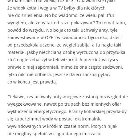
w materiale, robi wielką różnicę”. Obawiam się tylko,
że widok kotła i węgla w TV byłby dla niektórych
nie do zniesienia. No bo wiadomo, że wielu pali tfu!-
wynglem, ale żeby tak od razu pokazywać? To temat tabu,
powód do wstydu. No bo jak to tak: uchwały anty, tyle
zainwestowane w OZE i w świadomość bycia eko; dzieci
od przedszkola uczone, że węgiel zabija, a tu nagle taki
materiał. Jakby niechcianą osobę wyrzuconą do przytułka
ktoś nagle zobaczył w telewizornii. A przecież wszyscy
prawie o niej zapomnieli, mimo że ona często zadzwoni,
tylko nikt nie odbiera. Jeszcze dzieci zaczną pytać,
co w końcu jest prawdą.
Ciekawe, czy uchwały antysmogowe zostaną bezwzględnie
wyegzekwowane, nawet po trupach bezimiennych ofiar
wykluczenia energetycznego. Branży kotlarskiej przydałby
się kubeł zimnej wody w postaci ekstremalnie
wywindowanych w krótkim czasie norm, ktorych nijak
nie mogliby spełnić w ciągu danego im czasu