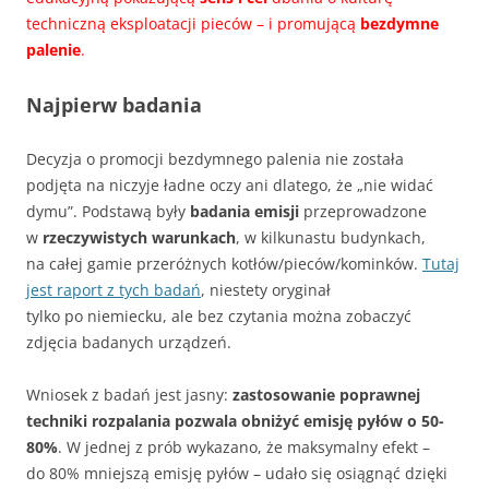
techniczną eksploatacji pieców – i promującą
bezdymne
palenie
.
Najpierw badania
Decyzja o promocji bezdymnego palenia nie została
podjęta na niczyje ładne oczy ani dlatego, że „nie widać
dymu”. Podstawą były
badania emisji
przeprowadzone
w
rzeczywistych warunkach
, w kilkunastu budynkach,
na całej gamie przeróżnych kotłów/pieców/kominków.
Tutaj
jest raport z tych badań
, niestety oryginał
tylko po niemiecku, ale bez czytania można zobaczyć
zdjęcia badanych urządzeń.
Wniosek z badań jest jasny:
zastosowanie poprawnej
techniki rozpalania pozwala obniżyć emisję pyłów o 50-
80%
. W jednej z prób wykazano, że maksymalny efekt –
do 80% mniejszą emisję pyłów – udało się osiągnąć dzięki