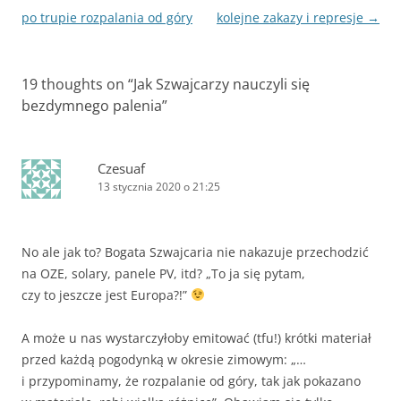
wpisy
po trupie rozpalania od góry
kolejne zakazy i represje
→
19 thoughts on “
Jak Szwajcarzy nauczyli się
bezdymnego palenia
”
Czesuaf
13 stycznia 2020 o 21:25
No ale jak to? Bogata Szwajcaria nie nakazuje przechodzić
na OZE, solary, panele PV, itd? „To ja się pytam,
czy to jeszcze jest Europa?!”
A może u nas wystarczyłoby emitować (tfu!) krótki materiał
przed każdą pogodynką w okresie zimowym: „…
i przypominamy, że rozpalanie od góry, tak jak pokazano