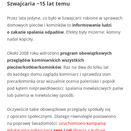
Szwajcaria ~15 lat temu
Przez lata jedyne, co było w Szwajcarii robione w sprawach
domowych pieców i kominków to
informowanie ludzi
o zakazie spalania odpadów
. Efekty były mizerne: kominy
nadal kopciły.
Około 2008 roku wdrożono
program
obowiązkowych
przeglądów kominiarskich wszystkich
pieców/kotłów/kominków
. Raz na dwa do kilku lat
do każdego domu zagląda kominiarz i sprawdza stan
pieca/kominka oraz wizualnie ocenia palenisko i popiół
pod kątem nieprawidłowości: spalania niewłaściwych paliw
lub palenia w niewłaściwy sposób.
Oczywiście takie obowiązkowe przeglądy spotkały się
z oporami społecznymi. Dlatego równolegle postawiono
na poprawę świadomości:
uruchomiono kampanię
edukacyjną pokazującą
sens i cel
dbania o kulturę