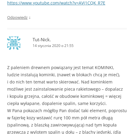
https://www.youtube.com/watch?v=AVj1CQK_R7E
↓
Odpowiedz
Tut-Nick.
14 stycznia 2020 o 21:55
Z paleniem drewnem powiązany jest temat KOMINKI,
ludzie instalują kominki, (nawet w blokach chcą je mieć),
i do nich ten temat warto skierować. Nad kominkiem
możliwe jest zainstalowanie pieca rakietowego – dopalacz
i kopuła grzejna, całość w obudowie kominkowej = więcej
ciepła wyłapane, dopalenie spalin, same korzyści.
W Pana pokazach mógłby Pan dodać taki element, poprostu
w fajerkę kozy wstawić rurę 100 mm pół metra długą
(spalinową, z blaszką zawirowywującą) nad tym kopuła
grzewcza z wylotem spalin u dołu – z blachy jedynki, (dla