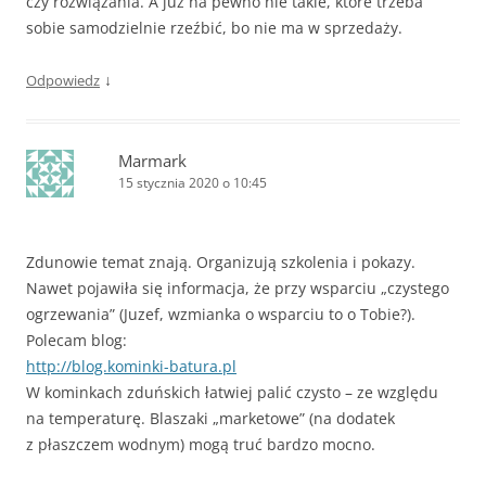
czy rozwiązania. A już na pewno nie takie, które trzeba
sobie samodzielnie rzeźbić, bo nie ma w sprzedaży.
↓
Odpowiedz
Marmark
15 stycznia 2020 o 10:45
Zdunowie temat znają. Organizują szkolenia i pokazy.
Nawet pojawiła się informacja, że przy wsparciu „czystego
ogrzewania” (Juzef, wzmianka o wsparciu to o Tobie?).
Polecam blog:
http://blog.kominki-batura.pl
W kominkach zduńskich łatwiej palić czysto – ze względu
na temperaturę. Blaszaki „marketowe” (na dodatek
z płaszczem wodnym) mogą truć bardzo mocno.