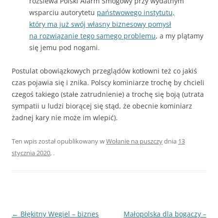
rozsiewa Polski Alarm Smogowy przy wydatnym
wsparciu autorytetu
państwowego instytutu,
który ma już swój własny biznesowy pomysł
na rozwiązanie tego samego problemu
, a my plątamy
się jemu pod nogami.
Postulat obowiązkowych przeglądów kotłowni też co jakiś
czas pojawia się i znika. Polscy kominiarze trochę by chcieli
czegoś takiego (stałe zatrudnienie) a trochę się boją (utrata
sympatii u ludzi biorącej się stąd, że obecnie kominiarz
żadnej kary nie może im wlepić).
Ten wpis został opublikowany w
Wołanie na puszczy
dnia
13
stycznia 2020
,
.
Zobacz
←
Błękitny Węgiel – biznes
Małopolska dla bogaczy –