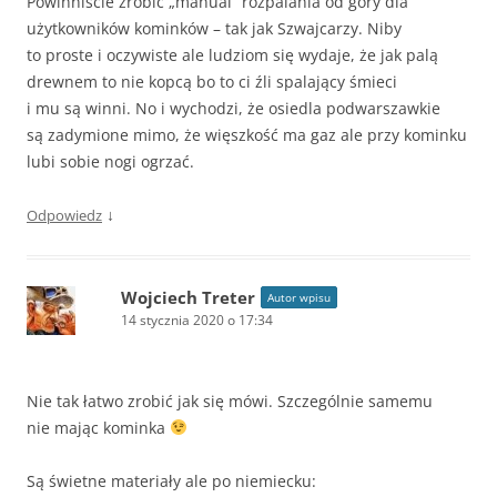
Powinniście zrobić „manual” rozpalania od góry dla
użytkowników kominków – tak jak Szwajcarzy. Niby
to proste i oczywiste ale ludziom się wydaje, że jak palą
drewnem to nie kopcą bo to ci źli spalający śmieci
i mu są winni. No i wychodzi, że osiedla podwarszawkie
są zadymione mimo, że więszkość ma gaz ale przy kominku
lubi sobie nogi ogrzać.
↓
Odpowiedz
Wojciech Treter
Autor wpisu
14 stycznia 2020 o 17:34
Nie tak łatwo zrobić jak się mówi. Szczególnie samemu
nie mając kominka
Są świetne materiały ale po niemiecku: