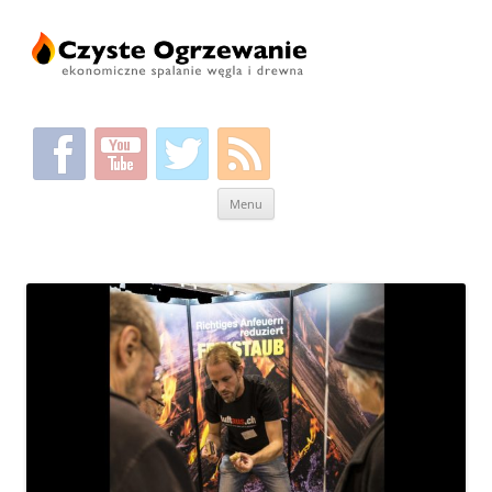
Przeskocz
Menu
do
treści