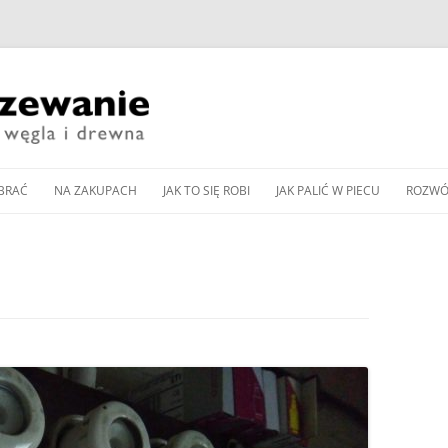
Przeskocz
do
BRAĆ
NA ZAKUPACH
JAK TO SIĘ ROBI
JAK PALIĆ W PIECU
ROZWÓ
treści
CZESNE KOTŁY ZASYPOWE
KUP PAN WĘGIEL: TANI
DOBÓR MOCY KOTŁA
JAK WYREGULOWAĆ KOCIOŁ
PIEC 
CZY DOBRY?
WĘGLOWEGO
WĘGLOWY BEZ PODAJNIKA
Y PODAJNIKOWE NA WĘGIEL
SPALA
WNOŚCI DLA
ZAKUP KOTŁA NA DREWNO /
DOBÓR MOCY POMPY CIEPŁA
JAK WYREGULOWAĆ KOCIOŁ
OD K
Y AUTOMATYCZNE
WĘGIEL W 2024 ROKU
DO OGRZEWANIA
PODAJNIKOWY NA WĘGIEL
LLET
ZGAZ
 PELLET
EKOGROSZEK
PRZEGLĄD NOWOCZESNYCH
BUFOR CIEPŁA – CENTRALA
IENNIKI PODCZERWIENI
GLOWYCH
KOTŁÓW ZASYPOWYCH
ENERGETYCZNA DOMU
JAK PALIĆ W PIECU KAFLOWYM
RZEWANIU MIESZKAŃ
NA WĘGIEL I DREWNO
PIECU –
CZYSZCZENIE KOMINA
JAK PALIĆ W KOMINKU
A CIEPŁA POWIETRZNA