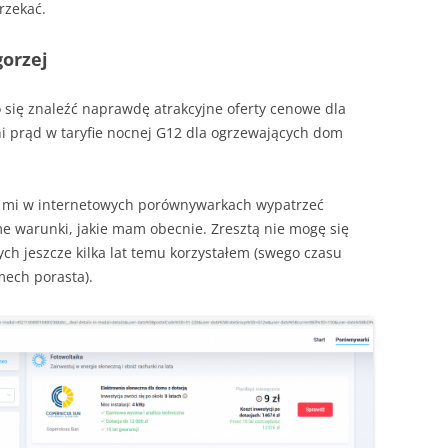
rzekać.
gorzej
o się znaleźć naprawdę atrakcyjne oferty cenowe dla
ni prąd w taryfie nocnej G12 dla ogrzewających dom
o mi w internetowych porównywarkach wypatrzeć
me warunki, jakie mam obecnie. Zresztą nie mogę się
ch jeszcze kilka lat temu korzystałem (swego czasu
mech porasta).