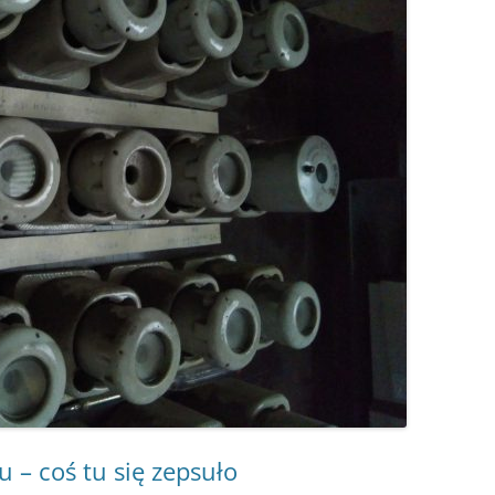
KOSZTUJE
INSTALACJA GRAWITACYJNA –
GRUNTOWA?
FOTOWOLTAIKA – JAK
ROZPALANIE OD GÓRY –
PROBLEMY W
CZY WARTO WYMIENIAĆ STARE
ACH –
URUCHOMIĆ WŁASNĄ INSTALACJĘ
INSTRUKCJA KROK PO KROKU
FOTOWOLTAIKI
GRUBE RURY?
EK, PIEC – (NIE TYLKO)
IE, JAK
KROK PO KROKU
ENERGETYCZN
RWOWE OGRZEWANIE
PALENIE KROCZĄCE
JAK CZYTAĆ REKLAMY KOTŁÓW
CZESNEGO DOMU
RENOWACJA STAREGO KOMINA
PRĄD STAŁY 
ROZPALANIE OD GÓRY – PYTA
TANIA, DROGA, POLSKA,
SZCZEGÓŁ W 
A CIEPŁA CZY OGRZEWANIE
EKONOMICZNE OGRZEWANIE
I ODPOWIEDZI
UŻYWANA, PRZERABIANA –
DIABEŁ
WE
GAZEM
POMPA CIEPŁA W PIĘCIU
W POGONI ZA CIEPŁEM
NOWE ZASADY
SMAKACH
 SPALANIA
WOLTAIKA DO OGRZEWANIA
JAK NAPRAWIĆ WENTYLACJĘ W
CO UCIEKA KOMINEM
FOTOWOLTAIKI
U
DOMU
ETRY
WYBUCHY W KOTLE
BUFOR DO POMPY CIEPŁA – KIEDY
JAK POZBYĆ SIĘ SMOŁY I SADZY
POTRZEBNY, JAKA POJEMNOŚĆ?
POŻAR KOMINA – UNIKAJ GO J
CHUNEK
INSTALACJA GRZEWCZA – JAK
OGNIA. PRZYCZYNA
TO SIĘ ROBI
I ZAPOBIEGANIE
MODERNIZACJA KOTŁA
 – coś tu się zepsuło
KOROZJA NISKOTEMPERATUR
ZASYPOWEGO