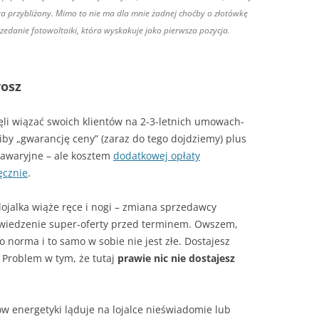
eka przybliżony. Mimo to nie ma dla mnie żadnej choćby o złotówkę
rzedanie fotowoltaiki, która wyskakuje jako pierwsza pozycja.
rosz
ęli wiązać swoich klientów na 2-3-letnich umowach-
niby „gwarancję ceny” (zaraz do tego dojdziemy) plus
 awaryjne – ale kosztem
dodatkowej opłaty
ęcznie
.
jalka wiąże ręce i nogi – zmiana sprzedawcy
wiedzenie super-oferty przed terminem. Owszem,
norma i to samo w sobie nie jest złe. Dostajesz
 Problem w tym, że tutaj
prawie nic nie dostajesz
tów energetyki ląduje na lojalce nieświadomie lub