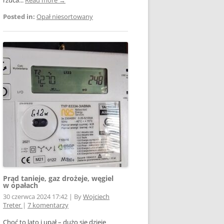
Posted in:
Opał niesortowany
Prąd tanieje, gaz drożeje, węgiel
w opałach
30 czerwca 2024 17:42
|
By
Wojciech
Treter
|
7 komentarzy
Choć to lato i upał – dużo się dzieje