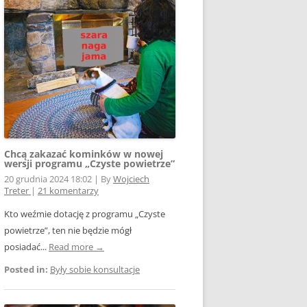
E WSPÓŁPRACY
 Z SIECIĄ
Ą
W FOTOWOLTAICE –
NIA
KTÓRYM TKWI
 ROZLICZENIA
 – JAK ŻYĆ?
Chcą zakazać kominków w nowej
wersji programu „Czyste powietrze”
20 grudnia 2024 18:02
|
By
Wojciech
Treter
|
21 komentarzy
Kto weźmie dotację z programu „Czyste
powietrze”, ten nie będzie mógł
AK
posiadać...
Read more →
Posted in:
Były sobie konsultacje
OWA