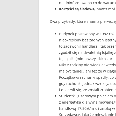
niedoinformowana co do warun
Korzyści są śladowe
, nawet moż
Dwa przykłady, które znam z pierwszej 
Budynek postawiony w 1982 rok
nieokreślony bez żadnych istotn
to zadzwonił handlarz i tak przer
zgodził się na dwuletnią lojalkę
tej lojalki (mimo wszystkich „pro
Nikt z rodziny nie wiedział wtedy
ma być taniej), ani też że w cią
Początkowo rachunki spadły, co u
gdy rachunki jednak wzrosły, doc
i doliczyli się, że zostali zrobien
Studentki (z zerowym pojęciem 
z energetyką dla wynajmowanego m
handlową 17,50zł/m-c i zniżką w
Sprzedawcy. Jako że mieszkanie 