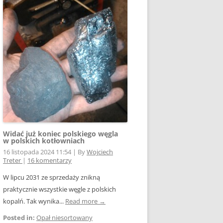
Widać już koniec polskiego węgla
w polskich kotłowniach
16 listopada 2024 11:54
|
By
Wojciech
Treter
|
16 komentarzy
W lipcu 2031 ze sprzedaży znikną
praktycznie wszystkie węgle z polskich
kopalń. Tak wynika...
Read more →
Posted in:
Opał niesortowany