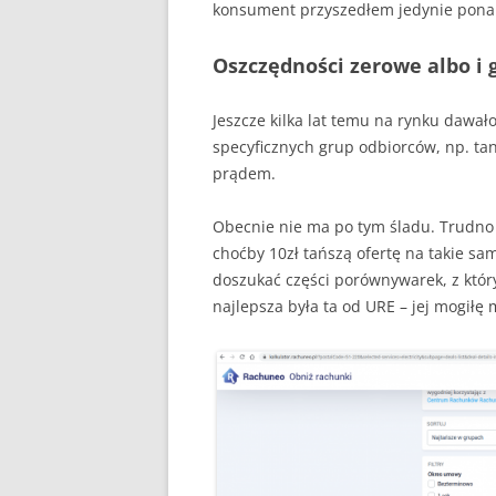
konsument przyszedłem jedynie pona
Oszczędności zerowe albo i 
Jeszcze kilka lat temu na rynku dawał
specyficznych grup odbiorców, np. ta
prądem.
Obecnie nie ma po tym śladu. Trudn
choćby 10zł tańszą ofertę na takie sa
doszukać części porównywarek, z który
najlepsza była ta od URE – jej mogiłę 