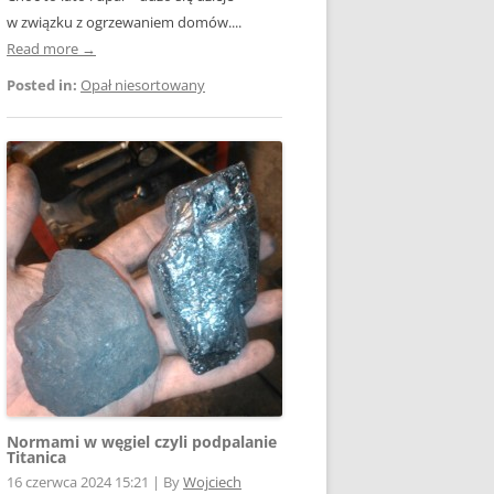
w związku z ogrzewaniem domów....
Read more →
Posted in:
Opał niesortowany
Normami w węgiel czyli podpalanie
Titanica
16 czerwca 2024 15:21
|
By
Wojciech