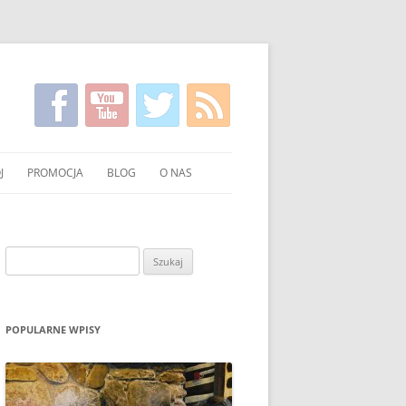
J
PROMOCJA
BLOG
O NAS
KIRGISKI
FILMY NA TEMAT CZYSTSZEGO
KONTAKT
PALENIA WĘGLEM I DREWNEM
NIE WĘGLA I DREWNA
Szukaj:
UCHNI
POKAZY EKONOMICZNEGO
PALENIA W PIECU
OWANIE WĘGLA I DREWNA
ULOTKI I PLAKATY
POPULARNE WPISY
O PALENIU BEZ DYMU W MEDIACH