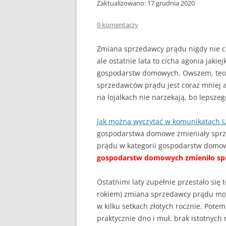
DLACZEGO PIEC KOPCI
Zaktualizowano: 17 grudnia 2020
ZRĘBKA DRZEWNA
9 komentarzy
GDY BIEDA NIE POZWAL
Zmiana sprzedawcy prądu nigdy nie ci
OGRZAĆ
ale ostatnie lata to cicha agonia jaki
gospodarstw domowych. Owszem, teoret
sprzedawców prądu jest coraz mniej a 
na lojalkach nie narzekają, bo lepszeg
Jak można wyczytać w komunikatach U
gospodarstwa domowe zmieniały spr
prądu w kategorii gospodarstw domo
gospodarstw domowych zmieniło spr
Ostatnimi laty zupełnie przestało się 
rokiem) zmiana sprzedawcy prądu mogł
w kilku setkach złotych rocznie. Potem
praktycznie dno i muł, brak istotnych 