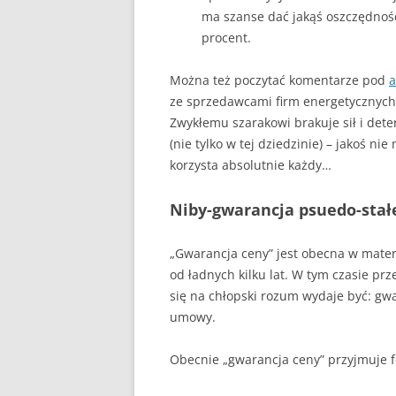
ma szanse dać jakąś oszczędność
procent.
Można też poczytać komentarze pod
a
ze sprzedawcami firm energetycznych 
Zwykłemu szarakowi brakuje sił i dete
(nie tylko w tej dziedzinie) – jakoś n
korzysta absolutnie każdy…
Niby-gwarancja psuedo-stał
„Gwarancja ceny” jest obecna w mat
od ładnych kilku lat. W tym czasie prz
się na chłopski rozum wydaje być: gw
umowy.
Obecnie „gwarancja ceny” przyjmuje 