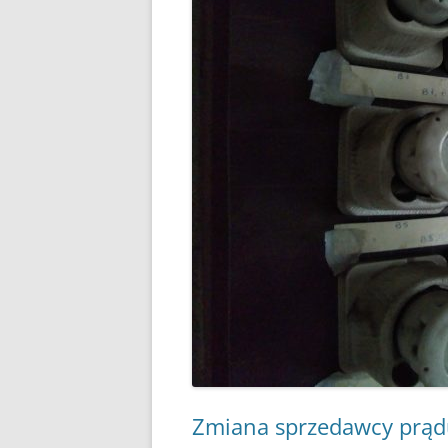
KIEDY, ZA CO, ILE TO 
CZY 
ZAKAZ PALENIA W PIEC
KOMIN
GDZIE JEST, GDZIE BĘDZ
REZE
ŻYĆ?
NOWO
JAK PALIĆ DREWNEM
POMP
JAK PALIĆ KOKSEM
GAZO
DYM I SADZA A JAKOŚĆ
FOTO
DOM
PODSTAWOWE PARAM
WĘGLA KAMIENNEGO
CAŁA POLSKA CZYTA
ZE ZROZUMIENIEM RA
ZA GAZ
BRYKIET SŁOMIANY
Zmiana sprzedawcy prądu