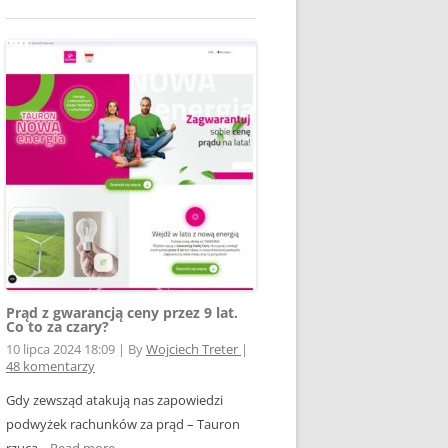
Prąd z gwarancją ceny przez 9 lat.
Co to za czary?
10 lipca 2024 18:09
|
By
Wojciech Treter
|
48 komentarzy
Gdy zewsząd atakują nas zapowiedzi
podwyżek rachunków za prąd – Tauron
rzuca...
Read more →