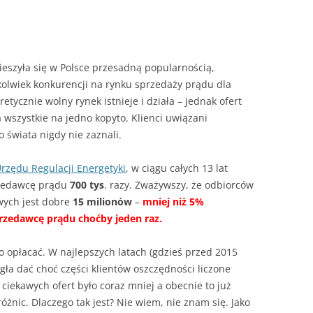
– JAK HISZPAŃSKA INKWIZYCJA
JAK PALIĆ W KOTLE DOLNEGO
SPALANIA
A SIĘ
eszyła się w Polsce przesadną popularnością,
ejkolwiek konkurencji na rynku sprzedaży prądu dla
ycznie wolny rynek istnieje i działa – jednak ofert
wszystkie na jedno kopyto. Klienci uwiązani
o świata nigdy nie zaznali.
rzędu Regulacji Energetyki
, w ciągu całych 13 lat
zedawcę prądu
700 tys
. razy. Zważywszy, że odbiorców
wych jest dobre
15 milionów
–
mniej niż 5%
zedawcę prądu choćby jeden raz.
to opłacać. W najlepszych latach (gdzieś przed 2015
a dać choć części klientów oszczędności liczone
 ciekawych ofert było coraz mniej a obecnie to już
różnic. Dlaczego tak jest? Nie wiem, nie znam się. Jako