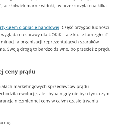
, aczkolwiek marne widoki, by przekroczyła ona kilka
rtykułem o opłacie handlowej
. Część przygód ludności
wygląda na sprawy dla UOKiK – ale kto je tam zgłosi?
rminacji a organizacji reprezentujących szaraków
ie ma. Swoją drogą to bardzo dziwne, bo przecież z prądu
ej ceny prądu
eriałach marketingowych sprzedawców prądu
echodziła ewolucję, ale chyba nigdy nie była tym, czym
arancją niezmiennej ceny w całym czasie trwania
formę: