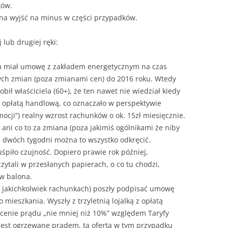
ków.
na wyjść na minus w części przypadków.
lub drugiej ręki:
u miał umowę z zakładem energetycznym na czas
ych zmian (poza zmianami cen) do 2016 roku. Wtedy
obił właściciela (60+), że ten nawet nie wiedział kiedy
 z opłatą handlową, co oznaczało w perspektywie
mocji”) realny wzrost rachunków o ok. 15zł miesięcznie.
 ani co to za zmiana (poza jakimiś ogólnikami że niby
gu dwóch tygodni można to wszystko odkręcić.
śpiło czujność. Dopiero prawie rok później,
zytali w przesłanych papierach, o co tu chodzi,
i w balona.
o jakichkolwiek rachunkach) poszły podpisać umowę
ieszkania. Wyszły z trzyletnią lojalką z opłatą
 cenie prądu „nie mniej niż 10%” względem Taryfy
jest ogrzewane prądem, ta oferta w tym przypadku