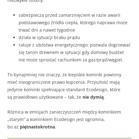
niezwykle istotny:
zabezpiecza przed zamarznięciem w razie awarii
podstawowego źródła ciepła, którego naprawa może
trwać dni a nawet tygodnie
działa w sytuacji braku prądu
ratuje z ubóstwa energetycznego: pozwala dogrzewać
się tanim drewnem w sytuacji gdy domowy budżet
nie może sprostać rachunkom za gaz/prąd/węgiel.
To bynajmniej nie znaczy, że kiepskie kominki powinny
mieć nieograniczone prawo kopcenia. Przyszłość mają
jedynie kominki spełniające standard Ecodesign, które
są prawidłowo użytkowane – tak, że
nie dymią
.
Różnica w emisjach zanieczyszczeń między kominkiem
„starym” a kominkiem Ecodesign jest ogromna,
bo aż
piętnastokrotna
.