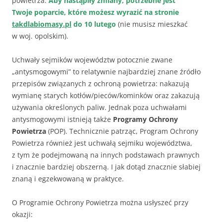
powietrza.
Aby nastąpiły zmiany, potrzebne jest
Twoje poparcie, które możesz wyrazić na stronie
takdlabiomasy.pl
do 10 lutego
(nie musisz mieszkać
w woj. opolskim).
Uchwały sejmików województw potocznie zwane
„antysmogowymi” to relatywnie najbardziej znane źródło
przepisów związanych z ochroną powietrza: nakazują
wymianę starych kotłów/pieców/kominków oraz zakazują
używania określonych paliw. Jednak poza uchwałami
antysmogowymi istnieją także
Programy Ochrony
Powietrza
(POP). Technicznie patrząc, Program Ochrony
Powietrza również jest uchwałą sejmiku województwa,
z tym że podejmowaną na innych podstawach prawnych
i znacznie bardziej obszerną. I jak dotąd znacznie słabiej
znaną i egzekwowaną w praktyce.
O Programie Ochrony Powietrza można usłyszeć przy
okazji: