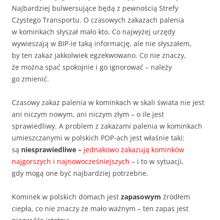
Najbardziej bulwersujące będą z pewnością Strefy
Czystego Transportu. O czasowych zakazach palenia
w kominkach słyszał mało kto. Co najwyżej urzędy
wywieszają w BIP-ie taką informację, ale nie słyszałem,
by ten zakaz jakkolwiek egzekwowano. Co nie znaczy,
że można spać spokojnie i go ignorować – należy
go zmienić.
Czasowy zakaz palenia w kominkach w skali świata nie jest
ani niczym nowym, ani niczym złym – o ile jest
sprawiedliwy. A problem z zakazami palenia w kominkach
umieszczanymi w polskich POP-ach jest właśnie taki:
są
niesprawiedliwe –
jednakowo zakazują kominków
najgorszych i najnowocześniejszych
– i to w sytuacji,
gdy mogą one być najbardziej potrzebne.
Kominek w polskich domach jest
zapasowym
źródłem
ciepła, co nie znaczy że mało ważnym – ten zapas jest