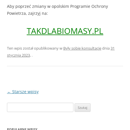
Aby poprzeć zmiany w opolskim Programie Ochrony
Powietrza, zajrzyj na:
TAKDLABIOMASY.PL
Ten wpis został opublikowany w
Były sobie konsultacje
dnia
31
stycznia 2023
,
.
Zobacz
←
Starsze wpisy
wpisy
Szukaj:
POPULARNE WPISY