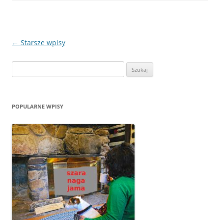
Zobacz
←
Starsze wpisy
wpisy
Szukaj:
POPULARNE WPISY