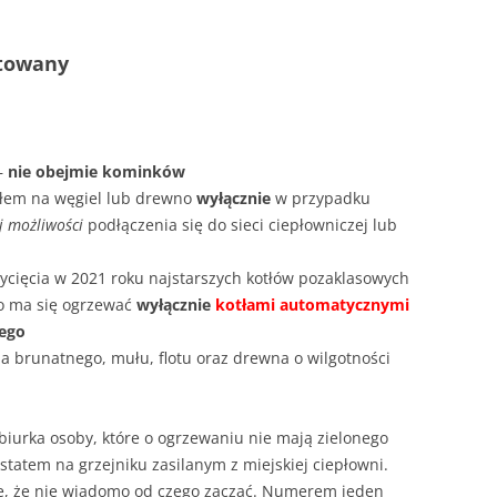
ntowany
 –
nie obejmie kominków
łem na węgiel lub drewno
wyłącznie
w przypadku
j możliwości
podłączenia się do sieci ciepłowniczej lub
ycięcia w 2021 roku najstarszych kotłów pozaklasowych
o ma się ogrzewać
wyłącznie
kotłami automatycznymi
nego
a brunatnego, mułu, flotu oraz drewna o wilgotności
 biurka osoby, które o ogrzewaniu nie mają zielonego
statem na grzejniku zasilanym z miejskiej ciepłowni.
tyle, że nie wiadomo od czego zacząć. Numerem jeden