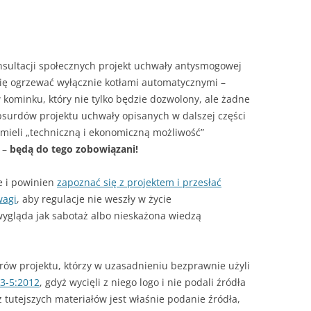
– JAK HISZPAŃSKA INKWIZYCJA
JAK PALIĆ W KOTLE DOLNEGO
SPALANIA
A SIĘ
sultacji społecznych projekt uchwały antysmogowej
ię ogrzewać wyłącznie kotłami automatycznymi –
w kominku, który nie tylko będzie dozwolony, ale żadne
absurdów projektu uchwały opisanych w dalszej części
 mieli „techniczną i ekonomiczną możliwość”
i –
będą do tego zobowiązani!
 i powinien
zapoznać się z projektem i przesłać
wagi
, aby regulacje nie weszły w życie
wygląda jak sabotaż albo nieskażona wiedzą
rów projektu, którzy w uzasadnieniu bezprawnie użyli
3-5:2012
, gdyż wycięli z niego logo i nie podali źródła
tutejszych materiałów jest właśnie podanie źródła,