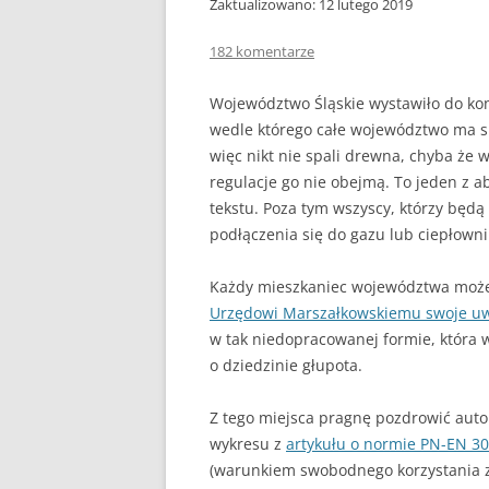
Zaktualizowano: 12 lutego 2019
DLACZEGO PIEC KOPCI
ZRĘBKA DRZEWNA
182 komentarze
GDY BIEDA NIE POZWAL
Województwo Śląskie wystawiło do kon
OGRZAĆ
wedle którego całe województwo ma s
więc nikt nie spali drewna, chyba że 
regulacje go nie obejmą. To jeden z 
tekstu. Poza tym wszyscy, którzy będą
podłączenia się do gazu lub ciepłown
Każdy mieszkaniec województwa może
Urzędowi Marszałkowskiemu swoje u
w tak niedopracowanej formie, która 
o dziedzinie głupota.
Z tego miejsca pragnę pozdrowić auto
wykresu z
artykułu o normie PN-EN 30
(warunkiem swobodnego korzystania z 