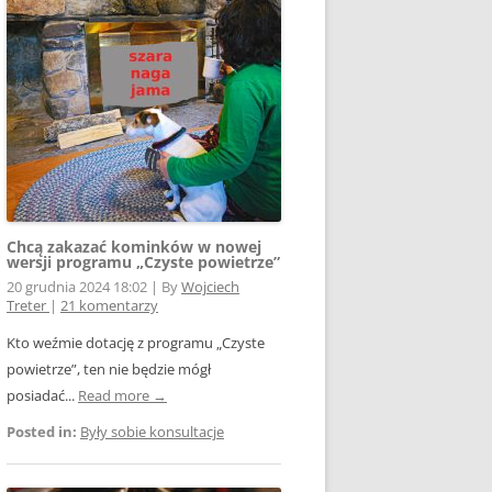
E WSPÓŁPRACY
 Z SIECIĄ
Ą
W FOTOWOLTAICE –
NIA
KTÓRYM TKWI
 ROZLICZENIA
 – JAK ŻYĆ?
Chcą zakazać kominków w nowej
wersji programu „Czyste powietrze”
20 grudnia 2024 18:02
|
By
Wojciech
Treter
|
21 komentarzy
Kto weźmie dotację z programu „Czyste
powietrze”, ten nie będzie mógł
AK
posiadać...
Read more →
Posted in:
Były sobie konsultacje
OWA