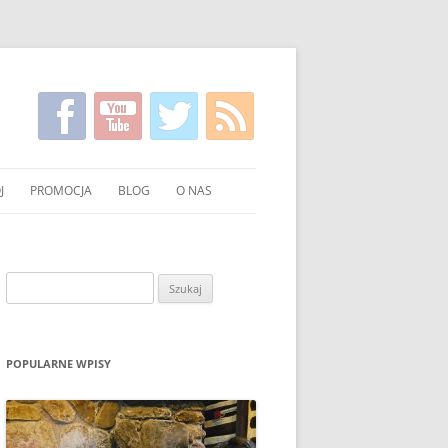
J
PROMOCJA
BLOG
O NAS
KIRGISKI
FILMY NA TEMAT CZYSTSZEGO
KONTAKT
PALENIA WĘGLEM I DREWNEM
NIE WĘGLA I DREWNA
Szukaj:
UCHNI
POKAZY EKONOMICZNEGO
PALENIA W PIECU
OWANIE WĘGLA I DREWNA
ULOTKI I PLAKATY
POPULARNE WPISY
O PALENIU BEZ DYMU W MEDIACH