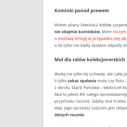
Kominki ponad prawem
Wobec planu likwidacji kotłów zasypow
nie obejmie kominków
, które
niczym 
o możliwą emisję w przypadku złej ob
o ile tylko nie będą spalane odpady a
Muł dla celów kolekcjonerskich
Wadą nie tylko tej uchwały, ale całej j
li tylko
zakaz spalania
mułu czy flotu 
z obrotu Skarb Państwa – właściciel kop
Muł to jakieś 8% całego sprzedawaneg
przychodu rocznie. Gdyby muł trzeba 
więc jego sprzedaż ludziom jest złoty
złotych rocznie
.