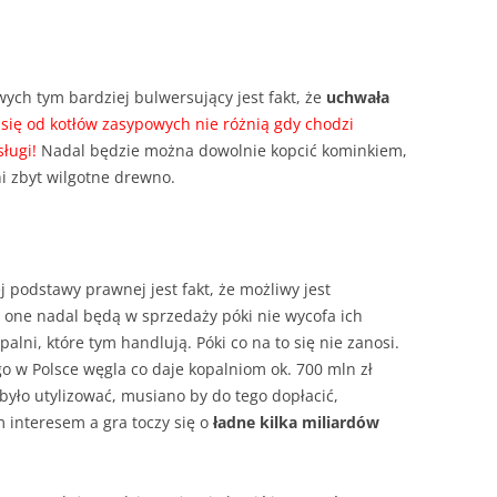
ych tym bardziej bulwersujący jest fakt, że
uchwała
się od kotłów zasypowych nie różnią gdy chodzi
sługi!
Nadal będzie można dowolnie kopcić kominkiem,
ni zbyt wilgotne drewno.
ej podstawy prawnej jest fakt, że możliwy jest
– one nadal będą w sprzedaży póki nie wycofa ich
alni, które tym handlują. Póki co na to się nie zanosi.
o w Polsce węgla co daje kopalniom ok. 700 mln zł
było utylizować, musiano by do tego dopłacić,
m interesem a gra toczy się o
ładne kilka miliardów