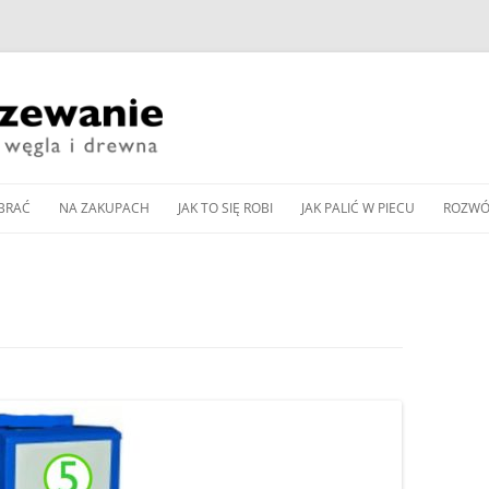
Przeskocz
do
BRAĆ
NA ZAKUPACH
JAK TO SIĘ ROBI
JAK PALIĆ W PIECU
ROZWÓ
treści
CZESNE KOTŁY ZASYPOWE
KUP PAN WĘGIEL: TANI
DOBÓR MOCY KOTŁA
JAK WYREGULOWAĆ KOCIOŁ
PIEC 
CZY DOBRY?
WĘGLOWEGO
WĘGLOWY BEZ PODAJNIKA
Y PODAJNIKOWE NA WĘGIEL
SPALA
WNOŚCI DLA
ZAKUP KOTŁA NA DREWNO /
DOBÓR MOCY POMPY CIEPŁA
JAK WYREGULOWAĆ KOCIOŁ
OD K
Y AUTOMATYCZNE
WĘGIEL W 2024 ROKU
DO OGRZEWANIA
PODAJNIKOWY NA WĘGIEL
LLET
ZGAZ
 PELLET
EKOGROSZEK
PRZEGLĄD NOWOCZESNYCH
BUFOR CIEPŁA – CENTRALA
IENNIKI PODCZERWIENI
GLOWYCH
KOTŁÓW ZASYPOWYCH
ENERGETYCZNA DOMU
JAK PALIĆ W PIECU KAFLOWYM
RZEWANIU MIESZKAŃ
NA WĘGIEL I DREWNO
PIECU –
CZYSZCZENIE KOMINA
JAK PALIĆ W KOMINKU
A CIEPŁA POWIETRZNA