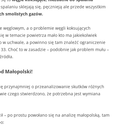
 spalaniu sklejają się, pęcznieją ale przede wszystkim
ych smolistych gazów.
le węglowym, a o problemie węgli koksujących
się w temacie powietrza mało kto ma jakiekolwiek
o w uchwale, a powinno się tam znaleźć ograniczenie
 33. Choć to w zasadzie – podobnie jak problem mułu –
źródła.
od Małopolski!
ię przynajmniej o przeanalizowanie skutków różnych
wie czego stwierdzono, że potrzebna jest wymiana
ił – po prostu powołano się na analizę małopolską, tam
bo: