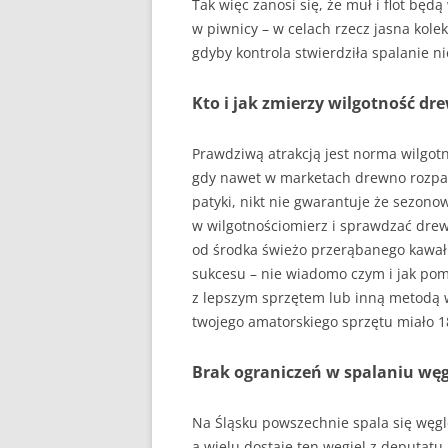
Tak więc zanosi się, że muł i flot będ
w piwnicy – w celach rzecz jasna kolek
gdyby kontrola stwierdziła spalanie 
Kto i jak zmierzy wilgotność dr
Prawdziwą atrakcją jest norma wilgo
gdy nawet w marketach drewno rozpałk
patyki, nikt nie gwarantuje że sezonow
w wilgotnościomierz i sprawdzać drew
od środka świeżo przerąbanego kawałk
sukcesu – nie wiadomo czym i jak pom
z lepszym sprzętem lub inną metodą 
twojego amatorskiego sprzętu miało 
Brak ograniczeń w spalaniu wę
Na Śląsku powszechnie spala się węgle
a wielu dostaje ten węgiel z deputatu.