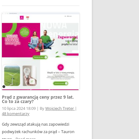
Prąd z gwarancją ceny przez 9 lat.
Co to za czary?
10 lipca 2024 18:09
|
By
Wojciech Treter
|
48 komentarzy
Gdy zewsząd atakują nas zapowiedzi
podwyżek rachunków za prąd – Tauron
rzuca...
Read more →