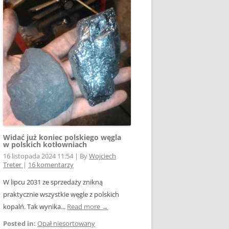
Widać już koniec polskiego węgla
w polskich kotłowniach
16 listopada 2024 11:54
|
By
Wojciech
Treter
|
16 komentarzy
W lipcu 2031 ze sprzedaży znikną
praktycznie wszystkie węgle z polskich
kopalń. Tak wynika...
Read more →
Posted in:
Opał niesortowany