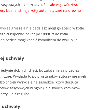
ów zasypowych – co oznacza, że
całe województwo
m, bo nie istnieją kotły automatyczne na drewno
wno za grosze a nie będziesz mógł go spalić w kotle
ażą ci kupować pellet po 1000zł/t do kotła
d będzie mógł kopcić kominkiem do woli, o ile
iej uchwały
edynie dobrych chęci, bo założenia są przecież
giczne. Wygląda to po prostu jakby autorzy nie mieli
dzo chcieli wyżyć się na sąsiedzie, który dorzuca
kotłów zasypowych w ogóle), ale swoich kominków
czyli je z regulacji.
j uchwały