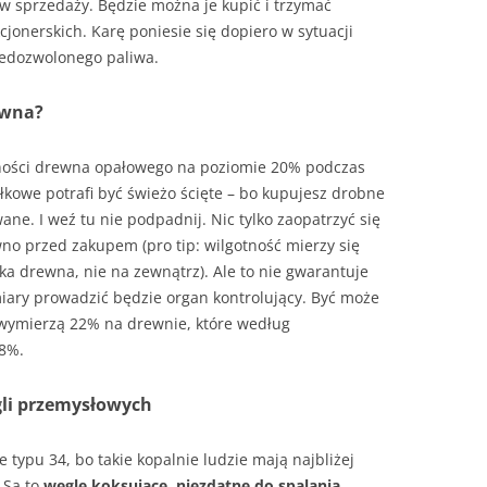
ą w sprzedaży. Będzie można je kupić i trzymać
cjonerskich. Karę poniesie się dopiero w sytuacji
niedozwolonego paliwa.
ewna?
tności drewna opałowego na poziomie 20% podczas
owe potrafi być świeżo ścięte – bo kupujesz drobne
ane. I weź tu nie podpadnij. Nic tylko zaopatrzyć się
no przed zakupem (pro tip: wilgotność mierzy się
a drewna, nie na zewnątrz). Ale to nie gwarantuje
iary prowadzić będzie organ kontrolujący. Być może
wymierzą 22% na drewnie, które według
18%.
gli przemysłowych
 typu 34, bo takie kopalnie ludzie mają najbliżej
 Są to
węgle koksujące, niezdatne do spalania