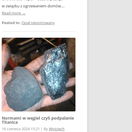
w związku z ogrzewaniem domów....
Read more →
Posted in:
Opał niesortowany
Normami w węgiel czyli podpalanie
Titanica
16 czerwca 2024 15:21
|
By
Wojciech