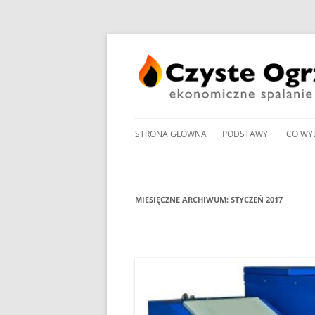
STRONA GŁÓWNA
PODSTAWY
CO WY
PRZEGLĄD UCHWAŁ
NOWO
ANTYSMOGOWYCH
KOTŁ
MIESIĘCZNE ARCHIWUM:
STYCZEŃ 2017
NORMY EMISJI I SPRA
KOTŁ
DOMOWYCH KOTŁÓW
NA PE
NA DREWNO / WĘGIEL /
PROM
RODZAJE KOTŁÓW WĘ
W OG
MANDAT ZA PALENIE W 
POMP