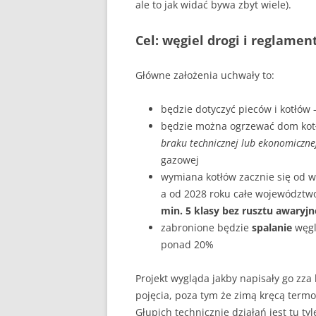
ale to jak widać bywa zbyt wiele).
Cel: węgiel drogi i reglame
Główne założenia uchwały to:
będzie dotyczyć pieców i kotłów
będzie można ogrzewać dom kot
braku technicznej lub ekonomiczne
gazowej
wymiana kotłów zacznie się od w
a od 2028 roku całe województw
min. 5 klasy bez rusztu awaryj
zabronione będzie
spalanie
węgl
ponad 20%
Projekt wygląda jakby napisały go zza
pojęcia, poza tym że zimą kręcą termo
Głupich technicznie działań jest tu 