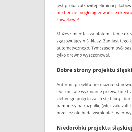
jest próba całkowitej eliminacji kotł
nie będzie mogło ogrzewać się drewne
kawałkowe!
Możesz mieć las za płotem i tanie dre
zgazowującym 5. klasy. Zamiast tego k
automatycznego. Tymczasem twój sąsia
tylko drewno wysezonował.
Dobre strony projektu śląsk
Autorom projektu nie można odmówić j
słuszne, ale wykonanie przeważnie tra
zielonego pojęcia za co się biorą i bar
pampersy na rozpałkę (więc zakazali 
przecież nie będą wymieniać, więc wyłą
Niedoróbki projektu śląskie