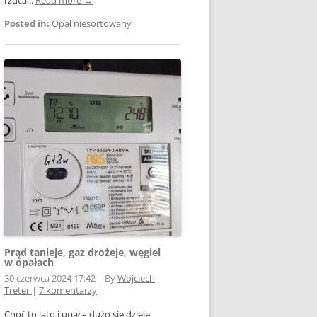
Posted in:
Opał niesortowany
Prąd tanieje, gaz drożeje, węgiel
w opałach
30 czerwca 2024 17:42
|
By
Wojciech
Treter
|
7 komentarzy
Choć to lato i upał – dużo się dzieje