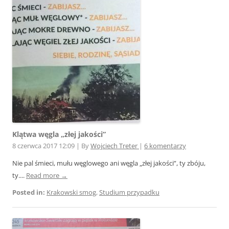
Klątwa węgla „złej jakości”
8 czerwca 2017 12:09
|
By
Wojciech Treter
|
6 komentarzy
Nie pal śmieci, mułu węglowego ani węgla „złej jakości”, ty zbóju,
ty....
Read more →
Posted in:
Krakowski smog
,
Studium przypadku