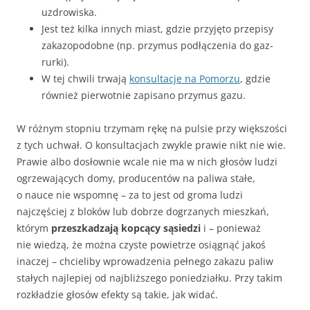
uzdrowiska.
Jest też kilka innych miast, gdzie przyjęto przepisy
zakazopodobne (np. przymus podłączenia do gaz-
rurki).
W tej chwili trwają
konsultacje na Pomorzu
, gdzie
również pierwotnie zapisano przymus gazu.
W różnym stopniu trzymam rękę na pulsie przy większości
z tych uchwał. O konsultacjach zwykle prawie nikt nie wie.
Prawie albo dosłownie wcale nie ma w nich głosów ludzi
ogrzewających domy, producentów na paliwa stałe,
o nauce nie wspomnę – za to jest od groma ludzi
najczęściej z bloków lub dobrze dogrzanych mieszkań,
którym
przeszkadzają kopcący sąsiedzi
i – ponieważ
nie wiedzą, że można czyste powietrze osiągnąć jakoś
inaczej – chcieliby wprowadzenia pełnego zakazu paliw
stałych najlepiej od najbliższego poniedziałku. Przy takim
rozkładzie głosów efekty są takie, jak widać.