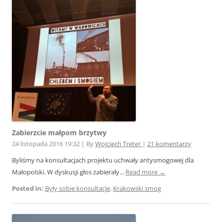
Zabierzcie małpom brzytwy
24 listopada 2016 19:32
|
By
Wojciech Treter
|
21 komentarzy
Byliśmy na konsultacjach projektu uchwały antysmogowej dla
Małopolski. W dyskusji głos zabierały...
Read more →
Posted in:
Były sobie konsultacje
,
Krakowski smog