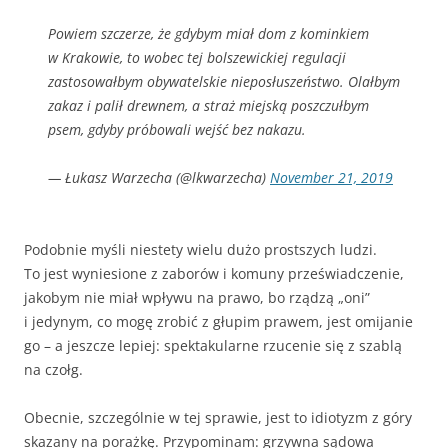
Powiem szczerze, że gdybym miał dom z kominkiem
w Krakowie, to wobec tej bolszewickiej regulacji
zastosowałbym obywatelskie nieposłuszeństwo. Olałbym
zakaz i palił drewnem, a straż miejską poszczułbym
psem, gdyby próbowali wejść bez nakazu.
— Łukasz Warzecha (@lkwarzecha)
November 21, 2019
Podobnie myśli niestety wielu dużo prostszych ludzi.
To jest wyniesione z zaborów i komuny przeświadczenie,
jakobym nie miał wpływu na prawo, bo rządzą „oni”
i jedynym, co mogę zrobić z głupim prawem, jest omijanie
go – a jeszcze lepiej: spektakularne rzucenie się z szablą
na czołg.
Obecnie, szczególnie w tej sprawie, jest to idiotyzm z góry
skazany na porażkę. Przypominam: grzywna sądowa