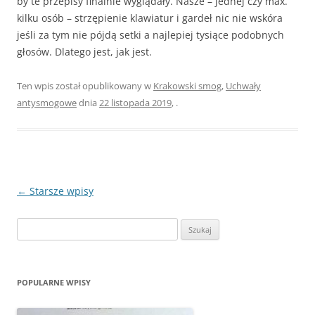
by te przepisy finalnie wyglądały. Nasze – jednej czy max.
kilku osób – strzępienie klawiatur i gardeł nic nie wskóra
jeśli za tym nie pójdą setki a najlepiej tysiące podobnych
głosów. Dlatego jest, jak jest.
Ten wpis został opublikowany w
Krakowski smog
,
Uchwały
antysmogowe
dnia
22 listopada 2019
,
.
Zobacz
←
Starsze wpisy
wpisy
Szukaj:
POPULARNE WPISY