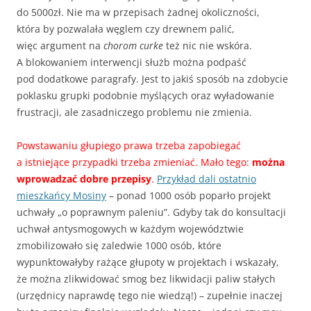
do 5000zł. Nie ma w przepisach żadnej okoliczności,
która by pozwalała węglem czy drewnem palić,
więc argument na
chorom curke
też nic nie wskóra.
A blokowaniem interwencji służb można podpaść
pod dodatkowe paragrafy. Jest to jakiś sposób na zdobycie
poklasku grupki podobnie myślących oraz wyładowanie
frustracji, ale zasadniczego problemu nie zmienia.
Powstawaniu głupiego prawa trzeba zapobiegać
a istniejące przypadki trzeba zmieniać. Mało tego:
można
wprowadzać dobre przepisy
.
Przykład dali ostatnio
mieszkańcy Mosiny
– ponad 1000 osób poparło projekt
uchwały „o poprawnym paleniu”. Gdyby tak do konsultacji
uchwał antysmogowych w każdym województwie
zmobilizowało się zaledwie 1000 osób, które
wypunktowałyby rażące głupoty w projektach i wskazały,
że można zlikwidować smog bez likwidacji paliw stałych
(urzędnicy naprawdę tego nie wiedzą!) – zupełnie inaczej