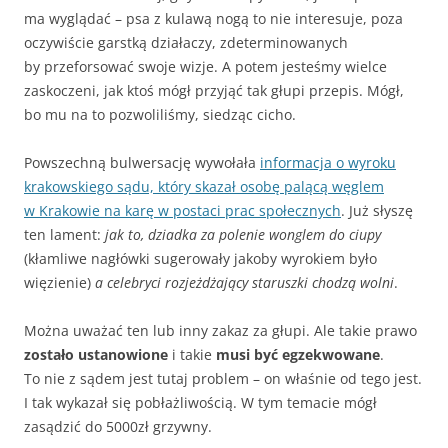
ma wyglądać – psa z kulawą nogą to nie interesuje, poza
oczywiście garstką działaczy, zdeterminowanych
by przeforsować swoje wizje. A potem jesteśmy wielce
zaskoczeni, jak ktoś mógł przyjąć tak głupi przepis. Mógł,
bo mu na to pozwoliliśmy, siedząc cicho.
Powszechną bulwersację wywołała
informacja o wyroku
krakowskiego sądu, który skazał osobę palącą węglem
w Krakowie na karę w postaci prac społecznych
. Już słyszę
ten lament:
jak to, dziadka za polenie wonglem do ciupy
(kłamliwe nagłówki sugerowały jakoby wyrokiem było
więzienie)
a celebryci rozjeżdżający staruszki chodzą wolni
.
Można uważać ten lub inny zakaz za głupi. Ale takie prawo
zostało ustanowione
i takie
musi być egzekwowane
.
To nie z sądem jest tutaj problem – on właśnie od tego jest.
I tak wykazał się pobłażliwością. W tym temacie mógł
zasądzić do 5000zł grzywny.