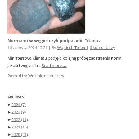
Normami w węgiel czyli podpalanie Titanica
16 czerwca 2024 15:21
|
By
Wojciech Treter
|
6 komentarzy
Ministerstwo Klimatu podjęło kolejną próbę zaostrzenia norm
jakości węgla dla...
Read more →
Posted in:
Wołanie na puszczy
ARCHIVES
►
2024
(7)
►
2023
(9)
►
2022
(11)
►
2021
(15)
►
2020
(21)