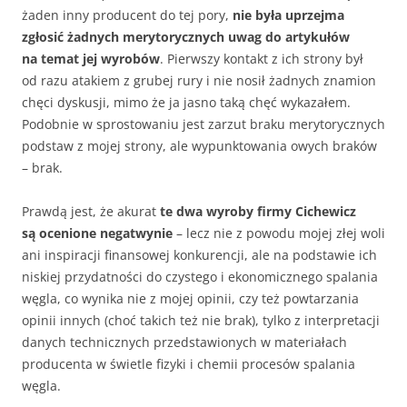
żaden inny producent do tej pory,
nie była uprzejma
zgłosić żadnych merytorycznych uwag do artykułów
na temat jej wyrobów
. Pierwszy kontakt z ich strony był
od razu atakiem z grubej rury i nie nosił żadnych znamion
chęci dyskusji, mimo że ja jasno taką chęć wykazałem.
Podobnie w sprostowaniu jest zarzut braku merytorycznych
podstaw z mojej strony, ale wypunktowania owych braków
– brak.
Prawdą jest, że akurat
te dwa wyroby firmy Cichewicz
są ocenione negatwynie
– lecz nie z powodu mojej złej woli
ani inspiracji finansowej konkurencji, ale na podstawie ich
niskiej przydatności do czystego i ekonomicznego spalania
węgla, co wynika nie z mojej opinii, czy też powtarzania
opinii innych (choć takich też nie brak), tylko z interpretacji
danych technicznych przedstawionych w materiałach
producenta w świetle fizyki i chemii procesów spalania
węgla.