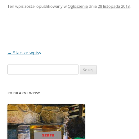
Ten wpis został opublikowany w
Ogłoszenia
dnia
28 listopada 2013
,
.
Zobacz
←
Starsze wpisy
wpisy
Szukaj:
POPULARNE WPISY