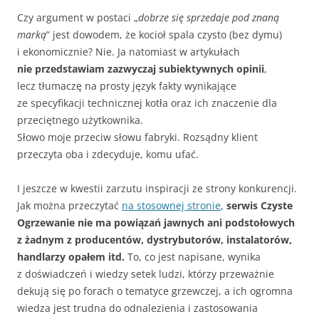
Czy argument w postaci „
dobrze się sprzedaje pod znaną
marką
” jest dowodem, że kocioł spala czysto (bez dymu)
i ekonomicznie? Nie. Ja natomiast w artykułach
nie przedstawiam zazwyczaj subiektywnych opinii
,
lecz tłumaczę na prosty język fakty wynikające
ze specyfikacji technicznej kotła oraz ich znaczenie dla
przeciętnego użytkownika.
Słowo moje przeciw słowu fabryki. Rozsądny klient
przeczyta oba i zdecyduje, komu ufać.
I jeszcze w kwestii zarzutu inspiracji ze strony konkurencji.
Jak można przeczytać
na stosownej stronie
,
serwis Czyste
Ogrzewanie nie ma powiązań jawnych ani podstołowych
z żadnym z producentów, dystrybutorów, instalatorów,
handlarzy opałem itd.
To, co jest napisane, wynika
z doświadczeń i wiedzy setek ludzi, którzy przeważnie
dekują się po forach o tematyce grzewczej, a ich ogromna
wiedza jest trudna do odnalezienia i zastosowania