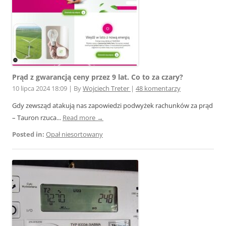
Prąd z gwarancją ceny przez 9 lat. Co to za czary?
10 lipca 2024 18:09
|
By
Wojciech Treter
|
48 komentarzy
Gdy zewsząd atakują nas zapowiedzi podwyżek rachunków za prąd
– Tauron rzuca...
Read more →
Posted in:
Opał niesortowany