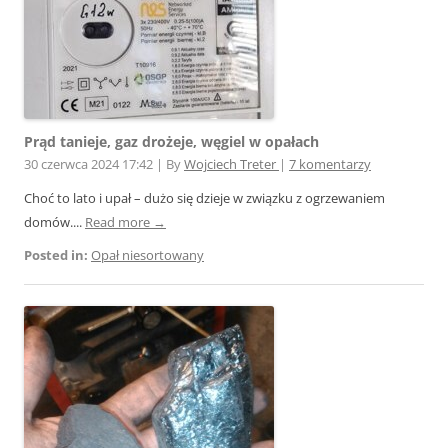
Prąd tanieje, gaz drożeje, węgiel w opałach
30 czerwca 2024 17:42
|
By
Wojciech Treter
|
7 komentarzy
Choć to lato i upał – dużo się dzieje w związku z ogrzewaniem
domów....
Read more →
Posted in:
Opał niesortowany