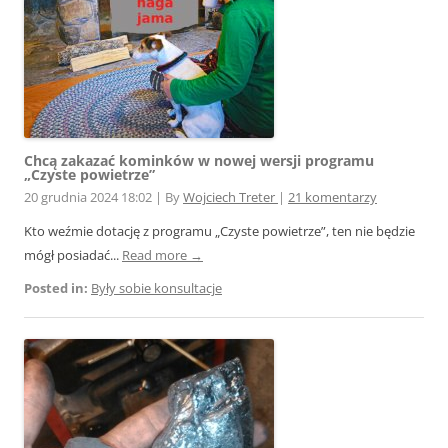
Chcą zakazać kominków w nowej wersji programu
„Czyste powietrze”
20 grudnia 2024 18:02
|
By
Wojciech Treter
|
21 komentarzy
Kto weźmie dotację z programu „Czyste powietrze”, ten nie będzie
mógł posiadać...
Read more →
Posted in:
Były sobie konsultacje