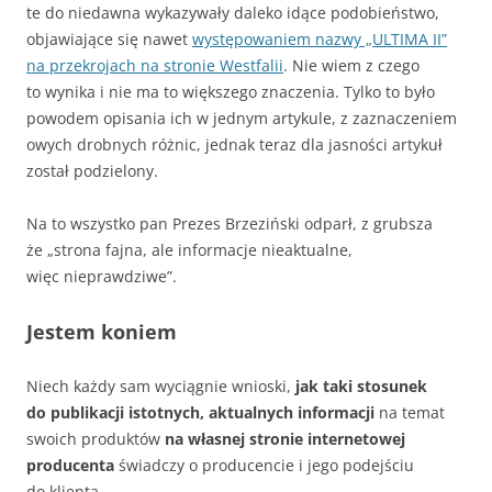
te do niedawna wykazywały daleko idące podobieństwo,
objawiające się nawet
występowaniem nazwy „ULTIMA II”
na przekrojach na stronie Westfalii
. Nie wiem z czego
to wynika i nie ma to większego znaczenia. Tylko to było
powodem opisania ich w jednym artykule, z zaznaczeniem
owych drobnych różnic, jednak teraz dla jasności artykuł
został podzielony.
Na to wszystko pan Prezes Brzeziński odparł, z grubsza
że „strona fajna, ale informacje nieaktualne,
więc nieprawdziwe”.
Jestem koniem
Niech każdy sam wyciągnie wnioski,
jak taki stosunek
do publikacji istotnych, aktualnych informacji
na temat
swoich produktów
na własnej stronie internetowej
producenta
świadczy o producencie i jego podejściu
do klienta.