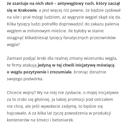
że szarżuje na nich słoń – antywęglowy ruch, który zaczął
się w Krakowie
, a jest więcej niż pewne, że będzie zyskiwał
na sile i prał mózgi ludziom, aż wygryzie węgiel skąd się da.
Kilka tysięcy ludzi potrafiło doprowadzić do zakazu palenia
węglem w milionowym mieście. Ile byłoby w stanie
osiągnąć kilkadziesiąt tysięcy fanatycznych przeciwników
węgla?
Zamiast podjąć kroki dla realnej zmiany wizerunku węgla,
te firmy atakują
jedyną w tej chwili inicjatywę mówiącą
o węglu pozytywnie i zrozumiale
, broniąc doraźnie
swojego podwórka.
Chcecie wojny? Wy na niej nie zyskacie, o mojej inicjatywie
za to zrobi się głośniej. Ja takiej promocji pod ostrzałem
nie chcę, ale jeśli wywołacie zadymę, to będzie się
hajcowało. A za kilka lat życzę powodzenia w produkcji
kontenerów na śmieci i betoniarek.