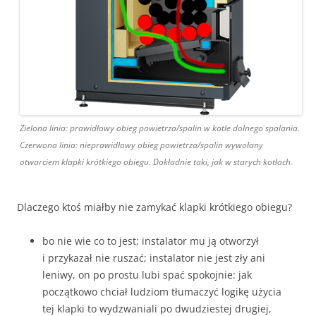
Zielona linia: prawidłowy obieg powietrza/spalin w kotle dolnego spalania.
Czerwona linia: nieprawidłowy obieg powietrza/spalin wywołany
otwarciem klapki krótkiego obiegu. Dokładnie taki, jak w starych kotłach.
Dlaczego ktoś miałby nie zamykać klapki krótkiego obiegu?
bo nie wie co to jest; instalator mu ją otworzył
i przykazał nie ruszać; instalator nie jest zły ani
leniwy, on po prostu lubi spać spokojnie: jak
początkowo chciał ludziom tłumaczyć logikę użycia
tej klapki to wydzwaniali po dwudziestej drugiej,