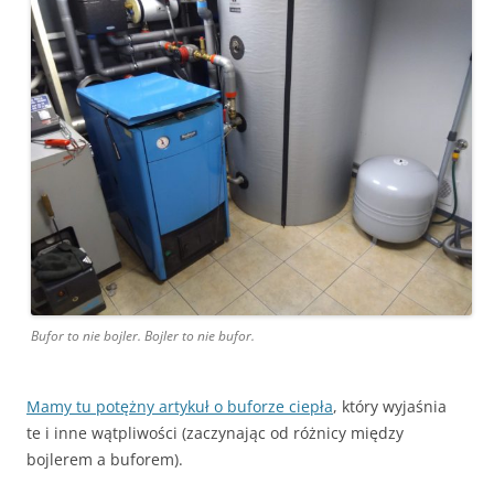
Bufor to nie bojler. Bojler to nie bufor.
Mamy tu potężny artykuł o buforze ciepła
, który wyjaśnia
te i inne wątpliwości (zaczynając od różnicy między
bojlerem a buforem).