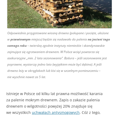
Odpowiednio przygotowane wiosną drewno (połupane i pocięte, ułożone
w
przewiewnym
miejscu) będzie się nadawało do palenia
na jesieni tego
samego roku
– twierdzą zgodnie instytuty niemieckie i skandynawskie
zajmujące się ogrzewaniem drewnem. W Polsce wciąż powtarza się
asekuracyjne „min. 2 lata sezonowania”. Bzdura – jeśli sezonowanie jest
poprawne, wystarczy jedno lato (wyjątkiem może być dębina). A jeśli
drewno leży w okrąglakach lub kisi się w szczelnym pomieszczeniu –
nie wyschnie nawet za 5 lat.
Istnieje w Polsce od kilku lat prawna możliwość karania
za palenie mokrym drewnem. Zapis o zakazie palenia
drewnem o wilgotności powyżej 20% znajduje się
we wszystkich
uchwałach antysmogowych
. Cóż z tego,