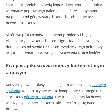
kopcili, tak (podobnie) będą kopcić dalej. Potrzeba edukacji
w temacie poprawnego palenia nie kończy się bynajmniej
na paleniu od góry w starych kotłach – obejmuje też
nowoczesne kotły.
Skrótowo póki co opiszę znane mi problemy i błędy
eksploatacyjne w kotłach Ecodesign. Liczę, że Czytelnicy
dorzucą coś od siebie i z czasem wyjdzie z tego pełniejszy
artykuł na temat poprawnego użytkowania takich kotłów.
Przepaść jakościowa między kotłem starym
a nowym
Kotły zasypowe 5. klasy i Ecodesign to w 100% kotły
dolnego
spalania
. Konstrukcyjnie jest to kompletnie co innego niż
stare kotły
górnego spalania
. Nie trzeba żadnej fachowej
wiedzy, by dostrzec, że konstrukcje te różnią się istotnie
budową.