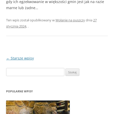
gdy ich egzekwowanie w większości gmin jest jak na razie
marne lub żadne…
Ten wpis został opublikowany w
Wołanie na puszczy
dnia
27
stycznia 2024
,
.
Zobacz
←
Starsze wpisy
wpisy
Szukaj:
POPULARNE WPISY