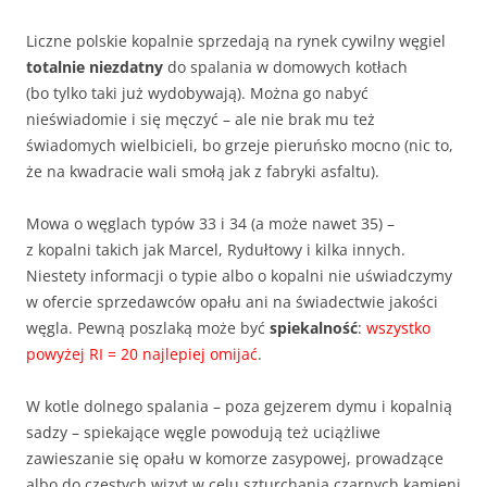
Liczne polskie kopalnie sprzedają na rynek cywilny węgiel
totalnie niezdatny
do spalania w domowych kotłach
(bo tylko taki już wydobywają). Można go nabyć
nieświadomie i się męczyć – ale nie brak mu też
świadomych wielbicieli, bo grzeje pieruńsko mocno (nic to,
że na kwadracie wali smołą jak z fabryki asfaltu).
Mowa o węglach typów 33 i 34 (a może nawet 35) –
z kopalni takich jak Marcel, Rydułtowy i kilka innych.
Niestety informacji o typie albo o kopalni nie uświadczymy
w ofercie sprzedawców opału ani na świadectwie jakości
węgla. Pewną poszlaką może być
spiekalność
:
wszystko
powyżej RI = 20 najlepiej omijać
.
W kotle dolnego spalania – poza gejzerem dymu i kopalnią
sadzy – spiekające węgle powodują też uciążliwe
zawieszanie się opału w komorze zasypowej, prowadzące
albo do częstych wizyt w celu szturchania czarnych kamieni