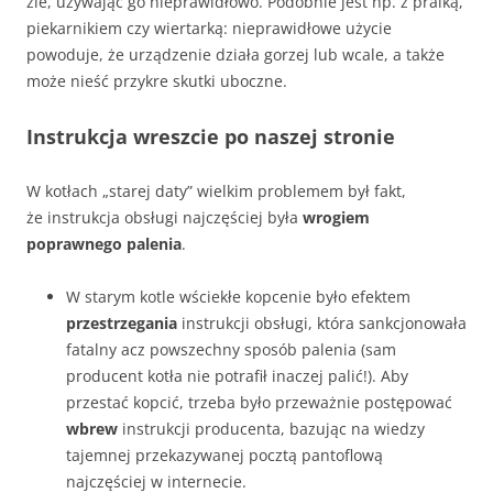
źle, używając go nieprawidłowo. Podobnie jest np. z pralką,
piekarnikiem czy wiertarką: nieprawidłowe użycie
powoduje, że urządzenie działa gorzej lub wcale, a także
może nieść przykre skutki uboczne.
Instrukcja wreszcie po naszej stronie
W kotłach „starej daty” wielkim problemem był fakt,
że instrukcja obsługi najczęściej była
wrogiem
poprawnego palenia
.
W starym kotle wściekłe kopcenie było efektem
przestrzegania
instrukcji obsługi, która sankcjonowała
fatalny acz powszechny sposób palenia (sam
producent kotła nie potrafił inaczej palić!). Aby
przestać kopcić, trzeba było przeważnie postępować
wbrew
instrukcji producenta, bazując na wiedzy
tajemnej przekazywanej pocztą pantoflową
najczęściej w internecie.