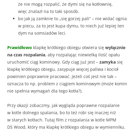
że nie mogą rozpalić, że dymi się na kotłownię,
więc znalazł na to taki sposób.
bo jak ją zamknie to „się gorzej pali” – nie widać ognia
w piecu, za to jest kupa dymu, to niech już lepiej ten
dym na somsiadów leci.
Prawidłowo
klapkę krótkiego obiegu otwiera się
wyłącznie
na czas rozpalania
, aby rozpalając niewielką ilość opału
uruchomić ciąg kominowy. Gdy ciąg już jest –
zamyka
się
klapkę krótkiego obiegu, zasypuje więcej paliwa i kocioł
powinien poprawnie pracować. Jeżeli coś jest nie tak –
oznacza to np. problem z ciągiem kominowym (może komin
nie spełnia wymagań dla tego kotła?).
Przy okazji zobaczmy, jak wygląda poprawne rozpalanie
w kotle dolnego spalania, bo to też robi się inaczej niż
w starych kotłach. Tutaj film z rozpalania w kotle MPM
DS Wood, który ma klapkę krótkiego obiegu w wymienniku.