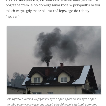
pogrzebaczem, albo do wygasania kotła w przypadku braku
takich wizyt, gdy masz akurat coś lepszego do roboty
(np. sen).
Jeśli wyziew z komina wygląda jak dym z opon i pachnie jak dym z opon –
to albo palony jest węgiel „hutniczy”, albo faktycznie ktoś pali oponami.