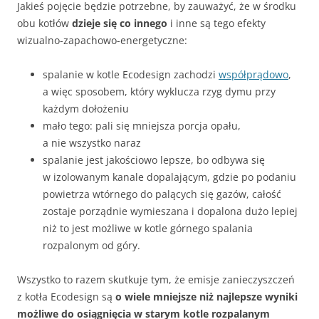
Jakieś pojęcie będzie potrzebne, by zauważyć, że w środku
obu kotłów
dzieje się co innego
i inne są tego efekty
wizualno-zapachowo-energetyczne:
spalanie w kotle Ecodesign zachodzi
współprądowo
,
a więc sposobem, który wyklucza rzyg dymu przy
każdym dołożeniu
mało tego: pali się mniejsza porcja opału,
a nie wszystko naraz
spalanie jest jakościowo lepsze, bo odbywa się
w izolowanym kanale dopalającym, gdzie po podaniu
powietrza wtórnego do palących się gazów, całość
zostaje porządnie wymieszana i dopalona dużo lepiej
niż to jest możliwe w kotle górnego spalania
rozpalonym od góry.
Wszystko to razem skutkuje tym, że emisje zanieczyszczeń
z kotła Ecodesign są
o wiele mniejsze niż najlepsze wyniki
możliwe do osiągnięcia w starym kotle rozpalanym