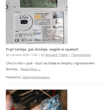
Prąd tanieje, gaz drożeje, węgiel w opałach
30 czerwca 2024 17:42
|
By
Wojciech Treter
|
7 komentarzy
Choć to lato i upał – dużo się dzieje w związku z ogrzewaniem
domów....
Read more →
Posted in:
Opał niesortowany