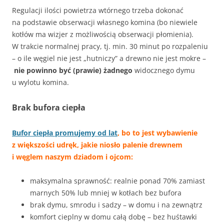
Regulacji ilości powietrza wtórnego trzeba dokonać
na podstawie obserwacji własnego komina (bo niewiele
kotłów ma wizjer z możliwością obserwacji płomienia).
W trakcie normalnej pracy, tj. min. 30 minut po rozpaleniu
– o ile węgiel nie jest „hutniczy” a drewno nie jest mokre –
nie powinno być (prawie) żadnego
widocznego dymu
u wylotu komina.
Brak bufora ciepła
Bufor ciepła promujemy od lat
, bo to jest wybawienie
z większości udręk, jakie niosło palenie drewnem
i węglem naszym dziadom i ojcom:
maksymalna sprawność: realnie ponad 70% zamiast
marnych 50% lub mniej w kotłach bez bufora
brak dymu, smrodu i sadzy – w domu i na zewnątrz
komfort cieplny w domu całą dobę – bez huśtawki