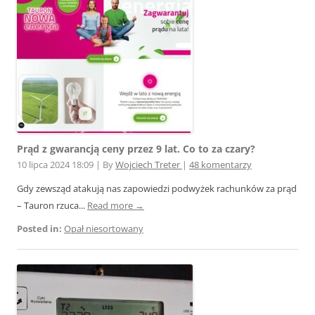
Prąd z gwarancją ceny przez 9 lat. Co to za czary?
10 lipca 2024 18:09
|
By
Wojciech Treter
|
48 komentarzy
Gdy zewsząd atakują nas zapowiedzi podwyżek rachunków za prąd
– Tauron rzuca...
Read more →
Posted in:
Opał niesortowany