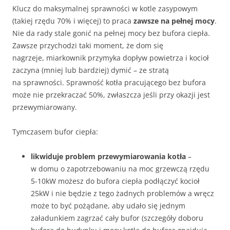
Klucz do maksymalnej sprawności w kotle zasypowym
(takiej rzędu 70% i więcej) to praca
zawsze na pełnej mocy
.
Nie da rady stale gonić na pełnej mocy bez bufora ciepła.
Zawsze przychodzi taki moment, że dom się
nagrzeje,
miarkownik przymyka dopływ powietrza i kocioł
zaczyna (mniej lub bardziej) dymić – ze stratą
na sprawności. Sprawność kotła pracującego bez bufora
może nie przekraczać 50%, zwłaszcza jeśli przy okazji jest
przewymiarowany.
Tymczasem bufor ciepła:
likwiduje problem przewymiarowania kotła
–
w domu o zapotrzebowaniu na moc grzewczą rzędu
5-10kW możesz do bufora ciepła podłączyć kocioł
25kW i nie będzie z tego żadnych problemów a wręcz
może to być pożądane, aby udało się jednym
załadunkiem zagrzać cały bufor (szczegóły doboru