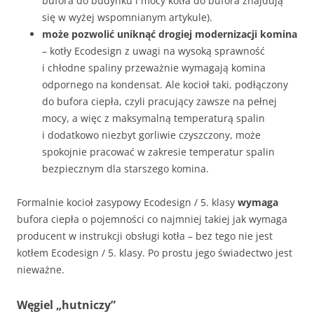
bufora do budynku i mocy kotła do bufora znajdują
się w wyżej wspomnianym artykule).
może pozwolić uniknąć drogiej modernizacji komina
– kotły Ecodesign z uwagi na wysoką sprawność
i chłodne spaliny przeważnie wymagają komina
odpornego na kondensat. Ale kocioł taki, podłączony
do bufora ciepła, czyli pracujący zawsze na pełnej
mocy, a więc z maksymalną temperaturą spalin
i dodatkowo niezbyt gorliwie czyszczony, może
spokojnie pracować w zakresie temperatur spalin
bezpiecznym dla starszego komina.
Formalnie kocioł zasypowy Ecodesign / 5. klasy
wymaga
bufora ciepła o pojemności co najmniej takiej jak wymaga
producent w instrukcji obsługi kotła – bez tego nie jest
kotłem Ecodesign / 5. klasy. Po prostu jego świadectwo jest
nieważne.
Węgiel „hutniczy”