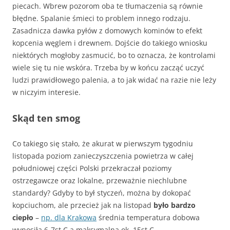
piecach. Wbrew pozorom oba te tłumaczenia są równie
błędne. Spalanie śmieci to problem innego rodzaju.
Zasadnicza dawka pyłów z domowych kominów to efekt
kopcenia węglem i drewnem. Dojście do takiego wniosku
niektórych mogłoby zasmucić, bo to oznacza, że kontrolami
wiele się tu nie wskóra. Trzeba by w końcu zacząć uczyć
ludzi prawidłowego palenia, a to jak widać na razie nie leży
w niczyim interesie.
Skąd ten smog
Co takiego się stało, że akurat w pierwszym tygodniu
listopada poziom zanieczyszczenia powietrza w całej
południowej części Polski przekraczał poziomy
ostrzegawcze oraz lokalne, przeważnie niechlubne
standardy? Gdyby to był styczeń, można by dokopać
kopciuchom, ale przecież jak na listopad
było bardzo
ciepło
–
np. dla Krakowa
średnia temperatura dobowa
wynosiła 6-7st.C a maksymalna ok. 15st.C.