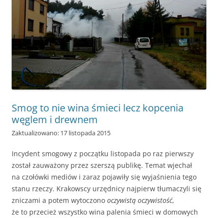
Smog to nie wina śmieci lecz kopcenia
węglem i drewnem
Zaktualizowano: 17 listopada 2015
Incydent smogowy z początku listopada po raz pierwszy
został zauważony przez szerszą publikę. Temat wjechał
na czołówki mediów i zaraz pojawiły się wyjaśnienia tego
stanu rzeczy. Krakowscy urzędnicy najpierw tłumaczyli się
zniczami a potem wytoczono
oczywistą oczywistość
,
że to przecież wszystko wina palenia śmieci w domowych