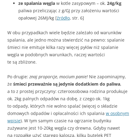
ze spalania węgla
w kotle zasypowym – ok.
24g/kg
paliwa przeliczając z g/GJ przy założeniu wartości
opałowej 26MJ/kg [
źródło
, str. 6]
W obu przypadkach wiele będzie zależało od warunków
spalania, ale jedno można stwierdzić na pewno: spalanie
śmieci nie emituje kilka razy więcej pyłów niż spalanie
węgla w podobnych warunkach, raczej wartości
te są zbliżone.
Po drugie:
znaj proporcje, mocium panie!
Nie zapominajmy,
że
śmieci przeważnie są jedynie dodatkiem do paliwa
,
a to z prostej przyczyny: czteroosobowa rodzina produkuje
ok. 2kg palnych odpadów na dobę, z czego ok. 1kg
to odpady, których nie wolno spalać (więcej o składzie
domowych odpadów i opłacalności ich spalania
w osobnym
wpisie
). W tym samym czasie na ogrzanie budynku
zużywane jest 10-20kg węgla czy drewna. Gdyby nawet
na rozpałkę użyć starego kalosza, kilku butelek PET