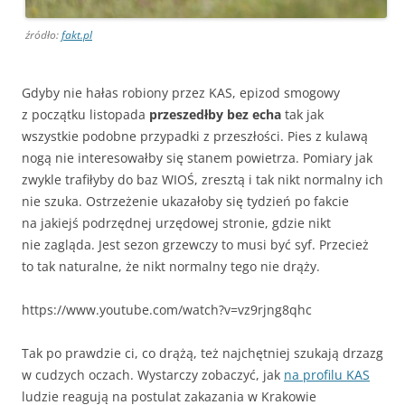
źródło:
fakt.pl
Gdyby nie hałas robiony przez KAS, epizod smogowy
z początku listopada
przeszedłby bez echa
tak jak
wszystkie podobne przypadki z przeszłości. Pies z kulawą
nogą nie interesowałby się stanem powietrza. Pomiary jak
zwykle trafiłyby do baz WIOŚ, zresztą i tak nikt normalny ich
nie szuka. Ostrzeżenie ukazałoby się tydzień po fakcie
na jakiejś podrzędnej urzędowej stronie, gdzie nikt
nie zagląda. Jest sezon grzewczy to musi być syf. Przecież
to tak naturalne, że nikt normalny tego nie drąży.
https://www.youtube.com/watch?v=vz9rjng8qhc
Tak po prawdzie ci, co drążą, też najchętniej szukają drzazg
w cudzych oczach. Wystarczy zobaczyć, jak
na profilu KAS
ludzie reagują na postulat zakazania w Krakowie