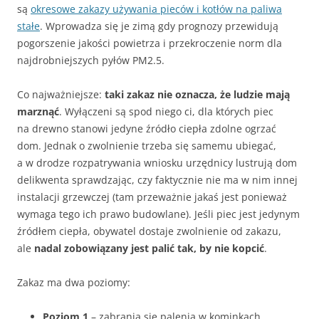
są
okresowe zakazy używania pieców i kotłów na paliwa
stałe
. Wprowadza się je zimą gdy prognozy przewidują
pogorszenie jakości powietrza i przekroczenie norm dla
najdrobniejszych pyłów PM2.5.
Co najważniejsze:
taki zakaz nie oznacza, że ludzie mają
marznąć
. Wyłączeni są spod niego ci, dla których piec
na drewno stanowi jedyne źródło ciepła zdolne ogrzać
dom. Jednak o zwolnienie trzeba się samemu ubiegać,
a w drodze rozpatrywania wniosku urzędnicy lustrują dom
delikwenta sprawdzając, czy faktycznie nie ma w nim innej
instalacji grzewczej (tam przeważnie jakaś jest ponieważ
wymaga tego ich prawo budowlane). Jeśli piec jest jedynym
źródłem ciepła, obywatel dostaje zwolnienie od zakazu,
ale
nadal zobowiązany jest palić tak, by nie kopcić
.
Zakaz ma dwa poziomy:
Poziom 1
– zabrania się palenia w kominkach