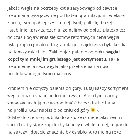
Jakość węgla na potrzeby kotła zasypowego od zawsze
rozumiana była głównie pod kątem granulacji: im większe
ziarna, tym opał lepszy – mniej dymi, pali się dłużej
i stabilniej (przy założeniu, że palimy od dołu). Dlatego też
do czasu pojawienia się kotłów retortowych cena węgla
była proporcjonalna do granulacji – najdroższa była kostka,
najtańszy miał i flot. Zakładając palenie od dołu,
węgiel
kopci tym mniej im grubszego jest sortymentu
. Takie
rozumienie jakości węgla jako przełożenia na ilość
produkowanego dymu ma sens.
Problem nie dotyczy palenia od góry. Tutaj każdy sortyment
węgla można spalić podobnie czysto. Ale o tym alarmy
smogowe usiłują nie wspominać (chcesz dostać bana
na profilu KAS? napisz o paleniu od góry
).
Gdyby do szerszej publiki dotarło, że istnieje jakiś realny
sposób, aby stare kopciuchy kopciły o wiele mniej, to parcie
na zakazy i dotacje znacznie by osłabło. A to nie na rękę