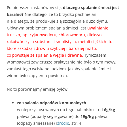
Po pierwsze zastanówmy się,
dlaczego spalanie śmieci jest
karalne?
Nie dlatego, że to brzydko pachnie ani
nie dlatego, że produkuje się szczególnie dużo dymu.
Głównym problemem spalania śmieci jest
uwalnianie
trucizn, np. cyjanowodoru, chlorowodoru, dioksyn,
rakotwórczych substancji smolistych, metali ciężkich itd.
które szkodzą zdrowiu szybciej i bardziej niż to,
co powstaje ze spalania węgla i drewna.
Tymczasem
w smogowej zawierusze praktycznie nie było o tym mowy,
zamiast tego wciskano ludziom, jakoby spalanie śmieci
winne było zapyleniu powietrza.
No to porównajmy emisję pyłów:
ze spalania odpadów komunalnych
w nieprzystosowanym do tego palenisku – od
6g/kg
paliwa (odpady segregowane) do
19g/kg
paliwa
(odpady zmieszane) [
źródło
, str. 4]