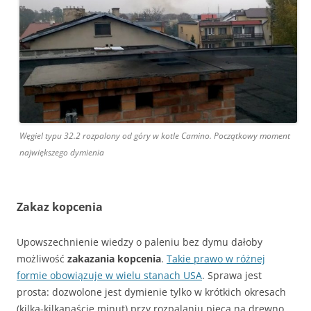
Węgiel typu 32.2 rozpalony od góry w kotle Camino. Początkowy moment
największego dymienia
Zakaz kopcenia
Upowszechnienie wiedzy o paleniu bez dymu dałoby
możliwość
zakazania kopcenia
.
Takie prawo w różnej
formie obowiązuje w wielu stanach USA
. Sprawa jest
prosta: dozwolone jest dymienie tylko w krótkich okresach
(kilka-kilkanaście minut) przy rozpalaniu pieca na drewno