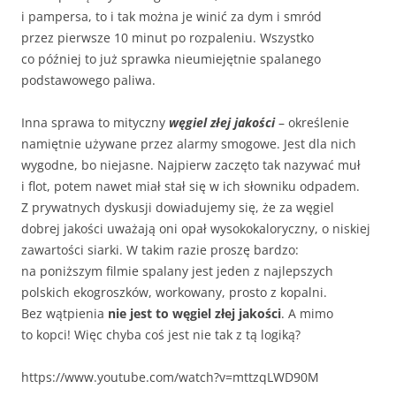
i pampersa, to i tak można je winić za dym i smród
przez pierwsze 10 minut po rozpaleniu. Wszystko
co później to już sprawka nieumiejętnie spalanego
podstawowego paliwa.
Inna sprawa to mityczny
węgiel złej jakości
– określenie
namiętnie używane przez alarmy smogowe. Jest dla nich
wygodne, bo niejasne. Najpierw zaczęto tak nazywać muł
i flot, potem nawet miał stał się w ich słowniku odpadem.
Z prywatnych dyskusji dowiadujemy się, że za węgiel
dobrej jakości uważają oni opał wysokokaloryczny, o niskiej
zawartości siarki. W takim razie proszę bardzo:
na poniższym filmie spalany jest jeden z najlepszych
polskich ekogroszków, workowany, prosto z kopalni.
Bez wątpienia
nie jest to węgiel złej jakości
. A mimo
to kopci! Więc chyba coś jest nie tak z tą logiką?
https://www.youtube.com/watch?v=mttzqLWD90M