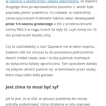
w raporcie o skuteczności zakazu stwierdzono
, że dopiero
drugiego dnia po wprowadzeniu poziomu 2. widać było
poprawę jakości powietrza. Co ciekawe, w najbardziej
zanieczyszczonym hrabstwie Yakima zakaz obowiązywał
przez 1/4 sezonu grzewczego
a dni z przekroczeniami
normy PM2.5 w ciągu trzech lat były 32, czyli mniej niż 10
dni przekroczeń każdej zimy.
Czy to zadziałałoby u nas? Zapewne nie w takim stopniu,
bowiem nikt nie zmusza tu do posiadania jednocześnie
dwóch źródeł ciepła, więc i liczba palenisk możliwych
do wyłączenia byłaby ograniczona. Tym sposobem dałoby
się jedynie ukrócić palenie np. w kominkach przez osoby,
które mają także kotły gazowe.
Jest zima to musi być syf
Jak to jest, że w USA, w sytuacji podobnej do naszej,
potrafią podejmować różne działania w celu poprawy