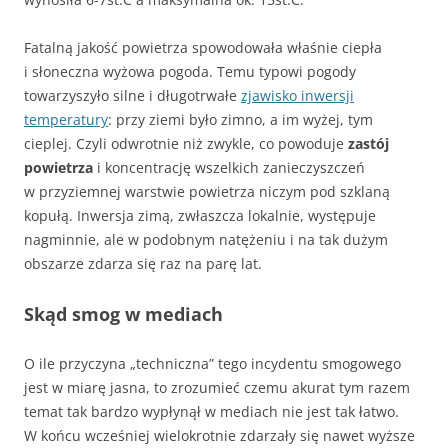
Fatalną jakość powietrza spowodowała właśnie ciepła
i słoneczna wyżowa pogoda. Temu typowi pogody
towarzyszyło silne i długotrwałe
zjawisko inwersji
temperatury
: przy ziemi było zimno, a im wyżej, tym
cieplej. Czyli odwrotnie niż zwykle, co powoduje
zastój
powietrza
i koncentrację wszelkich zanieczyszczeń
w przyziemnej warstwie powietrza niczym pod szklaną
kopułą. Inwersja zimą, zwłaszcza lokalnie, występuje
nagminnie, ale w podobnym natężeniu i na tak dużym
obszarze zdarza się raz na parę lat.
Skąd smog w mediach
O ile przyczyna „techniczna” tego incydentu smogowego
jest w miarę jasna, to zrozumieć czemu akurat tym razem
temat tak bardzo wypłynął w mediach nie jest tak łatwo.
W końcu wcześniej wielokrotnie zdarzały się nawet wyższe