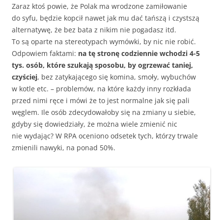
Zaraz ktoś powie, że Polak ma wrodzone zamiłowanie
do syfu, będzie kopcił nawet jak mu dać tańszą i czystszą
alternatywę, że bez bata z nikim nie pogadasz itd.
To są oparte na stereotypach wymówki, by nic nie robić.
Odpowiem faktami:
na tę stronę codziennie wchodzi 4-5
tys. osób, które szukają sposobu, by ogrzewać taniej,
czyściej
, bez zatykającego się komina, smoły, wybuchów
w kotle etc. – problemów, na które każdy inny rozkłada
przed nimi ręce i mówi że to jest normalne jak się pali
węglem. Ile osób zdecydowałoby się na zmiany u siebie,
gdyby się dowiedziały, że można wiele zmienić nic
nie wydając? W RPA oceniono odsetek tych, którzy trwale
zmienili nawyki, na ponad 50%.