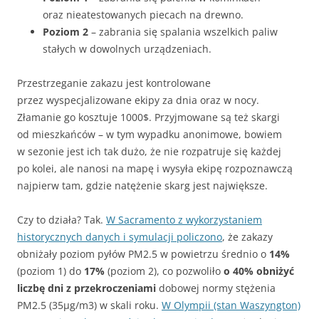
oraz nieatestowanych piecach na drewno.
Poziom 2
– zabrania się spalania wszelkich paliw
stałych w dowolnych urządzeniach.
Przestrzeganie zakazu jest kontrolowane
przez wyspecjalizowane ekipy za dnia oraz w nocy.
Złamanie go kosztuje 1000$. Przyjmowane są też skargi
od mieszkańców – w tym wypadku anonimowe, bowiem
w sezonie jest ich tak dużo, że nie rozpatruje się każdej
po kolei, ale nanosi na mapę i wysyła ekipę rozpoznawczą
najpierw tam, gdzie natężenie skarg jest największe.
Czy to działa? Tak.
W Sacramento z wykorzystaniem
historycznych danych i symulacji policzono
, że zakazy
obniżały poziom pyłów PM2.5 w powietrzu średnio o
14%
(poziom 1) do
17%
(poziom 2), co pozwoliło
o 40% obniżyć
liczbę dni z przekroczeniami
dobowej normy stężenia
PM2.5 (35µg/m3) w skali roku.
W Olympii (stan Waszyngton)