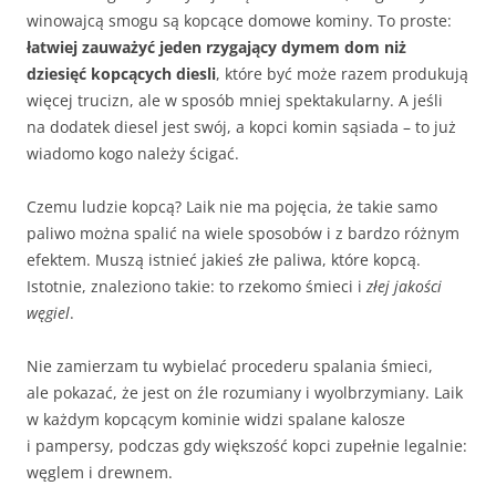
winowajcą smogu są kopcące domowe kominy. To proste:
łatwiej zauważyć jeden rzygający dymem dom niż
dziesięć kopcących diesli
, które być może razem produkują
więcej trucizn, ale w sposób mniej spektakularny. A jeśli
na dodatek diesel jest swój, a kopci komin sąsiada – to już
wiadomo kogo należy ścigać.
Czemu ludzie kopcą? Laik nie ma pojęcia, że takie samo
paliwo można spalić na wiele sposobów i z bardzo różnym
efektem. Muszą istnieć jakieś złe paliwa, które kopcą.
Istotnie, znaleziono takie: to rzekomo śmieci i
złej jakości
węgiel
.
Nie zamierzam tu wybielać procederu spalania śmieci,
ale pokazać, że jest on źle rozumiany i wyolbrzymiany. Laik
w każdym kopcącym kominie widzi spalane kalosze
i pampersy, podczas gdy większość kopci zupełnie legalnie:
węglem i drewnem.