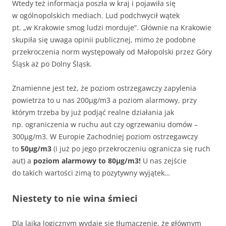
Wtedy też informacja poszła w kraj i pojawiła się
w ogólnopolskich mediach. Lud podchwycił wątek
pt. „w Krakowie smog ludzi morduje”. Głównie na Krakowie
skupiła się uwaga opinii publicznej, mimo że podobne
przekroczenia norm występowały od Małopolski przez Góry
Śląsk aż po Dolny Śląsk.
Znamienne jest też, że poziom ostrzegawczy zapylenia
powietrza to u nas 200µg/m3 a poziom alarmowy, przy
którym trzeba by już podjąć realne działania jak
np. ograniczenia w ruchu aut czy ogrzewaniu domów –
300µg/m3. W Europie Zachodniej poziom ostrzegawczy
to
50µg/m3
(i już po jego przekroczeniu ogranicza się ruch
aut) a
poziom alarmowy to 80µg/m3!
U nas zejście
do takich wartości zimą to pozytywny wyjątek…
Niestety to nie wina śmieci
Dla laika logicznym wydaje się tłumaczenie, że głównym