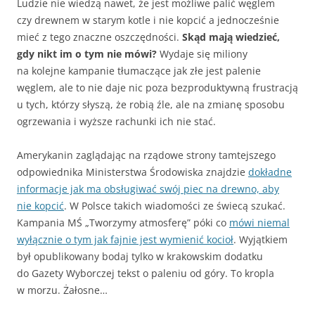
Ludzie nie wiedzą nawet, że jest możliwe palić węglem
czy drewnem w starym kotle i nie kopcić a jednocześnie
mieć z tego znaczne oszczędności.
Skąd mają wiedzieć,
gdy nikt im o tym nie mówi?
Wydaje się miliony
na kolejne kampanie tłumaczące jak złe jest palenie
węglem, ale to nie daje nic poza bezproduktywną frustracją
u tych, którzy słyszą, że robią źle, ale na zmianę sposobu
ogrzewania i wyższe rachunki ich nie stać.
Amerykanin zaglądając na rządowe strony tamtejszego
odpowiednika Ministerstwa Środowiska znajdzie
dokładne
informacje jak ma obsługiwać swój piec na drewno, aby
nie kopcić
. W Polsce takich wiadomości ze świecą szukać.
Kampania MŚ „Tworzymy atmosferę” póki co
mówi niemal
wyłącznie o tym jak fajnie jest wymienić kocioł
. Wyjątkiem
był opublikowany bodaj tylko w krakowskim dodatku
do Gazety Wyborczej tekst o paleniu od góry. To kropla
w morzu. Żałosne…