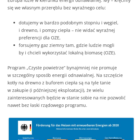
Europa idzie w kierunku energii odnawialnej. My – kręcimy
się we własnym przeręblu bez wyraźnego celu:
dotujemy w bardzo podobnym stopniu i węgiel,
i drewno, i pompy ciepła – nie widać wyraźnej
preferencji dla OZE,
forsujemy gaz ziemny tam, gdzie ludzie mogli
by i chcieli wykorzystać lokalną biomasę (OZE).
Program „Czyste powietrze” bynajmniej nie promuje
w szczególny sposób energii odnawialnej. Na szczęście
kotły na drewno z buforem ciepła są na tyle tanie
w zakupie (i późniejszej eksploatacji), że wielu
zainteresowanych będzie w stanie sobie na nie pozwolić
nawet bez łaski rządowego programu.