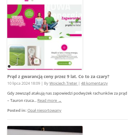
Prąd z gwarancją ceny przez 9 lat. Co to za czary?
10 lipca 2024 18:09
|
By
Wojciech Treter
|
48 komentarzy
Gdy zewsząd atakują nas zapowiedzi podwyżek rachunków za prąd
– Tauron rzuca...
Read more →
Posted in:
Opał niesortowany