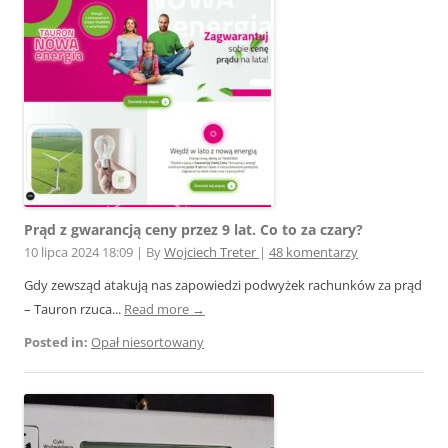
Prąd z gwarancją ceny przez 9 lat. Co to za czary?
10 lipca 2024 18:09
|
By
Wojciech Treter
|
48 komentarzy
Gdy zewsząd atakują nas zapowiedzi podwyżek rachunków za prąd
– Tauron rzuca...
Read more →
Posted in:
Opał niesortowany