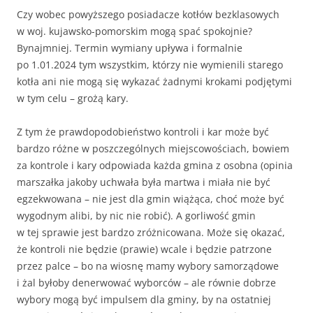
Czy wobec powyższego posiadacze kotłów bezklasowych
w woj. kujawsko-pomorskim mogą spać spokojnie?
Bynajmniej. Termin wymiany upływa i formalnie
po 1.01.2024 tym wszystkim, którzy nie wymienili starego
kotła ani nie mogą się wykazać żadnymi krokami podjętymi
w tym celu – grożą kary.
Z tym że prawdopodobieństwo kontroli i kar może być
bardzo różne w poszczególnych miejscowościach, bowiem
za kontrole i kary odpowiada każda gmina z osobna (opinia
marszałka jakoby uchwała była martwa i miała nie być
egzekwowana – nie jest dla gmin wiążąca, choć może być
wygodnym alibi, by nic nie robić). A gorliwość gmin
w tej sprawie jest bardzo zróżnicowana. Może się okazać,
że kontroli nie będzie (prawie) wcale i będzie patrzone
przez palce – bo na wiosnę mamy wybory samorządowe
i żal byłoby denerwować wyborców – ale równie dobrze
wybory mogą być impulsem dla gminy, by na ostatniej