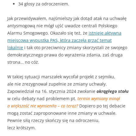
34 głosy za odroczeniem.
Jak przewidywałem, najśmielszy jak dotąd atak na uchwałę
antysmogową nie mógł ujść uwadze centrali Polskiego
Alarmu Smogowego. Okazało się też, że
istnieje aktywna
miejscowa wypustka PAS, która zaczęła grzać temat
lokalnie
i tak oto przeciwnicy zmiany skorzystali ze swojego
demokratycznego prawa do wyrażenia zdania, zaś druga
strona… no cóż.
W takiej sytuacji marszałek wycofał projekt z sejmiku,
ale nie zrezygnował zupełnie ze zmiany uchwały.
Zapowiedział na 16. stycznia 2024 zwołanie
okrągłego stołu
w celu debaty nad problemem pt.
termin wymiany minął
a większość nie wymieniła – co teraz?
Dopiero po tej debacie
mogą zostać zaproponowane inne zmiany w uchwale.
Pewnie siłą rzeczy skończy się na odroczeniu,
lecz krótszym.