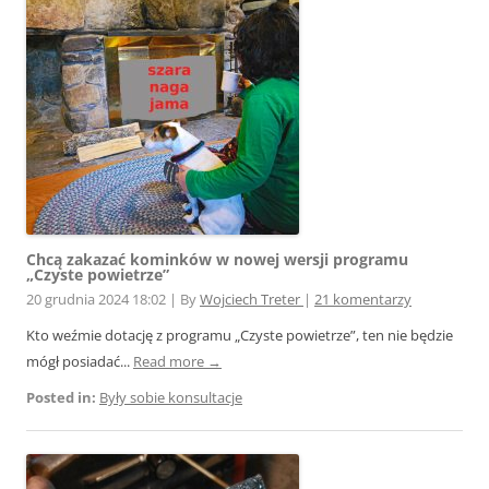
Chcą zakazać kominków w nowej wersji programu
„Czyste powietrze”
20 grudnia 2024 18:02
|
By
Wojciech Treter
|
21 komentarzy
Kto weźmie dotację z programu „Czyste powietrze”, ten nie będzie
mógł posiadać...
Read more →
Posted in:
Były sobie konsultacje