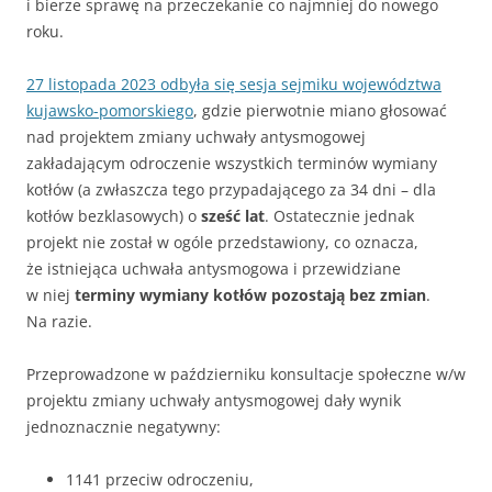
i bierze sprawę na przeczekanie co najmniej do nowego
roku.
27 listopada 2023 odbyła się sesja sejmiku województwa
kujawsko-pomorskiego
, gdzie pierwotnie miano głosować
nad projektem zmiany uchwały antysmogowej
zakładającym odroczenie wszystkich terminów wymiany
kotłów (a zwłaszcza tego przypadającego za 34 dni – dla
kotłów bezklasowych) o
sześć lat
. Ostatecznie jednak
projekt nie został w ogóle przedstawiony, co oznacza,
że istniejąca uchwała antysmogowa i przewidziane
w niej
terminy wymiany kotłów pozostają bez zmian
.
Na razie.
Przeprowadzone w październiku konsultacje społeczne w/w
projektu zmiany uchwały antysmogowej dały wynik
jednoznacznie negatywny:
1141 przeciw odroczeniu,