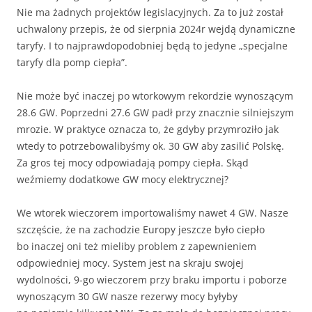
Nie ma żadnych projektów legislacyjnych. Za to już został
uchwalony przepis, że od sierpnia 2024r wejdą dynamiczne
taryfy. I to najprawdopodobniej będą to jedyne „specjalne
taryfy dla pomp ciepła”.
Nie może być inaczej po wtorkowym rekordzie wynoszącym
28.6 GW. Poprzedni 27.6 GW padł przy znacznie silniejszym
mrozie. W praktyce oznacza to, że gdyby przymroziło jak
wtedy to potrzebowalibyśmy ok. 30 GW aby zasilić Polskę.
Za gros tej mocy odpowiadają pompy ciepła. Skąd
weźmiemy dodatkowe GW mocy elektrycznej?
We wtorek wieczorem importowaliśmy nawet 4 GW. Nasze
szczęście, że na zachodzie Europy jeszcze było ciepło
bo inaczej oni też mieliby problem z zapewnieniem
odpowiedniej mocy. System jest na skraju swojej
wydolności, 9-go wieczorem przy braku importu i poborze
wynoszącym 30 GW nasze rezerwy mocy byłyby