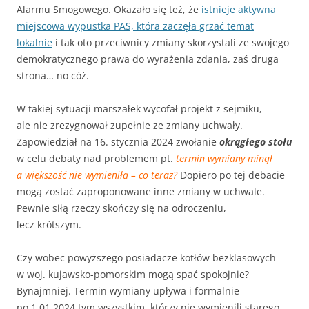
Alarmu Smogowego. Okazało się też, że
istnieje aktywna
miejscowa wypustka PAS, która zaczęła grzać temat
lokalnie
i tak oto przeciwnicy zmiany skorzystali ze swojego
demokratycznego prawa do wyrażenia zdania, zaś druga
strona… no cóż.
W takiej sytuacji marszałek wycofał projekt z sejmiku,
ale nie zrezygnował zupełnie ze zmiany uchwały.
Zapowiedział na 16. stycznia 2024 zwołanie
okrągłego stołu
w celu debaty nad problemem pt.
termin wymiany minął
a większość nie wymieniła – co teraz?
Dopiero po tej debacie
mogą zostać zaproponowane inne zmiany w uchwale.
Pewnie siłą rzeczy skończy się na odroczeniu,
lecz krótszym.
Czy wobec powyższego posiadacze kotłów bezklasowych
w woj. kujawsko-pomorskim mogą spać spokojnie?
Bynajmniej. Termin wymiany upływa i formalnie
po 1.01.2024 tym wszystkim, którzy nie wymienili starego