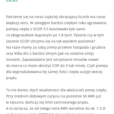
Patrzenie się na coraz szybciej obracajacy licznik ma coraz
większy sens. W ubiegłym bardzo ciepłym roku ogrzewanie
pompą ciepła z SCOP 3.5 kosztowało tyle samo
co ekogroszkiem kupionym po 1.8 tys/t. Pytanie czy w tym
sezonie SCOP utrzyma się na tak wysokim poziomie?
Na razie mamy za sobą zimny przełom listopada i grudnia
oraz kilka dni z bardzo silnym (jak na ostatnie zimy)
mrozem. Zapowiadane jest utrzymanie mrozów nawet
do marca co może obniżyć COP do 3 lub mniej. Czyli pompa
dla wyprodukowania tej samej ilości ciepła zużyje wiecej
prądu.
To nie koniec złych wiadomosci dla właścicieli pomp ciepła.
Przy średnim dobowym zużyciu na poziomie 50 kWh już
w styczniu skończy się limit zamrożonego prądu.
A to oznacza, że od lutego cena kWh wzrośnie do ok. 1.3 zł