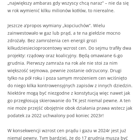
„największy ambaras gdy wszyscy chcą naraz” – nie da się
w rok wymienić kilku milionów kotłów, to nierealne.
Jeszcze a’propos wymiany „kopciuchów”. Wielu
zainwestowało w gaz lub prąd, a te na giełdzie mocno
zdrożały. Bez zamrożenia cen energii grozi
kilkudziesiecioprocentowy wzrost cen. Do sejmu trafiły dwa
projekty: rządowy oraz koalicyjny. Będą omawiane 6-go
grudnia. Pierwszy zamraża na rok ale nie stoi za nim
większość sejmowa, pewnie zostanie odrzucony. Drugi
tylko na pół roku i poza samym mrożeniem cen wciśnięto
do niego kilka kontrowensyjnych zapisów z innych dziedzin.
Niektóre mogą być niezgodne z konstytucją więc nawet jak
go przegłosują skierowanie do TK jest niemal pewne. A ten
nie może przejść obojętnie obok działania prawa wstecz jak
podatek za 2022 uchwalony pod koniec 2023r!
W konsekwencji wzrost cen prądu i gazu w 2024r jest już
niemal pewny. Tym bardziej, że do 17 grudnia musza być