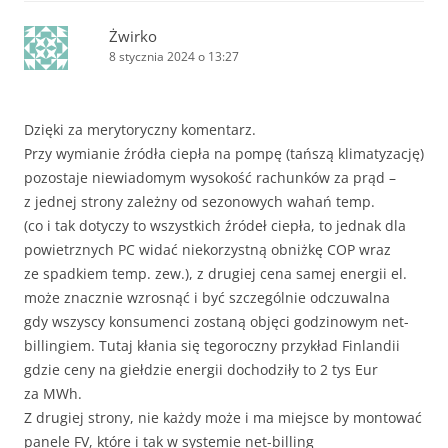
Żwirko
8 stycznia 2024 o 13:27
Dzięki za merytoryczny komentarz.
Przy wymianie źródła ciepła na pompę (tańszą klimatyzację)
pozostaje niewiadomym wysokość rachunków za prąd –
z jednej strony zależny od sezonowych wahań temp.
(co i tak dotyczy to wszystkich źródeł ciepła, to jednak dla
powietrznych PC widać niekorzystną obniżkę COP wraz
ze spadkiem temp. zew.), z drugiej cena samej energii el.
może znacznie wzrosnąć i być szczególnie odczuwalna
gdy wszyscy konsumenci zostaną objęci godzinowym net-
billingiem. Tutaj kłania się tegoroczny przykład Finlandii
gdzie ceny na giełdzie energii dochodziły to 2 tys Eur
za MWh.
Z drugiej strony, nie każdy może i ma miejsce by montować
panele FV, które i tak w systemie net-billing