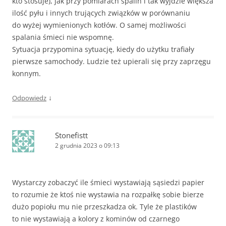
kto stosuje), jak przy pomiarach spalin i tak wyjdzie większa
ilość pyłu i innych trujących związków w porównaniu
do wyżej wymienionych kotłów. O samej możliwości
spalania śmieci nie wspomnę.
Sytuacja przypomina sytuację, kiedy do użytku trafiały
pierwsze samochody. Ludzie też upierali się przy zaprzęgu
konnym.
↓
Odpowiedz
Stonefistt
2 grudnia 2023 o 09:13
Wystarczy zobaczyć ile śmieci wystawiają sąsiedzi papier
to rozumie że ktoś nie wystawia na rozpałkę sobie bierze
dużo popiołu mu nie przeszkadza ok. Tyle że plastików
to nie wystawiają a kolory z kominów od czarnego