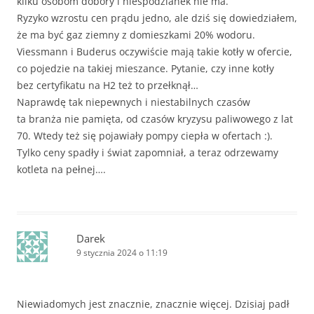
kilku osobom dobory i niespodzianek nie ma.
Ryzyko wzrostu cen prądu jedno, ale dziś się dowiedziałem,
że ma być gaz ziemny z domieszkami 20% wodoru.
Viessmann i Buderus oczywiście mają takie kotły w ofercie,
co pojedzie na takiej mieszance. Pytanie, czy inne kotły
bez certyfikatu na H2 też to przełknął…
Naprawdę tak niepewnych i niestabilnych czasów
ta branża nie pamięta, od czasów kryzysu paliwowego z lat
70. Wtedy też się pojawiały pompy ciepła w ofertach :).
Tylko ceny spadły i świat zapomniał, a teraz odrzewamy
kotleta na pełnej….
Darek
9 stycznia 2024 o 11:19
Niewiadomych jest znacznie, znacznie więcej. Dzisiaj padł