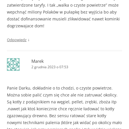
zatwierdzone taryfy. I tak „walka o czyste powietrze” może
wepchnąć miliony Polaków w pułapkę bez wyjścia bo aby
dostać dofinansowanie musieli zlikwidować nawet kominki
dogrzewajace dom!
↓
Odpowiedz
Marek
2 grudnia 2023 o 07:53
Panie Darku, dokładnie o to chodzi, o czyste powietrze.
Można sobie palić czym się chce ale nie zatruwać okolicy.
Są kotły z podajnikiem na węgiel, pellet, zrębki, zboża itp
,nawet jak ktoś koniecznie chce ręcznie ładować to kotły
zgazowujący drewno. Bez sensu ratować stare kotły
nowymi technikami palenia (które jak widać po okolicy mało