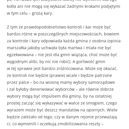
kotła ani nie mogą się wykazać żadnymi krokami podjętymi
w tym celu – grożą kary.
Z tym że prawdopodobieństwo kontroli i kar może być
bardzo różne w poszczególnych miejscowościach, bowiem
za kontrole i kary odpowiada każda gmina z osobna (opinia
marszałka jakoby uchwała była martwa i miała nie być
egzekwowana – nie jest dla gmin wiążąca, choć może być
wygodnym alibi, by nic nie robić). A gorliwość gmin
w tej sprawie jest bardzo zróżnicowana. Może się okazać,
że kontroli nie będzie (prawie) wcale i będzie patrzone
przez palce – bo na wiosnę mamy wybory samorządowe
i żal byłoby denerwować wyborców – ale równie dobrze
wybory mogą być impulsem dla gminy, by na ostatniej
prostej zacząć się wykazywać w walce ze smogiem, czego
wyrazem może być deszcz mandatów na opornych. Wiele
będzie zależało od tego, czy w danym rejonie przeważają
ci, co wymienili i oczekują zmobilizowania reszty –