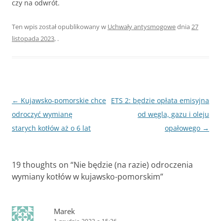
czy na odwrót.
Ten wpis został opublikowany w
Uchwały antysmogowe
dnia
27
listopada 2023
,
.
Zobacz
←
Kujawsko-pomorskie chce
ETS 2: będzie opłata emisyjna
wpisy
odroczyć wymianę
od węgla, gazu i oleju
starych kotłów aż o 6 lat
opałowego
→
19 thoughts on “
Nie będzie (na razie) odroczenia
wymiany kotłów w kujawsko-pomorskim
”
Marek