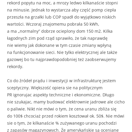
rekord popytu na moc, a mrozy ledwo kilkanaście stopni
na minusie. Jednak to wystarcza aby część pomp ciepła
przeszła na grzałki lub COP spadł do wyjątkowo niskich
wartości. Wczoraj znajomemu pobrała 50 kWh,
a ma „normalny” dobrze ocieplony dom 150 m2. Kilka
łagodnych zim pod rząd sprawiło, że tak naprawdę
nie wiemy jak dokonane w tym czasie zmiany wpłyną
na funkcjonowanie sieci. Nie tylko elektrycznej ale także
gazowej bo tu najprawdopodobniej też zaobserwujemy
rekordy.
Co do źródeł prądu i inwestycji w infrastrukturę jestem
sceptyczny. Większość opiera sie na politycznym
PR ignorujac aspekty techniczne i ekonomiczne. Długo
nie szukajac, mamy budować elektrownie jadrowe ale cicho
o paliwie. Nikt nie mówi o tym, że cena uranu zbliża się
do 100$ chcociaż przed rokiem kosztował ok. 50$. Nie mówi
sie o tym, że kilkanaście % zużywanego uranu pochodzi
z zapasów magazynowych. Że amerykańskie są oceniane