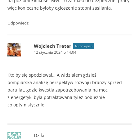
na poziomie kilkuset MW. To za mało do bezpiecznej pracy
więc konieczne byłoby ogłoszenie stopni zasilania.
↓
Odpowiedz
Wojciech Treter
Autor wpisu
12 stycznia 2024 o 14:04
Kto by się spodziewał… A widziałem gdzieś
pompiarską analizę perspektyw rozwoju branży sprzed
paru lat, gdzie kwestia zapotrzebowania na moc
z energetyki była potraktowana tyleż pobieżnie
co optymistycznie.
Dziki