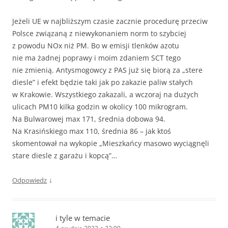
Jeżeli UE w najbliższym czasie zacznie procedurę przeciw
Polsce związaną z niewykonaniem norm to szybciej
z powodu NOx niż PM. Bo w emisji tlenków azotu
nie ma żadnej poprawy i moim zdaniem SCT tego
nie zmienią. Antysmogowcy z PAS już się biorą za „stere
diesle” i efekt będzie taki jak po zakazie paliw stałych
w Krakowie. Wszystkiego zakazali, a wczoraj na dużych
ulicach PM10 kilka godzin w okolicy 100 mikrogram.
Na Bulwarowej max 171, średnia dobowa 94.
Na Krasińskiego max 110, średnia 86 – jak ktoś
skomentował na wykopie „Mieszkańcy masowo wyciągnęli
stare diesle z garażu i kopcą”…
↓
Odpowiedz
i tyle w temacie