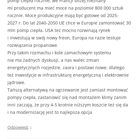
pomp ciepła rocznie, we Francji bliżej nieznany
mi producent ma mieć moce na poziomie 800 000 sztuk
rocznie. Moce produkcyjne mają być gotowe od 2025-
2027 r. Do lat 2040-2050 UE chce w Europie zamontować 30
mln pomp ciepła. USA też mocno rozwinają rynek
i inwestują w swój nowy freon, Europa na razie testuje
rozwiązania propanowe.
Przy takim rozmachu i kole zamachowym systemu
nie ma żadnych dyskusji, a nas walec zmian
energetycznych rozjedzie, zaora i postawi nowe, dlatego
też inwestycje w infrastrukturę energetyczną i elektrownie
jądrowe.
Tańszą alternatywą na ogrzewanie jest zamiast montować
pompy ciepła, zastanowić się nad montażem klimy zanim
inni zaczają, że przy 4-5 krotnie niższym koszcie też się da
i na modernizację jest to najlepsza opcja
↓
Odpowiedz