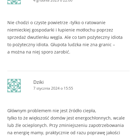
4 grudnia 2023 o 22:00
Nie chodzi o czyste powietrze -tylko o ratowanie
niemieckiej gospodarki i łupienie motłochu poprzez
sprzedaż dwutlenku węgla. Ale co tam pożyteczny idiota
to pożyteczny idiota. Głupota ludzka nie zna granic –
a można na niej sporo zarobić.
Dziki
7 stycznia 2024 o 15:55
Głównym problemem nie jest źródło ciepła,
tylko to że większość domów jest energochłonnych, wcale
lub źle ocieplonych. Przy zminiejszeniu zapotrzebowania
na energię mamy, praktycznie od razu poprawę jakości