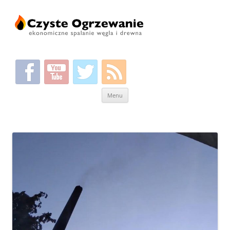
Przeskocz
Menu
do
treści