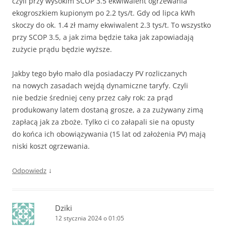
czyli przy wysokim SCOP 3.5 ekwiwalent ogrzewania
ekogroszkiem kupionym po 2.2 tys/t. Gdy od lipca kWh
skoczy do ok. 1.4 zł mamy ekwiwalent 2.3 tys/t. To wszystko
przy SCOP 3.5, a jak zima będzie taka jak zapowiadają
zużycie prądu będzie wyższe.
Jakby tego było mało dla posiadaczy PV rozliczanych
na nowych zasadach wejdą dynamiczne taryfy. Czyli
nie bedzie średniej ceny przez cały rok: za prąd
produkowany latem dostaną grosze, a za zużywany zimą
zapłacą jak za zboże. Tylko ci co załapali sie na opusty
do końca ich obowiązywania (15 lat od założenia PV) mają
niski koszt ogrzewania.
↓
Odpowiedz
Dziki
12 stycznia 2024 o 01:05