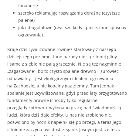
fanaberie
szeroko reklamując rozwiązania doraźne (czystsze
palenie)
jak i długofalowe (czystsze kotły i piece, inne sposoby
ogrzewania).
Kraje dziś cywilizowane również startowały z naszego
dzisiejszego poziomu. Inne narody nie są z innej gliny
i same z siebie nie palą grzecznie. Nie są też nagminnie
„zagazowane”, bo to czysto spalane drewno – surowiec
odnawialny – jest ekologicznym ideałem ogrzewania
na Zachodzie, a nie kopalny gaz ziemny. Tam jednak
spalanie jest ucywilizowane, gdyż przed laty przygotowano
fundamenty prawne (choćby tylko regularne
przeglądy kotłowni), wykonano pracę nad świadomością
ludzi, która dziś daje efekty. U nas nie zrobiono nic,
pozwolono by nocnik napełnił się po brzegi, a teraz jego
istnienie zaczyna być dostrzegane. Jasnym jest, że teraz