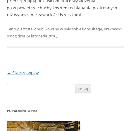
prędzej znajdą poklask obietnice wysadzenia
go w powietrze choćby kosztem ochlapania postronnych
niż wynoszenie zawartości łyżeczkami.
Ten wpis został opublikowany w
Były sobie konsultacje
,
Krakowski
smog
dnia
24 listopada 2016
,
.
Zobacz
←
Starsze wpisy
wpisy
Szukaj:
POPULARNE WPISY