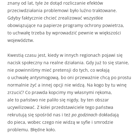
znany od lat, tyle że dotąd rozliczanie efektów
przeciwdziałania problemowi było luźno traktowane.
Gdyby faktycznie chcieć zrealizować wszystkie
obowiązujące na papierze programy ochrony powietrza,
to uchwałę trzeba by wprowadzić pewnie w większości
województw.
Kwestią czasu jest, kiedy w innych regionach pojawi się
nacisk społeczny na realne działania. Gdy już to się stanie,
nie powinniśmy mieć pretensji do tych, co wołają
o uchwałę antysmogową, bo oni przeważnie chcą po prostu
normalnie żyć a innej opcji nie widzą. Na kogo by tu winę
zrzucić? Co prawda kopcimy my własnymi rękoma,
ale to państwo nie paliło się nigdy, by ten obszar
ucywilizować. Z kolei przedstawiciele tego państwa
rekrutują się spośród nas i też
po godzinach
dokładają
do pieca, wobec czego nie widzą w syfie i smrodzie
problemu. Błędne koło.