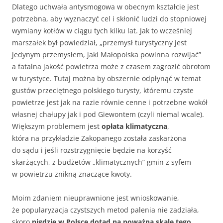
Dlatego uchwała antysmogowa w obecnym kształcie jest
potrzebna, aby wyznaczyć cel i skłonić ludzi do stopniowej
wymiany kotłów w ciągu tych kilku lat. Jak to wcześniej
marszałek był powiedział, „przemysł turystyczny jest
jedynym przemysłem, jaki Małopolska powinna rozwijać”
a fatalna jakość powietrza może z czasem zagrozić obrotom
w turystyce. Tutaj można by obszernie odpłynąć w temat
gustów przeciętnego polskiego turysty, któremu czyste
powietrze jest jak na razie równie cenne i potrzebne wokół
własnej chałupy jak i pod Giewontem (czyli niemal wcale).
Większym problemem jest
opłata klimatyczna
,
która na przykładzie Zakopanego została zaskarżona
do sądu i jeśli rozstrzygnięcie będzie na korzyść
skarżących, z budżetów „klimatycznych” gmin z syfem
w powietrzu znikną znaczące kwoty.
Moim zdaniem nieuprawnione jest wnioskowanie,
że popularyzacja czystszych metod palenia nie zadziała,
skoro
nigdzie w Polsce dotąd na poważną skalę tego