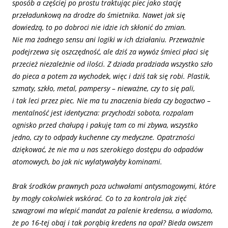
sposób a częściej po prostu traktując piec jako stację
przeładunkową na drodze do śmietnika. Nawet jak się
dowiedzą, to po dobroci nie idzie ich skłonić do zmian.
Nie ma żadnego sensu ani logiki w ich działaniu. Przeważnie
podejrzewa się oszczędność, ale dziś za wywóz śmieci płaci się
przecież niezależnie od ilości. Z dziada pradziada wszystko szło
do pieca a potem za wychodek, więc i dziś tak się robi. Plastik,
szmaty, szkło, metal, pampersy – nieważne, czy to się pali,
i tak leci przez piec. Nie ma tu znaczenia bieda czy bogactwo –
mentalność jest identyczna: przychodzi sobota, rozpalam
ognisko przed chałupą i pakuję tam co mi zbywa, wszystko
jedno, czy to odpady kuchenne czy medyczne. Opatrzności
dziękować, że nie ma u nas szerokiego dostępu do odpadów
atomowych, bo jak nic wylatywałyby kominami.
Brak
środków prawnych poza uchwałami antysmogowymi, które
by mogły cokolwiek wskórać. Co to za kontrola jak zięć
szwagrowi ma wlepić mandat za palenie kredensu, a wiadomo,
że po 16-tej obaj i tak porąbią kredens na opał? Bieda owszem