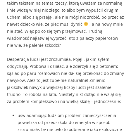
takim tekstem na temat rzeczy, którą uważam za normalną
i nie widzę w niej nic złego, to albo bym wypuścił drugim
uchem, albo się przejął, ale nie mógł nic zrobić, bo przecież
nawet dziecko wie, że piec musi dymić
, a na nowy mnie
nie stać. Więc po co się tym przejmować. Trudną
wiadomość najłatwiej wyprzeć. Kto z palaczy papierosów
nie wie, że palenie szkodzi?
Desperacja ludzi jest zrozumiała. Pojęli, jakim syfem
oddychają. Próbowali działać, ale zderzyli się z betonem;
sąsiad po paru rozmowach nie dał się przekonać do zmiany
nawyków. Ależ to jest zupełnie naturalne! Zmienić
jakikolwiek nawyk u większej liczby ludzi jest szalenie
trudno. To robota na lata. Niestety nikt dotąd nie wziął się
za problem kompleksowo i na wielką skalę – jednocześnie:
uświadamiając ludziom problem zanieczyszczenia
powietrza od przedszkola do emeryta w sposób
zrozumiały, by nie było to odbierane jako ekologiczne