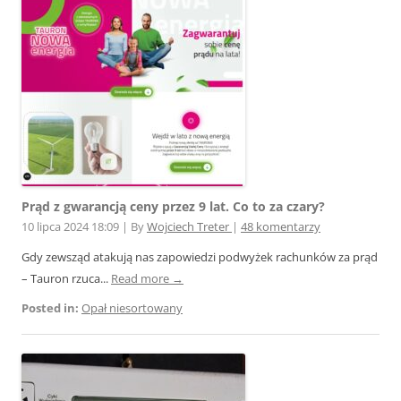
Prąd z gwarancją ceny przez 9 lat. Co to za czary?
10 lipca 2024 18:09
|
By
Wojciech Treter
|
48 komentarzy
Gdy zewsząd atakują nas zapowiedzi podwyżek rachunków za prąd
– Tauron rzuca...
Read more →
Posted in:
Opał niesortowany