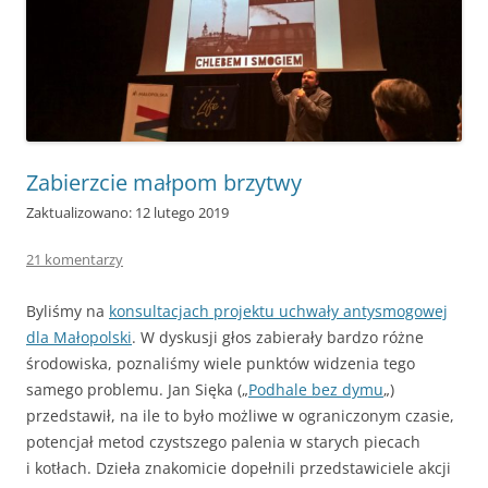
Zabierzcie małpom brzytwy
Zaktualizowano: 12 lutego 2019
21 komentarzy
Byliśmy na
konsultacjach projektu uchwały antysmogowej
dla Małopolski
. W dyskusji głos zabierały bardzo różne
środowiska, poznaliśmy wiele punktów widzenia tego
samego problemu. Jan Sięka („
Podhale bez dymu
„)
przedstawił, na ile to było możliwe w ograniczonym czasie,
potencjał metod czystszego palenia w starych piecach
i kotłach. Dzieła znakomicie dopełnili przedstawiciele akcji