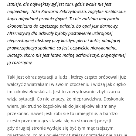
istnieje, ale największy syf jest tam, gdzie wcale nie jest
najbiedniej. Taka Kalwaria Zebrzydowska, zagłębie meblarskie,
kopci odpadami produkcyjnymi. Tu nie zadziała motywacja
ekonomiczna do czystszego palenia, bo opał jest darmowy.
Alternatywą dla uchwały byłoby postawienie uzbrojonej
nieprzekupnej obstawy przy każdym piecu i kotle, pilnującej
praworządnego spalania, co jest oczywiście niewykonalne.
Dlatego, skoro nie jest łatwo małpę uczłowieczyć, przynajmniej
ją rozbrójmy.
Taki jest obraz sytuacji u ludzi, którzy często próbowali już
walczyć z wiatrakami w swoim otoczeniu i widzą jak ciężko
im cokolwiek wskórać. Jest to zdecydowanie zbyt czarna
wizja sytuacji. Co nie znaczy, że nieprawdziwa. Doskonale
wiem, jak trudno kogokolwiek do jakiejkolwiek zmiany
przekonać, nawet jeśli robi się to umiejętnie, a bardzo
często przekonujący stawia się na straconej pozycji
gdy drugiej stronie wydaje się być tym mądrzejszym,
miastowym, co mu odwieczny tutejszy porządek nie pasuje.