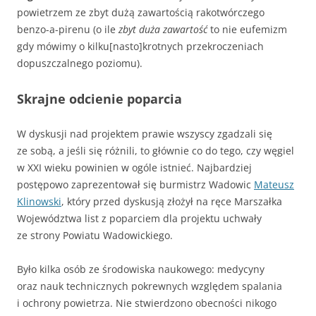
powietrzem ze zbyt dużą zawartością rakotwórczego
benzo-a-pirenu (o ile
zbyt duża zawartość
to nie eufemizm
gdy mówimy o kilku[nasto]krotnych przekroczeniach
dopuszczalnego poziomu).
Skrajne odcienie poparcia
W dyskusji nad projektem prawie wszyscy zgadzali się
ze sobą, a jeśli się różnili, to głównie co do tego, czy węgiel
w XXI wieku powinien w ogóle istnieć. Najbardziej
postępowo zaprezentował się burmistrz Wadowic
Mateusz
Klinowski
, który przed dyskusją złożył na ręce Marszałka
Województwa list z poparciem dla projektu uchwały
ze strony Powiatu Wadowickiego.
Było kilka osób ze środowiska naukowego: medycyny
oraz nauk technicznych pokrewnych względem spalania
i ochrony powietrza. Nie stwierdzono obecności nikogo