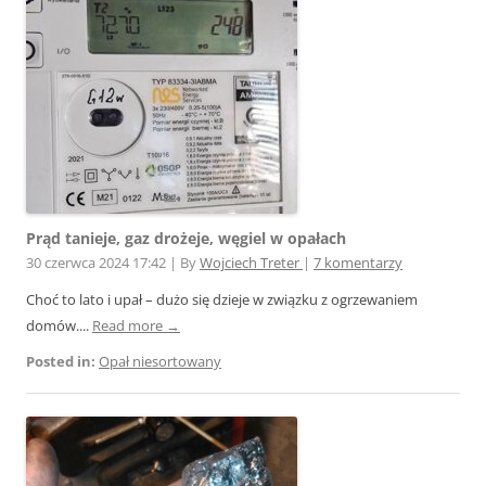
Prąd tanieje, gaz drożeje, węgiel w opałach
30 czerwca 2024 17:42
|
By
Wojciech Treter
|
7 komentarzy
Choć to lato i upał – dużo się dzieje w związku z ogrzewaniem
domów....
Read more →
Posted in:
Opał niesortowany