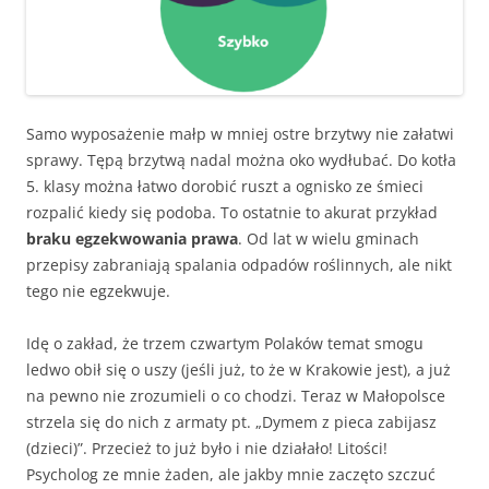
Samo wyposażenie małp w mniej ostre brzytwy nie załatwi
sprawy. Tępą brzytwą nadal można oko wydłubać. Do kotła
5. klasy można łatwo dorobić ruszt a ognisko ze śmieci
rozpalić kiedy się podoba. To ostatnie to akurat przykład
braku egzekwowania prawa
. Od lat w wielu gminach
przepisy zabraniają spalania odpadów roślinnych, ale nikt
tego nie egzekwuje.
Idę o zakład, że trzem czwartym Polaków temat smogu
ledwo obił się o uszy (jeśli już, to że w Krakowie jest), a już
na pewno nie zrozumieli o co chodzi. Teraz w Małopolsce
strzela się do nich z armaty pt. „Dymem z pieca zabijasz
(dzieci)”. Przecież to już było i nie działało! Litości!
Psycholog ze mnie żaden, ale jakby mnie zaczęto szczuć