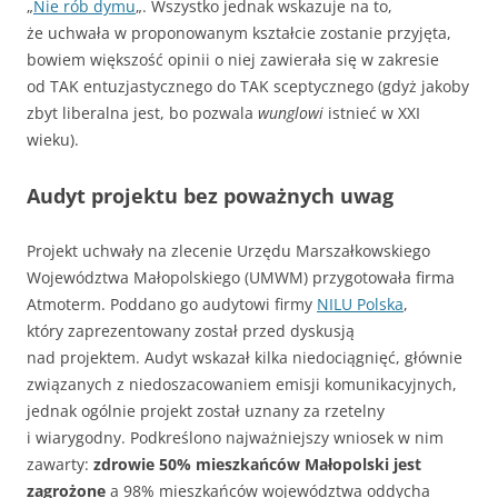
„
Nie rób dymu
„. Wszystko jednak wskazuje na to,
że uchwała w proponowanym kształcie zostanie przyjęta,
bowiem większość opinii o niej zawierała się w zakresie
od TAK entuzjastycznego do TAK sceptycznego (gdyż jakoby
zbyt liberalna jest, bo pozwala
wunglowi
istnieć w XXI
wieku).
Audyt projektu bez poważnych uwag
Projekt uchwały na zlecenie Urzędu Marszałkowskiego
Województwa Małopolskiego (UMWM) przygotowała firma
Atmoterm. Poddano go audytowi firmy
NILU Polska
,
który zaprezentowany został przed dyskusją
nad projektem. Audyt wskazał kilka niedociągnięć, głównie
związanych z niedoszacowaniem emisji komunikacyjnych,
jednak ogólnie projekt został uznany za rzetelny
i wiarygodny. Podkreślono najważniejszy wniosek w nim
zawarty:
zdrowie 50% mieszkańców Małopolski jest
zagrożone
a 98% mieszkańców województwa oddycha