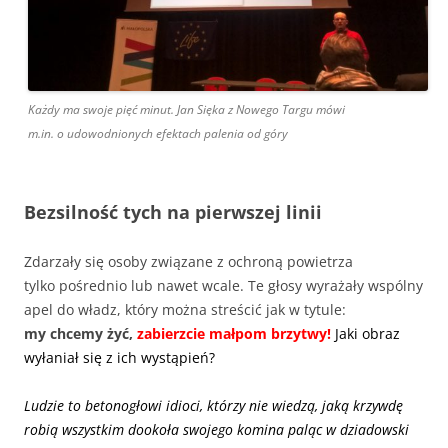
Każdy ma swoje pięć minut. Jan Sięka z Nowego Targu mówi
m.in. o udowodnionych efektach palenia od góry
Bezsilność tych na pierwszej linii
Zdarzały się osoby związane z ochroną powietrza
tylko pośrednio lub nawet wcale. Te głosy wyrażały wspólny
apel do władz, który można streścić jak w tytule:
my chcemy żyć,
zabierzcie małpom brzytwy!
Jaki obraz
wyłaniał się z ich wystąpień?
Ludzie to betonogłowi idioci, którzy nie wiedzą, jaką krzywdę
robią wszystkim dookoła swojego komina paląc w dziadowski