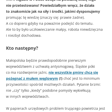
nie przetestowano! Powiedziałbym wręcz, że działa
to znakomicie jak na siły i środki, jakimi dysponujemy
promując tę wiedzę (znaczy się: prawie żadne).
A co dopiero gdyby na poważnie podejść do tematu.
Ale to by było uczłowieczanie małpy, robota niewdzięczna
i niezbyt dochodowa.
Kto następny?
Małopolska będzie prawdopodobnie pierwszym
województwem z uchwałą antysmogową. Śląskie póki
co ma rozdwojenie jaźni,
nie wszystkie gminy chcą się
pożegnać z mułem węglowym
(!)
choć jest to minimum
przyzwoitości spośród możliwych działań. Pytanie brzmi:
nie „czy” tylko „kiedy” podobne pomysły wykiełkują
w innych województwach.
W papierach urzędowych problem trującego powietrza jest