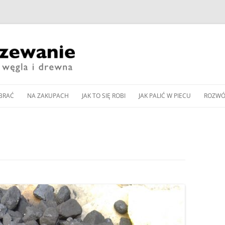
Przeskocz
do
BRAĆ
NA ZAKUPACH
JAK TO SIĘ ROBI
JAK PALIĆ W PIECU
ROZWÓ
treści
CZESNE KOTŁY ZASYPOWE
KUP PAN WĘGIEL: TANI
DOBÓR MOCY KOTŁA
JAK WYREGULOWAĆ KOCIOŁ
PIEC 
CZY DOBRY?
WĘGLOWEGO
WĘGLOWY BEZ PODAJNIKA
Y PODAJNIKOWE NA WĘGIEL
SPALA
WNOŚCI DLA
ZAKUP KOTŁA NA DREWNO /
DOBÓR MOCY POMPY CIEPŁA
JAK WYREGULOWAĆ KOCIOŁ
OD K
Y AUTOMATYCZNE
WĘGIEL W 2024 ROKU
DO OGRZEWANIA
PODAJNIKOWY NA WĘGIEL
LLET
ZGAZ
 PELLET
EKOGROSZEK
PRZEGLĄD NOWOCZESNYCH
BUFOR CIEPŁA – CENTRALA
IENNIKI PODCZERWIENI
GLOWYCH
KOTŁÓW ZASYPOWYCH
ENERGETYCZNA DOMU
JAK PALIĆ W PIECU KAFLOWYM
RZEWANIU MIESZKAŃ
NA WĘGIEL I DREWNO
PIECU –
CZYSZCZENIE KOMINA
JAK PALIĆ W KOMINKU
A CIEPŁA POWIETRZNA