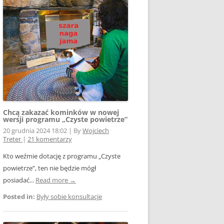
E WSPÓŁPRACY
 Z SIECIĄ
Ą
W FOTOWOLTAICE –
NIA
KTÓRYM TKWI
 ROZLICZENIA
 – JAK ŻYĆ?
Chcą zakazać kominków w nowej
wersji programu „Czyste powietrze”
20 grudnia 2024 18:02
|
By
Wojciech
Treter
|
21 komentarzy
Kto weźmie dotację z programu „Czyste
powietrze”, ten nie będzie mógł
AK
posiadać...
Read more →
Posted in:
Były sobie konsultacje
OWA