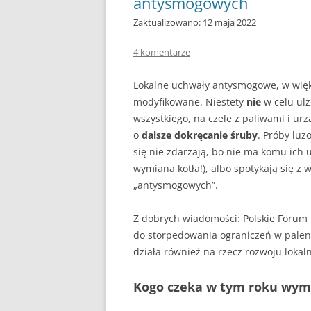
antysmogowych
DLACZEGO PIEC KOPCI
Zaktualizowano: 12 maja 2022
ZRĘBKA DRZEWNA
4 komentarze
GDY BIEDA NIE POZWAL
OGRZAĆ
Lokalne uchwały antysmogowe, w więks
modyfikowane. Niestety
nie
w celu ul
wszystkiego, na czele z paliwami i u
o
dalsze dokręcanie śruby
. Próby lu
się nie zdarzają, bo nie ma komu ich 
wymiana kotła!), albo spotykają się z
„antysmogowych”.
Z dobrych wiadomości: Polskie Forum 
do storpedowania ograniczeń w pale
działa również na rzecz rozwoju lokal
Kogo czeka w tym roku wym