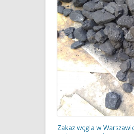
KIEDY, ZA CO, ILE TO 
CZY 
ZAKAZ PALENIA W PIEC
KOMIN
GDZIE JEST, GDZIE BĘDZ
REZE
ŻYĆ?
NOWO
JAK PALIĆ DREWNEM
POMP
JAK PALIĆ KOKSEM
GAZO
DYM I SADZA A JAKOŚĆ
FOTO
DOM
PODSTAWOWE PARAM
WĘGLA KAMIENNEGO
CAŁA POLSKA CZYTA
ZE ZROZUMIENIEM RA
ZA GAZ
BRYKIET SŁOMIANY
Zakaz węgla w Warszawie