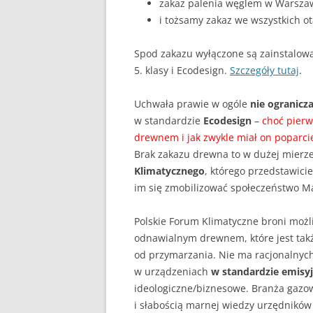
zakaz palenia węglem w Warszawi
i tożsamy zakaz we wszystkich o
Spod zakazu wyłączone są zainstalowa
5. klasy i Ecodesign.
Szczegóły tutaj
.
Uchwała prawie w ogóle
nie ogranic
w standardzie
Ecodesign
–
choć pierw
drewnem i jak zwykle miał on poparci
Brak zakazu drewna to w dużej mierze
Klimatycznego
, którego przedstawicie
im się zmobilizować społeczeństwo M
Polskie Forum Klimatyczne broni moż
odnawialnym drewnem, które jest tak
od przymarzania. Nie ma racjonalny
w urządzeniach
w standardzie emisy
ideologiczne/biznesowe. Branża gazowa
i słabością marnej wiedzy urzędników o