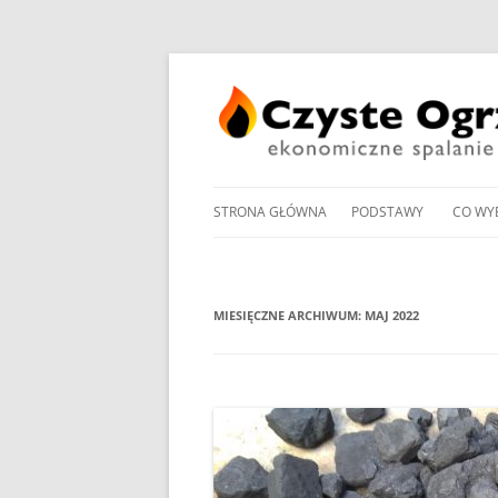
STRONA GŁÓWNA
PODSTAWY
CO WY
PRZEGLĄD UCHWAŁ
NOWO
ANTYSMOGOWYCH
KOTŁ
MIESIĘCZNE ARCHIWUM:
MAJ 2022
NORMY EMISJI I SPRA
KOTŁ
DOMOWYCH KOTŁÓW
NA PE
NA DREWNO / WĘGIEL /
PROM
RODZAJE KOTŁÓW WĘ
W OG
MANDAT ZA PALENIE W 
POMP