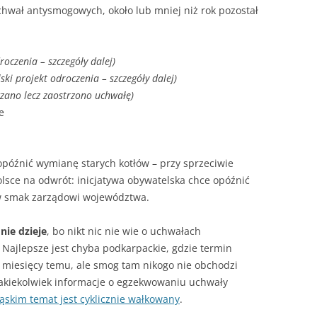
ał antysmogowych, około lub mniej niż rok pozostał
roczenia – szczegóły dalej)
lski projekt odroczenia – szczegóły dalej)
czano lecz zaostrzono uchwałę)
e
późnić wymianę starych kotłów – przy sprzeciwie
sce na odwrót: inicjatywa obywatelska chce opóźnić
 w smak zarządowi województwa.
 nie dzieje
, bo nikt nic nie wie o uchwałach
Najlepsze jest chyba podkarpackie, gdzie termin
miesięcy temu, ale smog tam nikogo nie obchodzi
jakiekolwiek informacje o egzekwowaniu uchwały
ląskim temat jest cyklicznie wałkowany
.