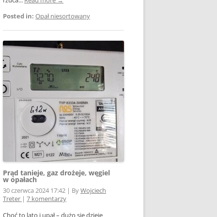
Posted in:
Opał niesortowany
Prąd tanieje, gaz drożeje, węgiel
w opałach
30 czerwca 2024 17:42
|
By
Wojciech
Treter
|
7 komentarzy
Choć to lato i upał – dużo się dzieje