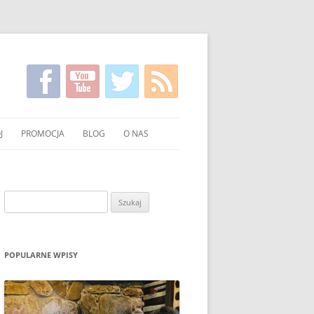
J
PROMOCJA
BLOG
O NAS
KIRGISKI
FILMY NA TEMAT CZYSTSZEGO
KONTAKT
PALENIA WĘGLEM I DREWNEM
NIE WĘGLA I DREWNA
Szukaj:
UCHNI
POKAZY EKONOMICZNEGO
PALENIA W PIECU
OWANIE WĘGLA I DREWNA
ULOTKI I PLAKATY
POPULARNE WPISY
O PALENIU BEZ DYMU W MEDIACH