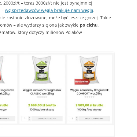
 2000zł/t – teraz 3000zł/t nie jest bynajmniej
e –
wg sprzedawców węgla brakuje nam węgla
,
nie zostanie zluzowane, może być jeszcze gorzej. Takie
 domów – ale wydarzy się ona jak zwykle
po cichu
.
ematów, który dotyczy milionów Polaków –