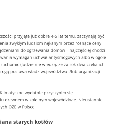
– JAK HISZPAŃSKA INKWIZYCJA
JAK PALIĆ W KOTLE DOLNEGO
SPALANIA
A SIĘ
zości przyjęte już dobre 4-5 lat temu, zaczynają być
żenia zwykłym ludziom nękanym przez rosnące ceny
rządzeniami do ogrzewania domów – najczęściej chodzi
zowania wymagań uchwał antysmogowych albo w ogóle
uruchomić (ludzie nie wiedzą, że za rok-dwa czeka ich
 wrogą postawą władz województwa i/lub organizacji
Klimatyczne wydatnie przyczyniło się
niu drewnem w kolejnym województwie. Nieustannie
nych OZE w Polsce.
iana starych kotłów