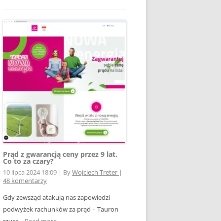
Prąd z gwarancją ceny przez 9 lat.
Co to za czary?
10 lipca 2024 18:09
|
By
Wojciech Treter
|
48 komentarzy
Gdy zewsząd atakują nas zapowiedzi
podwyżek rachunków za prąd – Tauron
rzuca...
Read more →