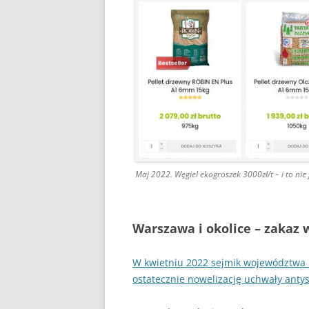
Maj 2022. Węgiel ekogroszek 3000zł/t – i to nie
Warszawa i okolice – zakaz 
W kwietniu 2022 sejmik województwa m
ostatecznie nowelizację uchwały ant