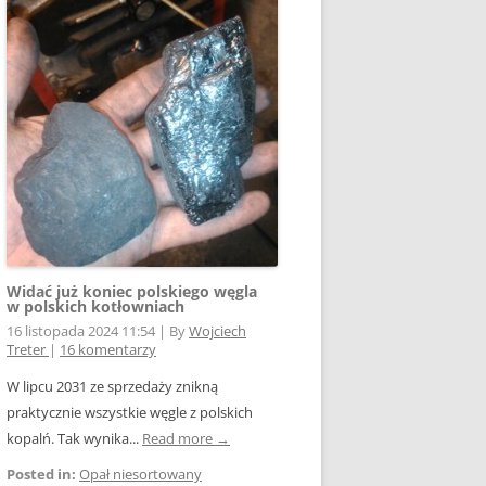
Widać już koniec polskiego węgla
w polskich kotłowniach
16 listopada 2024 11:54
|
By
Wojciech
Treter
|
16 komentarzy
W lipcu 2031 ze sprzedaży znikną
praktycznie wszystkie węgle z polskich
kopalń. Tak wynika...
Read more →
Posted in:
Opał niesortowany