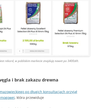
 jest rekord, w pobliskim markecie znajduję nawet po 3400zł/t.
węgla i brak zakazu drewna
azowieckiego po długich konsultacjach przyjął
ysmogowej
, która przewiduje