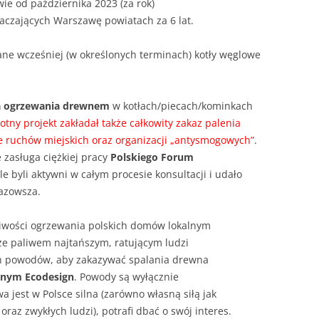
e od października 2023 (za rok)
taczających Warszawę powiatach za 6 lat.
ne wcześniej (w określonych terminach) kotły węglowe
za ogrzewania drewnem
w kotłach/piecach/kominkach
otny projekt zakładał także całkowity zakaz palenia
e ruchów miejskich oraz organizacji „antysmogowych”
.
 zasługa ciężkiej pracy
Polskiego Forum
le byli aktywni w całym procesie konsultacji i udało
azowsza.
liwości ogrzewania polskich domów lokalnym
że paliwem najtańszym, ratującym ludzi
ch powodów, aby zakazywać spalania drewna
jnym Ecodesign
. Powody są wyłącznie
 jest w Polsce silna (zarówno własną siłą jak
raz zwykłych ludzi), potrafi dbać o swój interes.