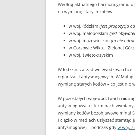
Według aktualnego harmonogramu uchw
na wymianę starych kotłów:
w woj. łódzkim
(jest propozycja od
w woj. małopolskim
(jest obywate
w woj. mazowieckim
(tu nie odra
w Gorzowie Wlkp. i Zielonej Górz
w woj. świętokrzyskim
W łódzkim zarząd województwa chce o
organizacji antysmogowych. W Małopol
wymianę starych kotłów – co jest nie
W pozostałych województwach
nic się
antysmogowych i terminach wymiany. 
wymiany kotłów bezobjawowo minął 5 
i ciężko w mediach usłyszeć stamtąd 
antysmogowej – podczas gdy
w woj. ś