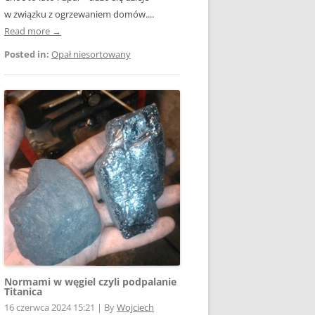
w związku z ogrzewaniem domów....
Read more →
Posted in:
Opał niesortowany
Normami w węgiel czyli podpalanie
Titanica
16 czerwca 2024 15:21
|
By
Wojciech