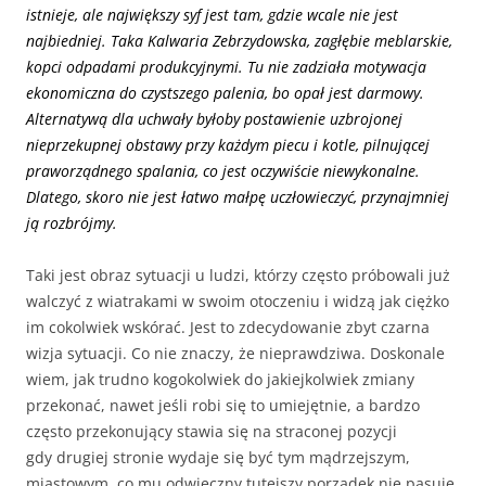
istnieje, ale największy syf jest tam, gdzie wcale nie jest
najbiedniej. Taka Kalwaria Zebrzydowska, zagłębie meblarskie,
kopci odpadami produkcyjnymi. Tu nie zadziała motywacja
ekonomiczna do czystszego palenia, bo opał jest darmowy.
Alternatywą dla uchwały byłoby postawienie uzbrojonej
nieprzekupnej obstawy przy każdym piecu i kotle, pilnującej
praworządnego spalania, co jest oczywiście niewykonalne.
Dlatego, skoro nie jest łatwo małpę uczłowieczyć, przynajmniej
ją rozbrójmy.
Taki jest obraz sytuacji u ludzi, którzy często próbowali już
walczyć z wiatrakami w swoim otoczeniu i widzą jak ciężko
im cokolwiek wskórać. Jest to zdecydowanie zbyt czarna
wizja sytuacji. Co nie znaczy, że nieprawdziwa. Doskonale
wiem, jak trudno kogokolwiek do jakiejkolwiek zmiany
przekonać, nawet jeśli robi się to umiejętnie, a bardzo
często przekonujący stawia się na straconej pozycji
gdy drugiej stronie wydaje się być tym mądrzejszym,
miastowym, co mu odwieczny tutejszy porządek nie pasuje.