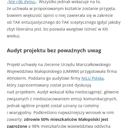
„
Nie rób dymu
„. Wszystko jednak wskazuje na to,
że uchwała w proponowanym kształcie zostanie przyjęta,
bowiem większość opinii o niej zawierała się w zakresie
od TAK entuzjastycznego do TAK sceptycznego (gdyż jakoby
zbyt liberalna jest, bo pozwala
wunglowi
istnieć w XXI
wieku).
Audyt projektu bez poważnych uwag
Projekt uchwały na zlecenie Urzędu Marszałkowskiego
Województwa Małopolskiego (UMWM) przygotowała firma
Atmoterm. Poddano go audytowi firmy
NILU Polska
,
który zaprezentowany został przed dyskusją
nad projektem. Audyt wskazał kilka niedociągnięć, głównie
związanych z niedoszacowaniem emisji komunikacyjnych,
jednak ogólnie projekt został uznany za rzetelny
i wiarygodny. Podkreślono najważniejszy wniosek w nim
zawarty:
zdrowie 50% mieszkańców Małopolski jest
zagrożone
a 98% mieszkańców województwa oddycha