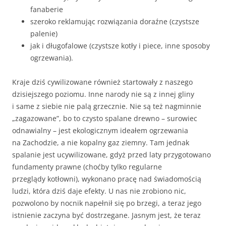
fanaberie
szeroko reklamując rozwiązania doraźne (czystsze
palenie)
jak i długofalowe (czystsze kotły i piece, inne sposoby
ogrzewania).
Kraje dziś cywilizowane również startowały z naszego
dzisiejszego poziomu. Inne narody nie są z innej gliny
i same z siebie nie palą grzecznie. Nie są też nagminnie
„zagazowane”, bo to czysto spalane drewno – surowiec
odnawialny – jest ekologicznym ideałem ogrzewania
na Zachodzie, a nie kopalny gaz ziemny. Tam jednak
spalanie jest ucywilizowane, gdyż przed laty przygotowano
fundamenty prawne (choćby tylko regularne
przeglądy kotłowni), wykonano pracę nad świadomością
ludzi, która dziś daje efekty. U nas nie zrobiono nic,
pozwolono by nocnik napełnił się po brzegi, a teraz jego
istnienie zaczyna być dostrzegane. Jasnym jest, że teraz