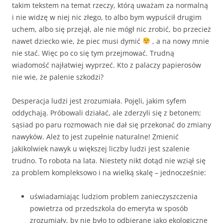
takim tekstem na temat rzeczy, którą uważam za normalną
i nie widzę w niej nic złego, to albo bym wypuścił drugim
uchem, albo się przejął, ale nie mógł nic zrobić, bo przecież
nawet dziecko wie, że piec musi dymić
, a na nowy mnie
nie stać. Więc po co się tym przejmować. Trudną
wiadomość najłatwiej wyprzeć. Kto z palaczy papierosów
nie wie, że palenie szkodzi?
Desperacja ludzi jest zrozumiała. Pojęli, jakim syfem
oddychają. Próbowali działać, ale zderzyli się z betonem;
sąsiad po paru rozmowach nie dał się przekonać do zmiany
nawyków. Ależ to jest zupełnie naturalne! Zmienić
jakikolwiek nawyk u większej liczby ludzi jest szalenie
trudno. To robota na lata. Niestety nikt dotąd nie wziął się
za problem kompleksowo i na wielką skalę – jednocześnie:
uświadamiając ludziom problem zanieczyszczenia
powietrza od przedszkola do emeryta w sposób
zrozumiały, by nie było to odbierane jako ekologiczne