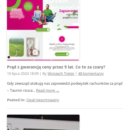
Prąd z gwarancją ceny przez 9 lat. Co to za czary?
10 lipca 2024 18:09
|
By
Wojciech Treter
|
48 komentarzy
Gdy zewsząd atakują nas zapowiedzi podwyżek rachunków za prąd
– Tauron rzuca...
Read more →
Posted in:
Opał niesortowany