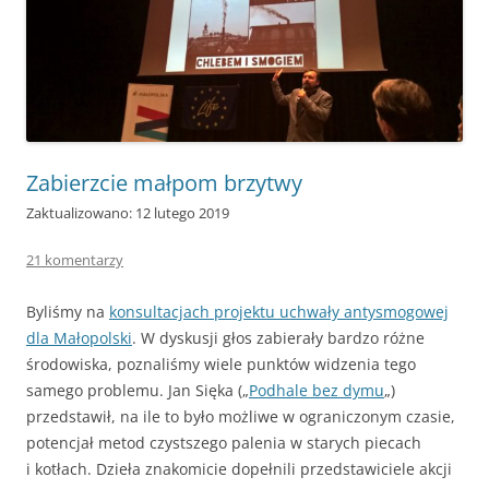
Zabierzcie małpom brzytwy
Zaktualizowano: 12 lutego 2019
21 komentarzy
Byliśmy na
konsultacjach projektu uchwały antysmogowej
dla Małopolski
. W dyskusji głos zabierały bardzo różne
środowiska, poznaliśmy wiele punktów widzenia tego
samego problemu. Jan Sięka („
Podhale bez dymu
„)
przedstawił, na ile to było możliwe w ograniczonym czasie,
potencjał metod czystszego palenia w starych piecach
i kotłach. Dzieła znakomicie dopełnili przedstawiciele akcji