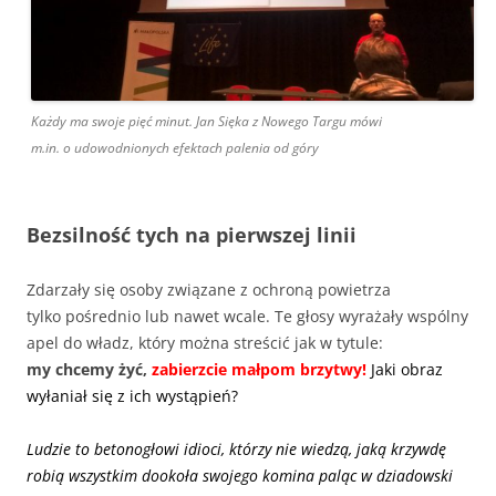
Każdy ma swoje pięć minut. Jan Sięka z Nowego Targu mówi
m.in. o udowodnionych efektach palenia od góry
Bezsilność tych na pierwszej linii
Zdarzały się osoby związane z ochroną powietrza
tylko pośrednio lub nawet wcale. Te głosy wyrażały wspólny
apel do władz, który można streścić jak w tytule:
my chcemy żyć,
zabierzcie małpom brzytwy!
Jaki obraz
wyłaniał się z ich wystąpień?
Ludzie to betonogłowi idioci, którzy nie wiedzą, jaką krzywdę
robią wszystkim dookoła swojego komina paląc w dziadowski