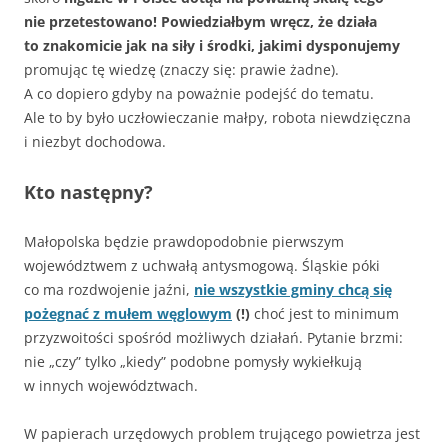
nie przetestowano! Powiedziałbym wręcz, że działa
to znakomicie jak na siły i środki, jakimi dysponujemy
promując tę wiedzę (znaczy się: prawie żadne).
A co dopiero gdyby na poważnie podejść do tematu.
Ale to by było uczłowieczanie małpy, robota niewdzięczna
i niezbyt dochodowa.
Kto następny?
Małopolska będzie prawdopodobnie pierwszym
województwem z uchwałą antysmogową. Śląskie póki
co ma rozdwojenie jaźni,
nie wszystkie gminy chcą się
pożegnać z mułem węglowym
(!)
choć jest to minimum
przyzwoitości spośród możliwych działań. Pytanie brzmi:
nie „czy” tylko „kiedy” podobne pomysły wykiełkują
w innych województwach.
W papierach urzędowych problem trującego powietrza jest