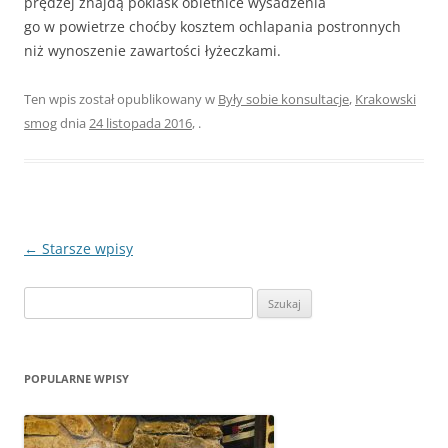
prędzej znajdą poklask obietnice wysadzenia
go w powietrze choćby kosztem ochlapania postronnych
niż wynoszenie zawartości łyżeczkami.
Ten wpis został opublikowany w
Były sobie konsultacje
,
Krakowski
smog
dnia
24 listopada 2016
,
.
Zobacz
←
Starsze wpisy
wpisy
Szukaj:
POPULARNE WPISY