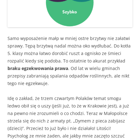
Samo wyposażenie małp w mniej ostre brzytwy nie załatwi
sprawy. Tępą brzytwą nadal można oko wydłubać. Do kotła
5. klasy można łatwo dorobić ruszt a ognisko ze śmieci
rozpalić kiedy się podoba. To ostatnie to akurat przykład
braku egzekwowania prawa
. Od lat w wielu gminach
przepisy zabraniają spalania odpadów roślinnych, ale nikt
tego nie egzekwuje.
Idę o zakład, że trzem czwartym Polaków temat smogu
ledwo obił się o uszy (jeśli już, to że w Krakowie jest), a już
na pewno nie zrozumieli o co chodzi. Teraz w Małopolsce
strzela się do nich z armaty pt. „Dymem z pieca zabijasz
(dzieci)”. Przecież to już było i nie działało! Litości!
Psycholog ze mnie żaden, ale jakby mnie zaczęto szczuć