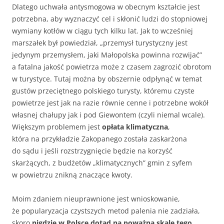
Dlatego uchwała antysmogowa w obecnym kształcie jest
potrzebna, aby wyznaczyć cel i skłonić ludzi do stopniowej
wymiany kotłów w ciągu tych kilku lat. Jak to wcześniej
marszałek był powiedział, „przemysł turystyczny jest
jedynym przemysłem, jaki Małopolska powinna rozwijać”
a fatalna jakość powietrza może z czasem zagrozić obrotom
w turystyce. Tutaj można by obszernie odpłynąć w temat
gustów przeciętnego polskiego turysty, któremu czyste
powietrze jest jak na razie równie cenne i potrzebne wokół
własnej chałupy jak i pod Giewontem (czyli niemal wcale).
Większym problemem jest
opłata klimatyczna
,
która na przykładzie Zakopanego została zaskarżona
do sądu i jeśli rozstrzygnięcie będzie na korzyść
skarżących, z budżetów „klimatycznych” gmin z syfem
w powietrzu znikną znaczące kwoty.
Moim zdaniem nieuprawnione jest wnioskowanie,
że popularyzacja czystszych metod palenia nie zadziała,
skoro
nigdzie w Polsce dotąd na poważną skalę tego