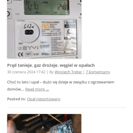
Prąd tanieje, gaz drożeje, węgiel w opałach
30 czerwca 2024 17:42
|
By
Wojciech Treter
|
7 komentarzy
Choć to lato i upał – dużo się dzieje w związku z ogrzewaniem
domów....
Read more →
Posted in:
Opał niesortowany