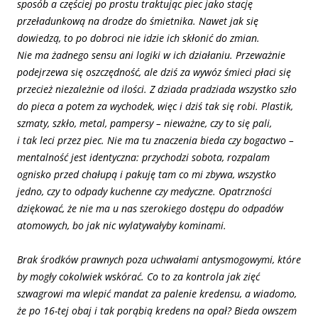
sposób a częściej po prostu traktując piec jako stację
przeładunkową na drodze do śmietnika. Nawet jak się
dowiedzą, to po dobroci nie idzie ich skłonić do zmian.
Nie ma żadnego sensu ani logiki w ich działaniu. Przeważnie
podejrzewa się oszczędność, ale dziś za wywóz śmieci płaci się
przecież niezależnie od ilości. Z dziada pradziada wszystko szło
do pieca a potem za wychodek, więc i dziś tak się robi. Plastik,
szmaty, szkło, metal, pampersy – nieważne, czy to się pali,
i tak leci przez piec. Nie ma tu znaczenia bieda czy bogactwo –
mentalność jest identyczna: przychodzi sobota, rozpalam
ognisko przed chałupą i pakuję tam co mi zbywa, wszystko
jedno, czy to odpady kuchenne czy medyczne. Opatrzności
dziękować, że nie ma u nas szerokiego dostępu do odpadów
atomowych, bo jak nic wylatywałyby kominami.
Brak
środków prawnych poza uchwałami antysmogowymi, które
by mogły cokolwiek wskórać. Co to za kontrola jak zięć
szwagrowi ma wlepić mandat za palenie kredensu, a wiadomo,
że po 16-tej obaj i tak porąbią kredens na opał? Bieda owszem