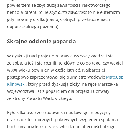
powietrzem ze zbyt dużą zawartością rakotwórczego
benzo-a-pirenu (o ile
zbyt duża zawartość
to nie eufemizm
gdy mówimy o kilku[nasto]krotnych przekroczeniach
dopuszczalnego poziomu).
Skrajne odcienie poparcia
W dyskusji nad projektem prawie wszyscy zgadzali się
ze sobą, a jeśli się różnili, to głównie co do tego, czy węgiel
w XXI wieku powinien w ogóle istnieć. Najbardziej
postępowo zaprezentował się burmistrz Wadowic
Mateusz
Klinowski
, który przed dyskusją złożył na ręce Marszałka
Województwa list z poparciem dla projektu uchwały
ze strony Powiatu Wadowickiego.
Było kilka osób ze środowiska naukowego: medycyny
oraz nauk technicznych pokrewnych względem spalania
i ochrony powietrza. Nie stwierdzono obecności nikogo