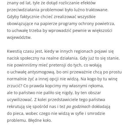
znany od lat, tyle że dotąd rozliczanie efektów
przeciwdziałania problemowi było luźno traktowane.
Gdyby faktycznie chcieć zrealizować wszystkie
obowiązujące na papierze programy ochrony powietrza,
to uchwałę trzeba by wprowadzić pewnie w większości
województw.
Kwestią czasu jest, kiedy w innych regionach pojawi się
nacisk społeczny na realne działania. Gdy już to się stanie,
nie powinniśmy mieć pretensji do tych, co wołają
o uchwałę antysmogową, bo oni przeważnie chcą po prostu
normalnie żyć a innej opcji nie widzą. Na kogo by tu winę
zrzucić? Co prawda kopcimy my własnymi rękoma,
ale to państwo nie paliło się nigdy, by ten obszar
ucywilizować. Z kolei przedstawiciele tego państwa
rekrutują się spośród nas i też
po godzinach
dokładają
do pieca, wobec czego nie widzą w syfie i smrodzie
problemu. Błędne koło.