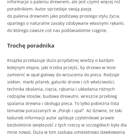
informacje o paleniu drewnem, ale jest czymś więcej niż
poradnikiem. Autor sprzedaje swoją pasję
do palenia drewnem jako podstawy prostego stylu życia,
opartego o naturalne zasoby zdobywane własnymi rękami,
do którego zawsze coś nas podświadomie ciągnie.
Trochę poradnika
Książka przekazuje dużo przydatnej wiedzy o każdym
kolejnym etapie, jaki trzeba przejść, by drzewo w lesie
zamienić w opał gotowy do wrzucenia do pieca. Rodzaje
siekier, marki pilarek, gatunki drzew i ich właściwości,
technika obalania, cięcia, rąbania i układania różnych
rodzajów stosów, budowa drewutni, wreszcie przebieg
spalania drewna i obsługa pieca. To tylko pobieżna lista
tematów poruszanych w „Porąb i spal”. Aż dziwne, że taki
ładunek informacji autor aplikuje czytelnikowi prawie
bezboleśnie (większość z tych rzeczy w szczegółach była dla
mnie nowa). Duża w tym zasługa umiejętnego dawkowania