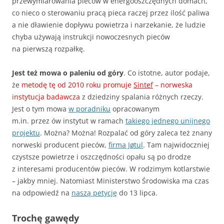
przewymiarowania pieców w energooszczędnych domach,
co nieco o sterowaniu pracą pieca raczej przez ilość paliwa
a nie dławienie dopływu powietrza i narzekanie, że ludzie
chyba używają instrukcji nowoczesnych pieców
na pierwszą rozpałkę.
Jest też mowa o paleniu od góry
. Co istotne, autor podaje,
że
metodę tę od 2010 roku promuje
Sintef
– norweska
instytucja badawcza
z dziedziny spalania różnych rzeczy.
Jest o tym mowa
w poradniku
opracowanym
m.in. przez ów instytut w ramach
takiego jednego unijnego
projektu
. Można? Można! Rozpalać od góry zaleca też znany
norweski producent pieców,
firma Jøtul
. Tam najwidoczniej
czystsze powietrze i oszczędności opału są po drodze
z interesami producentów pieców. W rodzimym kotlarstwie
– jakby mniej. Natomiast Ministerstwo Środowiska ma czas
na odpowiedź na
naszą petycję
do 13 lipca.
Trochę gawędy