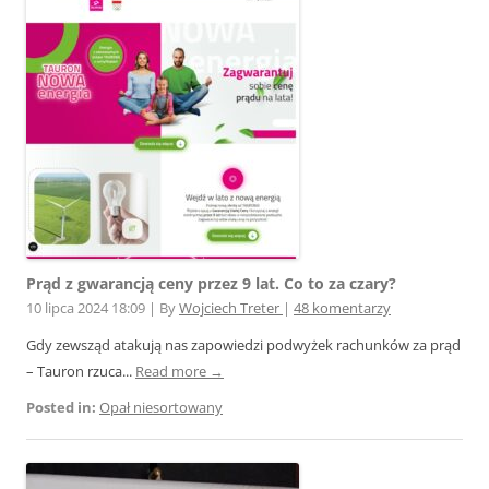
Prąd z gwarancją ceny przez 9 lat. Co to za czary?
10 lipca 2024 18:09
|
By
Wojciech Treter
|
48 komentarzy
Gdy zewsząd atakują nas zapowiedzi podwyżek rachunków za prąd
– Tauron rzuca...
Read more →
Posted in:
Opał niesortowany