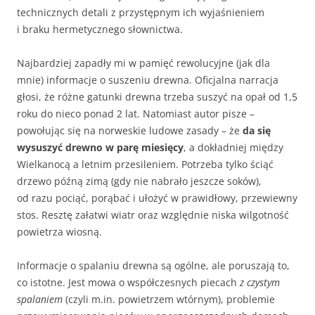
technicznych detali z przystępnym ich wyjaśnieniem
i braku hermetycznego słownictwa.
Najbardziej zapadły mi w pamięć rewolucyjne (jak dla
mnie) informacje o suszeniu drewna. Oficjalna narracja
głosi, że różne gatunki drewna trzeba suszyć na opał od 1,5
roku do nieco ponad 2 lat. Natomiast autor pisze –
powołując się na norweskie ludowe zasady – że
da się
wysuszyć drewno w parę miesięcy
, a dokładniej między
Wielkanocą a letnim przesileniem. Potrzeba tylko ściąć
drzewo późną zimą (gdy nie nabrało jeszcze soków),
od razu pociąć, porąbać i ułożyć w prawidłowy, przewiewny
stos. Resztę załatwi wiatr oraz względnie niska wilgotność
powietrza wiosną.
Informacje o spalaniu drewna są ogólne, ale poruszają to,
co istotne. Jest mowa o współczesnych piecach
z czystym
spalaniem
(czyli m.in. powietrzem wtórnym), problemie