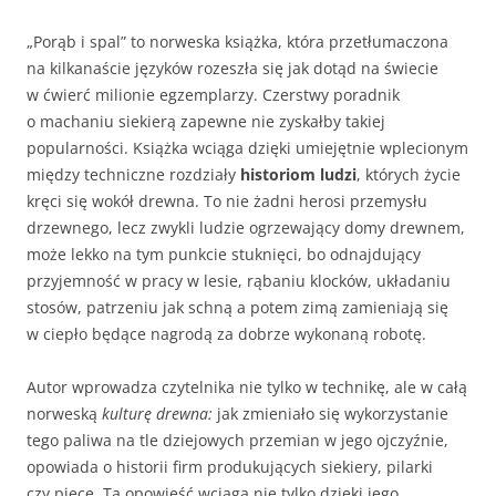
„Porąb i spal” to norweska książka, która przetłumaczona
na kilkanaście języków rozeszła się jak dotąd na świecie
w ćwierć milionie egzemplarzy. Czerstwy poradnik
o machaniu siekierą zapewne nie zyskałby takiej
popularności. Książka wciąga dzięki umiejętnie wplecionym
między techniczne rozdziały
historiom ludzi
, których życie
kręci się wokół drewna. To nie żadni herosi przemysłu
drzewnego, lecz zwykli ludzie ogrzewający domy drewnem,
może lekko na tym punkcie stuknięci, bo odnajdujący
przyjemność w pracy w lesie, rąbaniu klocków, układaniu
stosów, patrzeniu jak schną a potem zimą zamieniają się
w ciepło będące nagrodą za dobrze wykonaną robotę.
Autor wprowadza czytelnika nie tylko w technikę, ale w całą
norweską
kulturę drewna:
jak zmieniało się wykorzystanie
tego paliwa na tle dziejowych przemian w jego ojczyźnie,
opowiada o historii firm produkujących siekiery, pilarki
czy piece. Ta opowieść wciąga nie tylko dzięki jego