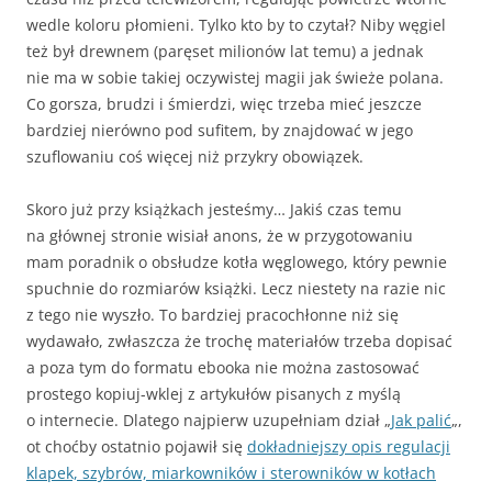
wedle koloru płomieni. Tylko kto by to czytał? Niby węgiel
też był drewnem (paręset milionów lat temu) a jednak
nie ma w sobie takiej oczywistej magii jak świeże polana.
Co gorsza, brudzi i śmierdzi, więc trzeba mieć jeszcze
bardziej nierówno pod sufitem, by znajdować w jego
szuflowaniu coś więcej niż przykry obowiązek.
Skoro już przy książkach jesteśmy… Jakiś czas temu
na głównej stronie wisiał anons, że w przygotowaniu
mam poradnik o obsłudze kotła węglowego, który pewnie
spuchnie do rozmiarów książki. Lecz niestety na razie nic
z tego nie wyszło. To bardziej pracochłonne niż się
wydawało, zwłaszcza że trochę materiałów trzeba dopisać
a poza tym do formatu ebooka nie można zastosować
prostego kopiuj-wklej z artykułów pisanych z myślą
o internecie. Dlatego najpierw uzupełniam dział „
Jak palić
„,
ot choćby ostatnio pojawił się
dokładniejszy opis regulacji
klapek, szybrów, miarkowników i sterowników w kotłach