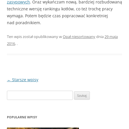
zasypowych
. Oraz wykańczam nową, bardziej rozbudowaną
techniczne wersję rankingu kotłów, co też trochę pracy
wymaga. Potem będzie czas popracować konkretniej
nad poradnikiem.
Ten wpis został opublikowany w
Opał niesortowany
dnia
29 maja
2016
,
.
Zobacz
←
Starsze wpisy
wpisy
Szukaj:
POPULARNE WPISY