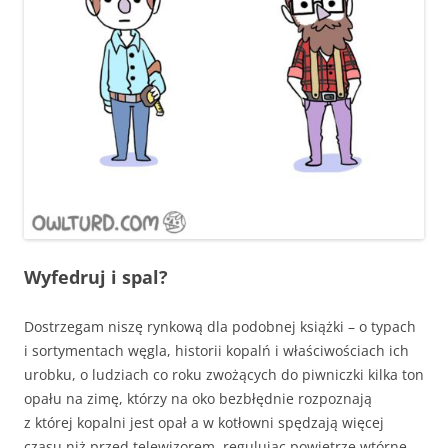
Wyfedruj i spal?
Dostrzegam niszę rynkową dla podobnej książki – o typach
i sortymentach węgla, historii kopalń i właściwościach ich
urobku, o ludziach co roku zwożących do piwniczki kilka ton
opału na zimę, którzy na oko bezbłędnie rozpoznają
z której kopalni jest opał a w kotłowni spędzają więcej
czasu niż przed telewizorem, regulując powietrze wtórne