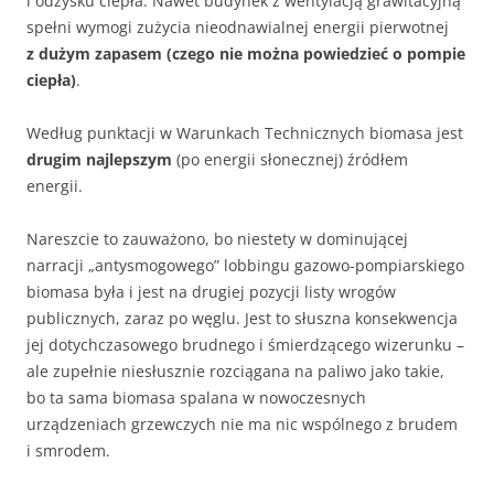
i odzysku ciepła. Nawet budynek z wentylacją grawitacyjną
spełni wymogi zużycia nieodnawialnej energii pierwotnej
z dużym zapasem (czego nie można powiedzieć o pompie
ciepła)
.
Według punktacji w Warunkach Technicznych biomasa jest
drugim najlepszym
(po energii słonecznej) źródłem
energii.
Nareszcie to zauważono, bo niestety w dominującej
narracji „antysmogowego” lobbingu gazowo-pompiarskiego
biomasa była i jest na drugiej pozycji listy wrogów
publicznych, zaraz po węglu. Jest to słuszna konsekwencja
jej dotychczasowego brudnego i śmierdzącego wizerunku –
ale zupełnie niesłusznie rozciągana na paliwo jako takie,
bo ta sama biomasa spalana w nowoczesnych
urządzeniach grzewczych nie ma nic wspólnego z brudem
i smrodem.