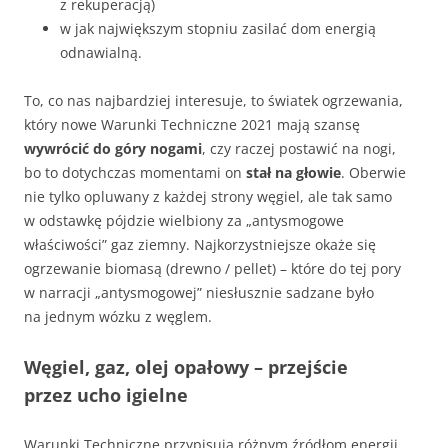
z rekuperacją)
w jak największym stopniu zasilać dom energią
odnawialną.
To, co nas najbardziej interesuje, to światek ogrzewania,
który nowe Warunki Techniczne 2021 mają szansę
wywrócić do góry nogami
, czy raczej postawić na nogi,
bo to dotychczas momentami on
stał na głowie
. Oberwie
nie tylko opluwany z każdej strony węgiel, ale tak samo
w odstawkę pójdzie wielbiony za „antysmogowe
właściwości” gaz ziemny. Najkorzystniejsze okaże się
ogrzewanie biomasą (drewno / pellet) – które do tej pory
w narracji „antysmogowej” niesłusznie sadzane było
na jednym wózku z węglem.
Węgiel, gaz, olej opałowy – przejście
przez ucho igielne
Warunki Techniczne przypisują różnym źródłom energii