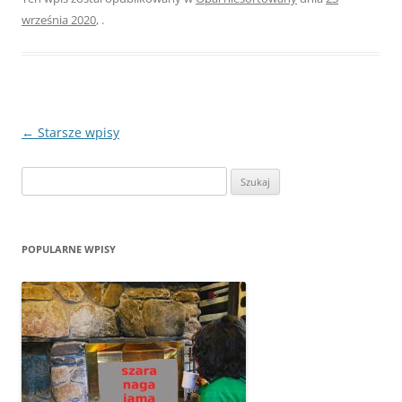
września 2020
,
.
Zobacz
←
Starsze wpisy
wpisy
Szukaj:
POPULARNE WPISY