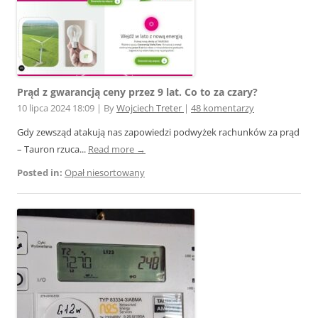
Prąd z gwarancją ceny przez 9 lat. Co to za czary?
10 lipca 2024 18:09
|
By
Wojciech Treter
|
48 komentarzy
Gdy zewsząd atakują nas zapowiedzi podwyżek rachunków za prąd
– Tauron rzuca...
Read more →
Posted in:
Opał niesortowany