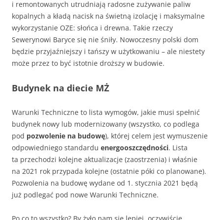
i remontowanych utrudniają radosne zużywanie paliw
kopalnych a kładą nacisk na świetną izolację i maksymalne
wykorzystanie OZE: słońca i drewna. Takie rzeczy
Sewerynowi Baryce się nie śniły. Nowoczesny polski dom
będzie przyjaźniejszy i tańszy w użytkowaniu – ale niestety
może przez to być istotnie droższy w budowie.
Budynek na diecie MŻ
Warunki Techniczne to lista wymogów, jakie musi spełnić
budynek nowy lub modernizowany (wszystko, co podlega
pod
pozwolenie na budowę
), której celem jest wymuszenie
odpowiedniego standardu
energooszczędności
. Lista
ta przechodzi kolejne aktualizacje (zaostrzenia) i właśnie
na 2021 rok przypada kolejne (ostatnie póki co planowane).
Pozwolenia na budowę wydane od 1. stycznia 2021 będą
już podlegać pod nowe Warunki Techniczne.
Po co to wszystko? By żyło nam się lepiej, oczywiście.