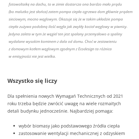
fotowoltaikę na dachu, to w zimie dostarcza ona bardzo mało prądu
(bo malutko jest słońca) zatem pompa ciepła ogrzewa dom głównie prądem
sieciowym, mocno węglowym. Okazuje się że w takim układzie pompa
ciepła zużywa podobną ilość węgla jak zwykły kocioł węglowy w piwnicy.
Jedyna zaleta w tym że węgiel ten jest spalany przemysłowo a spaliny
wydalane wysokim kominem z dala od domu. Choć w zestawieniu
z domowym kotłem węglowym zgodnym z Ecodesign ta różnica
w emisyjności nie jest wielka.
Wszystko się liczy
Dla spełnienia nowych Wymagań Technicznych od 2021
roku trzeba będzie zwrócić uwagę na wiele rozmaitych
detali budynku jednocześnie. Najbardziej pomaga:
wybór biomasy jako podstawowego źródła ciepła
zastosowanie wentylacji mechanicznej z odzyskiem