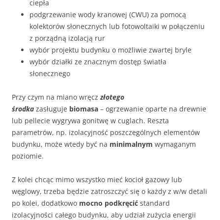
ciepła
podgrzewanie wody kranowej (CWU) za pomocą
kolektorów słonecznych lub fotowoltaiki w połączeniu
z porządną izolacją rur
wybór projektu budynku o możliwie zwartej bryle
wybór działki ze znacznym dostęp światła
słonecznego
Przy czym na miano wręcz
złotego
środka
zasługuje
biomasa
– ogrzewanie oparte na drewnie
lub pellecie wygrywa gonitwę w cuglach. Reszta
parametrów, np. izolacyjność poszczególnych elementów
budynku, może wtedy być na
minimalnym
wymaganym
poziomie.
Z kolei chcąc mimo wszystko mieć kocioł gazowy lub
węglowy, trzeba będzie zatroszczyć się o każdy z w/w detali
po kolei, dodatkowo
mocno podkręcić
standard
izolacyjności całego budynku, aby udział zużycia energii