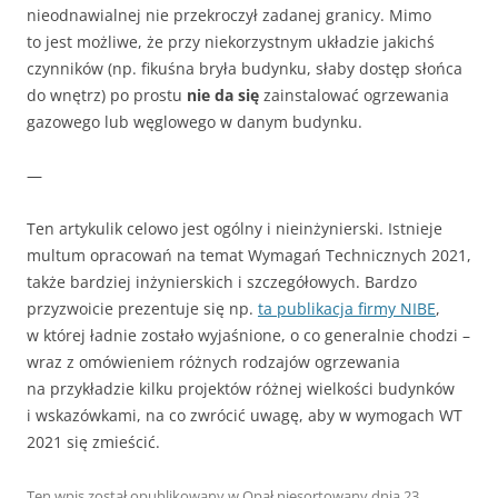
nieodnawialnej nie przekroczył zadanej granicy. Mimo
to jest możliwe, że przy niekorzystnym układzie jakichś
czynników (np. fikuśna bryła budynku, słaby dostęp słońca
do wnętrz) po prostu
nie da się
zainstalować ogrzewania
gazowego lub węglowego w danym budynku.
—
Ten artykulik celowo jest ogólny i nieinżynierski. Istnieje
multum opracowań na temat Wymagań Technicznych 2021,
także bardziej inżynierskich i szczegółowych. Bardzo
przyzwoicie prezentuje się np.
ta publikacja firmy NIBE
,
w której ładnie zostało wyjaśnione, o co generalnie chodzi –
wraz z omówieniem różnych rodzajów ogrzewania
na przykładzie kilku projektów różnej wielkości budynków
i wskazówkami, na co zwrócić uwagę, aby w wymogach WT
2021 się zmieścić.
Ten wpis został opublikowany w
Opał niesortowany
dnia
23