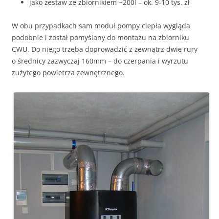
jako zestaw ze zbiornikiem ~200l – ok. 9-10 tys. zł
W obu przypadkach sam moduł pompy ciepła wygląda
podobnie i został pomyślany do montażu na zbiorniku
CWU. Do niego trzeba doprowadzić z zewnątrz dwie rury
o średnicy zazwyczaj 160mm – do czerpania i wyrzutu
zużytego powietrza zewnętrznego.