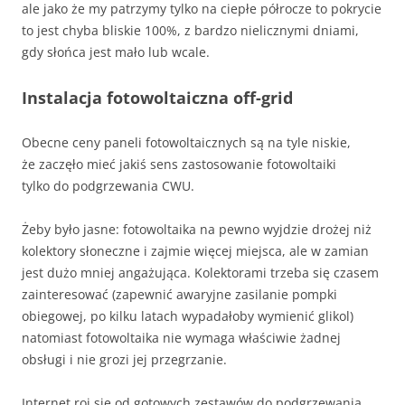
ale jako że my patrzymy tylko na ciepłe półrocze to pokrycie
to jest chyba bliskie 100%, z bardzo nielicznymi dniami,
gdy słońca jest mało lub wcale.
Instalacja fotowoltaiczna off-grid
Obecne ceny paneli fotowoltaicznych są na tyle niskie,
że zaczęło mieć jakiś sens zastosowanie fotowoltaiki
tylko do podgrzewania CWU.
Żeby było jasne: fotowoltaika na pewno wyjdzie drożej niż
kolektory słoneczne i zajmie więcej miejsca, ale w zamian
jest dużo mniej angażująca. Kolektorami trzeba się czasem
zainteresować (zapewnić awaryjne zasilanie pompki
obiegowej, po kilku latach wypadałoby wymienić glikol)
natomiast fotowoltaika nie wymaga właściwie żadnej
obsługi i nie grozi jej przegrzanie.
Internet roi się od gotowych zestawów do podgrzewania