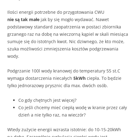
Ilości energii potrzebne do przygotowania CWU
nie są tak małe
jak by się mogło wydawać. Nawet
podstawowy standard zaopatrzenia w postaci zbiornika
grzanego raz na dobę na wieczorną kąpiel w skali miesiąca
sumuje się do istotnych kwot. Nic dziwnego, że kto może,
szuka możliwości zmniejszenia kosztów podgrzewania
wody.
Podgrzanie 100l wody kranowej do temperatury 55 st.C
wymaga dostarczenia niecałych
5kWh
ciepła. To będzie
tylko jednorazowy prysznic dla max. dwóch osób.
Co gdy chętnych jest więcej?
Co jeśli chcemy mieć ciepłą wodę w kranie przez cały
dzień a nie tylko raz, na wieczór?
Wtedy zużycie energii wzrasta istotnie: do 10-15-20kWh
na dobę. Szczególnie cyrkulacja ciepłej wody jest