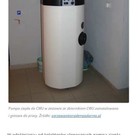
Pompa ciepła do CWU w zestawie ze zbiornikiem CWU zainstalowana
i gotowa do pracy. Żródło:
ogrzewanieprademzadarmo.pl
W odróżnieniu od kolektorów słonecznych pompa ciepła