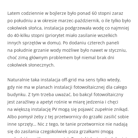
Latem codziennie w bojlerze było ponad 60 stopni zaraz
po południu a w okresie marzec-październik, o ile tylko było
cokolwiek słońca, instalacja podgrzewała wodę co najmniej
do 40-kilku stopni (priorytet miało zasilanie wszelkich
innych sprzętów w domu). Po dodaniu czterech paneli
na południe grzanie wody możliwe było nawet w styczniu,
choć zimą głównym problemem był niemal brak dni
cokolwiek słonecznych.
Naturalnie taka instalacja off-grid ma sens tylko wtedy,
gdy nie ma w planach instalacji fotowoltaicznej dla całego
budynku. Z tym trzeba uważać, bo bakcyl fotowoltaiczny
jest zaraźliwy a apetyt rośnie w miarę jedzenia i chęci
na większą instalację PV mogą się pojawić zupełnie znikąd.
Albo pomysł żeby z tej przetwornicy do grzałki zasilić sobie
inne sprzęty… Nic z tego, te tanie przetwornice nie nadają
się do zasilania czegokolwiek poza grzałkami (mogą