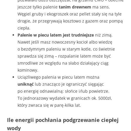
jeszcze tylko palenie
tanim drewnem
ma sens.
Węgiel gruby i ekogroszek oraz pellet stały się na tyle
drogie, że przegrywają kosztowo z gazem oraz pompą
ciepła.
Palenie w piecu latem jest trudniejsze
niż zimą.
Nawet jeśli masz nowoczesny kocioł albo wiedzę
o bezdymnym paleniu w starym kotle, co świetnie
sprawdza się zimą – rozpalanie latem może być
smrodliwe ze względu na słabo działający ciąg
kominowy.
Uciążliwego palenia w piecu latem można
uniknąć
lub znacząco je ograniczyć sięgając
po energię odnawialną: słońce i/lub powietrze.
To jednorazowy wydatek w granicach ok. 5000zł,
który zwraca się w parę-kilka lat.
Ile energii pochłania podgrzewanie ciepłej
wody