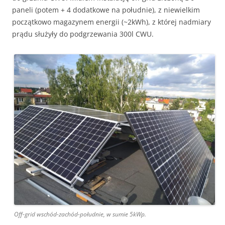
paneli (potem + 4 dodatkowe na południe), z niewielkim
początkowo magazynem energii (~2kWh), z której nadmiary
prądu służyły do podgrzewania 300l CWU.
Off-grid wschód-zachód-południe, w sumie 5kWp.