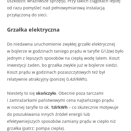
uszkodzić wrażliwsze sprzęty). Przy takich ciągotach lepiej
od razu pomyśleć nad pełnowymiarową instalacją
przyłączoną do sieci.
Grzałka elektryczna
Do niedawna uruchomienie zwykłej grzałki elektrycznej
w bojlerze w godzinach taniego prądu w taryfie G12(w) było
jednym z lepszych sposobów na ciepłą wodę latem. Koszt
inwestycji żaden, bo grzałka zwykle już w bojlerze siedzi.
Koszt prądu w godzinach pozaszczytowych też był
relatywnie atrakcyjny (poniżej 0,4zł/kWh).
Niestety to się
skończyło
. Obecnie poza tarczami
i zamrażarkami państwowymi cena najtańszego prądu
w nocnej taryfie to ok.
1zł/kWh
– co skutecznie motywuje
do poszukiwania innych źródeł energii lub
efektywniejszych sposobów zamiany prądu w ciepło niż
grzałka (patrz: pompa ciepła).