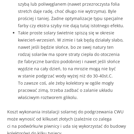
szybą lub poliwęglanem (nawet przezroczysta folia
stretch daje radę, choć długo nie wytrzyma). Byle
prościej i taniej. Żadne optymalizacje typu specjalne
farby czy ekstra szyby nie dają tutaj istotnego efektu.
Takie proste solary świetnie spiszą się w okresie
kwiecień-wrzesień. W zimie i tak będą działały słabo,
nawet jeśli będzie słońce, bo ze swej natury ten
rodzaj solarów ma spore straty ciepła do otoczenia
(te fabryczne bardzo podobnie) i nawet jeśli słońce
wyjdzie na cały dzień, to na mrozie mogą nie być
w stanie podgrzać wody wyżej niż do 30-40st.C.
To zawsze coś, ale żeby kolektory w ogóle mogły
pracować zimą, trzeba zadbać o zalanie układu
właściwym roztworem glikolu.
Koszt wykonania instalacji solarnej do podgrzewania CWU
może wynosić od kilkuset złotych (zależnie co zalega
ci na podwórku/w piwnicy i uda się wykorzystać do budowy
kolektorów) do kilku tysięcy.