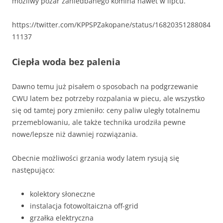
możliwy pożar zaniedbanego komina nawet w lipcu.
https://twitter.com/KPPSPZakopane/status/16820351288084
11137
Ciepła woda bez palenia
Dawno temu już pisałem o sposobach na podgrzewanie
CWU latem bez potrzeby rozpalania w piecu, ale wszystko
się od tamtej pory zmieniło: ceny paliw uległy totalnemu
przemeblowaniu, ale także technika urodziła pewne
nowe/lepsze niż dawniej rozwiązania.
Obecnie możliwości grzania wody latem rysują się
następująco:
kolektory słoneczne
instalacja fotowoltaiczna off-grid
grzałka elektryczna