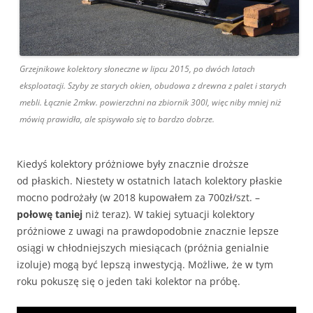
Grzejnikowe kolektory słoneczne w lipcu 2015, po dwóch latach
eksploatacji. Szyby ze starych okien, obudowa z drewna z palet i starych
mebli. Łącznie 2mkw. powierzchni na zbiornik 300l, więc niby mniej niż
mówią prawidła, ale spisywało się to bardzo dobrze.
Kiedyś kolektory próżniowe były znacznie droższe
od płaskich. Niestety w ostatnich latach kolektory płaskie
mocno podrożały (w 2018 kupowałem za 700zł/szt. –
połowę taniej
niż teraz). W takiej sytuacji kolektory
próżniowe z uwagi na prawdopodobnie znacznie lepsze
osiągi w chłodniejszych miesiącach (próżnia genialnie
izoluje) mogą być lepszą inwestycją. Możliwe, że w tym
roku pokuszę się o jeden taki kolektor na próbę.