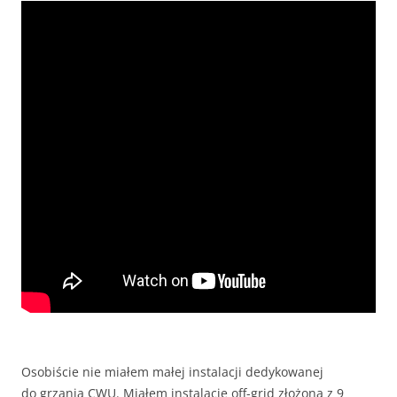
Osobiście nie miałem małej instalacji dedykowanej
do grzania CWU. Miałem instalację off-grid złożoną z 9