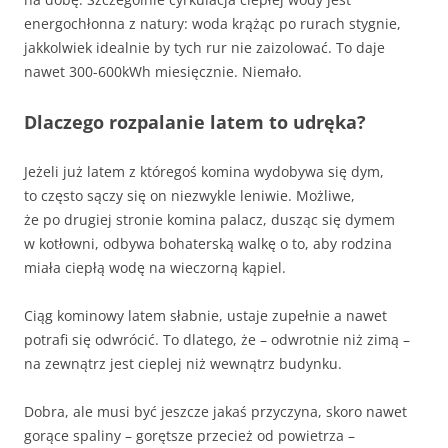
energochłonna z natury: woda krążąc po rurach stygnie,
jakkolwiek idealnie by tych rur nie zaizolować. To daje
nawet 300-600kWh miesięcznie. Niemało.
Dlaczego rozpalanie latem to udręka?
Jeżeli już latem z któregoś komina wydobywa się dym,
to często sączy się on niezwykle leniwie. Możliwe,
że po drugiej stronie komina palacz, dusząc się dymem
w kotłowni, odbywa bohaterską walkę o to, aby rodzina
miała ciepłą wodę na wieczorną kąpiel.
Ciąg kominowy latem słabnie, ustaje zupełnie a nawet
potrafi się odwrócić. To dlatego, że – odwrotnie niż zimą –
na zewnątrz jest cieplej niż wewnątrz budynku.
Dobra, ale musi być jeszcze jakaś przyczyna, skoro nawet
gorące spaliny – gorętsze przecież od powietrza –