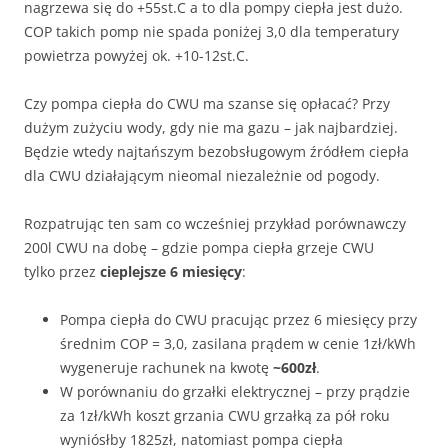
nagrzewa się do +55st.C a to dla pompy ciepła jest dużo.
COP takich pomp nie spada poniżej 3,0 dla temperatury
powietrza powyżej ok. +10-12st.C.
Czy pompa ciepła do CWU ma szanse się opłacać? Przy
dużym zużyciu wody, gdy nie ma gazu – jak najbardziej.
Będzie wtedy najtańszym bezobsługowym źródłem ciepła
dla CWU działającym nieomal niezależnie od pogody.
Rozpatrując ten sam co wcześniej przykład porównawczy
200l CWU na dobę – gdzie pompa ciepła grzeje CWU
tylko przez
cieplejsze 6 miesięcy
:
Pompa ciepła do CWU pracując przez 6 miesięcy przy
średnim COP = 3,0, zasilana prądem w cenie 1zł/kWh
wygeneruje rachunek na kwotę
~600zł
.
W porównaniu do grzałki elektrycznej – przy prądzie
za 1zł/kWh koszt grzania CWU grzałką za pół roku
wyniósłby 1825zł, natomiast pompa ciepła