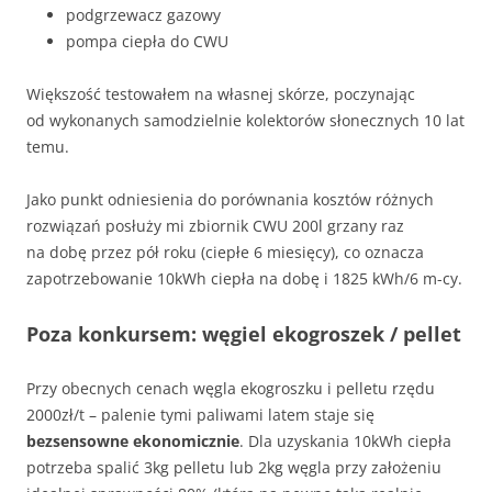
podgrzewacz gazowy
pompa ciepła do CWU
Większość testowałem na własnej skórze, poczynając
od wykonanych samodzielnie kolektorów słonecznych 10 lat
temu.
Jako punkt odniesienia do porównania kosztów różnych
rozwiązań posłuży mi zbiornik CWU 200l grzany raz
na dobę przez pół roku (ciepłe 6 miesięcy), co oznacza
zapotrzebowanie 10kWh ciepła na dobę i 1825 kWh/6 m-cy.
Poza konkursem: węgiel ekogroszek / pellet
Przy obecnych cenach węgla ekogroszku i pelletu rzędu
2000zł/t – palenie tymi paliwami latem staje się
bezsensowne ekonomicznie
. Dla uzyskania 10kWh ciepła
potrzeba spalić 3kg pelletu lub 2kg węgla przy założeniu