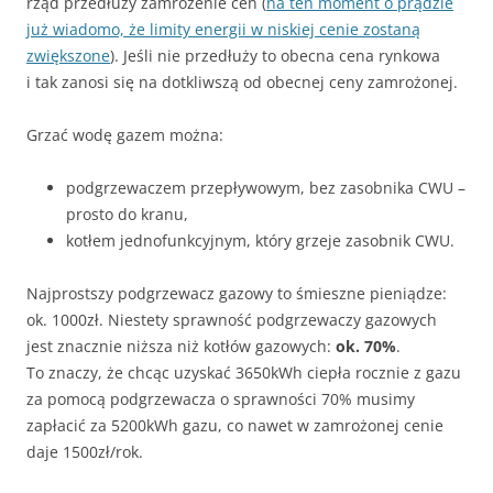
rząd przedłuży zamrożenie cen (
na ten moment o prądzie
już wiadomo, że limity energii w niskiej cenie zostaną
zwiększone
). Jeśli nie przedłuży to obecna cena rynkowa
i tak zanosi się na dotkliwszą od obecnej ceny zamrożonej.
Grzać wodę gazem można:
podgrzewaczem przepływowym, bez zasobnika CWU –
prosto do kranu,
kotłem jednofunkcyjnym, który grzeje zasobnik CWU.
Najprostszy podgrzewacz gazowy to śmieszne pieniądze:
ok. 1000zł. Niestety sprawność podgrzewaczy gazowych
jest znacznie niższa niż kotłów gazowych:
ok. 70%
.
To znaczy, że chcąc uzyskać 3650kWh ciepła rocznie z gazu
za pomocą podgrzewacza o sprawności 70% musimy
zapłacić za 5200kWh gazu, co nawet w zamrożonej cenie
daje 1500zł/rok.