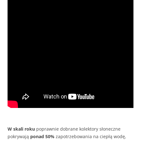
W skali roku
poprawnie dobrane kolektory słoneczne
pokrywają
ponad 50%
zapotrzebowania na ciepłą wodę,