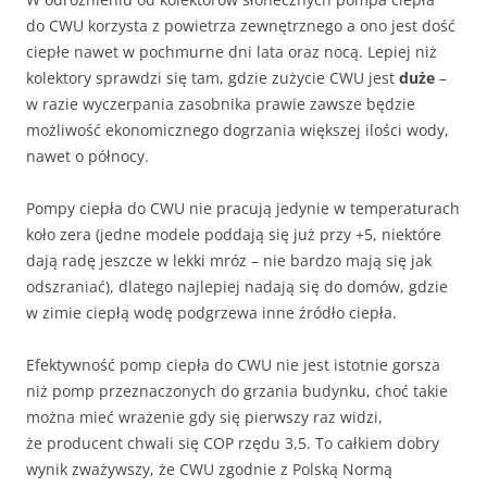
do CWU korzysta z powietrza zewnętrznego a ono jest dość
ciepłe nawet w pochmurne dni lata oraz nocą. Lepiej niż
kolektory sprawdzi się tam, gdzie zużycie CWU jest
duże
–
w razie wyczerpania zasobnika prawie zawsze będzie
możliwość ekonomicznego dogrzania większej ilości wody,
nawet o północy.
Pompy ciepła do CWU nie pracują jedynie w temperaturach
koło zera (jedne modele poddają się już przy +5, niektóre
dają radę jeszcze w lekki mróz – nie bardzo mają się jak
odszraniać), dlatego najlepiej nadają się do domów, gdzie
w zimie ciepłą wodę podgrzewa inne źródło ciepła.
Efektywność pomp ciepła do CWU nie jest istotnie gorsza
niż pomp przeznaczonych do grzania budynku, choć takie
można mieć wrażenie gdy się pierwszy raz widzi,
że producent chwali się COP rzędu 3,5. To całkiem dobry
wynik zważywszy, że CWU zgodnie z Polską Normą