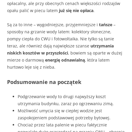
opłacalny, ale przy obecnych cenach większości rodzajów
opału palić w piecu latem
już się nie opłaca
.
Są za to inne – wygodniejsze, przyjemniejsze i
tańsze
–
sposoby na grzanie wody latem: kolektory słoneczne,
pompy ciepła do CWU i fotowoltaika. Nie tylko są tanie
teraz, ale również dają największe szanse
utrzymania
niskich kosztów w przyszłości
, bowiem są oparte w dużej
mierze o darmową
energię odnawialną
, która latem
hurtowo leje się z nieba.
Podsumowanie na początek
Podgrzewanie wody to drugi najwyższy koszt
utrzymania budynku, zaraz po ogrzewaniu zimą.
Możliwość umycia się w ciepłej wodzie jest
zaspokojeniem podstawowej potrzeby bytowej.
Chociaż przez lata palenie w piecu faktycznie
pozwalało dużo oszczędzać na grzaniu CWU – obecnie