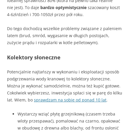
idealnej sprawności 80% (która na pewno taka realnie
nie jest). To daje
bardzo optymistycznie
szacowany koszt
4-6zł/dzień i 700-1050zł przez pół roku.
Do tego dochodzą wszelkie problemy związane z paleniem
latem (brud, smród, wygasanie w długich postojach,
zużycie prądu i rozpalarki w kotle pelletowym).
Kolektory słoneczne
Potencjalnie najtańszy w wykonaniu i eksploatacji sposób
podgrzewania wody kranowej to kolektory słoneczne.
Można je wykonać samodzielnie, można też kupić gotowe.
Cokolwiek wybierzesz, inwestycja spłaci się w parę do kilku
lat. Wiem, bo
sprawdzam na sobie od ponad 10 lat
.
Wystarczy wziąć płytę grzejnikową (czasem trzeba
wloty przespawać), pomalować na czarno, opakować
w obudowę z drewna albo blachy, od frontu osłonić