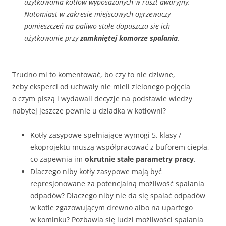
użytkowania kotłów wyposażonych w ruszt awaryjny.
Natomiast w zakresie miejscowych ogrzewaczy
pomieszczeń na paliwo stałe dopuszcza się ich
użytkowanie przy
zamkniętej komorze spalania
.
Trudno mi to komentować, bo czy to nie dziwne,
żeby eksperci od uchwały nie mieli zielonego pojęcia
o czym piszą i wydawali decyzje na podstawie wiedzy
nabytej jeszcze pewnie u dziadka w kotłowni?
Kotły zasypowe spełniające wymogi 5. klasy /
ekoprojektu muszą współpracować z buforem ciepła,
co zapewnia im
okrutnie stałe parametry pracy
.
Dlaczego niby kotły zasypowe mają być
represjonowane za potencjalną możliwość spalania
odpadów? Dlaczego niby nie da się spalać odpadów
w kotle zgazowującym drewno albo na upartego
w kominku? Pozbawia się ludzi możliwości spalania