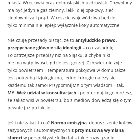
miasta Wrocławia oraz dolnośląskich uzdrowisk. Dozwolony
ma być jedynie gaz ziemny, lekki olej opałowy, sieć
ciepłownicza i prąd. W reszcie województwa będzie
tylko minimalnie lepiej: wyłącznie kotły automatyczne.
Nie czuję przesady pisząc, że to
antyludzkie prawo,
przepychane głównie siłą ideologii
– co uzasadnię.
To ostrzejsze przepisy niż na Śląsku, a chyba nikt
nie ma wątpliwości, gdzie jest gorzej. Człowiek nie żyje
tylko powietrzem – temperatura pokojowa w domu także
jest potrzebą fizjologiczna, jedno i drugie należy się
każdemu tak samo! Przypomnij
MY
o tym władzom – tak,
MY
.
Weź udział w konsultacjach
i poinformuj kogo możesz,
że zakaz wisi w powietrzu, bo z mediów dowiedzą się o tym
pewnie już po fakcie.
Jeśli nie zakaz to co?
Norma emisyjna
, dopuszczenie kotłów
zasypowych i automatycznych
z przymusową wymianą
staroci
w perspektywie kilku lat – takie rozwiązanie