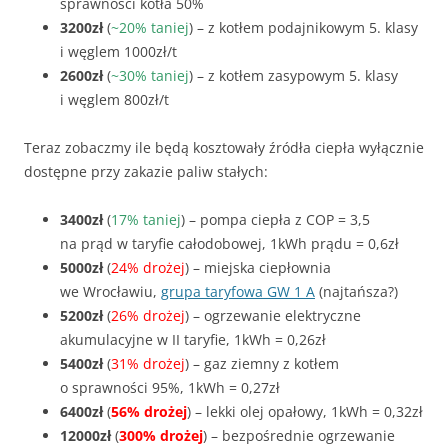
sprawności kotła 50%
3200zł
(
~20% taniej
) – z kotłem podajnikowym 5. klasy
i węglem 1000zł/t
2600zł
(
~30% taniej
) – z kotłem zasypowym 5. klasy
i węglem 800zł/t
Teraz zobaczmy ile będą kosztowały źródła ciepła wyłącznie
dostępne przy zakazie paliw stałych:
3400zł
(
17% taniej
) – pompa ciepła z COP = 3,5
na prąd w taryfie całodobowej, 1kWh prądu = 0,6zł
5000zł
(
24% drożej
) – miejska ciepłownia
we Wrocławiu,
grupa taryfowa GW 1 A
(najtańsza?)
5200zł
(
26% drożej
) – ogrzewanie elektryczne
akumulacyjne w II taryfie, 1kWh = 0,26zł
5400zł
(
31% drożej
) – gaz ziemny z kotłem
o sprawności 95%, 1kWh = 0,27zł
6400zł
(
56% drożej
) – lekki olej opałowy, 1kWh = 0,32zł
12000zł
(
300% drożej
) – bezpośrednie ogrzewanie