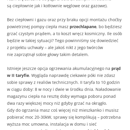
są ciepłownie jak i kotłownie węglowe oraz gazowe).
Bez ciepłowni i gazu oraz przy braku opcji montażu choćby
powietrznej pompy ciepła masz
przechlapane
, bo będziesz
grzać czystym prądem, a to koszt wręcz kosmiczny. Ile osób
będzie w takiej sytuacji? Tego powinniśmy się dowiedzieć
z projektu uchwały – ale jakoś nikt z jego twórców
nie zaprzątnął sobie głowy takim detalem.
Istnieje jeszcze opcja ogrzewania akumulacyjnego na
prąd
w II taryfie
. Wygląda naprawdę ciekawie póki nie zdasz
sobie sprawy z realiów technicznych. II taryfa to 10 godzin
w ciągu doby: 8 w nocy i dwie w środku dnia. Naładowanie
magazynu ciepła na resztę doby wymaga poboru ponad
dwa razy większej mocy niż gdyby grzać na okrągło.
Gdy do ogrzania masz coś więcej niż mieszkanko i musisz
pobierać moc 20-30kW, sprawy się komplikują – potrzebna
wyższa moc umowna, instalacja w domu i sieć