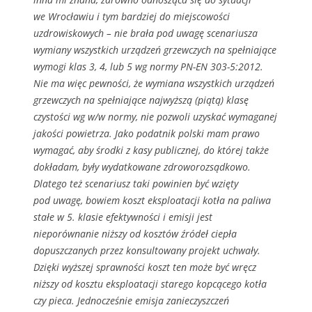
we Wrocławiu i tym bardziej do miejscowości
uzdrowiskowych – nie brała pod uwagę scenariusza
wymiany wszystkich urządzeń grzewczych na spełniające
wymogi klas 3, 4, lub 5 wg normy PN-EN 303-5:2012.
Nie ma więc pewności, że wymiana wszystkich urządzeń
grzewczych na spełniające najwyższą (piątą) klasę
czystości wg w/w normy, nie pozwoli uzyskać wymaganej
jakości powietrza. Jako podatnik polski mam prawo
wymagać, aby środki z kasy publicznej, do której także
dokładam, były wydatkowane zdroworozsądkowo.
Dlatego też scenariusz taki powinien być wzięty
pod uwagę, bowiem koszt eksploatacji kotła na paliwa
stałe w 5. klasie efektywności i emisji jest
nieporównanie niższy od kosztów źródeł ciepła
dopuszczanych przez konsultowany projekt uchwały.
Dzięki wyższej sprawności koszt ten może być wręcz
niższy od kosztu eksploatacji starego kopcącego kotła
czy pieca. Jednocześnie emisja zanieczyszczeń