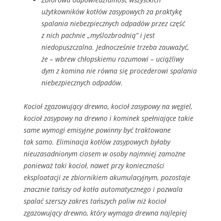
użytkowników kotłów zasypowych za praktykę
spalania niebezpiecznych odpadów przez część
z nich pachnie „myślozbrodnią” i jest
niedopuszczalna. Jednocześnie trzeba zauważyć,
że – wbrew chłopskiemu rozumowi – uciążliwy
dym z komina nie równa się procederowi spalania
niebezpiecznych odpadów.
Kocioł zgazowujący drewno, kocioł zasypowy na węgiel,
kocioł zasypowy na drewno i kominek spełniające takie
same wymogi emisyjne powinny być traktowane
tak samo. Eliminacja kotłów zasypowych byłaby
nieuzasadnionym ciosem w osoby najmniej zamożne
ponieważ taki kocioł, nawet przy konieczności
eksploatacji ze zbiornikiem akumulacyjnym, pozostaje
znacznie tańszy od kotła automatycznego i pozwala
spalać szerszy zakres tańszych paliw niż kocioł
zgazowujący drewno, który wymaga drewna najlepiej