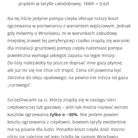
prądem w taryfie całodobowej, 1kWh = 0,6zł
Na tej liście jedynie pompa ciepła oferuje niższy koszt
ogrzewania w porównaniu z wariantem wyjściowym. Jednak
gdy mówimy o Wrocławiu, to w warunkach zabudowy
miejskiej (nawet tej peryferyjnej) rzadko znajdą się warunki
dla instalacji gruntowej pompy ciepła natomiast pompa
powietrzna wymaga jakiegoś zapasu na tęgie mrozy.
Do listy należałoby by jeszcze dopisać inne gazy płynne,
ale już mi się nie chce ich tropić. Cena ich powinna być
zbliżona do oleju opałowego, na pewno nie niższa od gazu
„rurowego”.
Szczęśliwcami są ci, którzy znajdą się w zasięgu sieci
ciepłowniczej lub gazowej – jeśli tak można nazwać wzrost
kosztów ogrzewania
tylko o ~30%
. Nie jestem pewien
kosztu ogrzewania z ciepłowni, bowiem taryfy ewidentnie
nie są pisane dla ludzi. Ponadto koszt ciepła dość mocno
różni się zależnie od jego źródła (w samym Wrocławiu