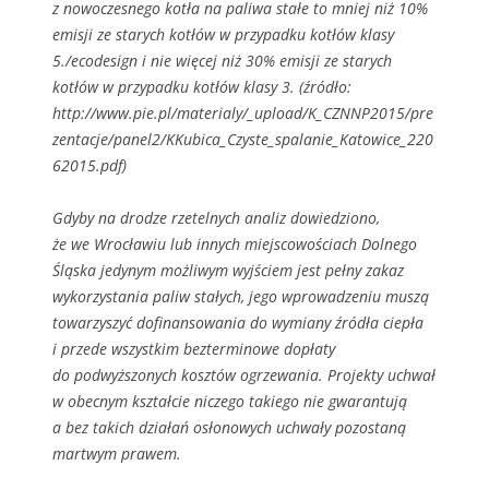
z nowoczesnego kotła na paliwa stałe to mniej niż 10%
emisji ze starych kotłów w przypadku kotłów klasy
5./ecodesign i nie więcej niż 30% emisji ze starych
kotłów w przypadku kotłów klasy 3. (źródło:
http://www.pie.pl/materialy/_upload/K_CZNNP2015/pre
zentacje/panel2/KKubica_Czyste_spalanie_Katowice_220
62015.pdf)
Gdyby na drodze rzetelnych analiz dowiedziono,
że we Wrocławiu lub innych miejscowościach Dolnego
Śląska jedynym możliwym wyjściem jest pełny zakaz
wykorzystania paliw stałych, jego wprowadzeniu muszą
towarzyszyć dofinansowania do wymiany źródła ciepła
i przede wszystkim bezterminowe dopłaty
do podwyższonych kosztów ogrzewania. Projekty uchwał
w obecnym kształcie niczego takiego nie gwarantują
a bez takich działań osłonowych uchwały pozostaną
martwym prawem.