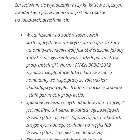
Sprzeciwiam się wykluczaniu z użytku kotłów z ręcznym
załadunkiem paliwa ponieważ jest ono oparte
na fałszywych przesłankach:
W odniesieniu do kotłów zasypowych
spełniających te same kryteria emisyjne co kotły
automatyczne nieprawdą jest stwierdzenie jakoby
kotły te „nie gwarantowały stałych parametrów
pracy instalacji”. Norma PN-EN 303-5:2012
wymusza eksploatację takich kotłów z mocą
nominalną, we współpracy ze zbiornikiem
akumulującym ciepło. Trudno o bardziej stabilne
i stałe parametry pracy kotła.
Spalanie niebezpiecznych odpadów „dla chcącego”
jest możliwe tak samo w kotłach zgazowujących
drewno (które projekt dopuszcza) jak i w kotłach
zasypowych dolnego spalania na węgiel lub
drewno (których projekt nie dopuszcza).
Zbiorowa odpowiedzialność wszystkich