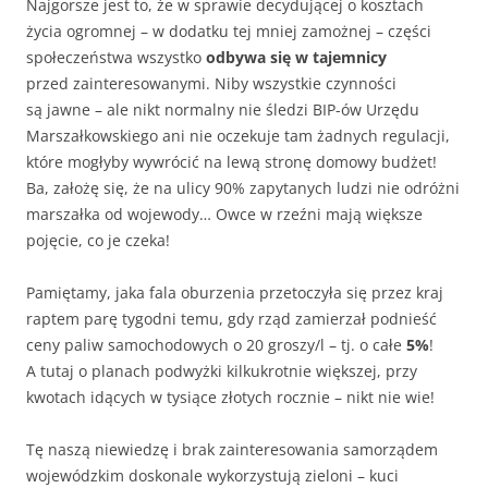
Najgorsze jest to, że w sprawie decydującej o kosztach
życia ogromnej – w dodatku tej mniej zamożnej – części
społeczeństwa wszystko
odbywa się w tajemnicy
przed zainteresowanymi. Niby wszystkie czynności
są jawne – ale nikt normalny nie śledzi BIP-ów Urzędu
Marszałkowskiego ani nie oczekuje tam żadnych regulacji,
które mogłyby wywrócić na lewą stronę domowy budżet!
Ba, założę się, że na ulicy 90% zapytanych ludzi nie odróżni
marszałka od wojewody… Owce w rzeźni mają większe
pojęcie, co je czeka!
Pamiętamy, jaka fala oburzenia przetoczyła się przez kraj
raptem parę tygodni temu, gdy rząd zamierzał podnieść
ceny paliw samochodowych o 20 groszy/l – tj. o całe
5%
!
A tutaj o planach podwyżki kilkukrotnie większej, przy
kwotach idących w tysiące złotych rocznie – nikt nie wie!
Tę naszą niewiedzę i brak zainteresowania samorządem
wojewódzkim doskonale wykorzystują zieloni – kuci