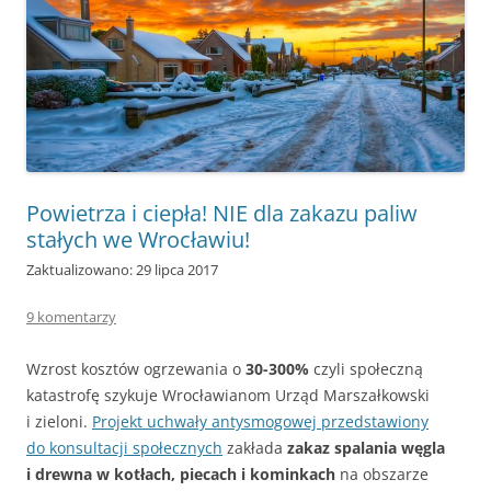
Powietrza i ciepła! NIE dla zakazu paliw
stałych we Wrocławiu!
Zaktualizowano: 29 lipca 2017
9 komentarzy
Wzrost kosztów ogrzewania o
30-300%
czyli społeczną
katastrofę szykuje Wrocławianom Urząd Marszałkowski
i zieloni.
Projekt uchwały antysmogowej przedstawiony
do konsultacji społecznych
zakłada
zakaz spalania węgla
i drewna w kotłach, piecach i kominkach
na obszarze