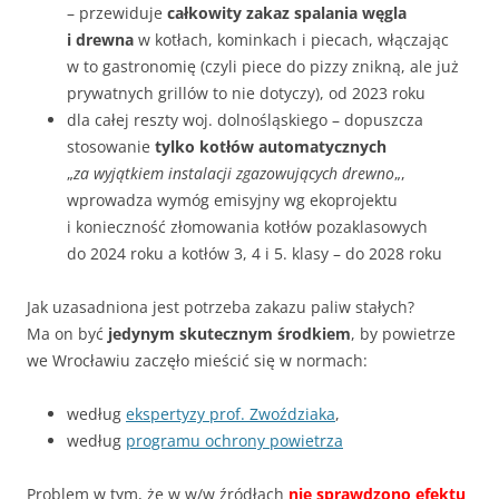
– przewiduje
całkowity zakaz spalania węgla
i drewna
w kotłach, kominkach i piecach, włączając
w to gastronomię (czyli piece do pizzy znikną, ale już
prywatnych grillów to nie dotyczy), od 2023 roku
dla całej reszty woj. dolnośląskiego – dopuszcza
stosowanie
tylko kotłów automatycznych
„
za wyjątkiem instalacji zgazowujących drewno
„,
wprowadza wymóg emisyjny wg ekoprojektu
i konieczność złomowania kotłów pozaklasowych
do 2024 roku a kotłów 3, 4 i 5. klasy – do 2028 roku
Jak uzasadniona jest potrzeba zakazu paliw stałych?
Ma on być
jedynym skutecznym środkiem
, by powietrze
we Wrocławiu zaczęło mieścić się w normach:
według
ekspertyzy prof. Zwoździaka
,
według
programu ochrony powietrza
Problem w tym, że w w/w źródłach
nie sprawdzono efektu