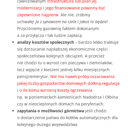
cywilizowanym
infrastruktura lub plan jej
modernizacji i jego finansowanie powinny być
zapewnione najpierw
. Ale nie, zróbmy
uchwałę!
Ja z synowcem na czele i jakoś to będzie!
Przyciśniemy gazownię faktem dokonanym
a za przyłącza i tak ludzie zapłacą.
analizy kosztów społecznych
– bardzo lekko traktuje
się dorzucanie najsłabszej ekonomicznie części
społeczeństwa kolejnych obciążeń. A przecież
nie chodzi tu o wzrost cen pieczywa i ziemniaków,
lecz wyjęcie z kieszeni jednej-kilku miesięcznych
pensji/emerytur.
Nie ma nawet próby oszacowania
jakiej liczby gospodarstw domowych dotkną regulacje
i o ile komu wzrosną koszty ogrzewania
np. w poniemieckich kamienicach Nadodrza i Ołbina
czy w nieocieplonych domach na peryferiach.
zapytania o możliwości górnictwa
jeśli chodzi
o dostarczenie paliwa do kotłów automatycznych dla
kolejnego dużego województwa