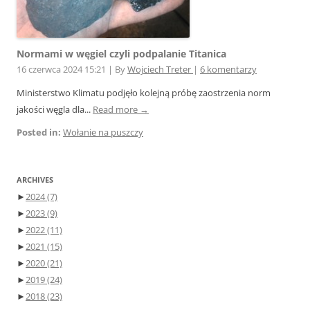
Normami w węgiel czyli podpalanie Titanica
16 czerwca 2024 15:21
|
By
Wojciech Treter
|
6 komentarzy
Ministerstwo Klimatu podjęło kolejną próbę zaostrzenia norm
jakości węgla dla...
Read more →
Posted in:
Wołanie na puszczy
ARCHIVES
►
2024
(7)
►
2023
(9)
►
2022
(11)
►
2021
(15)
►
2020
(21)
►
2019
(24)
►
2018
(23)