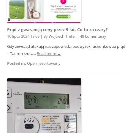
Prąd z gwarancją ceny przez 9 lat. Co to za czary?
10 lipca 2024 18:09
|
By
Wojciech Treter
|
48 komentarzy
Gdy zewsząd atakują nas zapowiedzi podwyżek rachunków za prąd
– Tauron rzuca...
Read more →
Posted in:
Opał niesortowany