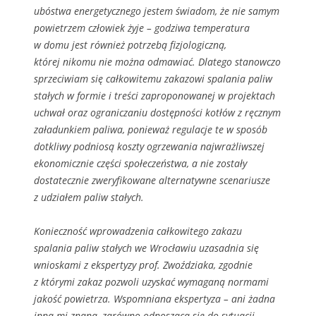
ubóstwa energetycznego jestem świadom, że nie samym
powietrzem człowiek żyje – godziwa temperatura
w domu jest również potrzebą fizjologiczną,
której nikomu nie można odmawiać. Dlatego stanowczo
sprzeciwiam się całkowitemu zakazowi spalania paliw
stałych w formie i treści zaproponowanej w projektach
uchwał oraz ograniczaniu dostępności kotłów z ręcznym
załadunkiem paliwa, ponieważ regulacje te w sposób
dotkliwy podniosą koszty ogrzewania najwrażliwszej
ekonomicznie części społeczeństwa, a nie zostały
dostatecznie zweryfikowane alternatywne scenariusze
z udziałem paliw stałych.
Konieczność wprowadzenia całkowitego zakazu
spalania paliw stałych we Wrocławiu uzasadnia się
wnioskami z ekspertyzy prof. Zwoździaka, zgodnie
z którymi zakaz pozwoli uzyskać wymaganą normami
jakość powietrza. Wspomniana ekspertyza – ani żadna
inna mi znana, zarówno odnosząca się do sytuacji