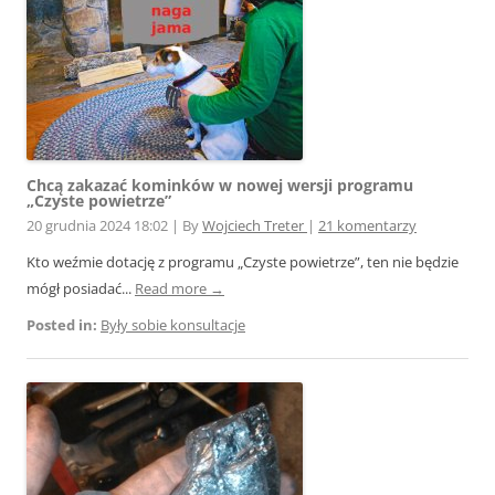
Chcą zakazać kominków w nowej wersji programu
„Czyste powietrze”
20 grudnia 2024 18:02
|
By
Wojciech Treter
|
21 komentarzy
Kto weźmie dotację z programu „Czyste powietrze”, ten nie będzie
mógł posiadać...
Read more →
Posted in:
Były sobie konsultacje