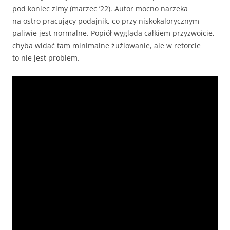
pod koniec zimy (marzec ’22). Autor mocno narzeka
na ostro pracujący podajnik, co przy niskokalorycznym
paliwie jest normalne. Popiół wygląda całkiem przyzwoicie,
chyba widać tam minimalne żużlowanie, ale w retorcie
to nie jest problem.