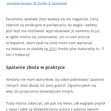
gatunków biomasy, M. Kocyba, K. Szczepański
Parametry opałowe zbóż wydają się nie najgorsze. Ceny
również są atrakcyjne w porównaniu do węgla i pelletu.
Jeśli ktoś ma możliwość wyprodukować je samemu to już
w ogóle można się zastanawiać, po co nam jeszcze
te kopalnie, skoro opał na zimę może nam wyrosnąć
na hektarze za stodołą (
w 2021
średni plon kukurydzy to ~7
ton z hektara)?
Spalanie zboża w praktyce
Niestety nie mam warunków, by sobie potestować spalanie
różnych zbóż dłużej niż parę godzin. Ograniczyłem się
więc do przejrzenia doświadczeń innych.
Tutaj można zobaczyć, jak pali się owies, jak wygląda popiół
z owsa i jakie są doświadczenia autora z palenia owsem