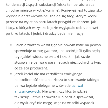
kondensacji żrących substancji (niska temperatura spalin,
chłodne miejsca w kotle/kominie). Ponieważ jest to zjawisko
wysoce nieprzewidywalne, znajdą się tacy, którym kocioł
przeżre na wylot po paru latach przygód ze zbożem, jak
i tacy, u których wszystko będzie wyglądało dobrze nawet
po kilku latach. I jedni, i drudzy będą mieli rację.
Palenie zbożem we względnie nowym kotle na pewno
spowoduje utratę gwarancji na kocioł jeśli tylko będą
tego jakieś widoczne oznaki i skutki – jak każde
stosowanie paliwa o parametrach niezgodnych z tym,
co zaleca producent.
Jeżeli kocioł nie ma certyfikatu emisyjnego
na okoliczność spalania zboża to stosowanie takiego
paliwa będzie nielegalne w świetle
uchwał
antysmogowych
. Nie wiem, czy ktoś to gdzieś
tak skrupulatnie sprawdza lub będzie sprawdzał,
ale wykluczyć nie mogę, więc na wszelki wypadek