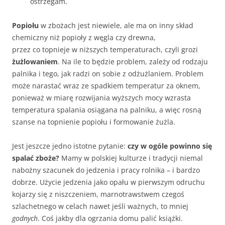
ostrzegam.
Popiołu
w zbożach jest niewiele, ale ma on inny skład
chemiczny niż popioły z węgla czy drewna,
przez co topnieje w niższych temperaturach, czyli grozi
żużlowaniem
. Na ile to będzie problem, zależy od rodzaju
palnika i tego, jak radzi on sobie z odżużlaniem. Problem
może narastać wraz ze spadkiem temperatur za oknem,
ponieważ w miarę rozwijania wyższych mocy wzrasta
temperatura spalania osiągana na palniku, a więc rosną
szanse na topnienie popiołu i formowanie żużla.
Jest jeszcze jedno istotne pytanie:
czy w ogóle powinno się
spalać zboże?
Mamy w polskiej kulturze i tradycji niemal
nabożny szacunek do jedzenia i pracy rolnika – i bardzo
dobrze. Użycie jedzenia jako opału w pierwszym odruchu
kojarzy się z niszczeniem, marnotrawstwem czegoś
szlachetnego w celach nawet jeśli ważnych, to mniej
godnych
. Coś jakby dla ogrzania domu palić książki.