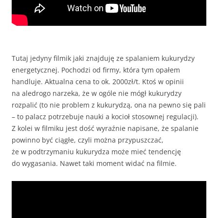
Tutaj jedyny filmik jaki znajduję ze spalaniem kukurydzy
energetycznej. Pochodzi od firmy, która tym opałem
handluje. Aktualna cena to ok. 2000zł/t. Ktoś w opinii
na aledrogo narzeka, że w ogóle nie mógł kukurydzy
rozpalić (to nie problem z kukurydzą, ona na pewno się pali
– to palacz potrzebuje nauki a kocioł stosownej regulacji).
Z kolei w filmiku jest dość wyraźnie napisane, że spalanie
powinno być ciągłe, czyli można przypuszczać,
że w podtrzymaniu kukurydza może mieć tendencję
do wygasania. Nawet taki moment widać na filmie.