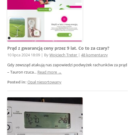
Prąd z gwarancją ceny przez 9 lat. Co to za czary?
10 lipca 2024 18:09
|
By
Wojciech Treter
|
48 komentarzy
Gdy zewsząd atakują nas zapowiedzi podwyżek rachunków za prąd
– Tauron rzuca...
Read more →
Posted in:
Opał niesortowany