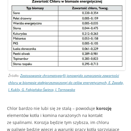
Źródło:
Zastosowanie chromatogarfii jonowejdo oznaczania zawartości
chloru w biomasie stałejprzeznaczonej do celów energetycznych, E. Zapała,
I. Kuklis, G. Fabjańska-Świeca, J. Tarnowska
Chlor bardzo nie lubi się ze stalą – powoduje
korozję
elementów kotła i komina narażonych na kontakt
ze spalinami. Korozja będzie tym szybsza, im chloru
w paliwie będzie więcej a warunki pracy kotła sprzyjające