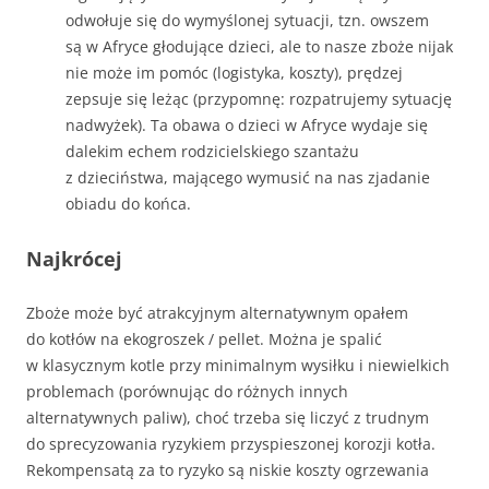
odwołuje się do wymyślonej sytuacji, tzn. owszem
są w Afryce głodujące dzieci, ale to nasze zboże nijak
nie może im pomóc (logistyka, koszty), prędzej
zepsuje się leżąc (przypomnę: rozpatrujemy sytuację
nadwyżek). Ta obawa o dzieci w Afryce wydaje się
dalekim echem rodzicielskiego szantażu
z dzieciństwa, mającego wymusić na nas zjadanie
obiadu do końca.
Najkrócej
Zboże może być atrakcyjnym alternatywnym opałem
do kotłów na ekogroszek / pellet. Można je spalić
w klasycznym kotle przy minimalnym wysiłku i niewielkich
problemach (porównując do różnych innych
alternatywnych paliw), choć trzeba się liczyć z trudnym
do sprecyzowania ryzykiem przyspieszonej korozji kotła.
Rekompensatą za to ryzyko są niskie koszty ogrzewania