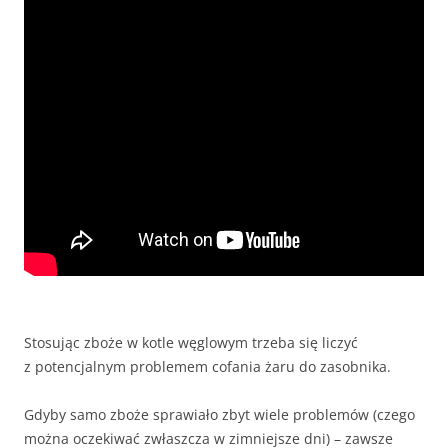
Stosując zboże w kotle węglowym trzeba się liczyć
z potencjalnym problemem cofania żaru do zasobnika.
Gdyby samo zboże sprawiało zbyt wiele problemów (czego
można oczekiwać zwłaszcza w zimniejsze dni) – zawsze