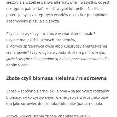
cieszyć się wszelkie paliwa alternatywne – wszystko, co jest
dostępne, palne i tańsze niż węgiel lub pellet. Na liście
potencjalnych zastępczych wsadów do kotła z podajnikiem
dość wysoko plasują się zboża.
Czy da się wykorzystać zboże w charakterze opału?
Czy nie ma jakichś ukrytych problemów,
o których sprzedawca owsa albo kukurydzy energetycznej
ci nie powie? I czy w ogóle wypada zbożem palić w kraju,
gdzie kruszynę chleba podnoszą z ziemi przez uszanowanie dla
darów Nieba?
Zboże czyli biomasa nieleśna / niedrzewna
Zboża – zarówno ziarno jak i słoma – są jednym z rodzajów
biomasy, wykorzystywanym w energetyce wprost jako opał
lub jako surowiec do produkcji biopaliw (patrz: rzepak).
Pomysł wykorzystania zbóż w charakterze opału