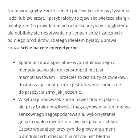
Na pewno gdyby zboże szło do pieców kosztem wyżywienia
ludzi lub zwierząt, i przybrałoby to zjawisko większą skalę –
byłoby źle. Co prawda nie od razu skończyłoby się głodem,
ale odbiłoby się negatywnie na cenach zbóż i zależnych
od niego produktów. Dlatego ideałem byłaby uprawa
zboża
ściśle na cele energetyczne
.
Spalanie zboża specjalnie wyprodukowanego /
nienadającego się do konsumpcji nie jest
marnotrawstwem – przecież to też służy człowiekowi:
dostarczając ciepło, które jest tak samo konieczne
do przeżycia zimy jak jedzenie.
W sytuacji nadwyżek zboża nawet dobrej jakości,
ale przy braku możliwości magazynowania lub innego
sensownego zagospodarowania, wykorzystanie
go jako opału również nie jawi się jako nic złego.
Często wpadający przy tym do głowy argument
o głodujących dzieciach w Afryce jest błędny –