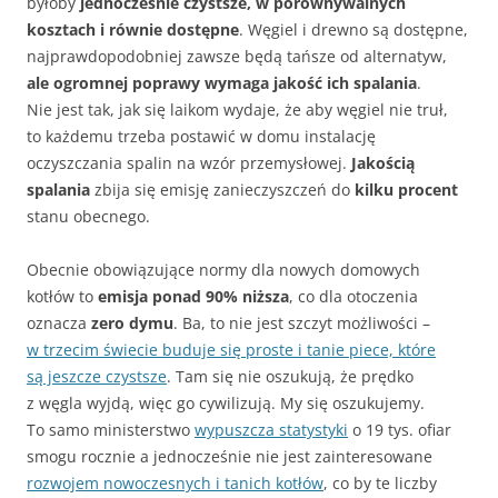
byłoby
jednocześnie czystsze, w porównywalnych
kosztach i równie dostępne
. Węgiel i drewno są dostępne,
najprawdopodobniej zawsze będą tańsze od alternatyw,
ale ogromnej poprawy wymaga jakość ich spalania
.
Nie jest tak, jak się laikom wydaje, że aby węgiel nie truł,
to każdemu trzeba postawić w domu instalację
oczyszczania spalin na wzór przemysłowej.
Jakością
spalania
zbija się emisję zanieczyszczeń do
kilku procent
stanu obecnego.
Obecnie obowiązujące normy dla nowych domowych
kotłów to
emisja ponad 90% niższa
, co dla otoczenia
oznacza
zero dymu
. Ba, to nie jest szczyt możliwości –
w trzecim świecie buduje się proste i tanie piece, które
są jeszcze czystsze
. Tam się nie oszukują, że prędko
z węgla wyjdą, więc go cywilizują. My się oszukujemy.
To samo ministerstwo
wypuszcza statystyki
o 19 tys. ofiar
smogu rocznie a jednocześnie nie jest zainteresowane
rozwojem nowoczesnych i tanich kotłów
, co by te liczby