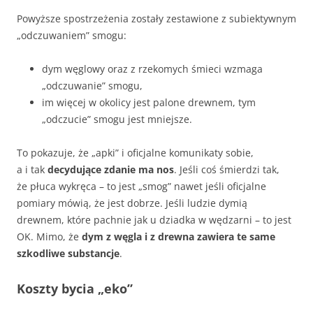
Powyższe spostrzeżenia zostały zestawione z subiektywnym
„odczuwaniem” smogu:
dym węglowy oraz z rzekomych śmieci wzmaga
„odczuwanie” smogu,
im więcej w okolicy jest palone drewnem, tym
„odczucie” smogu jest mniejsze.
To pokazuje, że „apki” i oficjalne komunikaty sobie,
a i tak
decydujące zdanie ma nos
. Jeśli coś śmierdzi tak,
że płuca wykręca – to jest „smog” nawet jeśli oficjalne
pomiary mówią, że jest dobrze. Jeśli ludzie dymią
drewnem, które pachnie jak u dziadka w wędzarni – to jest
OK. Mimo, że
dym z węgla i z drewna zawiera te same
szkodliwe substancje
.
Koszty bycia „eko”