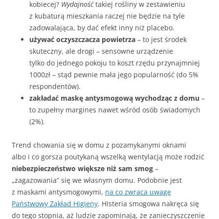
kobiecej?
Wydajność
takiej rośliny w zestawieniu
z kubaturą mieszkania raczej nie będzie na tyle
zadowalająca, by dać efekt inny niż placebo.
używać oczyszczacza powietrza
– to jest środek
skuteczny, ale drogi – sensowne urządzenie
tylko do jednego pokoju to koszt rzędu przynajmniej
1000zł – stąd pewnie mała jego popularność (do 5%
respondentów).
zakładać maskę antysmogową wychodząc z domu
–
to zupełny margines nawet wśród osób świadomych
(2%).
Trend chowania się w domu z pozamykanymi oknami
albo i co gorsza poutykaną wszelką wentylacją może rodzić
niebezpieczeństwo większe niż sam smog
–
„zagazowania” się we własnym domu. Podobnie jest
z maskami antysmogowymi,
na co zwraca uwagę
Państwowy Zakład Higieny
. Histeria smogowa nakręca się
do tego stopnia, aż ludzie zapominają, że zanieczyszczenie