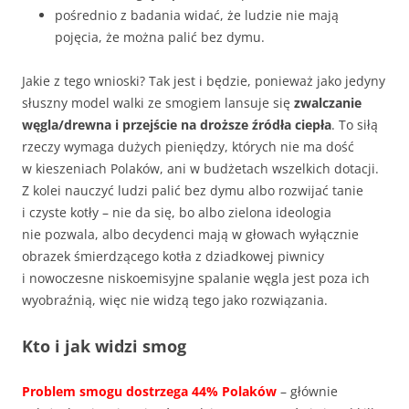
pośrednio z badania widać, że ludzie nie mają
pojęcia, że można palić bez dymu.
Jakie z tego wnioski? Tak jest i będzie, ponieważ jako jedyny
słuszny model walki ze smogiem lansuje się
zwalczanie
węgla/drewna i przejście na droższe źródła ciepła
. To siłą
rzeczy wymaga dużych pieniędzy, których nie ma dość
w kieszeniach Polaków, ani w budżetach wszelkich dotacji.
Z kolei nauczyć ludzi palić bez dymu albo rozwijać tanie
i czyste kotły – nie da się, bo albo zielona ideologia
nie pozwala, albo decydenci mają w głowach wyłącznie
obrazek śmierdzącego kotła z dziadkowej piwnicy
i nowoczesne niskoemisyjne spalanie węgla jest poza ich
wyobraźnią, więc nie widzą tego jako rozwiązania.
Kto i jak widzi smog
Problem smogu dostrzega 44% Polaków
– głównie