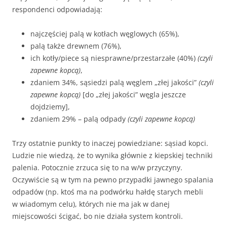
respondenci odpowiadają:
najczęściej palą w kotłach węglowych (65%),
palą także drewnem (76%),
ich kotły/piece są niesprawne/przestarzałe (40%)
(czyli
zapewne kopcą)
,
zdaniem 34%, sąsiedzi palą węglem „złej jakości”
(czyli
zapewne kopcą)
[do „złej jakości” węgla jeszcze
dojdziemy],
zdaniem 29% – palą odpady
(czyli zapewne kopcą)
Trzy ostatnie punkty to inaczej powiedziane: sąsiad kopci.
Ludzie nie wiedzą, że to wynika głównie z kiepskiej techniki
palenia. Potocznie zrzuca się to na w/w przyczyny.
Oczywiście są w tym na pewno przypadki jawnego spalania
odpadów (np. ktoś ma na podwórku hałdę starych mebli
w wiadomym celu), których nie ma jak w danej
miejscowości ścigać, bo nie działa system kontroli.