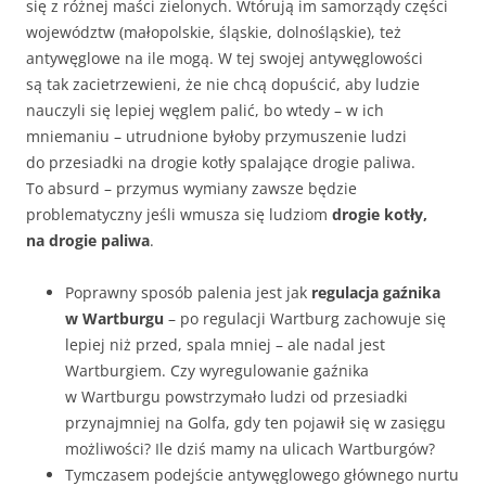
się z różnej maści zielonych. Wtórują im samorządy części
województw (małopolskie, śląskie, dolnośląskie), też
antywęglowe na ile mogą. W tej swojej antywęglowości
są tak zacietrzewieni, że nie chcą dopuścić, aby ludzie
nauczyli się lepiej węglem palić, bo wtedy – w ich
mniemaniu – utrudnione byłoby przymuszenie ludzi
do przesiadki na drogie kotły spalające drogie paliwa.
To absurd – przymus wymiany zawsze będzie
problematyczny jeśli wmusza się ludziom
drogie kotły,
na drogie paliwa
.
Poprawny sposób palenia jest jak
regulacja gaźnika
w Wartburgu
– po regulacji Wartburg zachowuje się
lepiej niż przed, spala mniej – ale nadal jest
Wartburgiem. Czy wyregulowanie gaźnika
w Wartburgu powstrzymało ludzi od przesiadki
przynajmniej na Golfa, gdy ten pojawił się w zasięgu
możliwości? Ile dziś mamy na ulicach Wartburgów?
Tymczasem podejście antywęglowego głównego nurtu