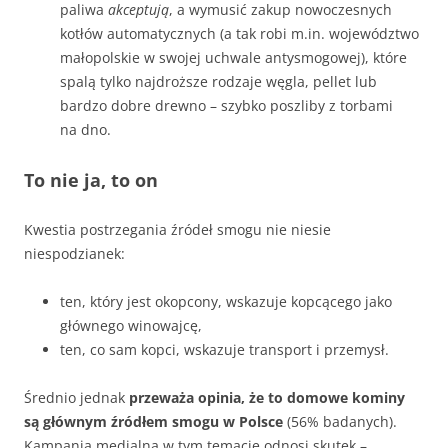
paliwa
akceptują
, a wymusić zakup nowoczesnych
kotłów automatycznych (a tak robi m.in. województwo
małopolskie w swojej uchwale antysmogowej), które
spalą tylko najdroższe rodzaje węgla, pellet lub
bardzo dobre drewno – szybko poszliby z torbami
na dno.
To nie ja, to on
Kwestia postrzegania źródeł smogu nie niesie
niespodzianek:
ten, który jest okopcony, wskazuje kopcącego jako
głównego winowajcę,
ten, co sam kopci, wskazuje transport i przemysł.
Średnio jednak
przeważa opinia, że to domowe kominy
są głównym źródłem smogu w Polsce
(56% badanych).
Kampania medialna w tym temacie odnosi skutek –