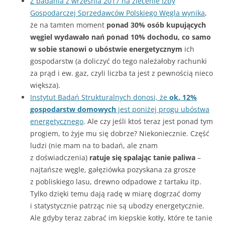
Z badania z września 2017 na zlecenie Izby
Gospodarczej Sprzedawców Polskiego Węgla wynika
,
że na tamten moment
ponad 30% osób kupujących
węgiel wydawało nań ponad 10% dochodu, co samo
w sobie stanowi o ubóstwie energetycznym
ich
gospodarstw (a doliczyć do tego należałoby rachunki
za prąd i ew. gaz, czyli liczba ta jest z pewnością nieco
większa).
Instytut Badań Strukturalnych donosi, że
ok. 12%
gospodarstw domowych
jest poniżej progu ubóstwa
energetycznego
. Ale czy jeśli ktoś teraz jest ponad tym
progiem, to żyje mu się dobrze? Niekoniecznie. Część
ludzi (nie mam na to badań, ale znam
z doświadczenia)
ratuje się spalając tanie paliwa
–
najtańsze węgle, gałęziówka pozyskana za grosze
z pobliskiego lasu, drewno odpadowe z tartaku itp.
Tylko dzięki temu dają radę w miarę dogrzać domy
i statystycznie patrząc nie są ubodzy energetycznie.
Ale gdyby teraz zabrać im kiepskie kotły, które te tanie