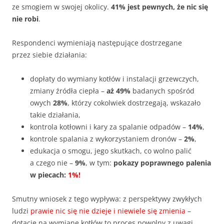
ze smogiem w swojej okolicy.
41% jest pewnych, że nic się
nie robi
.
Respondenci wymieniają następujące dostrzegane
przez siebie działania:
dopłaty do wymiany kotłów i instalacji grzewczych,
zmiany źródła ciepła –
aż 49%
badanych spośród
owych
28%
, którzy cokolwiek dostrzegają, wskazało
takie działania,
kontrola kotłowni i kary za spalanie odpadów –
14%
,
kontrole spalania z wykorzystaniem dronów –
2%
,
edukacja o smogu, jego skutkach, co wolno palić
a czego nie –
9%
, w tym:
pokazy poprawnego palenia
w piecach:
1%!
Smutny wniosek z tego wypływa: z perspektywy zwykłych
ludzi
prawie nic się nie dzieje i niewiele się zmienia
–
dotacje na wymianę kotłów to proces powolny z uwagi