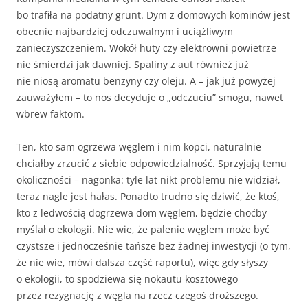
bo trafiła na podatny grunt. Dym z domowych kominów jest
obecnie najbardziej odczuwalnym i uciążliwym
zanieczyszczeniem. Wokół huty czy elektrowni powietrze
nie śmierdzi jak dawniej. Spaliny z aut również już
nie niosą aromatu benzyny czy oleju. A – jak już powyżej
zauważyłem – to nos decyduje o „odczuciu” smogu, nawet
wbrew faktom.
Ten, kto sam ogrzewa węglem i nim kopci, naturalnie
chciałby zrzucić z siebie odpowiedzialność. Sprzyjają temu
okoliczności – nagonka: tyle lat nikt problemu nie widział,
teraz nagle jest hałas. Ponadto trudno się dziwić, że ktoś,
kto z ledwością dogrzewa dom węglem, będzie choćby
myślał o ekologii. Nie wie, że palenie węglem może być
czystsze i jednocześnie tańsze bez żadnej inwestycji (o tym,
że nie wie, mówi dalsza część raportu), więc gdy słyszy
o ekologii, to spodziewa się nokautu kosztowego
przez rezygnację z węgla na rzecz czegoś droższego.