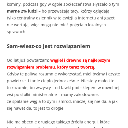
kominy, podczas gdy w ogóle społeczeństwa słyszało o tym
marne 2% ludzi
– bo przeważają tacy, którzy oglądają
tylko centralny dziennik w telewizji a internetu ani gazet
nie wertują, więc mogą nie mieć pojęcia o lokalnych
sprawach.
Sam-wiesz-co jest rozwiązaniem
Od lat już powtarzam:
węgiel i drewno są najlepszym
rozwiązaniem problemu, który teraz tworzą
.
Gdyby te paliwa rozumnie wykorzystać, mielibyśmy i czyste
powietrze, i tanie ciepło jednocześnie. Niestety mało kto
to rozumie, bo wszyscy – od ławki pod sklepem w dowolnej
wsi po stołki ministerialne – mamy zakodowane,
że spalanie węgla to dym i smród, inaczej się nie da, a jak
się nawet da, to jest to drogie.
Nie ma obecnie drugiego takiego źródła energii, które