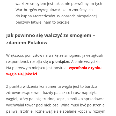
walki ze smogiem jest takie: nie pozwólmy im tych
Wartburgów wyregulować, za to zmuśmy ich
do kupna Mercedesów. W oparach niespalonej
benzyny łatwiej nam to pójdzie.
Jak powinno się walczyć ze smogiem –
zdaniem Polaków
Większość pomysłów na walkę ze smogiem, jakie zgłosili
respondenci, rozbija się o
pieniądze
. Ale nie wszystkie.
Na pierwszym miejscu jest postulat
wycofania z rynku
węgla złej jakości
.
Z punktu widzenia konsumenta węgla jest to bardzo
zdroworozsądkowe – każdy palacz co i rusz napotyka
węgiel, który pali się trudno, kopci, smoli – a sprzedawca
wychwalał towar pod niebiosa. Wina musi być po stronie
paliwa. Istotnie, różne węgle źle spalane kopcą w różnym