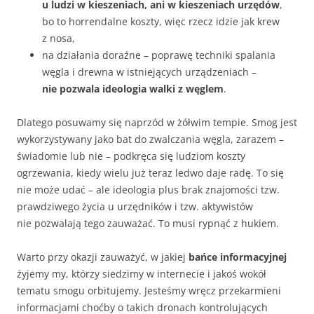
u ludzi w kieszeniach, ani w kieszeniach urzędów
,
bo to horrendalne koszty, więc rzecz idzie jak krew
z nosa,
na działania doraźne – poprawę techniki spalania
węgla i drewna w istniejących urządzeniach –
nie pozwala ideologia walki z węglem
.
Dlatego posuwamy się naprzód w żółwim tempie. Smog jest
wykorzystywany jako bat do zwalczania węgla, zarazem –
świadomie lub nie – podkręca się ludziom koszty
ogrzewania, kiedy wielu już teraz ledwo daje radę. To się
nie może udać – ale ideologia plus brak znajomości tzw.
prawdziwego życia u urzędników i tzw. aktywistów
nie pozwalają tego zauważać. To musi rypnąć z hukiem.
Warto przy okazji zauważyć, w jakiej
bańce informacyjnej
żyjemy my, którzy siedzimy w internecie i jakoś wokół
tematu smogu orbitujemy. Jesteśmy wręcz przekarmieni
informacjami choćby o takich dronach kontrolujących