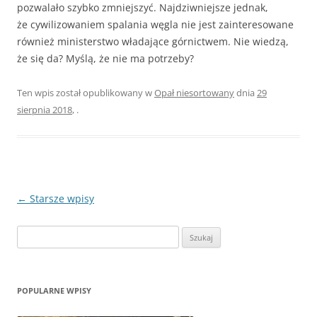
pozwalało szybko zmniejszyć. Najdziwniejsze jednak,
że cywilizowaniem spalania węgla nie jest zainteresowane
również ministerstwo władające górnictwem. Nie wiedzą,
że się da? Myślą, że nie ma potrzeby?
Ten wpis został opublikowany w
Opał niesortowany
dnia
29
sierpnia 2018
,
.
Zobacz
←
Starsze wpisy
wpisy
Szukaj:
POPULARNE WPISY