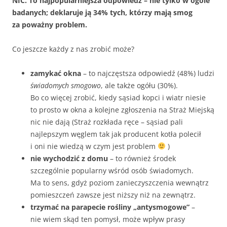
NIC. To najpopularniejsza odpowiedź – nie tylko w ogóle
badanych; deklaruje ją 34% tych, którzy mają smog
za poważny problem.
Co jeszcze każdy z nas zrobić może?
zamykać okna
– to najczęstsza odpowiedź (48%) ludzi
świadomych smogowo
, ale także ogółu (30%).
Bo co więcej zrobić, kiedy sąsiad kopci i wiatr niesie
to prosto w okna a kolejne zgłoszenia na Straż Miejską
nic nie dają (Straż rozkłada ręce – sąsiad pali
najlepszym węglem tak jak producent kotła polecił
i oni nie wiedzą w czym jest problem
)
nie wychodzić z domu
– to również środek
szczególnie popularny wśród osób świadomych.
Ma to sens, gdyż poziom zanieczyszczenia wewnątrz
pomieszczeń zawsze jest niższy niż na zewnątrz.
trzymać na parapecie rośliny „antysmogowe”
–
nie wiem skąd ten pomysł, może wpływ prasy