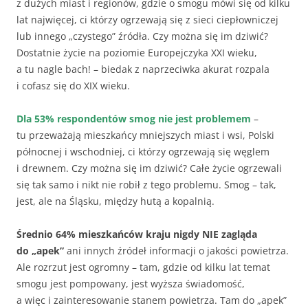
z dużych miast i regionów, gdzie o smogu mówi się od kilku
lat najwięcej, ci którzy ogrzewają się z sieci ciepłowniczej
lub innego „czystego” źródła. Czy można się im dziwić?
Dostatnie życie na poziomie Europejczyka XXI wieku,
a tu nagle bach! – biedak z naprzeciwka akurat rozpala
i cofasz się do XIX wieku.
Dla 53% respondentów smog nie jest problemem
–
tu przeważają mieszkańcy mniejszych miast i wsi, Polski
północnej i wschodniej, ci którzy ogrzewają się węglem
i drewnem. Czy można się im dziwić? Całe życie ogrzewali
się tak samo i nikt nie robił z tego problemu. Smog – tak,
jest, ale na Śląsku, między hutą a kopalnią.
Średnio 64% mieszkańców kraju nigdy NIE zagląda
do „apek”
ani innych źródeł informacji o jakości powietrza.
Ale rozrzut jest ogromny – tam, gdzie od kilku lat temat
smogu jest pompowany, jest wyższa świadomość,
a więc i zainteresowanie stanem powietrza. Tam do „apek”