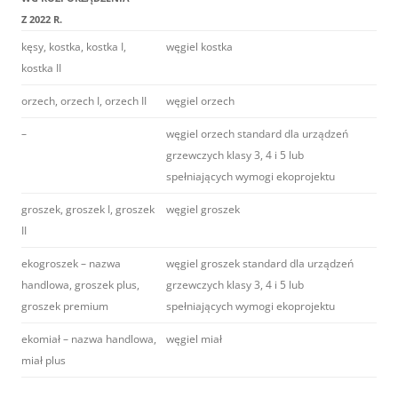
Z 2022 R.
kęsy, kostka, kostka I,
węgiel kostka
kostka II
orzech, orzech I, orzech II
węgiel orzech
–
węgiel orzech standard dla urządzeń
grzewczych klasy 3, 4 i 5 lub
spełniających wymogi ekoprojektu
groszek, groszek I, groszek
węgiel groszek
II
ekogroszek – nazwa
węgiel groszek standard dla urządzeń
handlowa, groszek plus,
grzewczych klasy 3, 4 i 5 lub
groszek premium
spełniających wymogi ekoprojektu
ekomiał – nazwa handlowa,
węgiel miał
miał plus