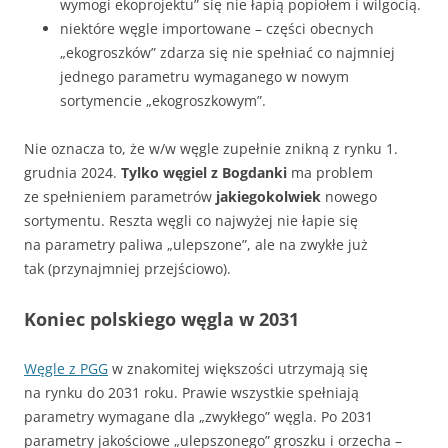
wymogi ekoprojektu” się nie łapią popiołem i wilgocią.
niektóre węgle importowane – części obecnych
„ekogroszków” zdarza się nie spełniać co najmniej
jednego parametru wymaganego w nowym
sortymencie „ekogroszkowym”.
Nie oznacza to, że w/w węgle zupełnie znikną z rynku 1.
grudnia 2024.
Tylko węgiel z Bogdanki
ma problem
ze spełnieniem parametrów
jakiegokolwiek
nowego
sortymentu. Reszta węgli co najwyżej nie łapie się
na parametry paliwa „ulepszone”, ale na zwykłe już
tak (przynajmniej przejściowo).
Koniec polskiego węgla w 2031
Węgle z PGG
w znakomitej większości utrzymają się
na rynku do 2031 roku. Prawie wszystkie spełniają
parametry wymagane dla „zwykłego” węgla. Po 2031
parametry jakościowe „ulepszonego” groszku i orzecha –