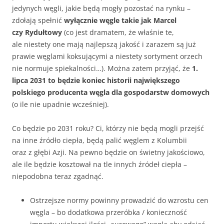
jedynych węgli, jakie będą mogły pozostać na rynku –
zdołają spełnić
wyłącznie węgle takie jak Marcel
czy Rydułtowy
(co jest dramatem, że właśnie te,
ale niestety one mają najlepszą jakość i zarazem są już
prawie węglami koksującymi a niestety sortyment orzech
nie normuje spiekalności…). Można zatem przyjąć, że
1.
lipca 2031 to będzie koniec historii największego
polskiego producenta węgla dla gospodarstw domowych
(o ile nie upadnie wcześniej).
Co będzie po 2031 roku? Ci, którzy nie będą mogli przejść
na inne źródło ciepła, będą palić węglem z Kolumbii
oraz z głębi Azji. Na pewno będzie on świetny jakościowo,
ale ile będzie kosztował na tle innych źródeł ciepła –
niepodobna teraz zgadnąć.
Ostrzejsze normy powinny prowadzić do wzrostu cen
węgla – bo dodatkowa przeróbka / konieczność