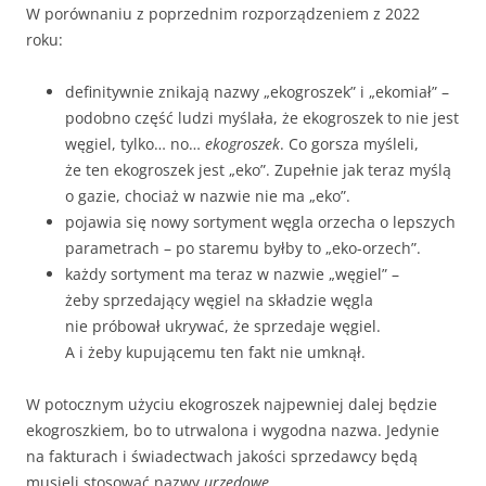
W porównaniu z poprzednim rozporządzeniem z 2022
roku:
definitywnie znikają nazwy „ekogroszek” i „ekomiał” –
podobno część ludzi myślała, że ekogroszek to nie jest
węgiel, tylko… no…
ekogroszek
. Co gorsza myśleli,
że ten ekogroszek jest „eko”. Zupełnie jak teraz myślą
o gazie, chociaż w nazwie nie ma „eko”.
pojawia się nowy sortyment węgla orzecha o lepszych
parametrach – po staremu byłby to „eko-orzech”.
każdy sortyment ma teraz w nazwie „węgiel” –
żeby sprzedający węgiel na składzie węgla
nie próbował ukrywać, że sprzedaje węgiel.
A i żeby kupującemu ten fakt nie umknął.
W potocznym użyciu ekogroszek najpewniej dalej będzie
ekogroszkiem, bo to utrwalona i wygodna nazwa. Jedynie
na fakturach i świadectwach jakości sprzedawcy będą
musieli stosować nazwy
urzędowe
.