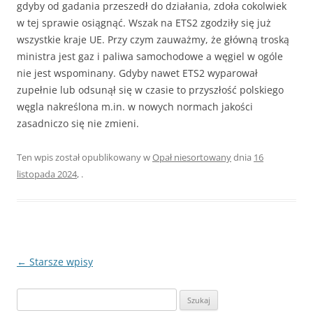
gdyby od gadania przeszedł do działania, zdoła cokolwiek
w tej sprawie osiągnąć. Wszak na ETS2 zgodziły się już
wszystkie kraje UE. Przy czym zauważmy, że główną troską
ministra jest gaz i paliwa samochodowe a węgiel w ogóle
nie jest wspominany. Gdyby nawet ETS2 wyparował
zupełnie lub odsunął się w czasie to przyszłość polskiego
węgla nakreślona m.in. w nowych normach jakości
zasadniczo się nie zmieni.
Ten wpis został opublikowany w
Opał niesortowany
dnia
16
listopada 2024
,
.
Zobacz
←
Starsze wpisy
wpisy
Szukaj: