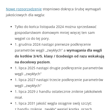
Nowe rozporządzenie
stopniowo dokręca śrubę wymagań
jakościowych dla węgla:
Tylko do końca listopada 2024 można sprzedawać
gospodarstwom domowym mniej więcej ten sam
węgiel co do tej pory.
1. grudnia 2024 nastąpi pierwsze podkręcenie
parametrów węgli „zwykłych” a
wymagania dla węgli
do kotłów 3/4/5. klasy / Ecodesign od razu wskakują
na docelowy poziom
.
1. lipca 2025 nastąpi drugie podkręcenie parametrów
węgli „zwykłych”
1. lipca 2027 nastąpi trzecie podkręcenie parametrów
węgli „zwykłych”
1. lipca 2029 z handlu ostatecznie zniknie jakikolwiek
miał.
1. lipca 2031 jakość węgla osiągnie swój szczyt;
z handlu zniknie „zwykły” węgiel kostka, orzech