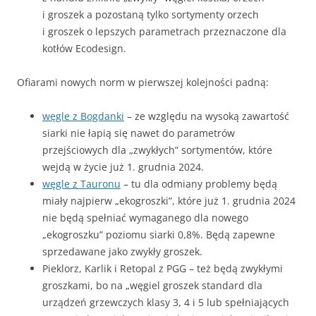
i groszek a pozostaną tylko sortymenty orzech
i groszek o lepszych parametrach przeznaczone dla
kotłów Ecodesign.
Ofiarami nowych norm w pierwszej kolejności padną:
węgle z Bogdanki
– ze względu na wysoką zawartość
siarki nie łapią się nawet do parametrów
przejściowych dla „zwykłych” sortymentów, które
wejdą w życie już 1. grudnia 2024.
węgle z Tauronu
– tu dla odmiany problemy będą
miały najpierw „ekogroszki”, które już 1. grudnia 2024
nie będą spełniać wymaganego dla nowego
„ekogroszku” poziomu siarki 0,8%. Będą zapewne
sprzedawane jako zwykły groszek.
Pieklorz, Karlik i Retopal z PGG – też będą zwykłymi
groszkami, bo na „węgiel groszek standard dla
urządzeń grzewczych klasy 3, 4 i 5 lub spełniających