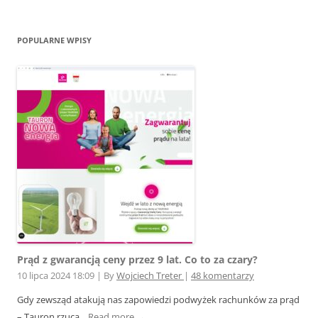
POPULARNE WPISY
Prąd z gwarancją ceny przez 9 lat. Co to za czary?
10 lipca 2024 18:09
|
By
Wojciech Treter
|
48 komentarzy
Gdy zewsząd atakują nas zapowiedzi podwyżek rachunków za prąd
– Tauron rzuca...
Read more →