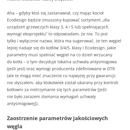
Aha – gdyby ktoś się zastanawiał, czy mając kocioł
Ecodesign będzie zmuszony kupować sortyment „dla
urządzeń grzewczych klasy 3, 4 i 5 lub spełniających
wymogi ekoprojektu” to odpowiadam, że nie. To jest
tylko i wyłącznie nazwa, która ma sugerować, że ten węgiel
lepiej nadaje się do kotłów 3/4/5. klasy i Ecodesign. Jakie
parametry musi spełniać węgiel na co dzień wrzucany
do kotła – o tym decyduje lokalna uchwała antysmogowa
(jeśli jest) oraz wymogi producenta zdefiniowane w DTR
(ale te mogą mieć znaczenie co najwyżej przy gwarancji;
nie słyszałem, aby ktokolwiek został ukarany przy kontroli
kotłowni za nietrzymanie się tych parametrów [jeśli
nie było zarazem złamania wymagań uchwały
antysmogowej]).
Zaostrzenie parametrów jakościowych
węgla