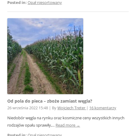
Posted in:
Opał niesortowany
Od pola do pieca – zboże zamiast węgla?
26 września 2022 15:48
|
By
Wojciech Treter
|
16 komentarzy
Niedobór węgla na rynku oraz kosmiczne ceny wszystkich innych
rodzajów opału sprawiły,...
Read more →
Posted in:
Opał niesortowany