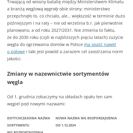
Trwającą od wiosny batalię między Ministerstwem Klimatu
a branżą węglową
wygrały
obie strony: ministerstwo
przepchnęło to, co chciało, ale… większość w terminie dużo
późniejszym i na raty – nie od września b.r. jak pierwotnie
planowano, a od roku 2027/2031. Nie zmienia to faktu,
że do 2030 roku (czyli w najbliższych pięciu latach) zużycie
węgla do ogrzewania domów w Polsce
ma spaść nawet
o połowę
i taki jest powód a zarazem cel zaostrzania norm
jakości.
Zmiany w nazewnictwie sortymentów
węgla
Od 1. grudnia zobaczymy na składach opału ten sam
węgiel pod nowymi nazwami:
DOTYCHCZASOWA NAZWA
NOWA NAZWA WG ROZPORZĄDZENIA
SORTYMENTU
OD 1.12.2024
WG ROZPORZĄDZENIA