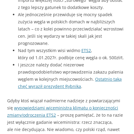
importu większej ilości „surowego” węgla aby odsiać
z tego lepszy gatunek to dodatkowe koszty.
Ale jednocześnie przewiduje się mocny spadek
zużycia węgla w polskich domach w najbliższych
latach – co z kolei powinno przeciwdziałać wzrostowi
cen. Jeśli się wydarzy w takiej skali jak jest
prognozowane.
Nad tym wszystkim wisi widmo
ETS2
,
który od 1.01.2027r. podbije cenę węgla o ok. 500zł/t.
I jeszcze należy dodać niezerowe
prawdopodobieństwo wprowadzenia zakazu palenia
węglem w kolejnych miejscowościach.
Ostatnio taką
chęć wyraził prezydent Rybnika
.
Gdyby ktoś wiązał nadmierne nadzieje z powtarzającymi
się
wypowiedziami wiceministra klimatu o konieczności
zmiany/odroczenia ETS2
– proszę pamiętać, że to na razie
jest wyłącznie gadanie wiceministra: rzecz znacząca,
ale nie decydująca. Nie wiadomo, czy polski rząd, nawet