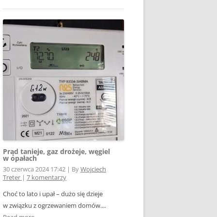
Prąd tanieje, gaz drożeje, węgiel
w opałach
30 czerwca 2024 17:42
|
By
Wojciech
Treter
|
7 komentarzy
Choć to lato i upał – dużo się dzieje
w związku z ogrzewaniem domów....
Read more →