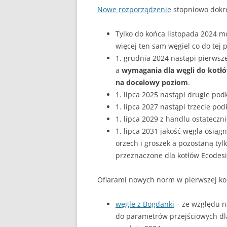
Nowe rozporządzenie
stopniowo dokr
Tylko do końca listopada 2024
więcej ten sam węgiel co do tej p
1. grudnia 2024 nastąpi pierwsz
a
wymagania dla węgli do kotłó
na docelowy poziom
.
1. lipca 2025 nastąpi drugie po
1. lipca 2027 nastąpi trzecie po
1. lipca 2029 z handlu ostateczni
1. lipca 2031 jakość węgla osiągn
orzech i groszek a pozostaną tyl
przeznaczone dla kotłów Ecodesi
Ofiarami nowych norm w pierwszej ko
węgle z Bogdanki
– ze względu na
do parametrów przejściowych dla