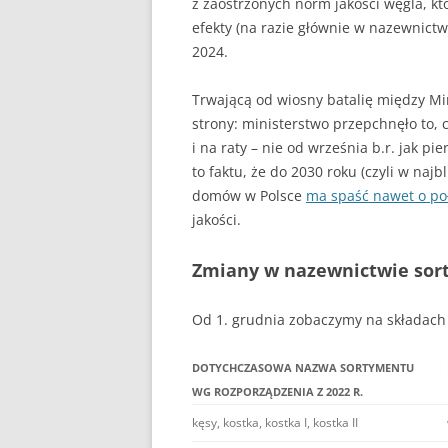
z zaostrzonych norm jakości węgla, któ
DLACZEGO PIEC KOPCI
efekty (na razie głównie w nazewnictw
ZRĘBKA DRZEWNA
2024.
GDY BIEDA NIE POZWAL
Trwającą od wiosny batalię między M
OGRZAĆ
strony: ministerstwo przepchnęło to, 
i na raty – nie od września b.r. jak p
to faktu, że do 2030 roku (czyli w naj
domów w Polsce
ma spaść nawet o p
jakości.
Zmiany w nazewnictwie so
Od 1. grudnia zobaczymy na składach
DOTYCHCZASOWA NAZWA SORTYMENTU
WG ROZPORZĄDZENIA Z 2022 R.
kęsy, kostka, kostka I, kostka II