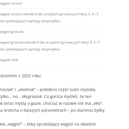
węgiel orzech
węgiel orzech standard dla urządzeń grzewczych klasy 3, 4 i 5
lub spełniających wymogi ekoprojektu
węgiel groszek
węgiel groszek standard dla urządzeń grzewczych klasy 3, 4 i 5
lub spełniających wymogi ekoprojektu
węgiel miał
dzeniem z 2022 roku:
roszek” i „ekomiał” – podobno część ludzi myślała,
, tylko… no…
ekogroszek
. Co gorsza myśleli, że ten
ak teraz myślą o gazie, chociaż w nazwie nie ma „eko”.
la orzecha o lepszych parametrach – po staremu byłby
ie „węgiel” – żeby sprzedający węgiel na składzie