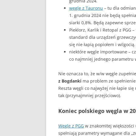
grudnia 2024.
węgle z Tauronu
– tu dla odmian
1. grudnia 2024 nie będą spełn
siarki 0,8%. Będą zapewne sprze
Pieklorz, Karlik i Retopal z PGG
standard dla urządzeń grzewczych
się nie łapią popiołem i wilgocią.
niektóre węgle importowane – cz
co najmniej jednego parametru
Nie oznacza to, że w/w węgle zupełnie
z Bogdanki
ma problem ze spełnien
Reszta węgli co najwyżej nie łapie się
tak (przynajmniej przejściowo).
Koniec polskiego węgla w 2
Węgle z PGG
w znakomitej większości 
spełniają parametry wymagane dla „z