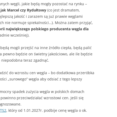
ynych węgli, jakie będą mogły pozostać na rynku –
 jak Marcel czy Rydułtowy
(co jest dramatem,
najlepszą jakość i zarazem są już prawie węglami
ech nie normuje spiekalności…). Można zatem przyjąć,
torii największego polskiego producenta węgla dla
padnie wcześniej).
 będą mogli przejść na inne źródło ciepła, będą palić
Na pewno będzie on świetny jakościowo, ale ile będzie
 – niepodobna teraz zgadnąć.
dzić do wzrostu cen węgla – bo dodatkowa przeróbka
lości „surowego” węgla aby odsiać z tego lepszy
ę mocny spadek zużycia węgla w polskich domach
i powinno przeciwdziałać wzrostowi cen. Jeśli się
prognozowane.
TS2
, który od 1.01.2027r. podbije cenę węgla o ok.