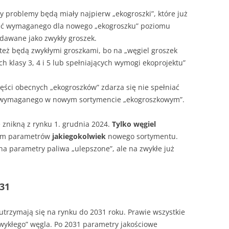
y problemy będą miały najpierw „ekogroszki”, które już
iać wymaganego dla nowego „ekogroszku” poziomu
dawane jako zwykły groszek.
 – też będą zwykłymi groszkami, bo na „węgiel groszek
 klasy 3, 4 i 5 lub spełniających wymogi ekoprojektu”
ęści obecnych „ekogroszków” zdarza się nie spełniać
 wymaganego w nowym sortymencie „ekogroszkowym”.
 znikną z rynku 1. grudnia 2024.
Tylko węgiel
iem parametrów
jakiegokolwiek
nowego sortymentu.
 na parametry paliwa „ulepszone”, ale na zwykłe już
031
utrzymają się na rynku do 2031 roku. Prawie wszystkie
wykłego” węgla. Po 2031 parametry jakościowe