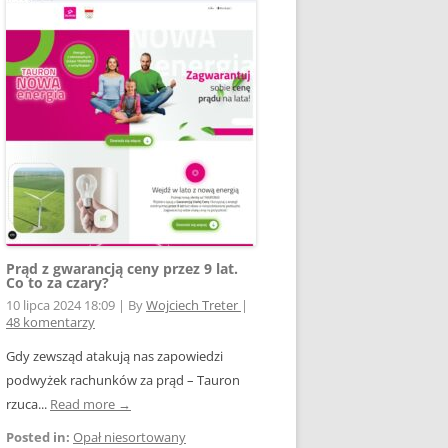
Prąd z gwarancją ceny przez 9 lat.
Co to za czary?
10 lipca 2024 18:09
|
By
Wojciech Treter
|
48 komentarzy
Gdy zewsząd atakują nas zapowiedzi
podwyżek rachunków za prąd – Tauron
rzuca...
Read more →
Posted in:
Opał niesortowany