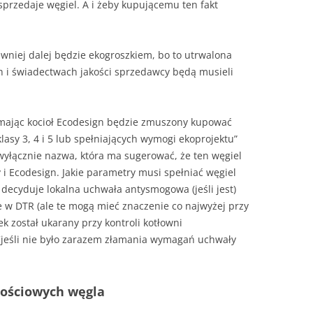
sprzedaje węgiel. A i żeby kupującemu ten fakt
niej dalej będzie ekogroszkiem, bo to utrwalona
h i świadectwach jakości sprzedawcy będą musieli
y mając kocioł Ecodesign będzie zmuszony kupować
asy 3, 4 i 5 lub spełniających wymogi ekoprojektu”
i wyłącznie nazwa, która ma sugerować, że ten węgiel
sy i Ecodesign. Jakie parametry musi spełniać węgiel
 decyduje lokalna uchwała antysmogowa (jeśli jest)
 w DTR (ale te mogą mieć znaczenie co najwyżej przy
ek został ukarany przy kontroli kotłowni
[jeśli nie było zarazem złamania wymagań uchwały
kościowych węgla