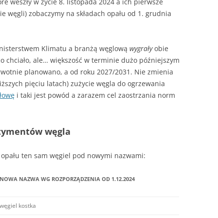
re weszły w życie 8. listopada 2024 a ich pierwsze
– JAK HISZPAŃSKA INKWIZYCJA
ie węgli) zobaczymy na składach opału od 1. grudnia
JAK PALIĆ W KOTLE DOLNEGO
SPALANIA
A SIĘ
inisterstwem Klimatu a branżą węglową
wygrały
obie
co chciało, ale… większość w terminie dużo późniejszym
ierwotnie planowano, a od roku 2027/2031. Nie zmienia
bliższych pięciu latach) zużycie węgla do ogrzewania
ołowę
i taki jest powód a zarazem cel zaostrzania norm
rtymentów węgla
 opału ten sam węgiel pod nowymi nazwami:
NOWA NAZWA WG ROZPORZĄDZENIA OD 1.12.2024
węgiel kostka