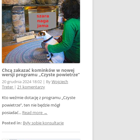
E WSPÓŁPRACY
 Z SIECIĄ
Ą
W FOTOWOLTAICE –
NIA
KTÓRYM TKWI
 ROZLICZENIA
 – JAK ŻYĆ?
Chcą zakazać kominków w nowej
wersji programu „Czyste powietrze”
20 grudnia 2024 18:02
|
By
Wojciech
Treter
|
21 komentarzy
Kto weźmie dotację z programu „Czyste
powietrze”, ten nie będzie mógł
AK
posiadać...
Read more →
Posted in:
Były sobie konsultacje
OWA