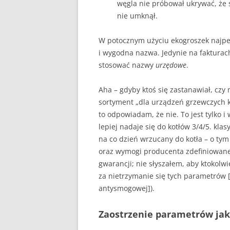
węgla nie próbował ukrywać, że 
nie umknął.
W potocznym użyciu ekogroszek najpew
i wygodna nazwa. Jedynie na fakturac
stosować nazwy
urzędowe
.
Aha – gdyby ktoś się zastanawiał, cz
sortyment „dla urządzeń grzewczych kl
to odpowiadam, że nie. To jest tylko 
lepiej nadaje się do kotłów 3/4/5. kla
na co dzień wrzucany do kotła – o tym
oraz wymogi producenta zdefiniowane
gwarancji; nie słyszałem, aby ktokolwi
za nietrzymanie się tych parametrów 
antysmogowej]).
Zaostrzenie parametrów ja