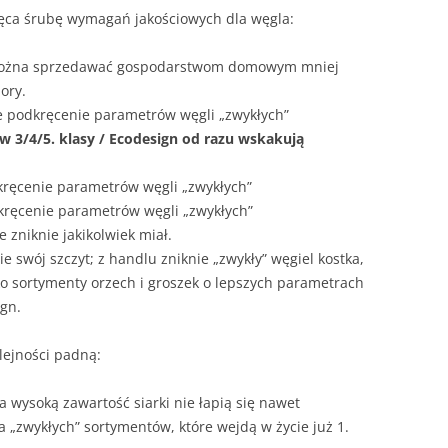
ęca śrubę wymagań jakościowych dla węgla:
 można sprzedawać gospodarstwom domowym mniej
ory.
e podkręcenie parametrów węgli „zwykłych”
w 3/4/5. klasy / Ecodesign od razu wskakują
dkręcenie parametrów węgli „zwykłych”
dkręcenie parametrów węgli „zwykłych”
e zniknie jakikolwiek miał.
ie swój szczyt; z handlu zniknie „zwykły” węgiel kostka,
ko sortymenty orzech i groszek o lepszych parametrach
gn.
lejności padną:
 wysoką zawartość siarki nie łapią się nawet
 „zwykłych” sortymentów, które wejdą w życie już 1.