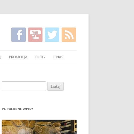
J
PROMOCJA
BLOG
O NAS
KIRGISKI
FILMY NA TEMAT CZYSTSZEGO
KONTAKT
PALENIA WĘGLEM I DREWNEM
NIE WĘGLA I DREWNA
Szukaj:
UCHNI
POKAZY EKONOMICZNEGO
PALENIA W PIECU
OWANIE WĘGLA I DREWNA
ULOTKI I PLAKATY
POPULARNE WPISY
O PALENIU BEZ DYMU W MEDIACH