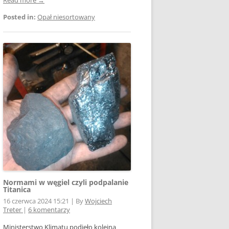
Posted in:
Opał niesortowany
Normami w węgiel czyli podpalanie
Titanica
16 czerwca 2024 15:21
|
By
Wojciech
Treter
|
6 komentarzy
Ministerstwo Klimatu podjęło kolejną