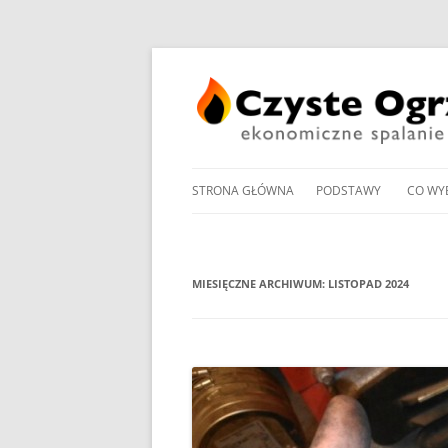
STRONA GŁÓWNA
PODSTAWY
CO WY
PRZEGLĄD UCHWAŁ
NOWO
ANTYSMOGOWYCH
KOTŁ
MIESIĘCZNE ARCHIWUM:
LISTOPAD 2024
NORMY EMISJI I SPRA
KOTŁ
DOMOWYCH KOTŁÓW
NA PE
NA DREWNO / WĘGIEL /
PROM
RODZAJE KOTŁÓW WĘ
W OG
MANDAT ZA PALENIE W 
POMP