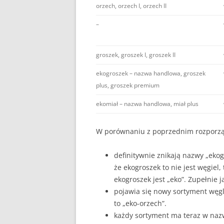
orzech, orzech I, orzech II
–
groszek, groszek I, groszek II
ekogroszek – nazwa handlowa, groszek
plus, groszek premium
ekomiał – nazwa handlowa, miał plus
W porównaniu z poprzednim rozporzą
definitywnie znikają nazwy „ekog
że ekogroszek to nie jest węgiel
ekogroszek jest „eko”. Zupełnie j
pojawia się nowy sortyment węg
to „eko-orzech”.
każdy sortyment ma teraz w nazw