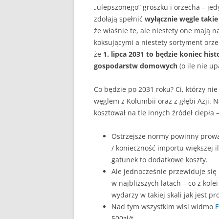
„ulepszonego” groszku i orzecha – jed
zdołają spełnić
wyłącznie węgle takie
że właśnie te, ale niestety one mają 
koksującymi a niestety sortyment orz
że
1. lipca 2031 to będzie koniec his
gospodarstw domowych
(o ile nie u
Co będzie po 2031 roku? Ci, którzy nie
węglem z Kolumbii oraz z głębi Azji. 
kosztował na tle innych źródeł ciepła
Ostrzejsze normy powinny prowa
/ konieczność importu większej i
gatunek to dodatkowe koszty.
Ale jednocześnie przewiduje si
w najbliższych latach – co z kole
wydarzy w takiej skali jak jest 
Nad tym wszystkim wisi widmo
E
500zł/t.