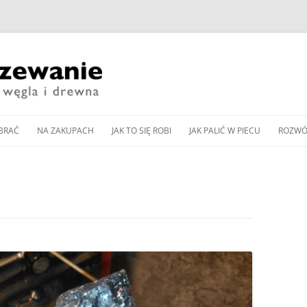
Przeskocz
do
BRAĆ
NA ZAKUPACH
JAK TO SIĘ ROBI
JAK PALIĆ W PIECU
ROZWÓ
treści
CZESNE KOTŁY ZASYPOWE
KUP PAN WĘGIEL: TANI
DOBÓR MOCY KOTŁA
JAK WYREGULOWAĆ KOCIOŁ
PIEC 
CZY DOBRY?
WĘGLOWEGO
WĘGLOWY BEZ PODAJNIKA
Y PODAJNIKOWE NA WĘGIEL
SPALA
WNOŚCI DLA
ZAKUP KOTŁA NA DREWNO /
DOBÓR MOCY POMPY CIEPŁA
JAK WYREGULOWAĆ KOCIOŁ
OD K
Y AUTOMATYCZNE
WĘGIEL W 2024 ROKU
DO OGRZEWANIA
PODAJNIKOWY NA WĘGIEL
LLET
ZGAZ
 PELLET
EKOGROSZEK
PRZEGLĄD NOWOCZESNYCH
BUFOR CIEPŁA – CENTRALA
IENNIKI PODCZERWIENI
GLOWYCH
KOTŁÓW ZASYPOWYCH
ENERGETYCZNA DOMU
JAK PALIĆ W PIECU KAFLOWYM
RZEWANIU MIESZKAŃ
NA WĘGIEL I DREWNO
PIECU –
CZYSZCZENIE KOMINA
JAK PALIĆ W KOMINKU
A CIEPŁA POWIETRZNA