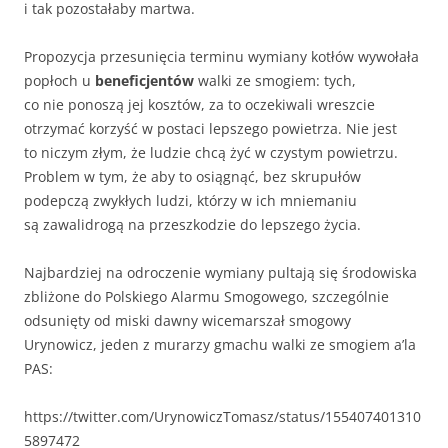
i tak pozostałaby martwa.
Propozycja przesunięcia terminu wymiany kotłów wywołała
popłoch u
beneficjentów
walki ze smogiem: tych,
co nie ponoszą jej kosztów, za to oczekiwali wreszcie
otrzymać korzyść w postaci lepszego powietrza. Nie jest
to niczym złym, że ludzie chcą żyć w czystym powietrzu.
Problem w tym, że aby to osiągnąć, bez skrupułów
podepczą zwykłych ludzi, którzy w ich mniemaniu
są zawalidrogą na przeszkodzie do lepszego życia.
Najbardziej na odroczenie wymiany pultają się środowiska
zbliżone do Polskiego Alarmu Smogowego, szczególnie
odsunięty od miski dawny wicemarszał smogowy
Urynowicz, jeden z murarzy gmachu walki ze smogiem a’la
PAS:
https://twitter.com/UrynowiczTomasz/status/155407401310
5897472