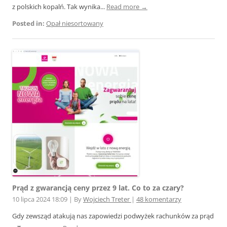
z polskich kopalń. Tak wynika...
Read more →
Posted in:
Opał niesortowany
Prąd z gwarancją ceny przez 9 lat. Co to za czary?
10 lipca 2024 18:09
|
By
Wojciech Treter
|
48 komentarzy
Gdy zewsząd atakują nas zapowiedzi podwyżek rachunków za prąd