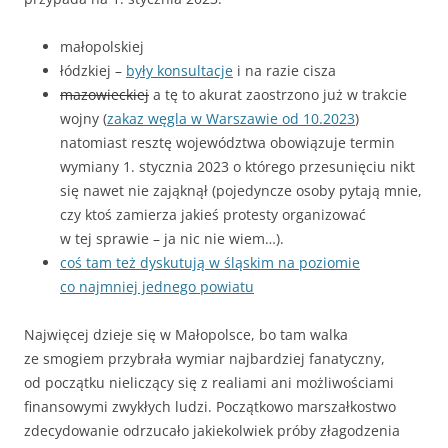
małopolskiej
łódzkiej –
były konsultacje
i na razie cisza
mazowieckiej
a tę to akurat zaostrzono już w trakcie
wojny (
zakaz węgla w Warszawie od 10.2023
)
natomiast resztę województwa obowiązuje termin
wymiany 1. stycznia 2023 o którego przesunięciu nikt
się nawet nie zająknął (pojedyncze osoby pytają mnie,
czy ktoś zamierza jakieś protesty organizować
w tej sprawie – ja nic nie wiem…).
coś tam też dyskutują w śląskim na poziomie
co najmniej jednego powiatu
Najwięcej dzieje się w Małopolsce, bo tam walka
ze smogiem przybrała wymiar najbardziej fanatyczny,
od początku nieliczący się z realiami ani możliwościami
finansowymi zwykłych ludzi. Początkowo marszałkostwo
zdecydowanie odrzucało jakiekolwiek próby złagodzenia