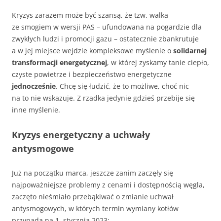
Kryzys zarazem może być szansą, że tzw. walka
ze smogiem w wersji PAS – ufundowana na pogardzie dla
zwykłych ludzi i promocji gazu – ostatecznie zbankrutuje
a w jej miejsce wejdzie kompleksowe myślenie o
solidarnej
transformacji energetycznej
, w której zyskamy tanie ciepło,
czyste powietrze i bezpieczeństwo energetyczne
jednocześnie
. Chcę się łudzić, że to możliwe, choć nic
na to nie wskazuje. Z rzadka jedynie gdzieś przebije się
inne myślenie.
Kryzys energetyczny a uchwały
antysmogowe
Już na początku marca, jeszcze zanim zaczęły się
najpoważniejsze problemy z cenami i dostępnością węgla,
zaczęto nieśmiało przebąkiwać o zmianie uchwał
antysmogowych, w których termin wymiany kotłów
przypada na 1. stycznia 2023: