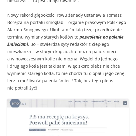
niekorzyść – to jest „majstrowanie”.
Nowy rekord głębokości rowu żenady ustanawia Tomasz
Borejza na portalu smoglab = organie prasowym Polskiego
Alarmu Smogowego. Ukuł tam śmiałą tezę: przedłużenie
terminu wymiany starych kotłów to
pozwolenie na palenie
śmieciami
. Bo – stwierdza syty redaktór z ciepłego
mieszkanka – w starym kopciuchu można palić śmieci
a w nowoczesnym kotle nie można. Węgiel do jednego
i drugiego kotła jest taki sam, więc skoro plebs nie chce
wymienić starego kotła, to nie chodzi tu o opał i jego cenę,
lecz o możliwość palenia śmieci! Tak, bez tego plebs
nie potrafi żyć!