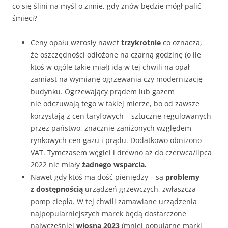
co się ślini na myśl o zimie, gdy znów będzie mógł palić
śmieci?
Ceny opału wzrosły nawet
trzykrotnie
co oznacza,
że oszczędności odłożone na czarną godzinę (o ile
ktoś w ogóle takie miał) idą w tej chwili na opał
zamiast na wymianę ogrzewania czy modernizację
budynku. Ogrzewający prądem lub gazem
nie odczuwają tego w takiej mierze, bo od zawsze
korzystają z cen taryfowych – sztuczne regulowanych
przez państwo, znacznie zaniżonych względem
rynkowych cen gazu i prądu. Dodatkowo obniżono
VAT. Tymczasem węgiel i drewno aż do czerwca/lipca
2022 nie miały
żadnego wsparcia.
Nawet gdy ktoś ma dość pieniędzy – są
problemy
z dostępnością
urządzeń grzewczych, zwłaszcza
pomp ciepła. W tej chwili zamawiane urządzenia
najpopularniejszych marek będą dostarczone
najwcześniej
wiosną 2023
(mniej popularne marki