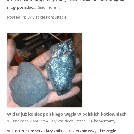
Kto weźmie dotację z programu „Czyste powietrze”, ten nie będzie
mógł posiadać...
Read more →
Posted in:
Były sobie konsultacje
Widać już koniec polskiego węgla w polskich kotłowniach
16 listopada 2024 11:54
|
By
Wojciech Treter
|
16 komentarzy
W lipcu 2031 ze sprzedaży znikną praktycznie wszystkie węgle