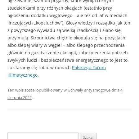
ogrzewanie, szambo pogardy, które wybija różnymi
studzienkami przy różnych okazjach (ostatnio przy
ogłoszeniu dodatku węglowego – ale też od lat w mediach
linczujących „kopciuchów”). Głosy wiedzy i rozsądku jak ten
z powyższego wywiadu są wielką rzadkością i słabo się
przyjmują. Stronnictwa chętnie okopują się na pozycjach
albo ślepej wiary w węgiel – albo ślepego przechodzenia
głównie na gaz. Łączenie ekologii, zabezpieczenia potrzeb
zwykłych ludzi i bezpieczeństwa energetycznego to jest to,
co staramy się robić w ramach
Polskiego Forum
Klimatycznego
.
Ten wpis został opublikowany w
Uchwały antysmogowe
dnia
4
sierpnia 2022
,
.
Szukaj: