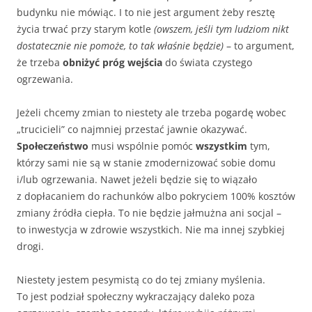
budynku nie mówiąc. I to nie jest argument żeby resztę
życia trwać przy starym kotle
(owszem, jeśli tym ludziom nikt
dostatecznie nie pomoże, to tak właśnie będzie)
– to argument,
że trzeba
obniżyć próg wejścia
do świata czystego
ogrzewania.
Jeżeli chcemy zmian to niestety ale trzeba pogardę wobec
„trucicieli” co najmniej przestać jawnie okazywać.
Społeczeństwo
musi wspólnie pomóc
wszystkim
tym,
którzy sami nie są w stanie zmodernizować sobie domu
i/lub ogrzewania. Nawet jeżeli będzie się to wiązało
z dopłacaniem do rachunków albo pokryciem 100% kosztów
zmiany źródła ciepła. To nie będzie jałmużna ani socjal –
to inwestycja w zdrowie wszystkich. Nie ma innej szybkiej
drogi.
Niestety jestem pesymistą co do tej zmiany myślenia.
To jest podział społeczny wykraczający daleko poza