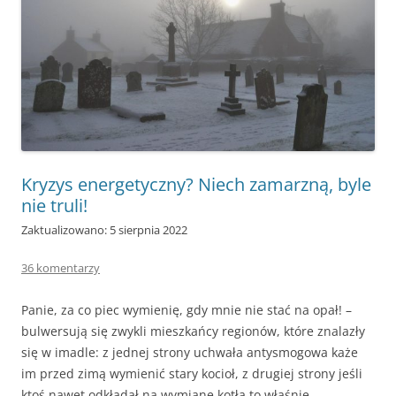
Kryzys energetyczny? Niech zamarzną, byle
nie truli!
Zaktualizowano: 5 sierpnia 2022
36 komentarzy
Panie, za co piec wymienię, gdy mnie nie stać na opał! –
bulwersują się zwykli mieszkańcy regionów, które znalazły
się w imadle: z jednej strony uchwała antysmogowa każe
im przed zimą wymienić stary kocioł, z drugiej strony jeśli
ktoś nawet odkładał na wymianę kotła to właśnie