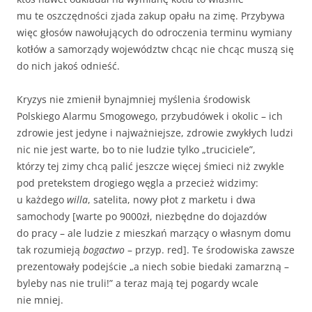
mu te oszczędności zjada zakup opału na zimę. Przybywa
więc głosów nawołujących do odroczenia terminu wymiany
kotłów a samorządy województw chcąc nie chcąc muszą się
do nich jakoś odnieść.
Kryzys nie zmienił bynajmniej myślenia środowisk
Polskiego Alarmu Smogowego, przybudówek i okolic – ich
zdrowie jest jedyne i najważniejsze, zdrowie zwykłych ludzi
nic nie jest warte, bo to nie ludzie tylko „truciciele”,
którzy tej zimy chcą palić jeszcze więcej śmieci niż zwykle
pod pretekstem drogiego węgla a przecież widzimy:
u każdego
willa
, satelita, nowy płot z marketu i dwa
samochody [warte po 9000zł, niezbędne do dojazdów
do pracy – ale ludzie z mieszkań marzący o własnym domu
tak rozumieją
bogactwo
– przyp. red]. Te środowiska zawsze
prezentowały podejście „a niech sobie biedaki zamarzną –
byleby nas nie truli!” a teraz mają tej pogardy wcale
nie mniej.