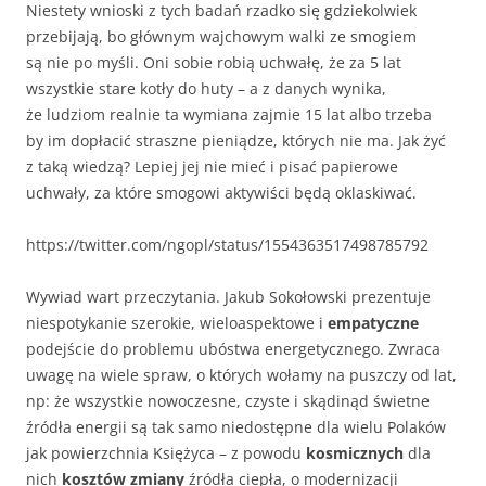
Niestety wnioski z tych badań rzadko się gdziekolwiek
przebijają, bo głównym wajchowym walki ze smogiem
są nie po myśli. Oni sobie robią uchwałę, że za 5 lat
wszystkie stare kotły do huty – a z danych wynika,
że ludziom realnie ta wymiana zajmie 15 lat albo trzeba
by im dopłacić straszne pieniądze, których nie ma. Jak żyć
z taką wiedzą? Lepiej jej nie mieć i pisać papierowe
uchwały, za które smogowi aktywiści będą oklaskiwać.
https://twitter.com/ngopl/status/1554363517498785792
Wywiad wart przeczytania. Jakub Sokołowski prezentuje
niespotykanie szerokie, wieloaspektowe i
empatyczne
podejście do problemu ubóstwa energetycznego. Zwraca
uwagę na wiele spraw, o których wołamy na puszczy od lat,
np: że wszystkie nowoczesne, czyste i skądinąd świetne
źródła energii są tak samo niedostępne dla wielu Polaków
jak powierzchnia Księżyca – z powodu
kosmicznych
dla
nich
kosztów zmiany
źródła ciepła, o modernizacji