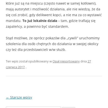
które już są na miejscu (często nawet w samej kotłowni),
mają autorytet i możliwość działania, ale nie wiedzą, że da
się coś zrobić, gdy delikwent kopci, a nie ma za co wystawić
mandatu.
To już lokalnie działa
– tam, gdzie trafiają się
zapaleńcy, a powinno być standardem.
Stąd możliwe, że oprócz pokazów dla „cywili” uruchomimy
szkolenia dla osób chętnych do działania w swojej okolicy
czy też dla przedstawicieli w/w służb.
Ten wpis został opublikowany w
Opał niesortowany
dnia
27
czerwca 2017
,
.
Zobacz
←
Starsze wpisy
wpisy