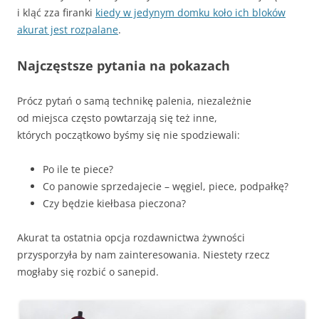
i kląć zza firanki
kiedy w jedynym domku koło ich bloków
akurat jest rozpalane
.
Najczęstsze pytania na pokazach
Prócz pytań o samą technikę palenia, niezależnie
od miejsca często powtarzają się też inne,
których początkowo byśmy się nie spodziewali:
Po ile te piece?
Co panowie sprzedajecie – węgiel, piece, podpałkę?
Czy będzie kiełbasa pieczona?
Akurat ta ostatnia opcja rozdawnictwa żywności
przysporzyła by nam zainteresowania. Niestety rzecz
mogłaby się rozbić o sanepid.