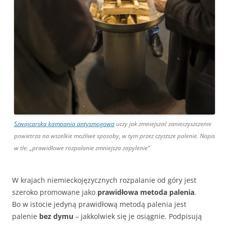
Szwajcarska kampania antysmogowa
uczy jak zmniejszać zanieczyszczenie
powietrza na wszelkie możliwe sposoby, w tym przez czystsze palenie. Napis
w tle: „prawidłowe rozpalanie zmniejsza zapylenie”
W krajach niemieckojęzycznych rozpalanie od góry jest
szeroko promowane jako
prawidłowa metoda palenia
.
Bo w istocie jedyną prawidłową metodą palenia jest
palenie
bez dymu
– jakkolwiek się je osiągnie. Podpisują