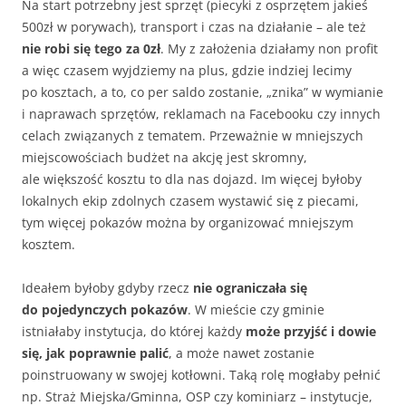
Na start potrzebny jest sprzęt (piecyki z osprzętem jakieś
500zł w porywach), transport i czas na działanie – ale też
nie robi się tego za 0zł
. My z założenia działamy non profit
a więc czasem wyjdziemy na plus, gdzie indziej lecimy
po kosztach, a to, co per saldo zostanie, „znika” w wymianie
i naprawach sprzętów, reklamach na Facebooku czy innych
celach związanych z tematem. Przeważnie w mniejszych
miejscowościach budżet na akcję jest skromny,
ale większość kosztu to dla nas dojazd. Im więcej byłoby
lokalnych ekip zdolnych czasem wystawić się z piecami,
tym więcej pokazów można by organizować mniejszym
kosztem.
Ideałem byłoby gdyby rzecz
nie ograniczała się
do pojedynczych pokazów
. W mieście czy gminie
istniałaby instytucja, do której każdy
może przyjść i dowie
się, jak poprawnie palić
, a może nawet zostanie
poinstruowany w swojej kotłowni. Taką rolę mogłaby pełnić
np. Straż Miejska/Gminna, OSP czy kominiarz – instytucje,