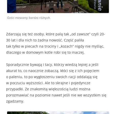
Gości miewamy bardzo różnych.
Zdarzają się też osoby, które palą tak „od zawsze” czyli 20-
30 lat i dla nich to żadna nowość. Część paliła
tak tylko w piecach na trociny i „kozach” nigdy nie myśląc,
dlaczego w domowym kotle robi się to inaczej.
Sporadycznie bywają i tacy, którzy wiedzą lepiej a jeśli
akurat to, co naocznie zobaczą, kłóci się z ich pojęciem
o paleniu, to po wygłoszeniu swoich racji oddalają się
w poczuciu wyższości. Ale to skrajne i pojedyncze
przypadki. Ze znakomitą większością ludzi można
porozmawiać na poziomie nawet jeśli nie we wszystkim się
zgadzamy.