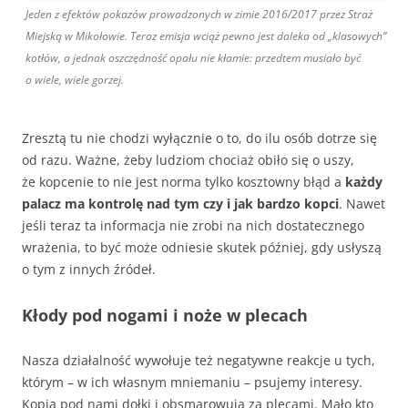
Jeden z efektów pokazów prowadzonych w zimie 2016/2017 przez Straż
Miejską w Mikołowie. Teraz emisja wciąż pewno jest daleka od „klasowych”
kotłów, a jednak oszczędność opału nie kłamie: przedtem musiało być
o wiele, wiele gorzej.
Zresztą tu nie chodzi wyłącznie o to, do ilu osób dotrze się
od razu. Ważne, żeby ludziom chociaż obiło się o uszy,
że kopcenie to nie jest norma tylko kosztowny błąd a
każdy
palacz ma kontrolę nad tym czy i jak bardzo kopci
. Nawet
jeśli teraz ta informacja nie zrobi na nich dostatecznego
wrażenia, to być może odniesie skutek później, gdy usłyszą
o tym z innych źródeł.
Kłody pod nogami i noże w plecach
Nasza działalność wywołuje też negatywne reakcje u tych,
którym – w ich własnym mniemaniu – psujemy interesy.
Kopią pod nami dołki i obsmarowują za plecami. Mało kto