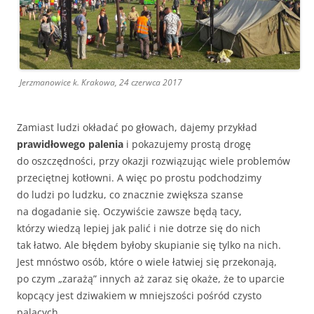
Jerzmanowice k. Krakowa, 24 czerwca 2017
Zamiast ludzi okładać po głowach, dajemy przykład
prawidłowego palenia
i pokazujemy prostą drogę
do oszczędności, przy okazji rozwiązując wiele problemów
przeciętnej kotłowni. A więc po prostu podchodzimy
do ludzi po ludzku, co znacznie zwiększa szanse
na dogadanie się. Oczywiście zawsze będą tacy,
którzy wiedzą lepiej jak palić i nie dotrze się do nich
tak łatwo. Ale błędem byłoby skupianie się tylko na nich.
Jest mnóstwo osób, które o wiele łatwiej się przekonają,
po czym „zarażą” innych aż zaraz się okaże, że to uparcie
kopcący jest dziwakiem w mniejszości pośród czysto
palących.