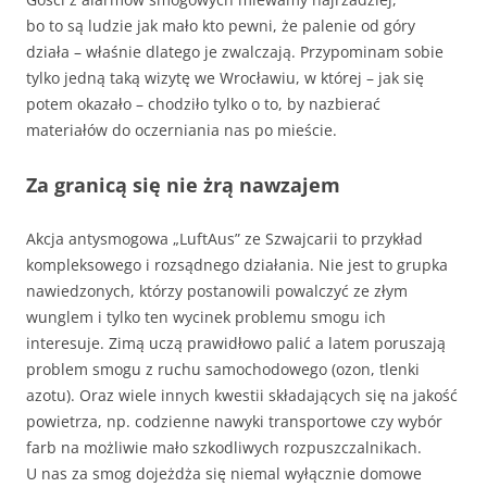
bo to są ludzie jak mało kto pewni, że palenie od góry
działa – właśnie dlatego je zwalczają. Przypominam sobie
tylko jedną taką wizytę we Wrocławiu, w której – jak się
potem okazało – chodziło tylko o to, by nazbierać
materiałów do oczerniania nas po mieście.
Za granicą się nie żrą nawzajem
Akcja antysmogowa „LuftAus” ze Szwajcarii to przykład
kompleksowego i rozsądnego działania. Nie jest to grupka
nawiedzonych, którzy postanowili powalczyć ze złym
wunglem i tylko ten wycinek problemu smogu ich
interesuje. Zimą uczą prawidłowo palić a latem poruszają
problem smogu z ruchu samochodowego (ozon, tlenki
azotu). Oraz wiele innych kwestii składających się na jakość
powietrza, np. codzienne nawyki transportowe czy wybór
farb na możliwie mało szkodliwych rozpuszczalnikach.
U nas za smog dojeżdża się niemal wyłącznie domowe