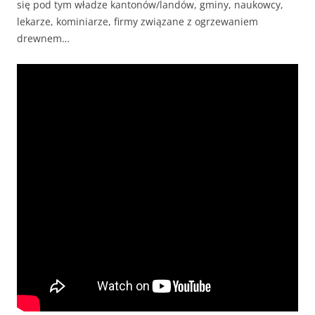
się pod tym władze kantonów/landów, gminy, naukowcy,
lekarze, kominiarze, firmy związane z ogrzewaniem
drewnem…