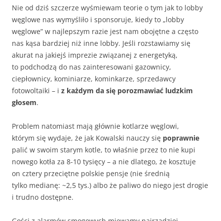
Nie od dziś szczerze wyśmiewam teorie o tym jak to lobby
węglowe nas wymyśliło i sponsoruje, kiedy to „lobby
węglowe” w najlepszym razie jest nam obojętne a często
nas kąsa bardziej niż inne lobby. Jeśli rozstawiamy się
akurat na jakiejś imprezie związanej z energetyką,
to podchodzą do nas zainteresowani gazownicy,
ciepłownicy, kominiarze, kominkarze, sprzedawcy
fotowoltaiki – i
z każdym da się porozmawiać ludzkim
głosem
.
Problem natomiast mają głównie kotlarze węglowi,
którym się wydaje, że jak Kowalski nauczy się
poprawnie
palić w swoim starym kotle, to właśnie przez to nie kupi
nowego kotła za 8-10 tysięcy – a nie dlatego, że kosztuje
on cztery przeciętne polskie pensje (nie średnią
tylko medianę: ~2,5 tys.) albo że paliwo do niego jest drogie
i trudno dostępne.
Gości z alarmów smogowych miewamy najrzadziej,