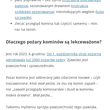
palenia
), sezonowanym drewnem (
instrukcja
szybkiego sezonowania
), niesmołującym węglem (
tutaj
szczegóły
).
zlecać przegląd komina lub czyścić samemu – min.
raz na sezon.
Dlaczego pożary kominów są lekceważone?
Jest rok 2023, 6 grudnia.
Od 1. października straż pożarna
odnotowała już 2000 pożarów sadzy
. Zjawisko jest
powszechne i spowszedniało.
Pożar komina jest odbierany jako zdarzenie losowe – czyli
niezawinione. Ktoś
miał pecha
, że mu się komin zapalił –
nie „zawalił przeglądy kominiarskie i dusił w kominku
mokre drewno”.
Miał pecha
…
Takiemu myśleniu sprzyja powszechność tego zjawiska.