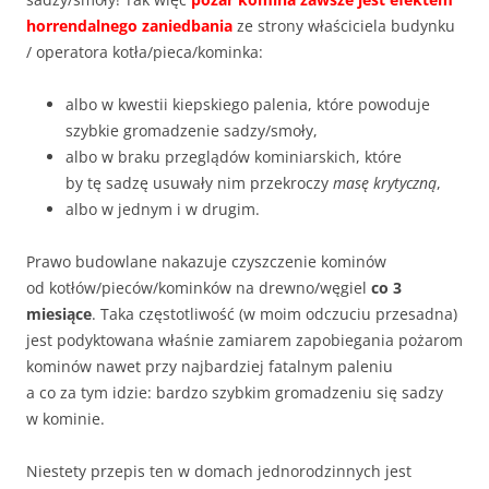
horrendalnego zaniedbania
ze strony właściciela budynku
/ operatora kotła/pieca/kominka:
albo w kwestii kiepskiego palenia, które powoduje
szybkie gromadzenie sadzy/smoły,
albo w braku przeglądów kominiarskich, które
by tę sadzę usuwały nim przekroczy
masę krytyczną
,
albo w jednym i w drugim.
Prawo budowlane nakazuje czyszczenie kominów
od kotłów/pieców/kominków na drewno/węgiel
co 3
miesiące
. Taka częstotliwość (w moim odczuciu przesadna)
jest podyktowana właśnie zamiarem zapobiegania pożarom
kominów nawet przy najbardziej fatalnym paleniu
a co za tym idzie: bardzo szybkim gromadzeniu się sadzy
w kominie.
Niestety przepis ten w domach jednorodzinnych jest