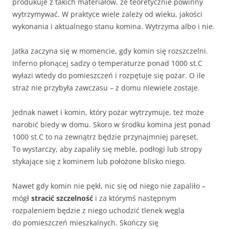
produkuje z takich materiałów, że teoretycznie powinny
wytrzymywać. W praktyce wiele zależy od wieku, jakości
wykonania i aktualnego stanu komina. Wytrzyma albo i nie.
Jatka zaczyna się w momencie, gdy komin się rozszczelni.
Inferno płonącej sadzy o temperaturze ponad 1000 st.C
wyłazi wtedy do pomieszczeń i rozpętuje się pożar. O ile
straż nie przybyła zawczasu – z domu niewiele zostaje.
Jednak nawet i komin, który pożar wytrzymuje, też może
narobić biedy w domu. Skoro w środku komina jest ponad
1000 st.C to na zewnątrz będzie przynajmniej paręset.
To wystarczy, aby zapaliły się meble, podłogi lub stropy
stykające się z kominem lub położone blisko niego.
Nawet gdy komin nie pękł, nic się od niego nie zapaliło –
mógł
stracić szczelność
i za którymś następnym
rozpaleniem będzie z niego uchodzić tlenek węgla
do pomieszczeń mieszkalnych. Skończy się