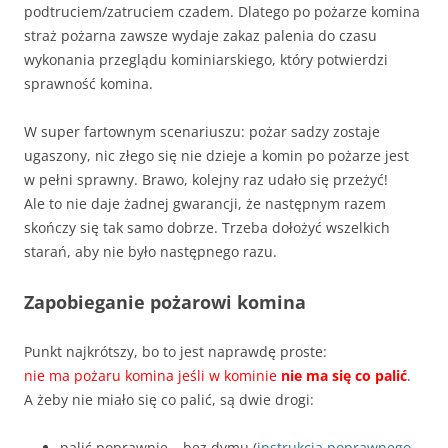
podtruciem/zatruciem czadem. Dlatego po pożarze komina
straż pożarna zawsze wydaje zakaz palenia do czasu
wykonania przeglądu kominiarskiego, który potwierdzi
sprawność komina.
W super fartownym scenariuszu: pożar sadzy zostaje
ugaszony, nic złego się nie dzieje a komin po pożarze jest
w pełni sprawny. Brawo, kolejny raz udało się przeżyć!
Ale to nie daje żadnej gwarancji, że następnym razem
skończy się tak samo dobrze. Trzeba dołożyć wszelkich
starań, aby nie było następnego razu.
Zapobieganie pożarowi komina
Punkt najkrótszy, bo to jest naprawdę proste:
nie ma pożaru komina jeśli w kominie
nie ma się co palić
.
A żeby nie miało się co palić, są dwie drogi:
palić poprawnie – bez dymu (
instrukcja poprawnego