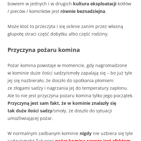
bowiem w jednych i w drugich
kultura eksploatacji
kotłów
/ pieców / kominków jest
równie beznadziejna
.
Może ktoś to przeczyta i się ocknie zanim przez własną
głupotę straci część dobytku albo część rodziny.
Przyczyna pożaru komina
Pożar komina powstaje w momencie, gdy nagromadzone
w kominie duże ilości sadzy/smoły zapalają się – bo już tyle
jej się nazbierało, że doszło do spotkania płomieni
ze złogami sadzy i nagrzania jej do temperatury zapłonu.
Ale to nie jest przyczyna pożaru komina tylko jego początek.
Przyczyną jest sam fakt, że w kominie znalazły się
tak duże ilości sadzy
/smoły, że doszło do sytuacji
umożliwiającej pożar.
W normalnym zadbanym kominie
nigdy
nie uzbiera się tyle
sadzy/smoły! Tak więc
pożar komina zawsze jest efektem