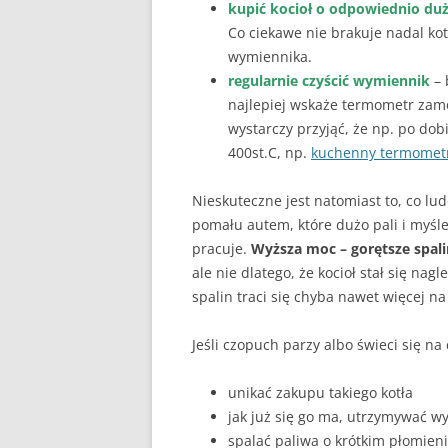
kupić kocioł o odpowiednio du
Co ciekawe nie brakuje nadal kot
wymiennika.
regularnie czyścić wymiennik
– 
najlepiej wskaże termometr zam
wystarczy przyjąć, że np. po do
400st.C, np.
kuchenny termometr
Nieskuteczne jest natomiast to, co 
pomału autem, które dużo pali i myśle
pracuje.
Wyższa moc – gorętsze spalin
ale nie dlatego, że kocioł stał się nag
spalin traci się chyba nawet więcej n
Jeśli czopuch parzy albo świeci się na
unikać zakupu takiego kotła
jak już się go ma, utrzymywać wy
spalać paliwa o krótkim płomieniu