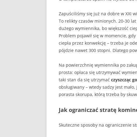
Zapuściliśmy się już na dobre w XXI w
To relikty czasów minionych. 20-30 l
dużego wymiennika, bo większość cie
Problem pojawił się w momencie, gdy 
ciepła przez konwekcję – trzeba je ode
pójdzie nawet 300 stopni. Dlatego p
Na powierzchnię wymiennika po zakupi
prosta: opłaca się utrzymywać wymien
taki stan da się utrzymać
czyszcząc go
obsługiwany – wtedy sadzy jest mało, j
porasta skorupa, którą trzeba by sk
Jak ograniczać stratę komin
Skuteczne sposoby na ograniczenie st