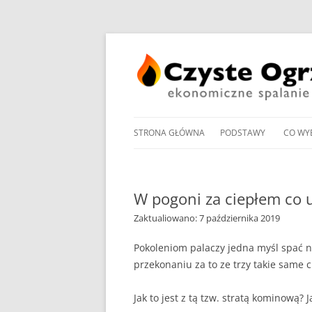
STRONA GŁÓWNA
PODSTAWY
CO WY
PRZEGLĄD UCHWAŁ
NOWO
ANTYSMOGOWYCH
KOTŁ
W pogoni za ciepłem co
NORMY EMISJI I SPRA
Zaktualiowano: 7 października 2019
KOTŁ
DOMOWYCH KOTŁÓW
NA PE
NA DREWNO / WĘGIEL /
Pokoleniom palaczy jedna myśl spać ni
przekonaniu za to ze trzy takie same 
PROM
RODZAJE KOTŁÓW WĘ
W OG
Jak to jest z tą tzw. stratą kominową? 
MANDAT ZA PALENIE W 
POMP