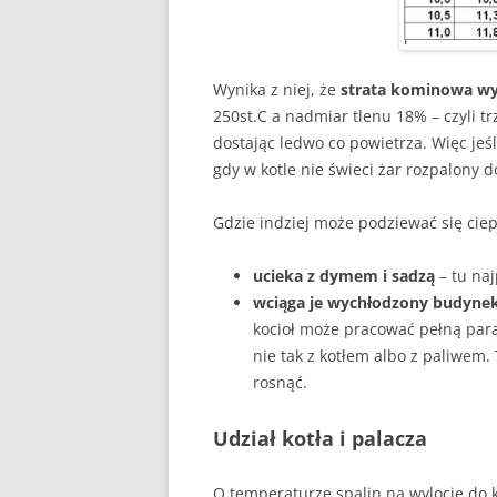
DLACZEGO PIEC KOPCI
ZRĘBKA DRZEWNA
Wynika z niej, że
strata kominowa wy
GDY BIEDA NIE POZWAL
250st.C a nadmiar tlenu 18% – czyli tr
OGRZAĆ
dostając ledwo co powietrza. Więc jeśl
gdy w kotle nie świeci żar rozpalony d
Gdzie indziej może podziewać się ciep
ucieka z dymem i sadzą
– tu naj
wciąga je wychłodzony budyne
kocioł może pracować pełną parą
nie tak z kotłem albo z paliwem
rosnąć.
Udział kotła i palacza
O temperaturze spalin na wylocie do