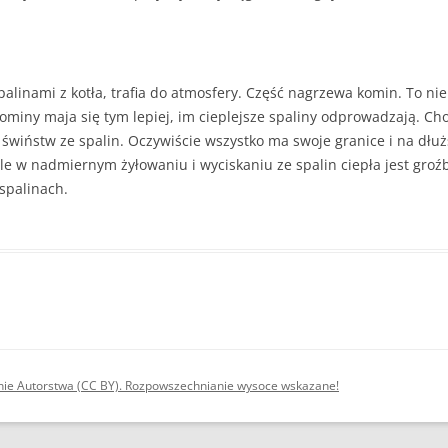
spalinami z kotła, trafia do atmosfery. Część nagrzewa komin. To nie 
miny maja się tym lepiej, im cieplejsze spaliny odprowadzają. Cho
y świństw ze spalin. Oczywiście wszystko ma swoje granice i na dł
le w nadmiernym żyłowaniu i wyciskaniu ze spalin ciepła jest groźb
 spalinach.
nie Autorstwa (CC BY). Rozpowszechnianie wysoce wskazane!