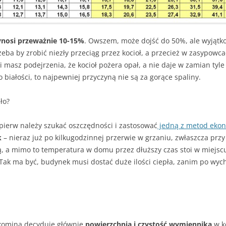
– JAK HISZPAŃSKA INKWIZYCJA
JAK PALIĆ W KOTLE DOLNEGO
SPALANIA
nosi przeważnie 10-15%
. Owszem, może dojść do 50%, ale wyjątko
A SIĘ
zeba by zrobić niezły przeciąg przez kocioł, a przecież w zasypowc
i masz podejrzenia, że kocioł pożera opał, a nie daje w zamian tyle
o białości, to najpewniej przyczyną nie są za gorące spaliny.
ło?
pierw należy szukać oszczędności i zastosować
jedną z metod ekon
k
– nieraz już po kilkugodzinnej przerwie w grzaniu, zwłaszcza prz
, a mimo to temperatura w domu przez dłuższy czas stoi w miejscu. 
. Tak ma być, budynek musi dostać duże ilości ciepła, zanim po wy
 komina decyduje głównie
powierzchnia i czystość wymiennika
w ko