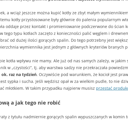
iek, a wciąż jeszcze można kupić kotły ze zbyt małym wymiennikiem
at temu kotły przystosowane były głównie do palenia popularnym wt
pła oddaje przez kontakt i promieniowanie podczerwone do ścian 
w tego typu kotłach zaczęto z konieczności palić węglem i drewnem
brać od dużej ilości gorących spalin. Do tego potrzebny jest więks
owierzchnia wymiennika jest jednym z głównych kryteriów branych
e kotła wpływu nie mamy. Ale już od nas samych zależy, w jakim s
nik w „czystości”, tj. aby warstwa sadzy nie przekraczała powie
 ok. raz na tydzień
. Oczywiście pod warunkiem, że kocioł jest pra
est sypka i sucha. Jeśli wędzisz opał w za wielkim pudle, to nie d
uwać młotkiem. W takim przypadku najpierw musisz
przestać produk
ową a jak tego nie robić
raty z tytułu nadmiernie gorących spalin wypuszczanych w komin t