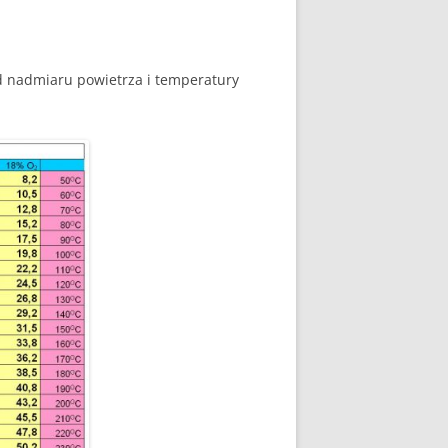
E WSPÓŁPRACY
 Z SIECIĄ
Ą
od nadmiaru powietrza i temperatury
W FOTOWOLTAICE –
NIA
KTÓRYM TKWI
 ROZLICZENIA
 – JAK ŻYĆ?
AK
OWA