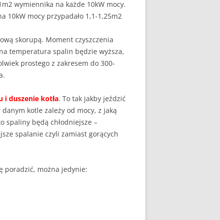
 1m2 wymiennika na każde 10kW mocy.
na 10kW mocy przypadało 1,1-1,25m2
etrową skorupą. Moment czyszczenia
a temperatura spalin będzie wyższa,
olwiek prostego z zakresem do 300-
a.
 i duszenie kotła
. To tak jakby jeździć
 danym kotle zależy od mocy, z jaką
to spaliny będą chłodniejsze –
ejsze spalanie czyli zamiast gorących
ię poradzić, można jedynie: