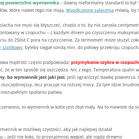
żej powierzchni wymiennika
– dawny nieformalny standard to był
łów, które nawet tego nie mają.
Współczesne zalecenia
mówią, by 
blacha nie musi się błyszczeć, chodzi o to, by nie zarosła centym
ontowany w czopuchu – z każdym dniem po czyszczeniu maksymaln
biciu do 250st.C pora na czyszczenie. Za termometr może służyć cok
 szpilkowy
, byleby sięgał sondą min. do połowy przekroju czopuch
ludowa mądrość często podpowiada:
przymykanie szybra w czopuchu
ć, że w ten sposób się oszczędza. Nic z tego. Temperatura spalin w
y, bo wymiennik jest jaki jest
. Jeśli ograniczyć dawkę powietrza, 
le oszczędniejszy, lecz pracuje na niższej mocy. Za tym idzie brudni
a niezupełnym spalaniu paliwa.
 czerwono, to wymiennik w kotle jest zbyt mały. Na to niewiele da s
miennik w możliwej czystości, aby jak najlepiej działał
 – jeśli nie koks, to przynajmniej węgiel, ale nigdy drewno