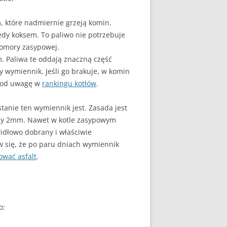
, które nadmiernie grzeją komin.
edy koksem. To paliwo nie potrzebuje
komory zasypowej.
. Paliwa te oddają znaczną część
zy wymiennik. Jeśli go brakuje, w komin
 pod uwagę w
rankingu kotłów
.
tanie ten wymiennik jest. Zasada jest
dzmy 2mm. Nawet w kotle zasypowym
widłowo dobrany i właściwie
ziw się, że po paru dniach wymiennik
ować asfalt
.
o: