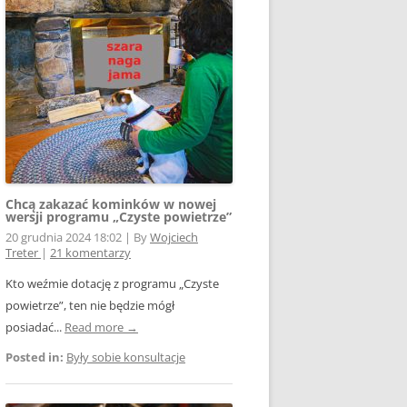
E WSPÓŁPRACY
 Z SIECIĄ
Ą
W FOTOWOLTAICE –
NIA
KTÓRYM TKWI
 ROZLICZENIA
 – JAK ŻYĆ?
Chcą zakazać kominków w nowej
wersji programu „Czyste powietrze”
20 grudnia 2024 18:02
|
By
Wojciech
Treter
|
21 komentarzy
Kto weźmie dotację z programu „Czyste
powietrze”, ten nie będzie mógł
AK
posiadać...
Read more →
Posted in:
Były sobie konsultacje
OWA