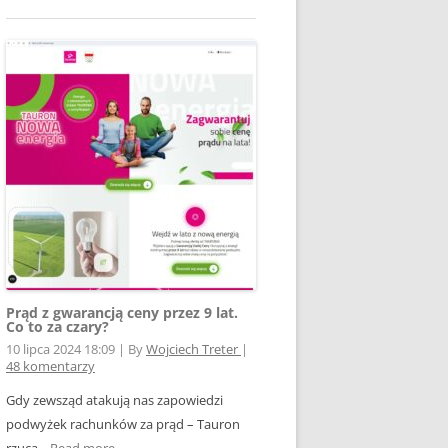
Prąd z gwarancją ceny przez 9 lat.
Co to za czary?
10 lipca 2024 18:09
|
By
Wojciech Treter
|
48 komentarzy
Gdy zewsząd atakują nas zapowiedzi
podwyżek rachunków za prąd – Tauron
rzuca...
Read more →