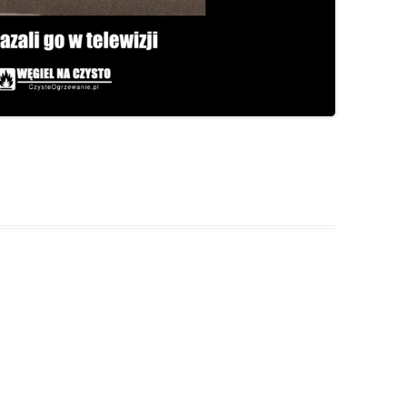
– JAK HISZPAŃSKA INKWIZYCJA
JAK PALIĆ W KOTLE DOLNEGO
SPALANIA
A SIĘ