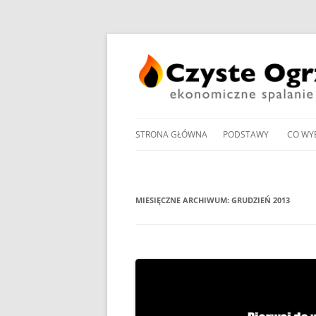
STRONA GŁÓWNA
PODSTAWY
CO WY
PRZEGLĄD UCHWAŁ
NOWO
ANTYSMOGOWYCH
KOTŁ
MIESIĘCZNE ARCHIWUM:
GRUDZIEŃ 2013
NORMY EMISJI I SPRA
KOTŁ
DOMOWYCH KOTŁÓW
NA PE
NA DREWNO / WĘGIEL /
PROM
RODZAJE KOTŁÓW WĘ
W OG
MANDAT ZA PALENIE W 
POMP