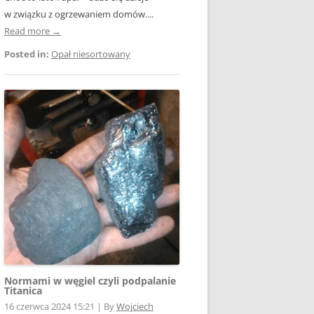
w związku z ogrzewaniem domów....
Read more →
Posted in:
Opał niesortowany
Normami w węgiel czyli podpalanie
Titanica
16 czerwca 2024 15:21
|
By
Wojciech