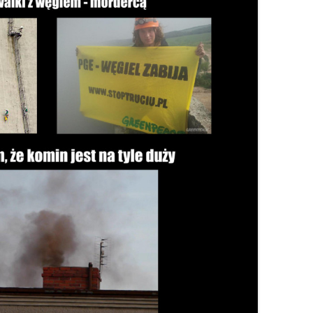
KOSZTUJE
INSTALACJA GRAWITACYJNA –
GRUNTOWA?
FOTOWOLTAIKA – JAK
ROZPALANIE OD GÓRY –
PROBLEMY W
CZY WARTO WYMIENIAĆ STARE
ACH –
URUCHOMIĆ WŁASNĄ INSTALACJĘ
INSTRUKCJA KROK PO KROKU
FOTOWOLTAIKI
GRUBE RURY?
EK, PIEC – (NIE TYLKO)
IE, JAK
KROK PO KROKU
ENERGETYCZN
RWOWE OGRZEWANIE
PALENIE KROCZĄCE
JAK CZYTAĆ REKLAMY KOTŁÓW
CZESNEGO DOMU
RENOWACJA STAREGO KOMINA
PRĄD STAŁY 
ROZPALANIE OD GÓRY – PYTA
TANIA, DROGA, POLSKA,
SZCZEGÓŁ W 
A CIEPŁA CZY OGRZEWANIE
EKONOMICZNE OGRZEWANIE
I ODPOWIEDZI
UŻYWANA, PRZERABIANA –
DIABEŁ
WE
GAZEM
POMPA CIEPŁA W PIĘCIU
W POGONI ZA CIEPŁEM
NOWE ZASADY
SMAKACH
 SPALANIA
WOLTAIKA DO OGRZEWANIA
JAK NAPRAWIĆ WENTYLACJĘ W
CO UCIEKA KOMINEM
FOTOWOLTAIKI
U
DOMU
ETRY
WYBUCHY W KOTLE
BUFOR DO POMPY CIEPŁA – KIEDY
JAK POZBYĆ SIĘ SMOŁY I SADZY
POTRZEBNY, JAKA POJEMNOŚĆ?
POŻAR KOMINA – UNIKAJ GO J
CHUNEK
INSTALACJA GRZEWCZA – JAK
OGNIA. PRZYCZYNA
TO SIĘ ROBI
I ZAPOBIEGANIE
MODERNIZACJA KOTŁA
KOROZJA NISKOTEMPERATUR
ZASYPOWEGO