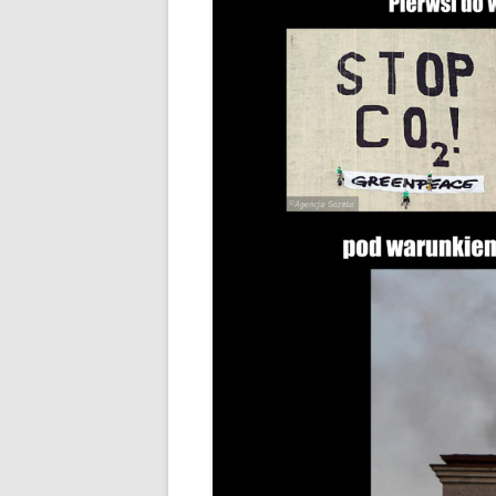
KIEDY, ZA CO, ILE TO 
CZY 
ZAKAZ PALENIA W PIEC
KOMIN
GDZIE JEST, GDZIE BĘDZ
REZE
ŻYĆ?
NOWO
JAK PALIĆ DREWNEM
POMP
JAK PALIĆ KOKSEM
GAZO
DYM I SADZA A JAKOŚĆ
FOTO
DOM
PODSTAWOWE PARAM
WĘGLA KAMIENNEGO
CAŁA POLSKA CZYTA
ZE ZROZUMIENIEM RA
ZA GAZ
BRYKIET SŁOMIANY