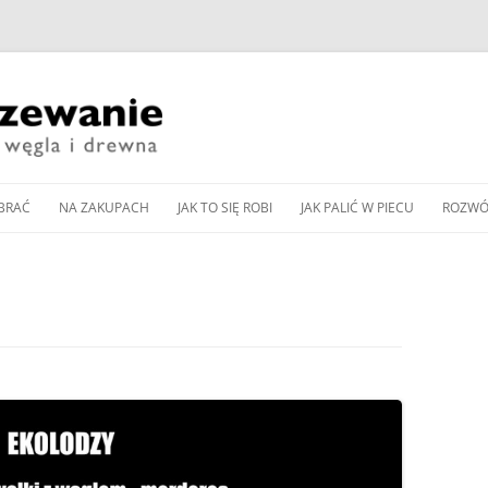
Przeskocz
do
BRAĆ
NA ZAKUPACH
JAK TO SIĘ ROBI
JAK PALIĆ W PIECU
ROZWÓ
treści
CZESNE KOTŁY ZASYPOWE
KUP PAN WĘGIEL: TANI
DOBÓR MOCY KOTŁA
JAK WYREGULOWAĆ KOCIOŁ
PIEC 
CZY DOBRY?
WĘGLOWEGO
WĘGLOWY BEZ PODAJNIKA
Y PODAJNIKOWE NA WĘGIEL
SPALA
WNOŚCI DLA
ZAKUP KOTŁA NA DREWNO /
DOBÓR MOCY POMPY CIEPŁA
JAK WYREGULOWAĆ KOCIOŁ
OD K
Y AUTOMATYCZNE
WĘGIEL W 2024 ROKU
DO OGRZEWANIA
PODAJNIKOWY NA WĘGIEL
LLET
ZGAZ
 PELLET
EKOGROSZEK
PRZEGLĄD NOWOCZESNYCH
BUFOR CIEPŁA – CENTRALA
IENNIKI PODCZERWIENI
GLOWYCH
KOTŁÓW ZASYPOWYCH
ENERGETYCZNA DOMU
JAK PALIĆ W PIECU KAFLOWYM
RZEWANIU MIESZKAŃ
NA WĘGIEL I DREWNO
PIECU –
CZYSZCZENIE KOMINA
JAK PALIĆ W KOMINKU
A CIEPŁA POWIETRZNA