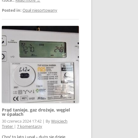
Posted in:
Opał niesortowany
Prąd tanieje, gaz drożeje, węgiel
w opałach
30 czerwca 2024 17:42
|
By
Wojciech
Treter
|
7 komentarzy
Choć to lato i upał – dużo się dzieje