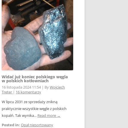
Widać już koniec polskiego węgla
w polskich kotłowniach
16 listopada 2024 11:54
|
By
Wojciech
Treter
|
16 komentarzy
W lipcu 2031 ze sprzedaży znikną
praktycznie wszystkie węgle z polskich
kopalń. Tak wynika...
Read more →
Posted in:
Opał niesortowany