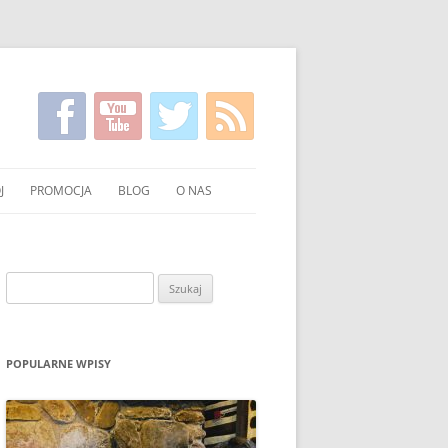
J
PROMOCJA
BLOG
O NAS
KIRGISKI
FILMY NA TEMAT CZYSTSZEGO
KONTAKT
PALENIA WĘGLEM I DREWNEM
NIE WĘGLA I DREWNA
Szukaj:
UCHNI
POKAZY EKONOMICZNEGO
PALENIA W PIECU
OWANIE WĘGLA I DREWNA
ULOTKI I PLAKATY
POPULARNE WPISY
O PALENIU BEZ DYMU W MEDIACH