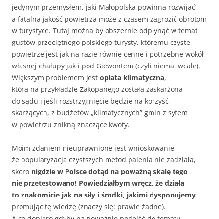
jedynym przemysłem, jaki Małopolska powinna rozwijać”
a fatalna jakość powietrza może z czasem zagrozić obrotom
w turystyce. Tutaj można by obszernie odpłynąć w temat
gustów przeciętnego polskiego turysty, któremu czyste
powietrze jest jak na razie równie cenne i potrzebne wokół
własnej chałupy jak i pod Giewontem (czyli niemal wcale).
Większym problemem jest
opłata klimatyczna
,
która na przykładzie Zakopanego została zaskarżona
do sądu i jeśli rozstrzygnięcie będzie na korzyść
skarżących, z budżetów „klimatycznych” gmin z syfem
w powietrzu znikną znaczące kwoty.
Moim zdaniem nieuprawnione jest wnioskowanie,
że popularyzacja czystszych metod palenia nie zadziała,
skoro
nigdzie w Polsce dotąd na poważną skalę tego
nie przetestowano! Powiedziałbym wręcz, że działa
to znakomicie jak na siły i środki, jakimi dysponujemy
promując tę wiedzę (znaczy się: prawie żadne).
A co dopiero gdyby na poważnie podejść do tematu.