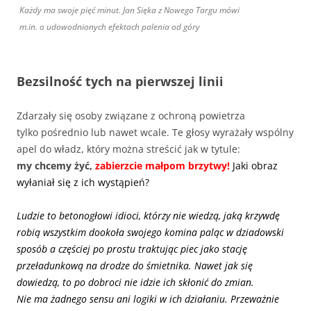
Każdy ma swoje pięć minut. Jan Sięka z Nowego Targu mówi
m.in. o udowodnionych efektach palenia od góry
Bezsilność tych na pierwszej linii
Zdarzały się osoby związane z ochroną powietrza
tylko pośrednio lub nawet wcale. Te głosy wyrażały wspólny
apel do władz, który można streścić jak w tytule:
my chcemy żyć,
zabierzcie małpom brzytwy!
Jaki obraz
wyłaniał się z ich wystąpień?
Ludzie to betonogłowi idioci, którzy nie wiedzą, jaką krzywdę
robią wszystkim dookoła swojego komina paląc w dziadowski
sposób a częściej po prostu traktując piec jako stację
przeładunkową na drodze do śmietnika. Nawet jak się
dowiedzą, to po dobroci nie idzie ich skłonić do zmian.
Nie ma żadnego sensu ani logiki w ich działaniu. Przeważnie