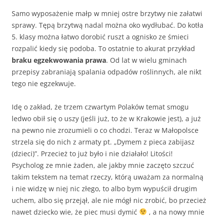
Samo wyposażenie małp w mniej ostre brzytwy nie załatwi
sprawy. Tępą brzytwą nadal można oko wydłubać. Do kotła
5. klasy można łatwo dorobić ruszt a ognisko ze śmieci
rozpalić kiedy się podoba. To ostatnie to akurat przykład
braku egzekwowania prawa
. Od lat w wielu gminach
przepisy zabraniają spalania odpadów roślinnych, ale nikt
tego nie egzekwuje.
Idę o zakład, że trzem czwartym Polaków temat smogu
ledwo obił się o uszy (jeśli już, to że w Krakowie jest), a już
na pewno nie zrozumieli o co chodzi. Teraz w Małopolsce
strzela się do nich z armaty pt. „Dymem z pieca zabijasz
(dzieci)”. Przecież to już było i nie działało! Litości!
Psycholog ze mnie żaden, ale jakby mnie zaczęto szczuć
takim tekstem na temat rzeczy, którą uważam za normalną
i nie widzę w niej nic złego, to albo bym wypuścił drugim
uchem, albo się przejął, ale nie mógł nic zrobić, bo przecież
nawet dziecko wie, że piec musi dymić
, a na nowy mnie