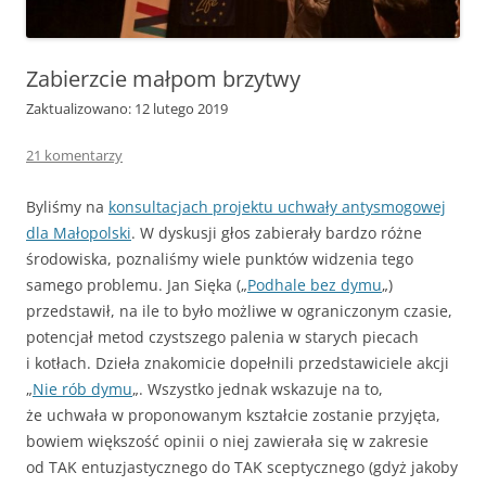
Zabierzcie małpom brzytwy
Zaktualizowano: 12 lutego 2019
21 komentarzy
Byliśmy na
konsultacjach projektu uchwały antysmogowej
dla Małopolski
. W dyskusji głos zabierały bardzo różne
środowiska, poznaliśmy wiele punktów widzenia tego
samego problemu. Jan Sięka („
Podhale bez dymu
„)
przedstawił, na ile to było możliwe w ograniczonym czasie,
potencjał metod czystszego palenia w starych piecach
i kotłach. Dzieła znakomicie dopełnili przedstawiciele akcji
„
Nie rób dymu
„. Wszystko jednak wskazuje na to,
że uchwała w proponowanym kształcie zostanie przyjęta,
bowiem większość opinii o niej zawierała się w zakresie
od TAK entuzjastycznego do TAK sceptycznego (gdyż jakoby