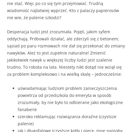
nie stać. Więc po co się tym przejmować. Trudną
wiadomość najłatwiej wyprzeć. Kto z palaczy papierosów
nie wie, że palenie szkodzi?
Desperacja ludzi jest zrozumiała. Pojęli, jakim syfem
oddychają. Próbowali działać, ale zderzyli się z betonem;
sąsiad po paru rozmowach nie dał się przekonać do zmiany
nawyków. Ależ to jest zupełnie naturalne! Zmienić
jakikolwiek nawyk u większej liczby ludzi jest szalenie
trudno. To robota na lata. Niestety nikt dotąd nie wziął się
za problem kompleksowo i na wielką skalę – jednocześnie:
uświadamiając ludziom problem zanieczyszczenia
powietrza od przedszkola do emeryta w sposób
zrozumiały, by nie było to odbierane jako ekologiczne
fanaberie
szeroko reklamując rozwiązania doraźne (czystsze
palenie)
jak i długofalowe (czystsze kotły i piece, inne sposoby