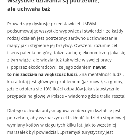
Wszystkie działania są potrzebne,
ale uchwała też
Prowadzący dyskusję przedstawiciel UMWM
podsumowując wszystkie wypowiedzi stwierdził, że każdy
rodzaj działań jest potrzebny: zarówno uczłowieczanie
małpy jak i stępienie jej brzytwy. Owszem, rozumie cel
i sens palenia od góry, także zachętę ekonomiczną jaka się
z tym wiąże, ale widział już tak wiele w swojej pracy
(i poprzez ekodoradców), że jego zdaniem
nawet
to nie zadziała na większość ludzi
. Zna mentalność ludzi,
która tutaj jest głównym problemem (jak mówił, są gminy,
gdzie odbiera się 10% ilości odpadów jaka statystycznie
przypada na głowę w Polsce – wiadomo gdzie trafia reszta).
Dlatego uchwała antysmogowa w obecnym kształcie jest
potrzebna, aby wyznaczyć cel i skłonić ludzi do stopniowej
wymiany kotłów w ciągu tych kilku lat. Jak to wcześniej
marszałek był powiedział, „przemysł turystyczny jest