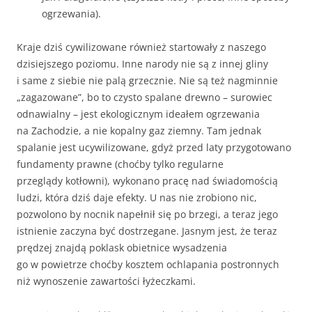
ogrzewania).
Kraje dziś cywilizowane również startowały z naszego
dzisiejszego poziomu. Inne narody nie są z innej gliny
i same z siebie nie palą grzecznie. Nie są też nagminnie
„zagazowane”, bo to czysto spalane drewno – surowiec
odnawialny – jest ekologicznym ideałem ogrzewania
na Zachodzie, a nie kopalny gaz ziemny. Tam jednak
spalanie jest ucywilizowane, gdyż przed laty przygotowano
fundamenty prawne (choćby tylko regularne
przeglądy kotłowni), wykonano pracę nad świadomością
ludzi, która dziś daje efekty. U nas nie zrobiono nic,
pozwolono by nocnik napełnił się po brzegi, a teraz jego
istnienie zaczyna być dostrzegane. Jasnym jest, że teraz
prędzej znajdą poklask obietnice wysadzenia
go w powietrze choćby kosztem ochlapania postronnych
niż wynoszenie zawartości łyżeczkami.