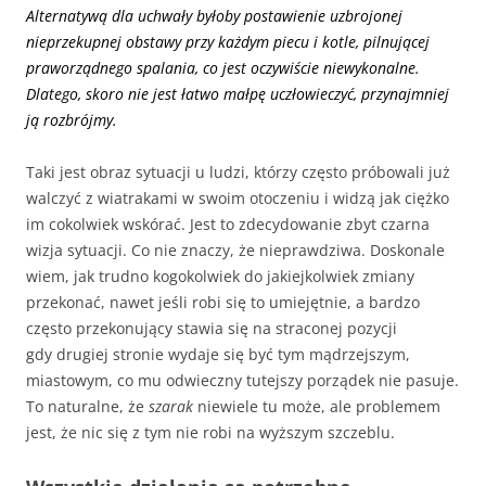
Alternatywą dla uchwały byłoby postawienie uzbrojonej
nieprzekupnej obstawy przy każdym piecu i kotle, pilnującej
praworządnego spalania, co jest oczywiście niewykonalne.
Dlatego, skoro nie jest łatwo małpę uczłowieczyć, przynajmniej
ją rozbrójmy.
Taki jest obraz sytuacji u ludzi, którzy często próbowali już
walczyć z wiatrakami w swoim otoczeniu i widzą jak ciężko
im cokolwiek wskórać. Jest to zdecydowanie zbyt czarna
wizja sytuacji. Co nie znaczy, że nieprawdziwa. Doskonale
wiem, jak trudno kogokolwiek do jakiejkolwiek zmiany
przekonać, nawet jeśli robi się to umiejętnie, a bardzo
często przekonujący stawia się na straconej pozycji
gdy drugiej stronie wydaje się być tym mądrzejszym,
miastowym, co mu odwieczny tutejszy porządek nie pasuje.
To naturalne, że
szarak
niewiele tu może, ale problemem
jest, że nic się z tym nie robi na wyższym szczeblu.