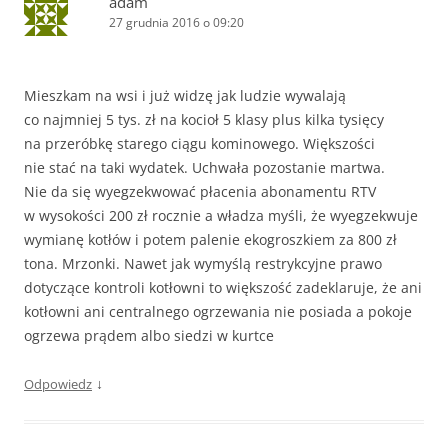
adam
27 grudnia 2016 o 09:20
Mieszkam na wsi i już widzę jak ludzie wywalają
co najmniej 5 tys. zł na kocioł 5 klasy plus kilka tysięcy
na przeróbkę starego ciągu kominowego. Większości
nie stać na taki wydatek. Uchwała pozostanie martwa.
Nie da się wyegzekwować płacenia abonamentu RTV
w wysokości 200 zł rocznie a władza myśli, że wyegzekwuje
wymianę kotłów i potem palenie ekogroszkiem za 800 zł
tona. Mrzonki. Nawet jak wymyślą restrykcyjne prawo
dotyczące kontroli kotłowni to większość zadeklaruje, że ani
kotłowni ani centralnego ogrzewania nie posiada a pokoje
ogrzewa prądem albo siedzi w kurtce
↓
Odpowiedz