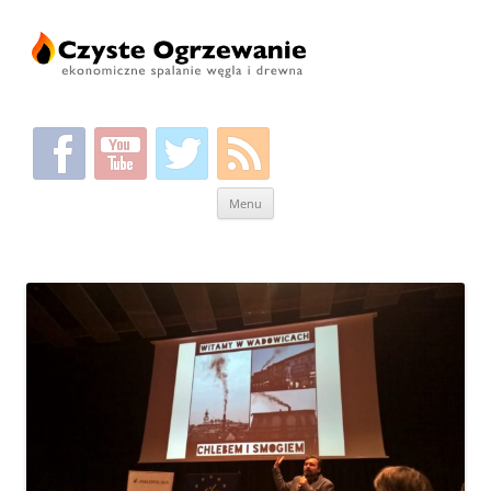
Przeskocz
Menu
do
treści