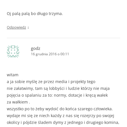
Oj palą palą bo długo trzyma.
↓
Odpowiedz
godz
16 grudnia 2016 o 00:11
witam
a ja sobie myślę ze przez media i projekty tego
nie załatwimy, tam są lobbyści i ludzie którzy nie maja
pojęcia o spalaniu za to: normy, dotacje i kręcą wałek
za wałkiem .
wszystko po to żeby wydoić do końca szarego człowieka.
wydaje mi się ze niech każdy z nas się rozejrzy po swojej
okolicy i pójdzie śladem dymy z jednego i drugiego komina,