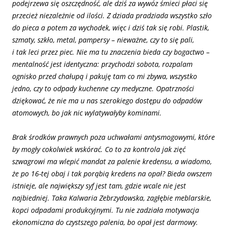
podejrzewa się oszczędność, ale dziś za wywóz śmieci płaci się
przecież niezależnie od ilości. Z dziada pradziada wszystko szło
do pieca a potem za wychodek, więc i dziś tak się robi. Plastik,
szmaty, szkło, metal, pampersy – nieważne, czy to się pali,
i tak leci przez piec. Nie ma tu znaczenia bieda czy bogactwo –
mentalność jest identyczna: przychodzi sobota, rozpalam
ognisko przed chałupą i pakuję tam co mi zbywa, wszystko
jedno, czy to odpady kuchenne czy medyczne. Opatrzności
dziękować, że nie ma u nas szerokiego dostępu do odpadów
atomowych, bo jak nic wylatywałyby kominami.
Brak
środków prawnych poza uchwałami antysmogowymi, które
by mogły cokolwiek wskórać. Co to za kontrola jak zięć
szwagrowi ma wlepić mandat za palenie kredensu, a wiadomo,
że po 16-tej obaj i tak porąbią kredens na opał? Bieda owszem
istnieje, ale największy syf jest tam, gdzie wcale nie jest
najbiedniej. Taka Kalwaria Zebrzydowska, zagłębie meblarskie,
kopci odpadami produkcyjnymi. Tu nie zadziała motywacja
ekonomiczna do czystszego palenia, bo opał jest darmowy.