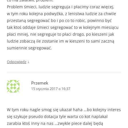
Problem śmieci, ludzie segreguja i płacimy coraz więcej,
w tym roku kolejna podwyżka, z lenistwa ludzie za chwile
przestaną segregować bo i po co to robic, powinno być
tak ktoś oddaje śmieci segregować to w kolejnym miesiącu
płaci mniej, nie segreguje to płaci drogo, po kieszeni jak
ludzie zobaczą ile zostanie im w kieszeni to sami zaczną
sumiennie segregować.
↓
Odpowiedz
Przemek
15 stycznia 2017 o 16:37
W tym roku nagle smog się ukazał haha …bo kolejny interes
się szykuje pseudo dotacja tyle warta co kot naplakal
zarabia ktoś inny na nas …zwykle piece dalej będą