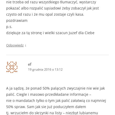
nie trzeba od razu wszystkiego tłumaczyć, wystarczy
pokazać albo rozpalić sąsiadowi żeby zobaczył jak jest
czysto od razu i że mu opal zostaje czyli kasa.
pozdrawiam
p.s.
dziękuje za tą stronę i wielki szacun Juzef dla Ciebe
↓
Odpowiedz
ef
19 grudnia 2016 o 13:12
A ja sądzę, że ponad 50% palących zwyczajnie nie wie jak
palić. Ciegle i masowo przedkładane informacje –
nie o mandatach tylko o tym jak palić załatwią co najmniej
50% spraw. Sam jak sie już poduczyłem dałem
tj. wrzuciełm do skrzynki na listy – niezbyt lubianemu