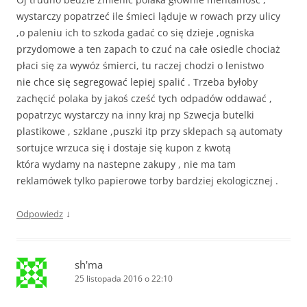
wystarczy popatrzeć ile śmieci ląduje w rowach przy ulicy
,o paleniu ich to szkoda gadać co się dzieje ,ogniska
przydomowe a ten zapach to czuć na całe osiedle chociaż
płaci się za wywóz śmierci, tu raczej chodzi o lenistwo
nie chce się segregować lepiej spalić . Trzeba byłoby
zachęcić polaka by jakoś cześć tych odpadów oddawać ,
popatrzyc wystarczy na inny kraj np Szwecja butelki
plastikowe , szklane ,puszki itp przy sklepach są automaty
sortujce wrzuca się i dostaje się kupon z kwotą
która wydamy na nastepne zakupy , nie ma tam
reklamówek tylko papierowe torby bardziej ekologicznej .
↓
Odpowiedz
sh'ma
25 listopada 2016 o 22:10