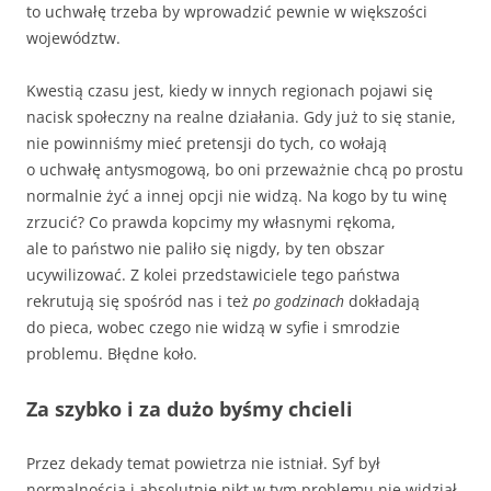
to uchwałę trzeba by wprowadzić pewnie w większości
województw.
Kwestią czasu jest, kiedy w innych regionach pojawi się
nacisk społeczny na realne działania. Gdy już to się stanie,
nie powinniśmy mieć pretensji do tych, co wołają
o uchwałę antysmogową, bo oni przeważnie chcą po prostu
normalnie żyć a innej opcji nie widzą. Na kogo by tu winę
zrzucić? Co prawda kopcimy my własnymi rękoma,
ale to państwo nie paliło się nigdy, by ten obszar
ucywilizować. Z kolei przedstawiciele tego państwa
rekrutują się spośród nas i też
po godzinach
dokładają
do pieca, wobec czego nie widzą w syfie i smrodzie
problemu. Błędne koło.
Za szybko i za dużo byśmy chcieli
Przez dekady temat powietrza nie istniał. Syf był
normalnością i absolutnie nikt w tym problemu nie widział.