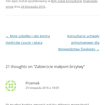
Ten wpis został opublikowany w
Były sobie konsultacje
,
Krakowski
smog
dnia
24 listopada 2016
,
.
Zobacz
←
Moje szkiełko i oko kontra
Konsultacje uchwały
wpisy
mędrców czucie i wiara
antysmogowej dla
Województwa Śląskiego
→
21 thoughts on “
Zabierzcie małpom brzytwy
”
Przemek
25 listopada 2016 o 18:05
Oj trudno bedzie zmienić polaka głównie mentalność ,