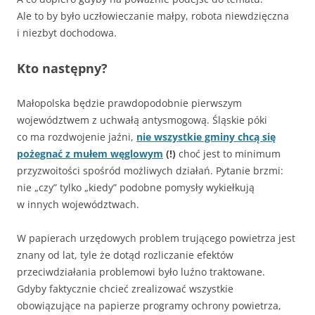
Ale to by było uczłowieczanie małpy, robota niewdzięczna
i niezbyt dochodowa.
Kto następny?
Małopolska będzie prawdopodobnie pierwszym
województwem z uchwałą antysmogową. Śląskie póki
co ma rozdwojenie jaźni,
nie wszystkie gminy chcą się
pożegnać z mułem węglowym
(!)
choć jest to minimum
przyzwoitości spośród możliwych działań. Pytanie brzmi:
nie „czy” tylko „kiedy” podobne pomysły wykiełkują
w innych województwach.
W papierach urzędowych problem trującego powietrza jest
znany od lat, tyle że dotąd rozliczanie efektów
przeciwdziałania problemowi było luźno traktowane.
Gdyby faktycznie chcieć zrealizować wszystkie
obowiązujące na papierze programy ochrony powietrza,