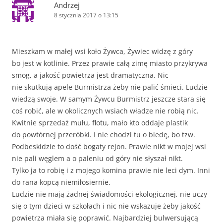
Andrzej
8 stycznia 2017 o 13:15
Mieszkam w małej wsi koło Żywca, Żywiec widzę z góry
bo jest w kotlinie. Przez prawie całą zimę miasto przykrywa
smog, a jakość powietrza jest dramatyczna. Nic
nie skutkują apele Burmistrza żeby nie palić śmieci. Ludzie
wiedzą swoje. W samym Żywcu Burmistrz jeszcze stara się
coś robić, ale w okolicznych wsiach władze nie robią nic.
Kwitnie sprzedaż mułu, flotu, mało kto oddaje plastik
do powtórnej przeróbki. I nie chodzi tu o biedę, bo tzw.
Podbeskidzie to dość bogaty rejon. Prawie nikt w mojej wsi
nie pali węglem a o paleniu od góry nie słyszał nikt.
Tylko ja to robię i z mojego komina prawie nie leci dym. Inni
do rana kopcą niemiłosiernie.
Ludzie nie mają żadnej świadomości ekologicznej, nie uczy
się o tym dzieci w szkołach i nic nie wskazuje żeby jakość
powietrza miała się poprawić. Najbardziej bulwersującą