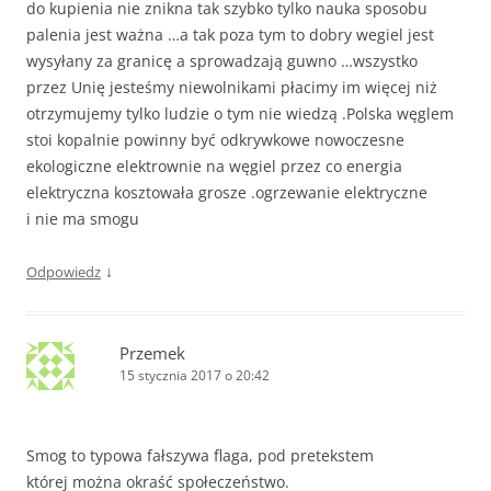
do kupienia nie znikna tak szybko tylko nauka sposobu
palenia jest ważna …a tak poza tym to dobry wegiel jest
wysyłany za granicę a sprowadzają guwno …wszystko
przez Unię jesteśmy niewolnikami płacimy im więcej niż
otrzymujemy tylko ludzie o tym nie wiedzą .Polska węglem
stoi kopalnie powinny być odkrywkowe nowoczesne
ekologiczne elektrownie na węgiel przez co energia
elektryczna kosztowała grosze .ogrzewanie elektryczne
i nie ma smogu
↓
Odpowiedz
Przemek
15 stycznia 2017 o 20:42
Smog to typowa fałszywa flaga, pod pretekstem
której można okraść społeczeństwo.