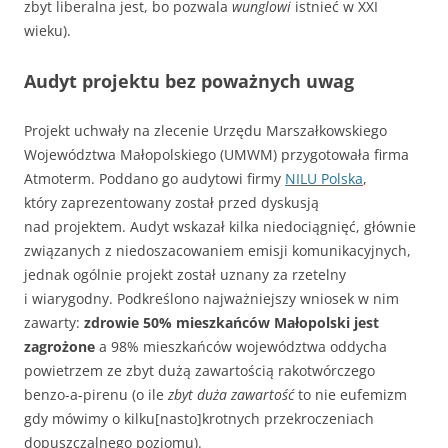
zbyt liberalna jest, bo pozwala
wunglowi
istnieć w XXI
wieku).
Audyt projektu bez poważnych uwag
Projekt uchwały na zlecenie Urzędu Marszałkowskiego
Województwa Małopolskiego (UMWM) przygotowała firma
Atmoterm. Poddano go audytowi firmy
NILU Polska
,
który zaprezentowany został przed dyskusją
nad projektem. Audyt wskazał kilka niedociągnięć, głównie
związanych z niedoszacowaniem emisji komunikacyjnych,
jednak ogólnie projekt został uznany za rzetelny
i wiarygodny. Podkreślono najważniejszy wniosek w nim
zawarty:
zdrowie 50% mieszkańców Małopolski jest
zagrożone
a 98% mieszkańców województwa oddycha
powietrzem ze zbyt dużą zawartością rakotwórczego
benzo-a-pirenu (o ile
zbyt duża zawartość
to nie eufemizm
gdy mówimy o kilku[nasto]krotnych przekroczeniach
dopuszczalnego poziomu).