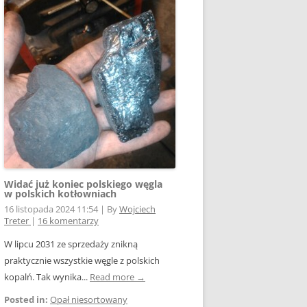
Widać już koniec polskiego węgla
w polskich kotłowniach
16 listopada 2024 11:54
|
By
Wojciech
Treter
|
16 komentarzy
W lipcu 2031 ze sprzedaży znikną
praktycznie wszystkie węgle z polskich
kopalń. Tak wynika...
Read more →
Posted in:
Opał niesortowany