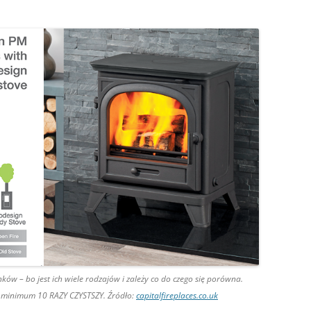
ków – bo jest ich wiele rodzajów i zależy co do czego się porówna.
e minimum 10 RAZY CZYSTSZY. Źródło:
capitalfireplaces.co.uk