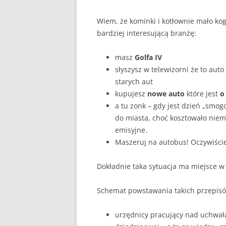
Wiem, że kominki i kotłownie mało k
bardziej interesującą branżę:
masz
Golfa IV
słyszysz w telewizorni że to auto
starych aut
kupujesz
nowe auto
które jest
o
a tu zonk – gdy jest dzień „smo
do miasta, choć kosztowało niema
emisyjne.
Maszeruj na autobus! Oczywiści
Dokładnie taka sytuacja ma miejsce 
Schemat powstawania takich przepisó
urzędnicy pracujący nad uchwałą