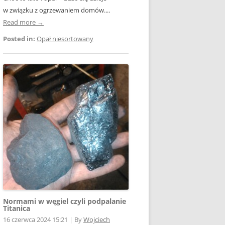
w związku z ogrzewaniem domów....
Read more →
Posted in:
Opał niesortowany
Normami w węgiel czyli podpalanie
Titanica
16 czerwca 2024 15:21
|
By
Wojciech