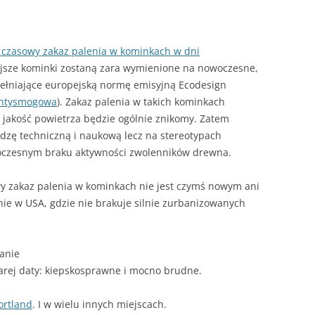
– JAK HISZPAŃSKA INKWIZYCJA
JAK PALIĆ W KOTLE DOLNEGO
SPALANIA
 czasowy zakaz palenia w kominkach w dni
A SIĘ
jsze kominki zostaną zara wymienione na nowoczesne,
ełniające europejską normę emisyjną Ecodesign
antysmogowa
). Zakaz palenia w takich kominkach
 jakość powietrza będzie ogólnie znikomy. Zatem
edzę techniczną i naukową lecz na stereotypach
oczesnym braku aktywności zwolenników drewna.
y zakaz palenia w kominkach nie jest czymś nowym ani
nie w USA, gdzie nie brakuje silnie zurbanizowanych
anie
tarej daty: kiepskosprawne i mocno brudne.
ortland
. I w wielu innych miejscach.