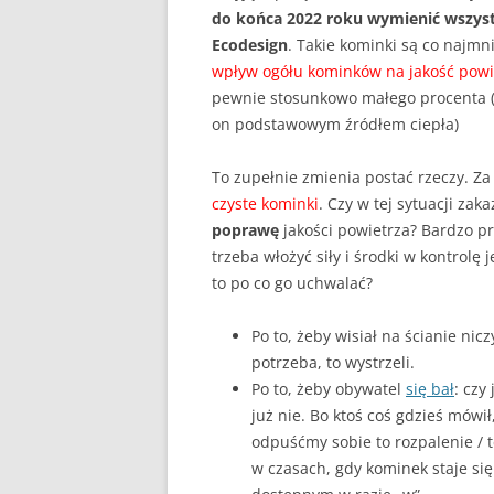
do końca 2022 roku wymienić wszys
Ecodesign
. Takie kominki są co najm
wpływ ogółu kominków na jakość powie
pewnie stosunkowo małego procenta (ws
on podstawowym źródłem ciepła)
To zupełnie zmienia postać rzeczy. Za
czyste kominki
. Czy w tej sytuacji za
poprawę
jakości powietrza? Bardzo 
trzeba włożyć siły i środki w kontrolę 
to po co go uchwalać?
Po to, żeby wisiał na ścianie nicz
potrzeba, to wystrzeli.
Po to, żeby obywatel
się bał
: czy
już nie. Bo ktoś coś gdzieś mówi
odpuśćmy sobie to rozpalenie / 
w czasach, gdy kominek staje si