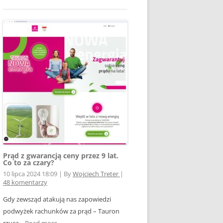
Prąd z gwarancją ceny przez 9 lat.
Co to za czary?
10 lipca 2024 18:09
|
By
Wojciech Treter
|
48 komentarzy
Gdy zewsząd atakują nas zapowiedzi
podwyżek rachunków za prąd – Tauron
rzuca...
Read more →