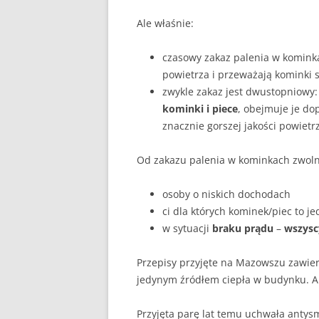
Ale właśnie:
czasowy zakaz palenia w kominkac
powietrza i przeważają kominki s
zwykle zakaz jest dwustopniowy
kominki i piece
, obejmuje je do
znacznie gorszej jakości powietr
Od zakazu palenia w kominkach zwoln
osoby o niskich dochodach
ci dla których kominek/piec to je
w sytuacji
braku prądu
–
wszysc
Przepisy przyjęte na Mazowszu zawiera
jedynym źródłem ciepła w budynku. Al
Przyjęta parę lat temu uchwała ant