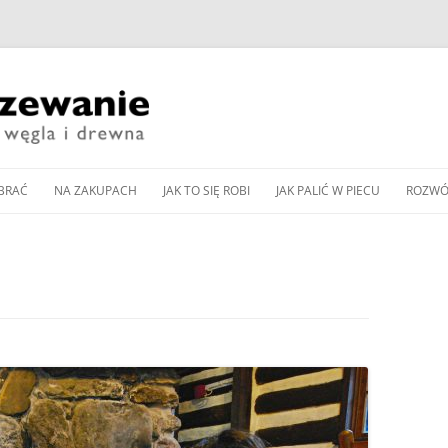
Przeskocz
do
BRAĆ
NA ZAKUPACH
JAK TO SIĘ ROBI
JAK PALIĆ W PIECU
ROZWÓ
treści
CZESNE KOTŁY ZASYPOWE
KUP PAN WĘGIEL: TANI
DOBÓR MOCY KOTŁA
JAK WYREGULOWAĆ KOCIOŁ
PIEC 
CZY DOBRY?
WĘGLOWEGO
WĘGLOWY BEZ PODAJNIKA
Y PODAJNIKOWE NA WĘGIEL
SPALA
WNOŚCI DLA
ZAKUP KOTŁA NA DREWNO /
DOBÓR MOCY POMPY CIEPŁA
JAK WYREGULOWAĆ KOCIOŁ
OD K
Y AUTOMATYCZNE
WĘGIEL W 2024 ROKU
DO OGRZEWANIA
PODAJNIKOWY NA WĘGIEL
LLET
ZGAZ
 PELLET
EKOGROSZEK
PRZEGLĄD NOWOCZESNYCH
BUFOR CIEPŁA – CENTRALA
IENNIKI PODCZERWIENI
GLOWYCH
KOTŁÓW ZASYPOWYCH
ENERGETYCZNA DOMU
JAK PALIĆ W PIECU KAFLOWYM
RZEWANIU MIESZKAŃ
NA WĘGIEL I DREWNO
PIECU –
CZYSZCZENIE KOMINA
JAK PALIĆ W KOMINKU
A CIEPŁA POWIETRZNA