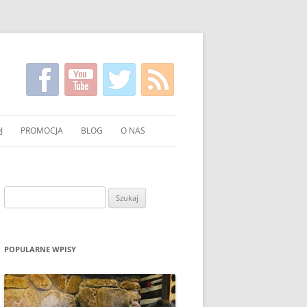
J
PROMOCJA
BLOG
O NAS
KIRGISKI
FILMY NA TEMAT CZYSTSZEGO
KONTAKT
PALENIA WĘGLEM I DREWNEM
NIE WĘGLA I DREWNA
Szukaj:
UCHNI
POKAZY EKONOMICZNEGO
PALENIA W PIECU
OWANIE WĘGLA I DREWNA
ULOTKI I PLAKATY
POPULARNE WPISY
O PALENIU BEZ DYMU W MEDIACH