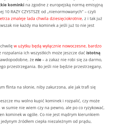
tkie kominki
na zgodne z europejską normą emisyjną
niej 10 RAZY CZYSTSZE od „nienormowanych” – czyli
trza zmaleje lada chwila dziesięciokrotnie
, z i tak już
zak nie każdy ma kominek a jeśli już to nie jest
 chwilę
w użytku będą wyłącznie nowoczesne, bardzo
kaz rozpalania ich wszystkich może jeszcze dać
istotną
prawdopodobne, że
nie
– a zakaz nie robi się za darmo,
jego przestrzegania. Bo jeśli nie będzie przestrzegany,
ym flinta na słonie, niby zakurzona, ale jak trafi się
 jeszcze mu wolno kupić kominek i rozpalić, czy może
ł, w sumie nie wiem czy na pewno, ale po co ryzykować,
ten kominek w ogóle. Co nie jest mądrym kierunkiem
ę jedynym źródłem ciepła niezależnym od prądu,