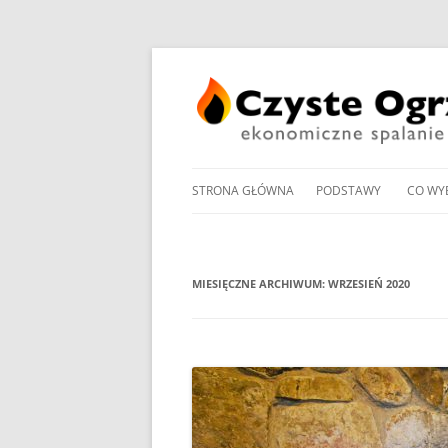
STRONA GŁÓWNA
PODSTAWY
CO WY
PRZEGLĄD UCHWAŁ
NOWO
ANTYSMOGOWYCH
KOTŁ
MIESIĘCZNE ARCHIWUM:
WRZESIEŃ 2020
NORMY EMISJI I SPRA
KOTŁ
DOMOWYCH KOTŁÓW
NA PE
NA DREWNO / WĘGIEL /
PROM
RODZAJE KOTŁÓW WĘ
W OG
MANDAT ZA PALENIE W 
POMP