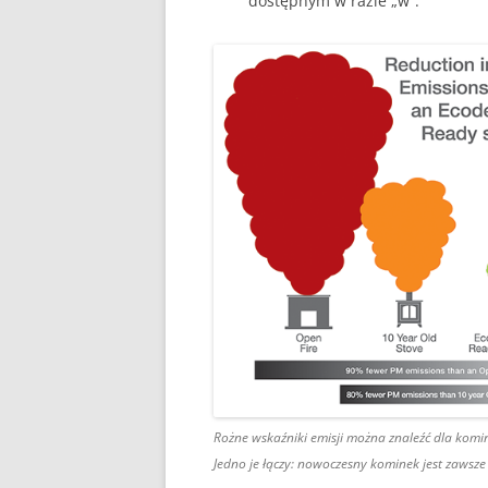
dostępnym w razie „w”.
Rożne wskaźniki emisji można znaleźć dla komin
Jedno je łączy: nowoczesny kominek jest zawsz