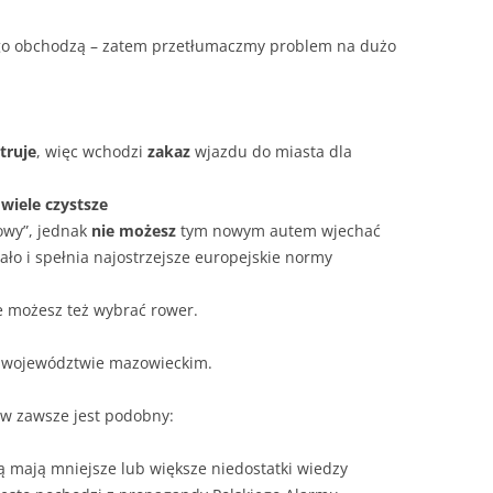
ogo obchodzą – zatem przetłumaczmy problem na dużo
truje
, więc wchodzi
zakaz
wjazdu do miasta dla
 wiele czystsze
gowy”, jednak
nie możesz
tym nowym autem wjechać
ło i spełnia najostrzejsze europejskie normy
e możesz też wybrać rower.
w województwie mazowieckim.
w zawsze jest podobny:
 mają mniejsze lub większe niedostatki wiedzy