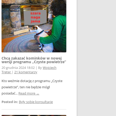
E WSPÓŁPRACY
 Z SIECIĄ
Ą
W FOTOWOLTAICE –
NIA
KTÓRYM TKWI
 ROZLICZENIA
 – JAK ŻYĆ?
Chcą zakazać kominków w nowej
wersji programu „Czyste powietrze”
20 grudnia 2024 18:02
|
By
Wojciech
Treter
|
21 komentarzy
Kto weźmie dotację z programu „Czyste
powietrze”, ten nie będzie mógł
AK
posiadać...
Read more →
Posted in:
Były sobie konsultacje
OWA