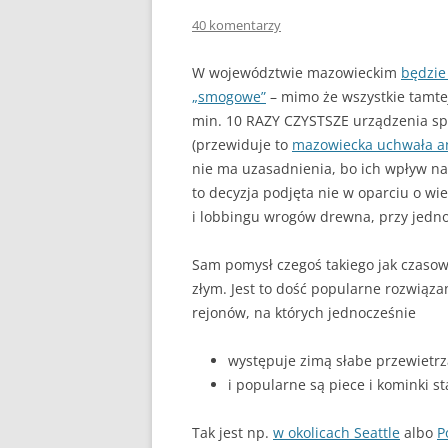
DLACZEGO PIEC KOPCI
40 komentarzy
ZRĘBKA DRZEWNA
W województwie mazowieckim
będzie
GDY BIEDA NIE POZWAL
„smogowe”
– mimo że wszystkie tamte
OGRZAĆ
min. 10 RAZY CZYSTSZE urządzenia sp
(przewiduje to
mazowiecka uchwała 
nie ma uzasadnienia, bo ich wpływ na
to decyzja podjęta nie w oparciu o wi
i lobbingu wrogów drewna, przy jedn
Sam pomysł czegoś takiego jak czasow
złym. Jest to dość popularne rozwiąza
rejonów, na których jednocześnie
występuje zimą słabe przewietrz
i popularne są piece i kominki s
Tak jest np.
w okolicach Seattle
albo
P