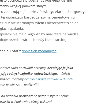
często pochodzi z propagandy Polskiego Alarmu
mowo wrogiej paliwom stałym;
u „opiekują się” ludzie z Polskiego Alarmu Smogowego
 a tej organizacji bardzo zależy na cementowaniu
ęgiel z nieuchronnym syfem i nierozprzestrzenianiu
giach spalania;
pisami nie ma nikogo kto by miał rzetelną wiedzę
kuje przedstawicieli branży kominkarskiej.
obnie. Cytat z
doniesień medialnych
:
ndrzej Guła pochwalił przepisy,
oceniając je jako
cyzję radnych sejmiku wojewódzkiego.
– Dzięki
ominkach możemy
ochronić nasze zdrowie w dniach
enie powietrza – podkreślił.
ę na badania prowadzone przez Instytut Chemii
dowiska w Podkowie Leśnej, wskazał,