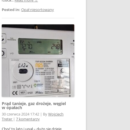
Posted in:
Opał niesortowany
Prąd tanieje, gaz drożeje, węgiel
w opałach
30 czerwca 2024 17:42
|
By
Wojciech
Treter
|
7 komentarzy
Choć to lato i upał – dużo się dzieje