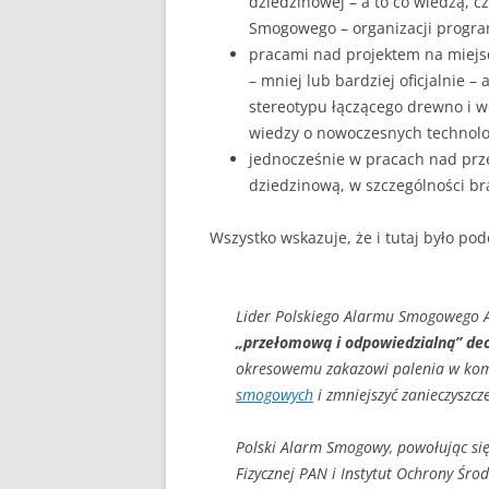
dziedzinowej – a to co wiedzą, 
Smogowego – organizacji progra
pracami nad projektem na miejsc
– mniej lub bardziej oficjalnie –
stereotypu łączącego drewno i w
wiedzy o nowoczesnych technolo
jednocześnie w pracach nad prze
dziedzinową, w szczególności bra
Wszystko wskazuje, że i tutaj było pod
Lider Polskiego Alarmu Smogowego A
„przełomową i odpowiedzialną” de
okresowemu zakazowi palenia w k
smogowych
i zmniejszyć zanieczyszcz
Polski Alarm Smogowy, powołując si
Fizycznej PAN i Instytut Ochrony Śro