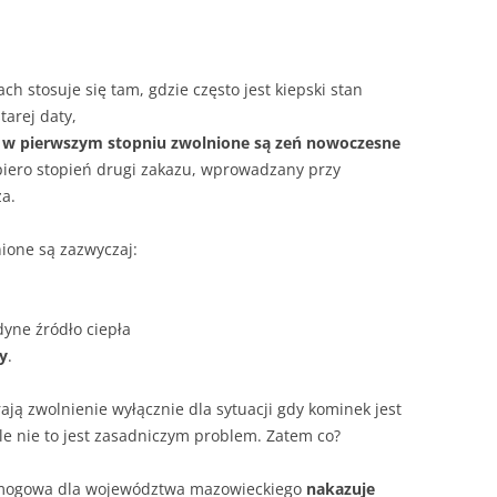
h stosuje się tam, gdzie często jest kiepski stan
tarej daty,
:
w pierwszym stopniu zwolnione są zeń nowoczesne
piero stopień drugi zakazu, wprowadzany przy
za.
ione są zazwyczaj:
dyne źródło ciepła
y
.
ją zwolnienie wyłącznie dla sytuacji gdy kominek jest
e nie to jest zasadniczym problem. Zatem co?
ysmogowa dla województwa mazowieckiego
nakazuje