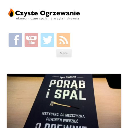
Przeskocz
Menu
do
treści