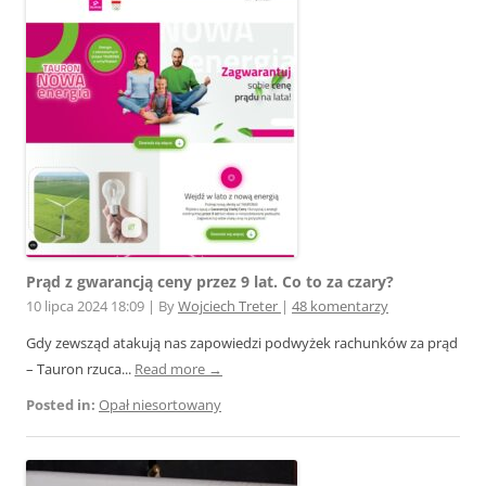
Prąd z gwarancją ceny przez 9 lat. Co to za czary?
10 lipca 2024 18:09
|
By
Wojciech Treter
|
48 komentarzy
Gdy zewsząd atakują nas zapowiedzi podwyżek rachunków za prąd
– Tauron rzuca...
Read more →
Posted in:
Opał niesortowany