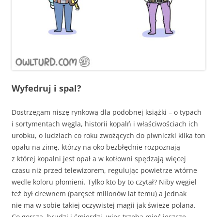
Wyfedruj i spal?
Dostrzegam niszę rynkową dla podobnej książki – o typach
i sortymentach węgla, historii kopalń i właściwościach ich
urobku, o ludziach co roku zwożących do piwniczki kilka ton
opału na zimę, którzy na oko bezbłędnie rozpoznają
z której kopalni jest opał a w kotłowni spędzają więcej
czasu niż przed telewizorem, regulując powietrze wtórne
wedle koloru płomieni. Tylko kto by to czytał? Niby węgiel
też był drewnem (paręset milionów lat temu) a jednak
nie ma w sobie takiej oczywistej magii jak świeże polana.
Co gorsza, brudzi i śmierdzi, więc trzeba mieć jeszcze