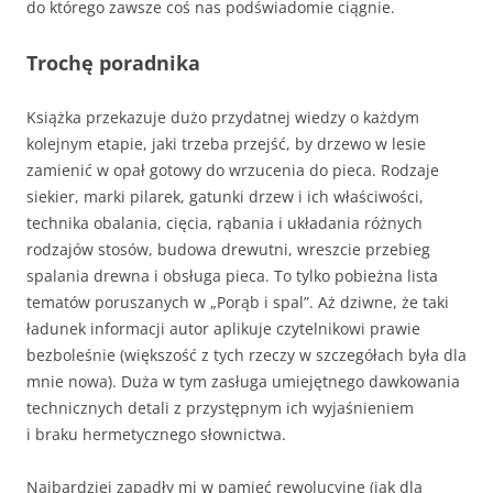
do którego zawsze coś nas podświadomie ciągnie.
Trochę poradnika
Książka przekazuje dużo przydatnej wiedzy o każdym
kolejnym etapie, jaki trzeba przejść, by drzewo w lesie
zamienić w opał gotowy do wrzucenia do pieca. Rodzaje
siekier, marki pilarek, gatunki drzew i ich właściwości,
technika obalania, cięcia, rąbania i układania różnych
rodzajów stosów, budowa drewutni, wreszcie przebieg
spalania drewna i obsługa pieca. To tylko pobieżna lista
tematów poruszanych w „Porąb i spal”. Aż dziwne, że taki
ładunek informacji autor aplikuje czytelnikowi prawie
bezboleśnie (większość z tych rzeczy w szczegółach była dla
mnie nowa). Duża w tym zasługa umiejętnego dawkowania
technicznych detali z przystępnym ich wyjaśnieniem
i braku hermetycznego słownictwa.
Najbardziej zapadły mi w pamięć rewolucyjne (jak dla