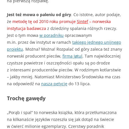
na pierwszą rozpałkę.
Jest też mowa o paleniu od góry
. Co istotne, autor podaje,
że
metodę tę od 2010 roku promuje
Sintef
– norweska
instytucja badawcza
z dziedziny spalania różnych rzeczy.
Jest o tym mowa
w poradniku
opracowanym
m.in. przez ów instytut w ramach
takiego jednego unijnego
projektu
. Można? Można! Rozpalać od góry zaleca też znany
norweski producent pieców,
firma Jøtul
. Tam najwidoczniej
czystsze powietrze i oszczędności opału są po drodze
z interesami producentów pieców. W rodzimym kotlarstwie
– jakby mniej. Natomiast Ministerstwo Środowiska ma czas
na odpowiedź na
naszą petycję
do 13 lipca.
Trochę gawędy
„Porąb i spal” to norweska książka, która przetłumaczona
na kilkanaście języków rozeszła się jak dotąd na świecie
w ćwierć milionie egzemplarzy. Czerstwy poradnik