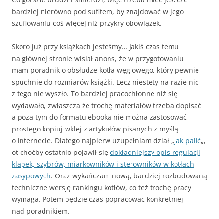
bardziej nierówno pod sufitem, by znajdować w jego
szuflowaniu coś więcej niż przykry obowiązek.
Skoro już przy książkach jesteśmy… Jakiś czas temu
na głównej stronie wisiał anons, że w przygotowaniu
mam poradnik o obsłudze kotła węglowego, który pewnie
spuchnie do rozmiarów książki. Lecz niestety na razie nic
z tego nie wyszło. To bardziej pracochłonne niż się
wydawało, zwłaszcza że trochę materiałów trzeba dopisać
a poza tym do formatu ebooka nie można zastosować
prostego kopiuj-wklej z artykułów pisanych z myślą
o internecie. Dlatego najpierw uzupełniam dział „
Jak palić
„,
ot choćby ostatnio pojawił się
dokładniejszy opis regulacji
klapek, szybrów, miarkowników i sterowników w kotłach
zasypowych
. Oraz wykańczam nową, bardziej rozbudowaną
techniczne wersję rankingu kotłów, co też trochę pracy
wymaga. Potem będzie czas popracować konkretniej
nad poradnikiem.