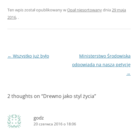
Ten wpis został opublikowany w
Opał niesortowany
dnia
29 maja
2016
,
.
Zobacz
←
Wszystko już było
Ministerstwo Środowiska
wpisy
odpowiada na naszą petycję
→
2 thoughts on “
Drewno jako styl życia
”
godz
20 czerwca 2016 o 18:06