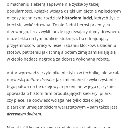
o machaniu siekierą zapewne nie zyskałby takiej
popularności. Książka wciąga dzięki umiejętnie wplecionym
między techniczne rozdziały
historiom ludzi
, których życie
kręci się wokół drewna. To nie żadni herosi przemysłu
drzewnego, lecz zwykli ludzie ogrzewający domy drewnem,
może lekko na tym punkcie stuknięci, bo odnajdujący
przyjemność w pracy w lesie, rąbaniu klocków, układaniu
stosów, patrzeniu jak schną a potem zimą zamieniają się
w ciepło będące nagrodą za dobrze wykonaną robotę.
Autor wprowadza czytelnika nie tylko w technikę, ale w całą
norweską
kulturę drewna:
jak zmieniało się wykorzystanie
tego paliwa na tle dziejowych przemian w jego ojczyźnie,
opowiada o historii firm produkujących siekiery, pilarki
czy piece. Ta opowieść wciąga nie tylko dzięki jego
pisarskim umiejętnościom warsztatowym – sam także jest
drzewnym świrem.
Nawet jeśli kogoś drewno średnio rusza i nie ma z nim