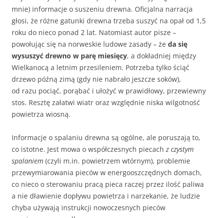
mnie) informacje o suszeniu drewna. Oficjalna narracja
głosi, że różne gatunki drewna trzeba suszyć na opał od 1,5
roku do nieco ponad 2 lat. Natomiast autor pisze –
powołując się na norweskie ludowe zasady – że
da się
wysuszyć drewno w parę miesięcy
, a dokładniej między
Wielkanocą a letnim przesileniem. Potrzeba tylko ściąć
drzewo późną zimą (gdy nie nabrało jeszcze soków),
od razu pociąć, porąbać i ułożyć w prawidłowy, przewiewny
stos. Resztę załatwi wiatr oraz względnie niska wilgotność
powietrza wiosną.
Informacje o spalaniu drewna są ogólne, ale poruszają to,
co istotne. Jest mowa o współczesnych piecach
z czystym
spalaniem
(czyli m.in. powietrzem wtórnym), problemie
przewymiarowania pieców w energooszczędnych domach,
co nieco o sterowaniu pracą pieca raczej przez ilość paliwa
a nie dławienie dopływu powietrza i narzekanie, że ludzie
chyba używają instrukcji nowoczesnych pieców