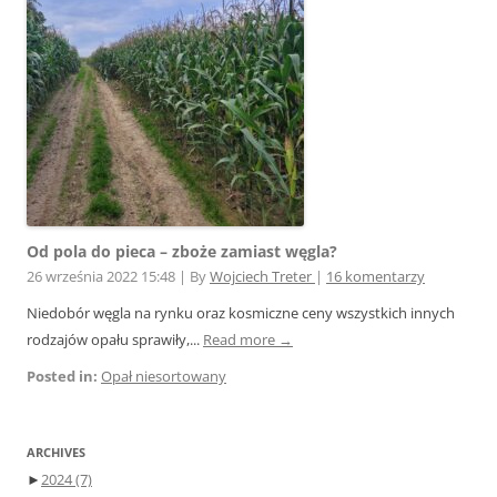
Od pola do pieca – zboże zamiast węgla?
26 września 2022 15:48
|
By
Wojciech Treter
|
16 komentarzy
Niedobór węgla na rynku oraz kosmiczne ceny wszystkich innych
rodzajów opału sprawiły,...
Read more →
Posted in:
Opał niesortowany
ARCHIVES
►
2024
(7)