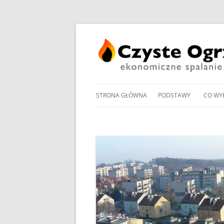
STRONA GŁÓWNA
PODSTAWY
CO WY
PRZEGLĄD UCHWAŁ
NOWO
ANTYSMOGOWYCH
KOTŁ
NORMY EMISJI I SPRA
KOTŁ
DOMOWYCH KOTŁÓW
NA PE
NA DREWNO / WĘGIEL /
PROM
RODZAJE KOTŁÓW WĘ
W OG
MANDAT ZA PALENIE W 
POMP