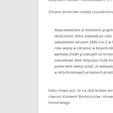
Zmiana terminów została uzasadniona
Nieprzewidziane w momencie przyj
okoliczności, które powstały po rok
zakażeniami wirusem SARS-CoV-2 w l
roku wojną w Ukrainie, w bezpośredn
wymiany źródeł grzewczych na teren
szacunkowe dane dotyczące liczby ko
pomorskim należy uznać, że wskazan
w dotychczasowych przepisach przejśc
Dalej mowa jest, że na zbyt krótkie t
również Konwent Burmistrzów i Konw
Pomorskiego.