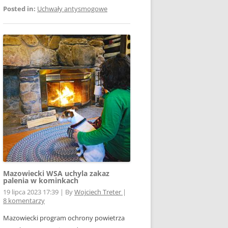
Posted in:
Uchwały antysmogowe
Mazowiecki WSA uchyla zakaz
palenia w kominkach
19 lipca 2023 17:39
|
By
Wojciech Treter
|
8 komentarzy
Mazowiecki program ochrony powietrza