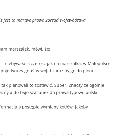
, iż jest to martwe prawo Zarząd Województwa
 sam marszałek, mówi, że:
– niebywała szczerość jak na marszałka; w Małopolsce
 pojedynczy gnuśny wójt i zaraz by go do pionu
o tak planowali to zostawić. Super. Znaczy że ogólnie
ażny a do tego szacunek do prawa typowo polski.
formacja o postępie wymiany kotłów: jakoby