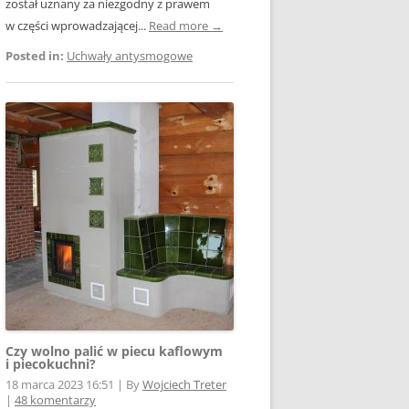
został uznany za niezgodny z prawem
w części wprowadzającej...
Read more →
Posted in:
Uchwały antysmogowe
Czy wolno palić w piecu kaflowym
i piecokuchni?
18 marca 2023 16:51
|
By
Wojciech Treter
|
48 komentarzy