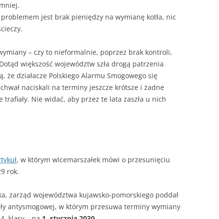
 mniej.
 problemem jest brak pieniędzy na wymianę kotła, nic
cieczy.
wymiany – czy to nieformalnie, poprzez brak kontroli,
. Dotąd większość województw szła drogą patrzenia
ą, że działacze Polskiego Alarmu Smogowego się
hwał naciskali na terminy jeszcze krótsze i żadne
trafiały. Nie widać, aby przez te lata zaszła u nich
rtykuł
, w którym wicemarszałek mówi o przesunięciu
9 rok.
ka, zarząd województwa kujawsko-pomorskiego poddał
ały antysmogowej, w którym przesuwa terminy wymiany
 4. klasy – na
1. stycznia 2030
.