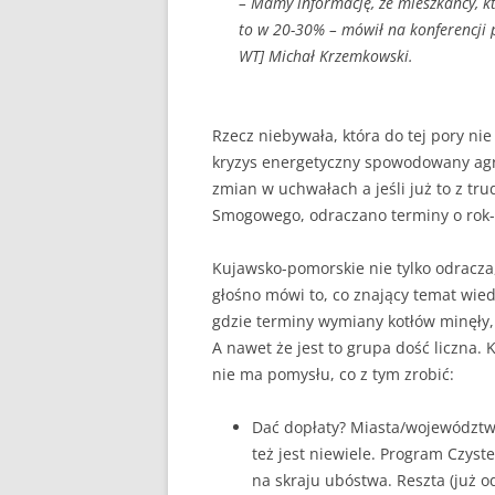
– Mamy informację, ze mieszkańcy, k
to w 20-30% – mówił na konferencji 
WT] Michał Krzemkowski.
Rzecz niebywała, która do tej pory n
kryzys energetyczny spowodowany agr
zmian w uchwałach a jeśli już to z t
Smogowego, odraczano terminy o rok-
Kujawsko-pomorskie nie tylko odracza,
głośno mówi to, co znający temat wied
gdzie terminy wymiany kotłów minęły, 
A nawet że jest to grupa dość liczna. K
nie ma pomysłu, co z tym zrobić:
Dać dopłaty? Miasta/województw
też jest niewiele. Program Czyst
na skraju ubóstwa. Reszta (już 