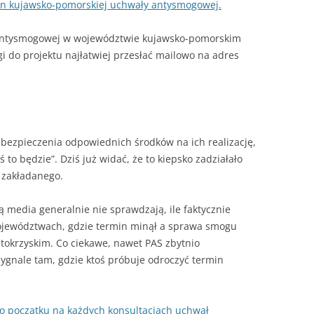
ian kujawsko-pomorskiej uchwały antysmogowej.
 antysmogowej w województwie kujawsko-pomorskim
i do projektu najłatwiej przesłać mailowo na adres
bezpieczenia odpowiednich środków na ich realizację,
oś to będzie”. Dziś już widać, że to kiepsko zadziałało
 zakładanego.
media generalnie nie sprawdzają, ile faktycznie
ojewództwach, gdzie termin minął a sprawa smogu
ętokrzyskim. Co ciekawe, nawet PAS zbytnio
 sygnale tam, gdzie ktoś próbuje odroczyć termin
 początku na każdych konsultacjach uchwał