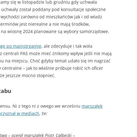
– JAK HISZPAŃSKA INKWIZYCJA
namy się w listopadzie lub grudniu gdy uchwała
ny uchwały został poddany pod konsultacje społeczne
JAK PALIĆ W KOTLE DOLNEGO
n wychodzi zarówno od mieszkańców jak i od władz
SPALANIA
terminów jest nierealne a nie mają środków,
A SIĘ
m na wiosnę 2024 planowane są wybory samorządowe.
wogę po mainstreamie
, ale zdecyduje i tak wola
 z centrali PAS może mieć znikomy wpływ jeśli nie mają
chu na miejscu. Choć gdyby temat udało się im nagrzać
centralne – jak to właśnie próbuje robić ich oficer
oże jeszcze mocno stopnieć.
tabu
densu. Ni z tego ni z owego we wrześniu
marszałek
rzyznał w mediach
, że
:
twa –
ocenił marszałek Piotr Całbecki
–