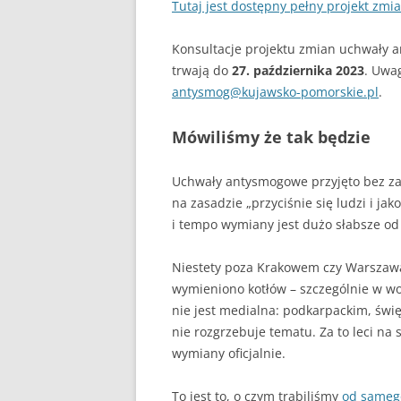
Tutaj jest dostępny pełny projekt zm
Konsultacje projektu zmian uchwały
trwają do
27. października 2023
. Uwag
antysmog@kujawsko-pomorskie.pl
.
Mówiliśmy że tak będzie
Uchwały antysmogowe przyjęto bez za
na zasadzie „przyciśnie się ludzi i jak
i tempo wymiany jest dużo słabsze od
Niestety poza Krakowem czy Warszawą 
wymieniono kotłów – szczególnie w w
nie jest medialna: podkarpackim, świ
nie rozgrzebuje tematu. Za to leci na
wymiany oficjalnie.
To jest to, o czym trąbiliśmy
od samego