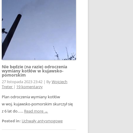
E WSPÓŁPRACY
 Z SIECIĄ
Ą
W FOTOWOLTAICE –
NIA
KTÓRYM TKWI
 ROZLICZENIA
 – JAK ŻYĆ?
Nie będzie (na razie) odroczenia
wymiany kotłów w kujawsko-
pomorskim
27 listopada 2023 23:42
|
By
Wojciech
Treter
|
19 komentarzy
Plan odroczenia wymiany kotłów
AK
w woj. kujawsko-pomorskim skurczył się
z 6 lat do…...
Read more →
Posted in:
Uchwały antysmogowe
OWA