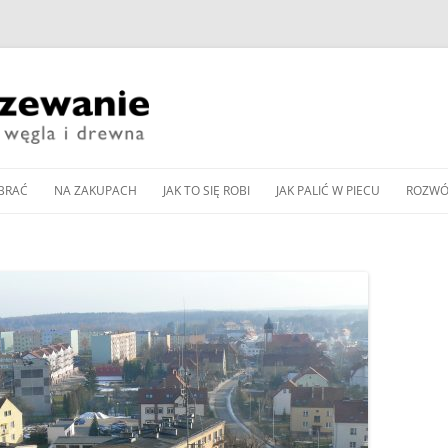
Przeskocz
do
BRAĆ
NA ZAKUPACH
JAK TO SIĘ ROBI
JAK PALIĆ W PIECU
ROZWÓ
treści
CZESNE KOTŁY ZASYPOWE
KUP PAN WĘGIEL: TANI
DOBÓR MOCY KOTŁA
JAK WYREGULOWAĆ KOCIOŁ
PIEC 
CZY DOBRY?
WĘGLOWEGO
WĘGLOWY BEZ PODAJNIKA
Y PODAJNIKOWE NA WĘGIEL
SPALA
WNOŚCI DLA
ZAKUP KOTŁA NA DREWNO /
DOBÓR MOCY POMPY CIEPŁA
JAK WYREGULOWAĆ KOCIOŁ
OD K
Y AUTOMATYCZNE
WĘGIEL W 2024 ROKU
DO OGRZEWANIA
PODAJNIKOWY NA WĘGIEL
LLET
ZGAZ
 PELLET
EKOGROSZEK
PRZEGLĄD NOWOCZESNYCH
BUFOR CIEPŁA – CENTRALA
IENNIKI PODCZERWIENI
GLOWYCH
KOTŁÓW ZASYPOWYCH
ENERGETYCZNA DOMU
JAK PALIĆ W PIECU KAFLOWYM
RZEWANIU MIESZKAŃ
NA WĘGIEL I DREWNO
PIECU –
CZYSZCZENIE KOMINA
JAK PALIĆ W KOMINKU
A CIEPŁA POWIETRZNA