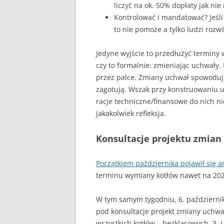
liczyć na ok. 50% dopłaty jak nie
Kontrolować i mandatować? Jeśli
to nie pomoże a tylko ludzi rozwś
Jedyne wyjście to przedłużyć terminy 
czy to formalnie: zmieniając uchwały
przez palce. Zmiany uchwał spowoduj
zagotują. Wszak przy konstruowaniu uc
racje techniczne/finansowe do nich nie 
jakakolwiek refleksja.
Konsultacje projektu zmian
Początkiem października pojawił się a
terminu wymiany kotłów nawet na 202
W tym samym tygodniu, 6. październi
pod konsultacje projekt zmiany uchw
wszystkich kotłów – bezklasowych, 3. i