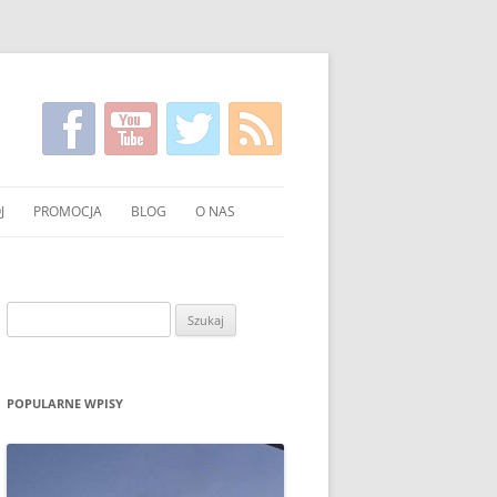
J
PROMOCJA
BLOG
O NAS
KIRGISKI
FILMY NA TEMAT CZYSTSZEGO
KONTAKT
PALENIA WĘGLEM I DREWNEM
NIE WĘGLA I DREWNA
Szukaj:
UCHNI
POKAZY EKONOMICZNEGO
PALENIA W PIECU
OWANIE WĘGLA I DREWNA
ULOTKI I PLAKATY
POPULARNE WPISY
O PALENIU BEZ DYMU W MEDIACH