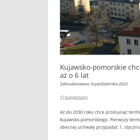
KIEDY, ZA CO, ILE TO 
CZY 
ZAKAZ PALENIA W PIEC
KOMIN
GDZIE JEST, GDZIE BĘDZ
REZE
ŻYĆ?
NOWO
JAK PALIĆ DREWNEM
POMP
JAK PALIĆ KOKSEM
GAZO
Kujawsko-pomorskie chc
DYM I SADZA A JAKOŚĆ
FOTO
aż o 6 lat
DOM
PODSTAWOWE PARAM
Zaktualizowano: 8 października 2023
WĘGLA KAMIENNEGO
17 komentarzy
CAŁA POLSKA CZYTA
ZE ZROZUMIENIEM RA
Aż do 2030 roku chce przesunąć term
ZA GAZ
kujawsko-pomorskiego. Pierwszy termi
obecnej uchwały przypadać 1. styczni
BRYKIET SŁOMIANY