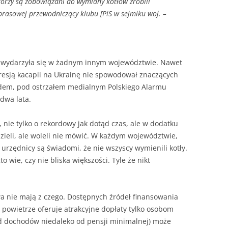
tórzy są zobowiązani do wymiany kotłów zrobili
prasowej przewodniczący klubu [PiS w sejmiku woj. –
ie wydarzyła się w żadnym innym województwie. Nawet
esją kacapii na Ukrainę nie spowodował znaczących
rudem, pod ostrzałem medialnym Polskiego Alarmu
dwa lata.
 nie tylko o rekordowy jak dotąd czas, ale w dodatku
zieli, ale woleli nie mówić. W każdym województwie,
urzędnicy są świadomi, że nie wszyscy wymienili kotły.
to wie, czy nie bliska większości. Tyle że nikt
a nie mają z czego. Dostępnych źródeł finansowania
e powietrze oferuje atrakcyjne dopłaty tylko osobom
od dochodów niedaleko od pensji minimalnej) może