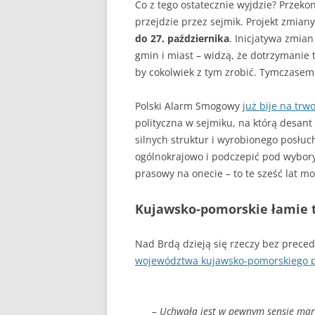
DLACZEGO PIEC KOPCI
Co z tego ostatecznie wyjdzie? Przeko
przejdzie przez sejmik. Projekt zmia
ZRĘBKA DRZEWNA
do 27. października
. Inicjatywa zmia
gmin i miast – widzą, że dotrzymanie 
GDY BIEDA NIE POZWAL
by cokolwiek z tym zrobić. Tymczase
OGRZAĆ
Polski Alarm Smogowy
już bije na tr
polityczna w sejmiku, na którą desant
silnych struktur i wyrobionego posłu
ogólnokrajowo i podczepić pod wybory 
prasowy na onecie – to te sześć lat m
Kujawsko-pomorskie łamie 
Nad Brdą dzieją się rzeczy bez prece
województwa kujawsko-pomorskiego p
– Uchwała jest w pewnym sensie mar