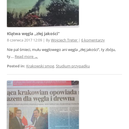
Klątwa węgla „złej jakości”
8 czerwca 2017 12:09
|
By
Wojciech Treter
|
6 komentarzy
Nie pal śmieci, mułu węglowego ani węgla „złej jakości”, ty zbóju,
ty....
Read more →
Posted in:
Krakowski smog
,
Studium przypadku