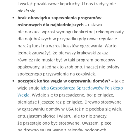
i wyciąć pozaklasowe kopciuchy. U nas tradycyjnie
nie da się
.
brak obowiązku zapewnienia programów
osłonowych dla najbiedniejszych
– ustawa
nie narzuca wprost wymogu konkretnej rekompensaty
dla najuboższych w przypadku gdy nowe regulacje
narażą ludzi na wzrost kosztów ogrzewania. Warto
jednak zauważyć, że pierwszy krakowski zakaz
również nie musiał być w taki program pomocowy
opakowany, a jednak to zrobiono. Inaczej nie byłoby
społecznego przyzwolenia na cokolwiek.
początek końca węgla w ogrzewaniu domów?
– takie
wizje snuje
Izba Gospodarcza Sprzedawców Polskiego
Węgla
. Wydaje się to przesadzone, bo: pieniądze,
pieniądze i jeszcze raz pieniądze. Drewno stosowane
w ogrzewaniu domów w USA też nie podoba się wielu
entuzjastom słońca i wiatru, ale to nie znaczy,
że przestaje ono być stosowane. Owszem, piece
na drewno są usuwane z rejonów podobnych