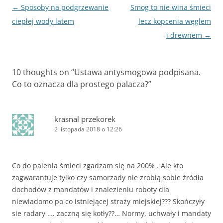
Zobacz
←
Sposoby na podgrzewanie
Smog to nie wina śmieci
wpisy
ciepłej wody latem
lecz kopcenia węglem
i drewnem
→
10 thoughts on “
Ustawa antysmogowa podpisana.
Co to oznacza dla prostego palacza?
”
krasnal przekorek
2 listopada 2018 o 12:26
Co do palenia śmieci zgadzam się na 200% . Ale kto
zagwarantuje tylko czy samorzady nie zrobią sobie źródła
dochodów z mandatów i znalezieniu roboty dla
niewiadomo po co istniejącej straży miejskiej??? Skończyły
sie radary …. zaczną się kotły??… Normy, uchwały i mandaty