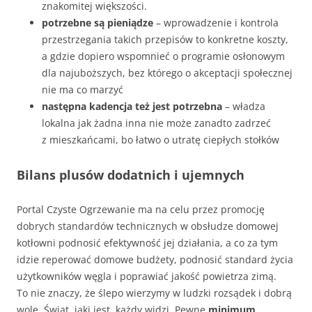
znakomitej większości.
potrzebne są pieniądze
– wprowadzenie i kontrola
przestrzegania takich przepisów to konkretne koszty,
a gdzie dopiero wspomnieć o programie osłonowym
dla najuboższych, bez którego o akceptacji społecznej
nie ma co marzyć
następna kadencja też jest potrzebna
– władza
lokalna jak żadna inna nie może zanadto zadrzeć
z mieszkańcami, bo łatwo o utratę ciepłych stołków
Bilans plusów dodatnich i ujemnych
Portal Czyste Ogrzewanie ma na celu przez promocję
dobrych standardów technicznych w obsłudze domowej
kotłowni podnosić efektywność jej działania, a co za tym
idzie reperować domowe budżety, podnosić standard życia
użytkowników węgla i poprawiać jakość powietrza zimą.
To nie znaczy, że ślepo wierzymy w ludzki rozsądek i dobrą
wolę. Świat, jaki jest, każdy widzi. Pewne
minimum