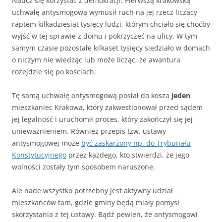
Naucz się korzystać z demokracji. Pierwszą krakowską
uchwałę antysmogową wymusił ruch na jej rzecz liczący
raptem kilkadziesiąt tysięcy ludzi, którym chciało się choćby
wyjść w tej sprawie z domu i pokrzyczeć na ulicy. W tym
samym czasie pozostałe kilkaset tysięcy siedziało w domach
o niczym nie wiedząc lub może licząc, że awantura
rozejdzie się po kościach.
Tę samą uchwałę antysmogową posłał do kosza
jeden
mieszkaniec Krakowa, który zakwestionował przed sądem
jej legalność i uruchomił proces, który zakończył się jej
unieważnieniem. Również przepis tzw. ustawy
antysmogowej może
być zaskarżony np. do Trybunału
Konstytucyjnego
przez każdego, kto stwierdzi, że jego
wolności zostały tym sposobem naruszone.
Ale nade wszystko potrzebny jest aktywny udział
mieszkańców tam, gdzie gminy będą miały pomysł
skorzystania z tej ustawy. Bądź pewien, że antysmogowi