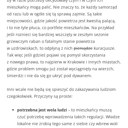
by w razie potrzeby decydowały czym i w czym ich
mieszkańcy mogą palić. Nie znaczy to, że każdy samorząd
od razu lub w ogóle się tą sprawą zajmie. Są takie
miejscowości, gdzie jakość powietrza jest kwestią palącą,
i to nie tyle płuca, co portfele mieszkańców. Na przykład
jeśli roznieci się bardziej wszczęty w zeszłym sezonie
grzewczym raban o fatalnym stanie powietrza
w uzdrowiskach, to odpłyną z nich
pieniądze
kuracjusze.
Tak więc jeśli gdzieś pojawi się pomysł skorzystania
z nowego prawa, to najpierw w Krakowie i innych miastach,
gdzie problem smogu już został wyciągnięty na wierzch,
śmierdzi i nie da się go ukryć pod dywanem.
Inni wcale nie będą się spieszyć do zakazywania ludziom
czegokolwiek. Przyczyny są proste:
potrzebna jest wola ludzi
– to mieszkańcy muszą
czuć potrzebę wprowadzenia takich regulacji. Władze
lokalne nie zrobią tego same z siebie czy wbrew woli