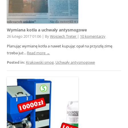
Wymiana kotła a uchwały antysmogowe
26 lutego 2017 01:06
|
By
Wojciech Treter
|
10 komentarzy
Planując wymianę kotła a nawet kupując opał na przyszłą zimę
trzeba już...
Read more →
Posted in:
Krakowski smog
,
Uchwały antysmogowe