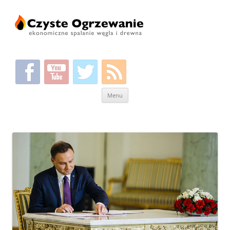
Przeskocz
Menu
do
treści