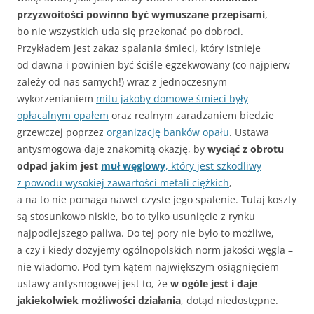
przyzwoitości powinno być wymuszane przepisami
,
bo nie wszystkich uda się przekonać po dobroci.
Przykładem jest zakaz spalania śmieci, który istnieje
od dawna i powinien być ściśle egzekwowany (co najpierw
zależy od nas samych!) wraz z jednoczesnym
wykorzenianiem
mitu jakoby domowe śmieci były
opłacalnym opałem
oraz realnym zaradzaniem biedzie
grzewczej poprzez
organizację banków opału
. Ustawa
antysmogowa daje znakomitą okazję, by
wyciąć z obrotu
odpad jakim jest
muł węglowy
, który jest szkodliwy
z powodu wysokiej zawartości metali ciężkich
,
a na to nie pomaga nawet czyste jego spalenie. Tutaj koszty
są stosunkowo niskie, bo to tylko usunięcie z rynku
najpodlejszego paliwa. Do tej pory nie było to możliwe,
a czy i kiedy dożyjemy ogólnopolskich norm jakości węgla –
nie wiadomo. Pod tym kątem największym osiągnięciem
ustawy antysmogowej jest to, że
w ogóle jest i daje
jakiekolwiek możliwości działania
, dotąd niedostępne.