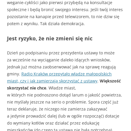
weganie-cykliści jako pierwsi przybędą na konsultacje
społeczne i będą bronić swojego interesu. Jeśli twój interes
pozostanie na kanapie przed telewizorem, to nie dziw się
potem z wyniku. Tak działa demokracja.
Jest ryzyko, że nie zmieni się nic
Dzień po podpisaniu przez prezydenta ustawy to może
za wcześnie na wyciąganie daleko idących wniosków,
jednak już można zaobserwować jak na sprawę reagują
gminy.
Radio Kraków przepytało władze małopolskich
miast, czy i jak zamierzają skorzystać z ustawy
.
Większość
skorzystać nie chce
. Władze miast,
w których nie podnoszono dotąd larum o jakość powietrza,
nie myślały jeszcze na serio o problemie. Spora część już
teraz deklaruje, że niczego nie zamierza zakazywać
a jedynie prowadzić dalej (lub w ogóle rozpocząć) dotacje
do wymiany kotłów oraz działać przez edukację
mieszkańców (do czego ta ustawa nie była potrzebna).