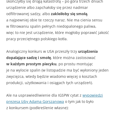
skończyłby się drogą katastrofą – po góra trzech dniach
urządzenie albo zapchałoby się przez nadmiar
odfiltrowanej sadzy, albo
zakleiłoby się smołą
,
a najpewniej obie te rzeczy naraz. Nie ma cienia sensu
w filtrowaniu spalin pełnych niedopalonego paliwa,
więc to nie jest urządzenie, które mogłoby poprawić jakość
pracy przeciętnego polskiego kotła.
Analogiczny konkurs w USA przeszły trzy
urządzenia
dopalające sadzę i smołę
, które można zastosować
w każdym prostym piecyku
, po prostu montując
je na wylocie spalin (w listopadzie ma być wyłoniony jeden
zwycięzca, wtedy będzie wiadomo więcej o kosztach
produkcji, użytkowania i osiągach tych urządzeń).
Ale na usprawiedliwienie dla IGSPW cytat z
wypowiedzi
prezesa Izby Adama Gorszanowa
o tym jak to było
z konkursem (podkreślenie własne):