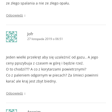
ze złego spalania a nie ze złego opału.
↓
Odpowiedz
Jofr
27 listopada 2019 o 06:51
Jeden wielki przekręt aby się uzależnić od gazu.. A jego
ceny ppszybuja z czasem w górę i będzie rzeź.
O to chodzi??? A co z korytarzami powietrznymi?
Co z paleniem odgornym w piecach? Za śmieci powinni
karać ale kraj jest zbyt biedny.
↓
Odpowiedz
Anonim