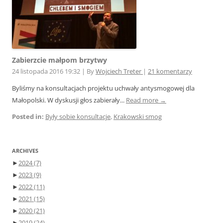
Zabierzcie małpom brzytwy
24 listopada 2016 19:32
|
By
Wojciech Treter
|
21 komentarzy
Byliśmy na konsultacjach projektu uchwały antysmogowej dla
Małopolski. W dyskusji głos zabierały...
Read more →
Posted in:
Były sobie konsultacje
,
Krakowski smog
ARCHIVES
►
2024
(7)
►
2023
(9)
►
2022
(11)
►
2021
(15)
►
2020
(21)
►
2019
(24)