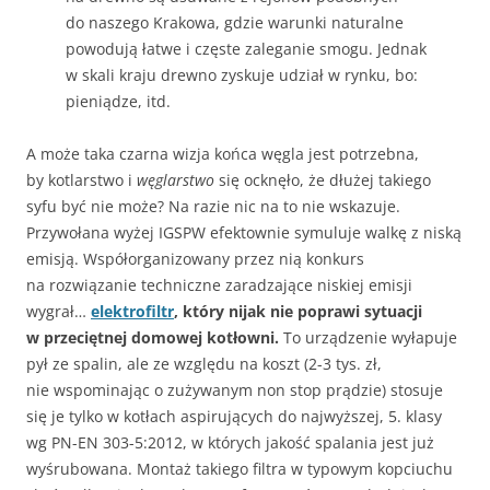
do naszego Krakowa, gdzie warunki naturalne
powodują łatwe i częste zaleganie smogu. Jednak
w skali kraju drewno zyskuje udział w rynku, bo:
pieniądze, itd.
A może taka czarna wizja końca węgla jest potrzebna,
by kotlarstwo i
węglarstwo
się ocknęło, że dłużej takiego
syfu być nie może? Na razie nic na to nie wskazuje.
Przywołana wyżej IGSPW efektownie symuluje walkę z niską
emisją. Współorganizowany przez nią konkurs
na rozwiązanie techniczne zaradzające niskiej emisji
wygrał…
elektrofiltr
, który nijak nie poprawi sytuacji
w przeciętnej domowej kotłowni.
To urządzenie wyłapuje
pył ze spalin, ale ze względu na koszt (2-3 tys. zł,
nie wspominając o zużywanym non stop prądzie) stosuje
się je tylko w kotłach aspirujących do najwyższej, 5. klasy
wg PN-EN 303-5:2012, w których jakość spalania jest już
wyśrubowana. Montaż takiego filtra w typowym kopciuchu