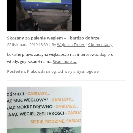
Skazany za palenie węglem – i bardzo dobrze
22 listopada 2019 18:39
|
By
Wojciech Treter
|
9 komentarzy
Lokalne prawo zaczyna większość z nas interesować dopiero
wtedy, gdy zasadzi nam...
Read more →
Posted in:
Krakowski smog
,
Uchwały antysmogowe