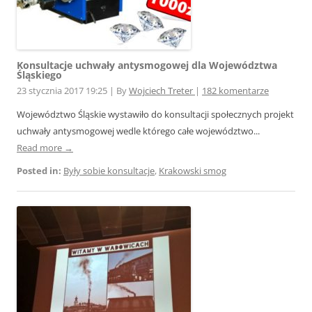
Konsultacje uchwały antysmogowej dla Województwa
Śląskiego
23 stycznia 2017 19:25
|
By
Wojciech Treter
|
182 komentarze
Województwo Śląskie wystawiło do konsultacji społecznych projekt
uchwały antysmogowej wedle którego całe województwo...
Read more →
Posted in:
Były sobie konsultacje
,
Krakowski smog