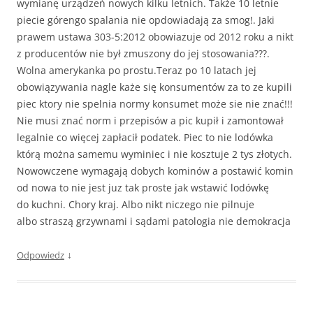
wymianę urządzeń nowych kilku letnich. Także 10 letnie
piecie górengo spalania nie opdowiadają za smog!. Jaki
prawem ustawa 303-5:2012 obowiazuje od 2012 roku a nikt
z producentów nie był zmuszony do jej stosowania???.
Wolna amerykanka po prostu.Teraz po 10 latach jej
obowiązywania nagle każe się konsumentów za to ze kupili
piec ktory nie spelnia normy konsumet może sie nie znać!!!
Nie musi znać norm i przepisów a pic kupił i zamontował
legalnie co więcej zapłacił podatek. Piec to nie lodówka
którą można samemu wyminiec i nie kosztuje 2 tys złotych.
Nowowczene wymagają dobych kominów a postawić komin
od nowa to nie jest juz tak proste jak wstawić lodówkę
do kuchni. Chory kraj. Albo nikt niczego nie pilnuje
albo straszą grzywnami i sądami patologia nie demokracja
↓
Odpowiedz