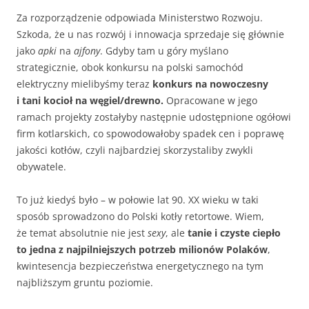
Za rozporządzenie odpowiada Ministerstwo Rozwoju.
Szkoda, że u nas rozwój i innowacja sprzedaje się głównie
jako
apki
na
ajfony
. Gdyby tam u góry myślano
strategicznie, obok konkursu na polski samochód
elektryczny mielibyśmy teraz
konkurs na nowoczesny
i tani kocioł na węgiel/drewno.
Opracowane w jego
ramach projekty zostałyby następnie udostępnione ogółowi
firm kotlarskich, co spowodowałoby spadek cen i poprawę
jakości kotłów, czyli najbardziej skorzystaliby zwykli
obywatele.
To już kiedyś było – w połowie lat 90. XX wieku w taki
sposób sprowadzono do Polski kotły retortowe. Wiem,
że temat absolutnie nie jest
sexy
, ale
tanie i czyste ciepło
to jedna z najpilniejszych potrzeb milionów Polaków
,
kwintesencja bezpieczeństwa energetycznego na tym
najbliższym gruntu poziomie.