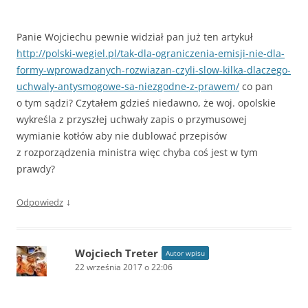
Panie Wojciechu pewnie widział pan już ten artykuł
http://polski-wegiel.pl/tak-dla-ograniczenia-emisji-nie-dla-
formy-wprowadzanych-rozwiazan-czyli-slow-kilka-dlaczego-
uchwaly-antysmogowe-sa-niezgodne-z-prawem/
co pan
o tym sądzi? Czytałem gdzieś niedawno, że woj. opolskie
wykreśla z przyszłej uchwały zapis o przymusowej
wymianie kotłów aby nie dublować przepisów
z rozporządzenia ministra więc chyba coś jest w tym
prawdy?
↓
Odpowiedz
Wojciech Treter
Autor wpisu
22 września 2017 o 22:06