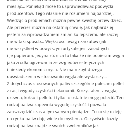
miesiąc… Poniekąd może to usprawiedliwiać podwyżki
producentów. Tego właśnie nie rozumiem najbardziej.
Wiedząc o problemach można pewne kwestię przewidzieć.
Ale przecież można na ostatnią chwilę. Jak najbardziej
jestem za wprowadzaniem zmian ku lepszemu ale raczej
nie w taki sposób… Większość uwag i zarzutów (jak
nie wszystkie) w powyższym artykule jest zasadnych
i je popieram. Jedyna różnica to taka że nie popieram węgla
jako źródła ogrzewania ze względów estetycznych
i niekiedy ekonomicznych. Nie mam zbyt dużego
doświadczenia w stosowaniu węgla ale wystarczy…
Z dotychczas stosowanych paliw szczególnie polecam pellet
z racji wygody czystości i ekonomii. Korzystałem z węgla;
drewna; koksu i pelletu i tylko to ostatnie mogę polecić. Ten
rodzaj paliwa zapewnia wygodę czystość i pozwala
zaoszczędzić czas a tym samym pieniądze. To co się dzieję
na rynku paliw daję wiele do myślenia. Oczywiście każdy
rodzaj paliwa znajdzie swoich zwolenników jak