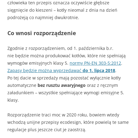
człowieka ten przepis oznacza oczywiście głębsze
sięgnięcie do kieszeni – kotły nieomal z dnia na dzień
podrożeją co najmniej dwukrotnie.
Co wnosi rozporządzenie
Zgodnie z rozporządzeniem, od 1. października b.r.
nie będzie można produkować kotłów, które nie spełniają
wymogów emisyjnych klasy 5.
normy PN-EN 303-5:2012
.
Zapasy będzie można wyprzedawać
do 1. lipca 2018
.
Po tej dacie w sprzedaży mają pozostać wyłącznie kotły
automatyczne
bez rusztu awaryjnego
oraz z ręcznym
załadunkiem – wszystkie spełniające wymogi emisyjne 5.
klasy.
Rozporządzenie traci moc w 2020 roku, bowiem wtedy
wchodzą unijne przepisy ecodesign, które powielą te same
regulacje plus jeszcze ciut je zaostrzą.