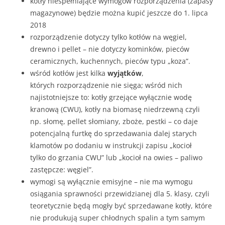
kotły niespełniające wymogów rozporządzenia (zapasy
magazynowe) będzie można kupić jeszcze do 1. lipca
2018
rozporządzenie dotyczy tylko kotłów na węgiel,
drewno i pellet – nie dotyczy kominków, pieców
ceramicznych, kuchennych, pieców typu „koza”.
wśród kotłów jest kilka
wyjątków
,
których rozporządzenie nie sięga; wśród nich
najistotniejsze to: kotły grzejące wyłącznie wodę
kranową (CWU), kotły na biomasę niedrzewną czyli
np. słomę, pellet słomiany, zboże, pestki – co daje
potencjalną furtkę do sprzedawania dalej starych
klamotów po dodaniu w instrukcji zapisu „kocioł
tylko do grzania CWU” lub „kocioł na owies – paliwo
zastępcze: węgiel”.
wymogi są wyłącznie emisyjne – nie ma wymogu
osiągania sprawności przewidzianej dla 5. klasy, czyli
teoretycznie będą mogły być sprzedawane kotły, które
nie produkują super chłodnych spalin a tym samym