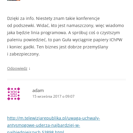
Dzięki za info. Niestety znam takie konferencje
od podszewki. Widać, kto jest namaszczony, więc wiadomo
jaka będzie linia programowa. A spróbuj coś o czystszym
paleniu powiedzieć, to pan Guła wyciągnie papiery IChPW
i koniec gadki. Ten biznes jest dobrze przemyślany
i zabezpieczony.
↓
Odpowiedz
adam
15 września 2017 o 09:07
http://m.telewizjarepublika.pl/uwaga-uchwaly-
antysmogowe-uderza-najbardziej-w-
najbiedniejszych,53898.html