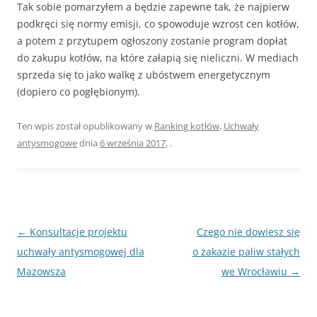
Tak sobie pomarzyłem a będzie zapewne tak, że najpierw
podkręci się normy emisji, co spowoduje wzrost cen kotłów,
a potem z przytupem ogłoszony zostanie program dopłat
do zakupu kotłów, na które załapią się nieliczni. W mediach
sprzeda się to jako walkę z ubóstwem energetycznym
(dopiero co pogłębionym).
Ten wpis został opublikowany w
Ranking kotłów
,
Uchwały
antysmogowe
dnia
6 września 2017
,
.
Zobacz
←
Konsultacje projektu
Czego nie dowiesz się
wpisy
uchwały antysmogowej dla
o zakazie paliw stałych
Mazowsza
we Wrocławiu
→