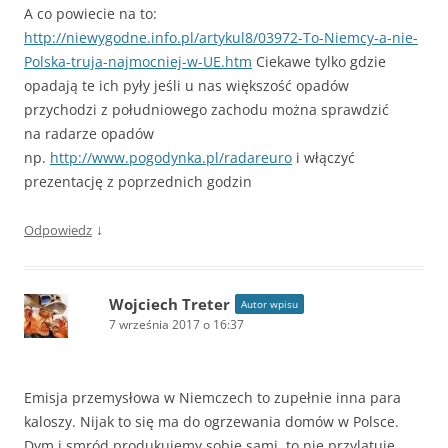
A co powiecie na to:
http://niewygodne.info.pl/artykul8/03972-To-Niemcy-a-nie-
Polska-truja-najmocniej-w-UE.htm
Ciekawe tylko gdzie
opadają te ich pyły jeśli u nas większość opadów
przychodzi z południowego zachodu można sprawdzić
na radarze opadów
np.
http://www.pogodynka.pl/radareuro
i włączyć
prezentację z poprzednich godzin
↓
Odpowiedz
Wojciech Treter
Autor wpisu
7 września 2017 o 16:37
Emisja przemysłowa w Niemczech to zupełnie inna para
kaloszy. Nijak to się ma do ogrzewania domów w Polsce.
Dym i smród produkujemy sobie sami, to nie przylatuje