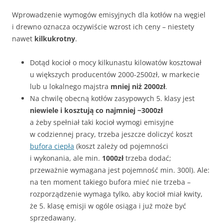
Wprowadzenie wymogów emisyjnych dla kotłów na węgiel
i drewno oznacza oczywiście wzrost ich ceny – niestety
nawet
kilkukrotny
.
Dotąd kocioł o mocy kilkunastu kilowatów kosztował
u większych producentów 2000-2500zł, w markecie
lub u lokalnego majstra
mniej niż 2000zł
.
Na chwilę obecną kotłów zasypowych 5. klasy jest
niewiele i kosztują co najmniej ~3000zł
a żeby spełniał taki kocioł wymogi emisyjne
w codziennej pracy, trzeba jeszcze doliczyć koszt
bufora ciepła
(koszt zależy od pojemności
i wykonania, ale min.
1000zł
trzeba dodać;
przeważnie wymagana jest pojemność min. 300l). Ale:
na ten moment takiego bufora mieć nie trzeba –
rozporządzenie wymaga tylko, aby kocioł miał kwity,
że 5. klasę emisji w ogóle osiąga i już może być
sprzedawany.