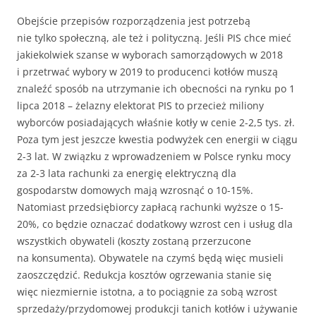
Obejście przepisów rozporządzenia jest potrzebą
nie tylko społeczną, ale też i polityczną. Jeśli PIS chce mieć
jakiekolwiek szanse w wyborach samorządowych w 2018
i przetrwać wybory w 2019 to producenci kotłów muszą
znaleźć sposób na utrzymanie ich obecności na rynku po 1
lipca 2018 – żelazny elektorat PIS to przecież miliony
wyborców posiadających właśnie kotły w cenie 2-2,5 tys. zł.
Poza tym jest jeszcze kwestia podwyżek cen energii w ciągu
2-3 lat. W związku z wprowadzeniem w Polsce rynku mocy
za 2-3 lata rachunki za energię elektryczną dla
gospodarstw domowych mają wzrosnąć o 10-15%.
Natomiast przedsiębiorcy zapłacą rachunki wyższe o 15-
20%, co będzie oznaczać dodatkowy wzrost cen i usług dla
wszystkich obywateli (koszty zostaną przerzucone
na konsumenta). Obywatele na czymś będą więc musieli
zaoszczędzić. Redukcja kosztów ogrzewania stanie się
więc niezmiernie istotna, a to pociągnie za sobą wzrost
sprzedaży/przydomowej produkcji tanich kotłów i używanie