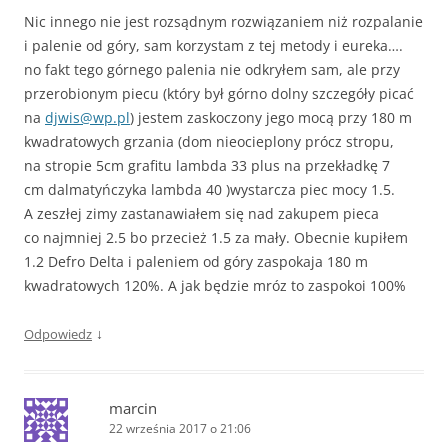
Nic innego nie jest rozsądnym rozwiązaniem niż rozpalanie
i palenie od góry, sam korzystam z tej metody i eureka….
no fakt tego górnego palenia nie odkryłem sam, ale przy
przerobionym piecu (który był górno dolny szczegóły picać
na
djwis@wp.pl
) jestem zaskoczony jego mocą przy 180 m
kwadratowych grzania (dom nieocieplony prócz stropu,
na stropie 5cm grafitu lambda 33 plus na przekładkę 7
cm dalmatyńczyka lambda 40 )wystarcza piec mocy 1.5.
A zeszłej zimy zastanawiałem się nad zakupem pieca
co najmniej 2.5 bo przecież 1.5 za mały. Obecnie kupiłem
1.2 Defro Delta i paleniem od góry zaspokaja 180 m
kwadratowych 120%. A jak będzie mróz to zaspokoi 100%
↓
Odpowiedz
marcin
22 września 2017 o 21:06