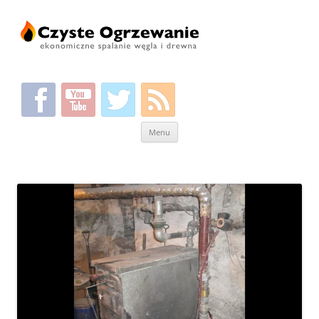
Przeskocz
Menu
do
treści