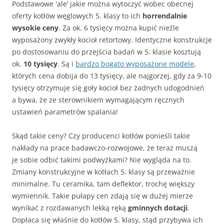
Podstawowe 'ale’ jakie można wytoczyć wobec obecnej
oferty kotłów węglowych 5. klasy to ich
horrendalnie
wysokie ceny
. Za ok. 6 tysięcy można kupić nieźle
wyposażony zwykły kocioł retortowy. Identyczne konstrukcje
po dostosowaniu do przejścia badań w 5. klasie kosztują
ok.
10 tysięcy
. Są i
bardzo bogato wyposażone modele
,
których cena dobija do 13 tysięcy, ale najgorzej, gdy za 9-10
tysięcy otrzymuje się goły kocioł bez żadnych udogodnień
a bywa, że ze sterownikiem wymagającym ręcznych
ustawień parametrów spalania!
Skąd takie ceny? Czy producenci kotłów ponieśli takie
nakłady na prace badawczo-rozwojowe, że teraz muszą
je sobie odbić takimi podwyżkami? Nie wygląda na to.
Zmiany konstrukcyjne w kotłach 5. klasy są przeważnie
minimalne. Tu ceramika, tam deflektor, trochę większy
wymiennik. Takie pułapy cen zdają się w dużej mierze
wynikać z rozdawanych lekką ręką
gminnych dotacji
.
Dopłaca się właśnie do kotłów 5. klasy, stąd przybywa ich