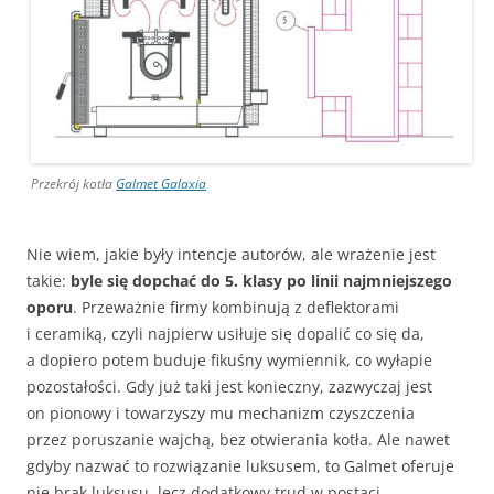
Przekrój kotła
Galmet Galaxia
Nie wiem, jakie były intencje autorów, ale wrażenie jest
takie:
byle się dopchać do 5. klasy po linii najmniejszego
oporu
. Przeważnie firmy kombinują z deflektorami
i ceramiką, czyli najpierw usiłuje się dopalić co się da,
a dopiero potem buduje fikuśny wymiennik, co wyłapie
pozostałości. Gdy już taki jest konieczny, zazwyczaj jest
on pionowy i towarzyszy mu mechanizm czyszczenia
przez poruszanie wajchą, bez otwierania kotła. Ale nawet
gdyby nazwać to rozwiązanie luksusem, to Galmet oferuje
nie brak luksusu, lecz dodatkowy trud w postaci