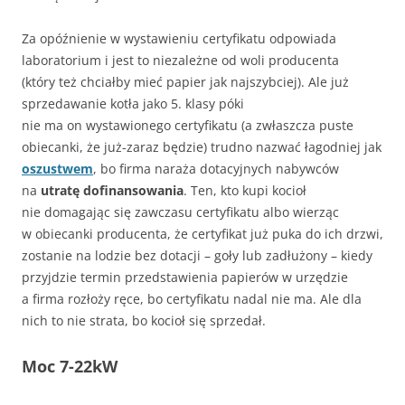
Za opóźnienie w wystawieniu certyfikatu odpowiada
laboratorium i jest to niezależne od woli producenta
(który też chciałby mieć papier jak najszybciej). Ale już
sprzedawanie kotła jako 5. klasy póki
nie ma on wystawionego certyfikatu (a zwłaszcza puste
obiecanki, że już-zaraz będzie) trudno nazwać łagodniej jak
oszustwem
, bo firma naraża dotacyjnych nabywców
na
utratę dofinansowania
. Ten, kto kupi kocioł
nie domagając się zawczasu certyfikatu albo wierząc
w obiecanki producenta, że certyfikat już puka do ich drzwi,
zostanie na lodzie bez dotacji – goły lub zadłużony – kiedy
przyjdzie termin przedstawienia papierów w urzędzie
a firma rozłoży ręce, bo certyfikatu nadal nie ma. Ale dla
nich to nie strata, bo kocioł się sprzedał.
Moc 7-22kW