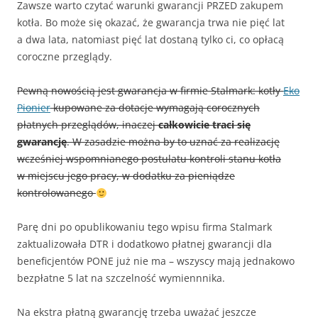
Zawsze warto czytać warunki gwarancji PRZED zakupem
kotła. Bo może się okazać, że gwarancja trwa nie pięć lat
a dwa lata, natomiast pięć lat dostaną tylko ci, co opłacą
coroczne przeglądy.
Pewną nowością jest gwarancja w firmie Stalmark: kotły
Eko
Pionier
kupowane za dotacje wymagają corocznych
płatnych przeglądów, inaczej
całkowicie traci się
gwarancję
. W zasadzie można by to uznać za realizację
wcześniej wspomnianego postulatu kontroli stanu kotła
w miejscu jego pracy, w dodatku za pieniądze
kontrolowanego
Parę dni po opublikowaniu tego wpisu firma Stalmark
zaktualizowała DTR i dodatkowo płatnej gwarancji dla
beneficjentów PONE już nie ma – wszyscy mają jednakowo
bezpłatne 5 lat na szczelność wymiennnika.
Na ekstra płatną gwarancję trzeba uważać jeszcze