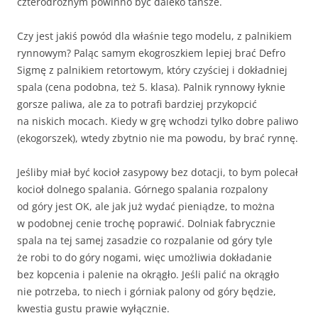
czterodrożnym powinno być daleko tańsze.
Czy jest jakiś powód dla właśnie tego modelu, z palnikiem
rynnowym? Paląc samym ekogroszkiem lepiej brać Defro
Sigmę z palnikiem retortowym, który czyściej i dokładniej
spala (cena podobna, też 5. klasa). Palnik rynnowy łyknie
gorsze paliwa, ale za to potrafi bardziej przykopcić
na niskich mocach. Kiedy w grę wchodzi tylko dobre paliwo
(ekogorszek), wtedy zbytnio nie ma powodu, by brać rynnę.
Jeśliby miał być kocioł zasypowy bez dotacji, to bym polecał
kocioł dolnego spalania. Górnego spalania rozpalony
od góry jest OK, ale jak już wydać pieniądze, to można
w podobnej cenie trochę poprawić. Dolniak fabrycznie
spala na tej samej zasadzie co rozpalanie od góry tyle
że robi to do góry nogami, więc umożliwia dokładanie
bez kopcenia i palenie na okrągło. Jeśli palić na okrągło
nie potrzeba, to niech i górniak palony od góry będzie,
kwestia gustu prawie wyłącznie.