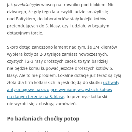
jak
przebiśniegów
wiosną na trawniku pod blokiem. Nic
dziwnego, że gdy tego lata zwykli ludzie smażyli się
nad Bałtykiem, do laboratoriów stały kolejki kotłów
pretendujących do 5. klasy, czyli udziału w bogatym
dotacyjnym torcie.
Skoro dotąd zanoszono lament nad tym, że 3/4 klientów
wybiera kotły za 2-3 tysiące zamiast nowoczesnych,
czystych i 2-3 razy droższych cacek, to tym bardziej
nie będzie komu kupować jeszcze droższych kotłów 5.
klasy. Ale to nie problem. Lokalne dotacje już teraz są żyłą
złota dla firm kotlarskich, a jeśli dojdą do skutku
uchwały
antysmogowe nakazujące wymianę wszystkich kotłów
na danym terenie na 5. klasę
, to przemysł kotlarski
nie wyrobi się z obsługą zamówień.
Po badaniach choćby potop