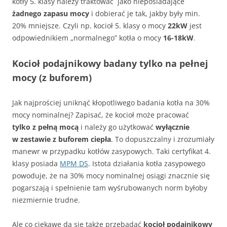
kotły 5. klasy należy traktować jako nieposiadające
żadnego zapasu mocy
i dobierać je tak, jakby były min.
20% mniejsze. Czyli np. kocioł 5. klasy o mocy
22kW
jest
odpowiednikiem „normalnego” kotła o mocy
16-18kW
.
Kocioł podajnikowy badany tylko na pełnej
mocy (z buforem)
Jak najprościej uniknąć kłopotliwego badania kotła na 30%
mocy nominalnej? Zapisać, że kocioł może pracować
tylko z pełną mocą
i należy go użytkować
wyłącznie
w zestawie z buforem ciepła
. To dopuszczalny i zrozumiały
manewr w przypadku kotłów zasypowych. Taki certyfikat 4.
klasy posiada
MPM DS
. Istota działania kotła zasypowego
powoduje, że na 30% mocy nominalnej osiągi znacznie się
pogarszają i spełnienie tam wyśrubowanych norm byłoby
niezmiernie trudne.
Ale co ciekawe da się także przebadać
kocioł podajnikowy