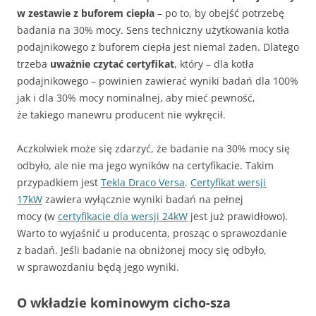
w zestawie z buforem ciepła
– po to, by obejść potrzebę
badania na 30% mocy. Sens techniczny użytkowania kotła
podajnikowego z buforem ciepła jest niemal żaden. Dlatego
trzeba
uważnie czytać certyfikat
, który – dla kotła
podajnikowego – powinien zawierać wyniki badań dla 100%
jak i dla 30% mocy nominalnej, aby mieć pewność,
że takiego manewru producent nie wykręcił.
Aczkolwiek może się zdarzyć, że badanie na 30% mocy się
odbyło, ale nie ma jego wyników na certyfikacie. Takim
przypadkiem jest
Tekla Draco Versa
.
Certyfikat wersji
17kW
zawiera wyłącznie wyniki badań na pełnej
mocy (w
certyfikacie dla wersji 24kW
jest już prawidłowo).
Warto to wyjaśnić u producenta, prosząc o sprawozdanie
z badań. Jeśli badanie na obniżonej mocy się odbyło,
w sprawozdaniu będą jego wyniki.
O wkładzie kominowym cicho-sza