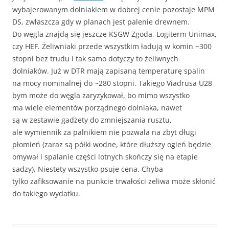
wybajerowanym dolniakiem w dobrej cenie pozostaje MPM
DS, zwłaszcza gdy w planach jest palenie drewnem.
Do węgla znajdą się jeszcze KSGW Zgoda, Logiterm Unimax,
czy HEF. Żeliwniaki przede wszystkim ładują w komin ~300
stopni bez trudu i tak samo dotyczy to żeliwnych
dolniaków. Już w DTR mają zapisaną temperaturę spalin
na mocy nominalnej do ~280 stopni. Takiego Viadrusa U28
bym może do węgla zaryzykował, bo mimo wszystko
ma wiele elementów porządnego dolniaka, nawet
są w zestawie gadżety do zmniejszania rusztu,
ale wymiennik za palnikiem nie pozwala na zbyt długi
płomień (zaraz są półki wodne, które dłuższy ogień będzie
omywał i spalanie części lotnych skończy się na etapie
sadzy). Niestety wszystko psuje cena. Chyba
tylko zafiksowanie na punkcie trwałości żeliwa może skłonić
do takiego wydatku.