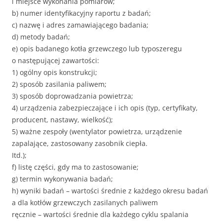
i miejsce wykonania pomiarów;
b) numer identyfikacyjny raportu z badań;
c) nazwę i adres zamawiającego badania;
d) metody badań;
e) opis badanego kotła grzewczego lub typoszeregu
o następującej zawartości:
1) ogólny opis konstrukcji;
2) sposób zasilania paliwem;
3) sposób doprowadzania powietrza;
4) urządzenia zabezpieczające i ich opis (typ, certyfikaty,
producent, nastawy, wielkość);
5) ważne zespoły (wentylator powietrza, urządzenie
zapalające, zastosowany zasobnik ciepła.
Itd.);
f) listę części, gdy ma to zastosowanie;
g) termin wykonywania badań;
h) wyniki badań – wartości średnie z każdego okresu badań
a dla kotłów grzewczych zasilanych paliwem
ręcznie – wartości średnie dla każdego cyklu spalania