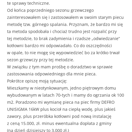
te sprawy techniczne.
Od końca poprzedniego sezonu grzewczego
zainteresowałem się i zastosowałem w swoim starym piecu
metodę tzw. górnego spalania. Przyznam, że bardzo mi się
ta metoda spodobała i chociaż trudno jest rozpalić przy
tej metodzie, to brak zadymienia i rzadsze „odwiedzanie”
kotłowni bardzo mi odpowiadało. Co do oszczędności
w opale, to nie mogę się wypowiedzieć bo za krótko trwał
sezon grzewczy przy tej metodzie.
W związku z tym mam prośbę o doradztwo w sprawie
zastosowania odpowiedniego dla mnie pieca.
Pokrótce opiszę moją sytuację:
Mieszkamy w nieotynkowanym, jedno piętrowym domu
wybudowanym w latach 70-tych i mamy do ogrzania ok 100
m2. Poradzono mi wymianę pieca na piec firmy DEFRO
UNISIGMA 16kW plus kocioł na ciepłą wodę, plus jakieś
zawory, plus przeróbka kotłowni pod nową instalację
z ceną 15.000, zł. minus ewentualna dopłata z gminy
(na dzień dzisiejszy to 3.000 zł.)