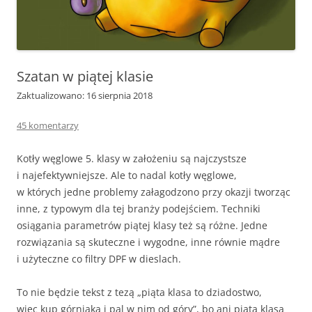
Szatan w piątej klasie
Zaktualizowano: 16 sierpnia 2018
45 komentarzy
Kotły węglowe 5. klasy w założeniu są najczystsze
i najefektywniejsze. Ale to nadal kotły węglowe,
w których jedne problemy załagodzono przy okazji tworząc
inne, z typowym dla tej branży podejściem. Techniki
osiągania parametrów piątej klasy też są różne. Jedne
rozwiązania są skuteczne i wygodne, inne równie mądre
i użyteczne co filtry DPF w dieslach.
To nie będzie tekst z tezą „piąta klasa to dziadostwo,
więc kup górniaka i pal w nim od góry”, bo ani piąta klasa