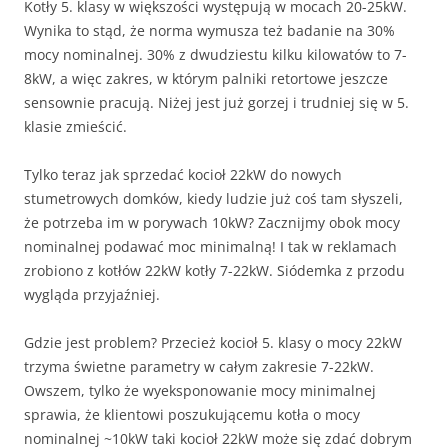
Kotły 5. klasy w większości występują w mocach 20-25kW.
Wynika to stąd, że norma wymusza też badanie na 30%
mocy nominalnej. 30% z dwudziestu kilku kilowatów to 7-
8kW, a więc zakres, w którym palniki retortowe jeszcze
sensownie pracują. Niżej jest już gorzej i trudniej się w 5.
klasie zmieścić.
Tylko teraz jak sprzedać kocioł 22kW do nowych
stumetrowych domków, kiedy ludzie już coś tam słyszeli,
że potrzeba im w porywach 10kW? Zacznijmy obok mocy
nominalnej podawać moc minimalną! I tak w reklamach
zrobiono z kotłów 22kW kotły 7-22kW. Siódemka z przodu
wygląda przyjaźniej.
Gdzie jest problem? Przecież kocioł 5. klasy o mocy 22kW
trzyma świetne parametry w całym zakresie 7-22kW.
Owszem, tylko że wyeksponowanie mocy minimalnej
sprawia, że klientowi poszukującemu kotła o mocy
nominalnej ~10kW taki kocioł 22kW może się zdać dobrym