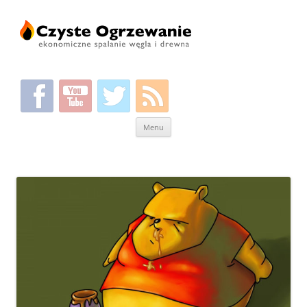
Przeskocz
Menu
do
treści