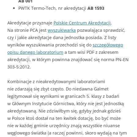
AB 001
PWTK Termo-Tech, nr akredytacji
AB 1593
Akredytacje przyznaje
Polskie Centrum Akredytacji
.
Na stronie PCA jest
wyszukiwarka
pozwalająca sprawdzić,
czy i jakie akredytacje dana jednostka posiada. Z listy
wyników wyszukiwania przechodzi się do
szczegółowego
opisu danego laboratorium
a tam wisi PDF z zakresem
akredytacji, w którym powinna znajdować się norma PN-EN
303-5:2012.
Kombinacje z nieakredytowanymi laboratoriami
nie zdarzają się zbyt często. Do niedawna Galmet
legitymował się wynikami w granicach 5. klasy z badań
w Głównym Instytucie Górnictwa, który nie jest jednostką
akredytowaną. Nie zdziwiłbym się, gdyby jednak gdzieś
w Polsce ktoś dostał na ten kwitek dotację, bo być może
nie w każdej gminie urzędnicy znają wszystkie niuanse
węglowego światka (a raczej powinni, skoro wydają na tym