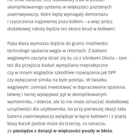
skomplikowanego systemu w większości poziomych
zawirowywaczy, które będą wymagały demontażu
i czyszczenia najpewniej poza kotłem – a więc prócz
dodatkowej roboty będzie też ekstra brud w kotłowni.
Piąta klasa wymusza dojście do granic możliwości
technologii spalania węgla w retortach. Z kotłami
węglowymi zaczyna dziać się to, co z silnikami Diesla – tam
też dla przejścia badań wymyślano niepraktyczne
czy w innym względzie szkodliwe rozwiązania jak DPF
czy wyłączanie silnika na byle postoju. W światku
węglowym, zamiast inwestować w dopracowanie spalania,
łatwiej i taniej wyłapywać pył w skomplikowanym
wymienniku. I dobrze, ale to nie może oznaczać dodatkowej
uciążliwości dla użytkownika, bo przy pierwszej okazji taka
bateria zawirowywaczy wyląduje w kącie kotłowni i z piątej
klasy kocioł zjedzie może do trzeciej, co oznacza,
że
pieniądze z dotacji w większości poszły w błoto
.