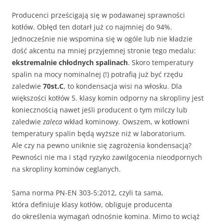
Producenci prześcigają się w podawanej sprawności
kotłów. Obłęd ten dotarł już co najmniej do 94%.
Jednocześnie nie wspomina się w ogóle lub nie kładzie
dość akcentu na mniej przyjemnej stronie tego medalu:
ekstremalnie chłodnych spalinach
. Skoro temperatury
spalin na mocy nominalnej (!) potrafią już być rzędu
zaledwie
70st.C
, to kondensacja wisi na włosku. Dla
większości kotłów 5. klasy komin odporny na skropliny jest
koniecznością nawet jeśli producent o tym milczy lub
zaledwie
zaleca
wkład kominowy. Owszem, w kotłowni
temperatury spalin będą wyższe niż w laboratorium.
Ale czy na pewno uniknie się zagrożenia kondensacją?
Pewności nie ma i stąd ryzyko zawilgocenia nieodpornych
na skropliny kominów ceglanych.
Sama norma PN-EN 303-5:2012, czyli ta sama,
która definiuje klasy kotłów, obliguje producenta
do określenia wymagań odnośnie komina. Mimo to wciąż