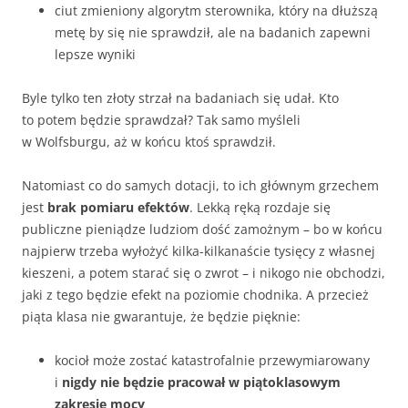
ciut zmieniony algorytm sterownika, który na dłuższą
metę by się nie sprawdził, ale na badanich zapewni
lepsze wyniki
Byle tylko ten złoty strzał na badaniach się udał. Kto
to potem będzie sprawdzał? Tak samo myśleli
w Wolfsburgu, aż w końcu ktoś sprawdził.
Natomiast co do samych dotacji, to ich głównym grzechem
jest
brak pomiaru efektów
. Lekką ręką rozdaje się
publiczne pieniądze ludziom dość zamożnym – bo w końcu
najpierw trzeba wyłożyć kilka-kilkanaście tysięcy z własnej
kieszeni, a potem starać się o zwrot – i nikogo nie obchodzi,
jaki z tego będzie efekt na poziomie chodnika. A przecież
piąta klasa nie gwarantuje, że będzie pięknie:
kocioł może zostać katastrofalnie przewymiarowany
i
nigdy nie będzie pracował w piątoklasowym
zakresie mocy