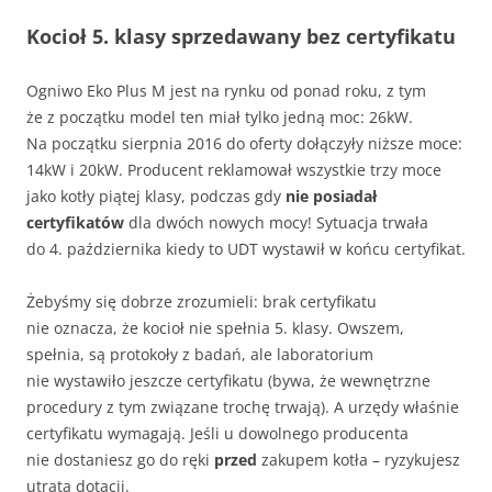
Kocioł 5. klasy sprzedawany bez certyfikatu
Ogniwo Eko Plus M jest na rynku od ponad roku, z tym
że z początku model ten miał tylko jedną moc: 26kW.
Na początku sierpnia 2016 do oferty dołączyły niższe moce:
14kW i 20kW. Producent reklamował wszystkie trzy moce
jako kotły piątej klasy, podczas gdy
nie posiadał
certyfikatów
dla dwóch nowych mocy! Sytuacja trwała
do 4. października kiedy to UDT wystawił w końcu certyfikat.
Żebyśmy się dobrze zrozumieli: brak certyfikatu
nie oznacza, że kocioł nie spełnia 5. klasy. Owszem,
spełnia, są protokoły z badań, ale laboratorium
nie wystawiło jeszcze certyfikatu (bywa, że wewnętrzne
procedury z tym związane trochę trwają). A urzędy właśnie
certyfikatu wymagają. Jeśli u dowolnego producenta
nie dostaniesz go do ręki
przed
zakupem kotła – ryzykujesz
utratą dotacji.