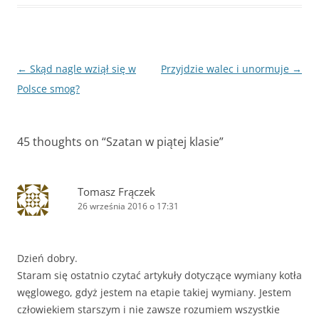
Zobacz
←
Skąd nagle wziął się w
Przyjdzie walec i unormuje
→
wpisy
Polsce smog?
45 thoughts on “
Szatan w piątej klasie
”
Tomasz Frączek
26 września 2016 o 17:31
Dzień dobry.
Staram się ostatnio czytać artykuły dotyczące wymiany kotła
węglowego, gdyż jestem na etapie takiej wymiany. Jestem
człowiekiem starszym i nie zawsze rozumiem wszystkie