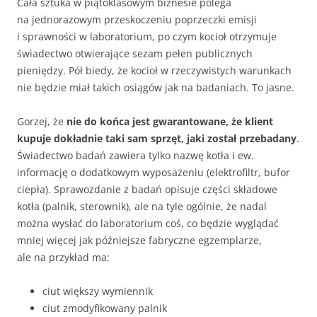
Cała sztuka w piątoklasowym biznesie polega
na jednorazowym przeskoczeniu poprzeczki emisji
i sprawności w laboratorium, po czym kocioł otrzymuje
świadectwo otwierające sezam pełen publicznych
pieniędzy. Pół biedy, że kocioł w rzeczywistych warunkach
nie będzie miał takich osiągów jak na badaniach. To jasne.
Gorzej, że
nie do końca jest gwarantowane, że klient
kupuje dokładnie taki sam sprzęt, jaki został przebadany
.
Świadectwo badań zawiera tylko nazwę kotła i ew.
informację o dodatkowym wyposażeniu (elektrofiltr, bufor
ciepła). Sprawozdanie z badań opisuje części składowe
kotła (palnik, sterownik), ale na tyle ogólnie, że nadal
można wysłać do laboratorium coś, co będzie wyglądać
mniej więcej jak późniejsze fabryczne egzemplarze,
ale na przykład ma:
ciut większy wymiennik
ciut zmodyfikowany palnik