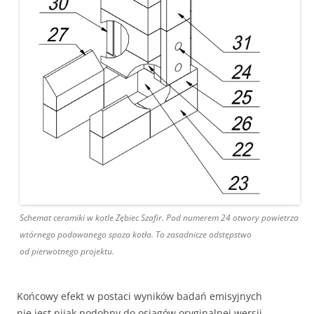
Schemat ceramiki w kotle Zębiec Szafir. Pod numerem 24 otwory powietrza
wtórnego podawanego spoza kotła. To zasadnicze odstępstwo
od pierwotnego projektu.
Końcowy efekt w postaci wyników badań emisyjnych
nie jest nijak podobny do osiągów oryginalnej wersji.