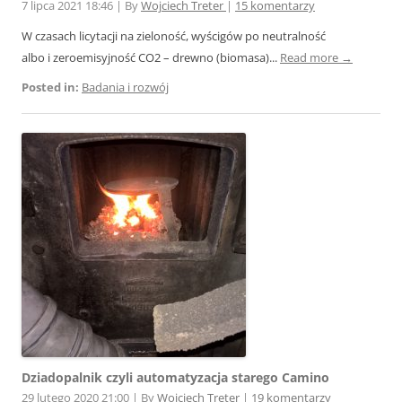
7 lipca 2021 18:46
|
By
Wojciech Treter
|
15 komentarzy
W czasach licytacji na zieloność, wyścigów po neutralność
albo i zeroemisyjność CO2 – drewno (biomasa)...
Read more →
Posted in:
Badania i rozwój
Dziadopalnik czyli automatyzacja starego Camino
29 lutego 2020 21:00
|
By
Wojciech Treter
|
19 komentarzy