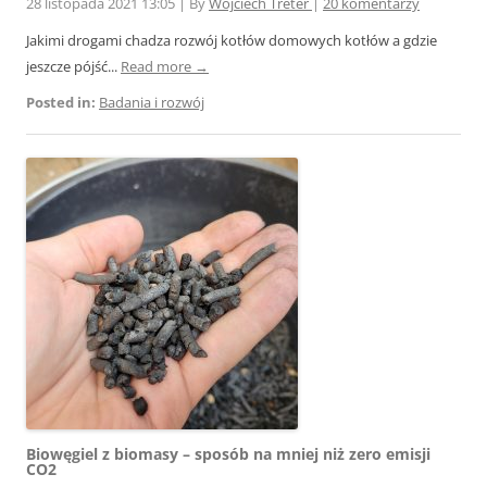
28 listopada 2021 13:05
|
By
Wojciech Treter
|
20 komentarzy
Jakimi drogami chadza rozwój kotłów domowych kotłów a gdzie
jeszcze pójść...
Read more →
Posted in:
Badania i rozwój
Biowęgiel z biomasy – sposób na mniej niż zero emisji
CO2