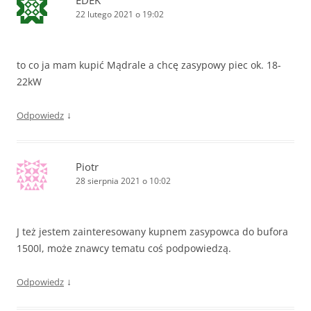
22 lutego 2021 o 19:02
to co ja mam kupić Mądrale a chcę zasypowy piec ok. 18-
22kW
↓
Odpowiedz
Piotr
28 sierpnia 2021 o 10:02
J też jestem zainteresowany kupnem zasypowca do bufora
1500l, może znawcy tematu coś podpowiedzą.
↓
Odpowiedz