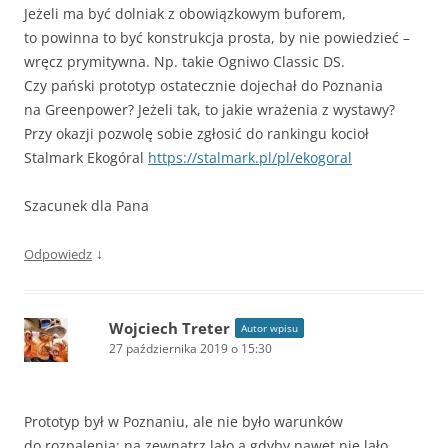
Jeżeli ma być dolniak z obowiązkowym buforem,
to powinna to być konstrukcja prosta, by nie powiedzieć –
wręcz prymitywna. Np. takie Ogniwo Classic DS.
Czy pański prototyp ostatecznie dojechał do Poznania
na Greenpower? Jeżeli tak, to jakie wrażenia z wystawy?
Przy okazji pozwolę sobie zgłosić do rankingu kocioł
Stalmark Ekogóral
https://stalmark.pl/pl/ekogoral
Szacunek dla Pana
↓
Odpowiedz
Wojciech Treter
Autor wpisu
27 października 2019 o 15:30
Prototyp był w Poznaniu, ale nie było warunków
do rozpalenia: na zewnątrz lało a gdyby nawet nie lało,