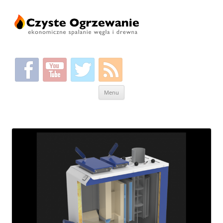
Przeskocz
Menu
do
treści