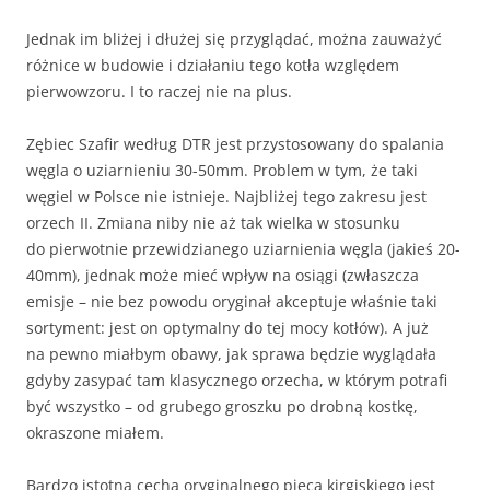
Jednak im bliżej i dłużej się przyglądać, można zauważyć
różnice w budowie i działaniu tego kotła względem
pierwowzoru. I to raczej nie na plus.
Zębiec Szafir według DTR jest przystosowany do spalania
węgla o uziarnieniu 30-50mm. Problem w tym, że taki
węgiel w Polsce nie istnieje. Najbliżej tego zakresu jest
orzech II. Zmiana niby nie aż tak wielka w stosunku
do pierwotnie przewidzianego uziarnienia węgla (jakieś 20-
40mm), jednak może mieć wpływ na osiągi (zwłaszcza
emisje – nie bez powodu oryginał akceptuje właśnie taki
sortyment: jest on optymalny do tej mocy kotłów). A już
na pewno miałbym obawy, jak sprawa będzie wyglądała
gdyby zasypać tam klasycznego orzecha, w którym potrafi
być wszystko – od grubego groszku po drobną kostkę,
okraszone miałem.
Bardzo istotną cechą oryginalnego pieca kirgiskiego jest