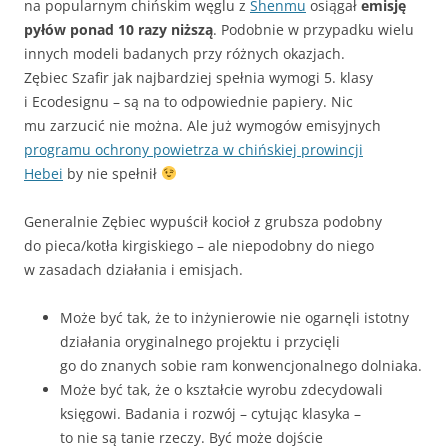
na popularnym chińskim węglu z
Shenmu
osiągał
emisję
pyłów ponad 10 razy niższą
. Podobnie w przypadku wielu
innych modeli badanych przy różnych okazjach.
Zębiec Szafir jak najbardziej spełnia wymogi 5. klasy
i Ecodesignu – są na to odpowiednie papiery. Nic
mu zarzucić nie można. Ale już wymogów emisyjnych
programu ochrony powietrza w chińskiej prowincji
Hebei
by nie spełnił
Generalnie Zębiec wypuścił kocioł z grubsza podobny
do pieca/kotła kirgiskiego – ale niepodobny do niego
w zasadach działania i emisjach.
Może być tak, że to inżynierowie nie ogarnęli istotny
działania oryginalnego projektu i przycięli
go do znanych sobie ram konwencjonalnego dolniaka.
Może być tak, że o kształcie wyrobu zdecydowali
księgowi. Badania i rozwój – cytując klasyka –
to nie są tanie rzeczy. Być może dojście