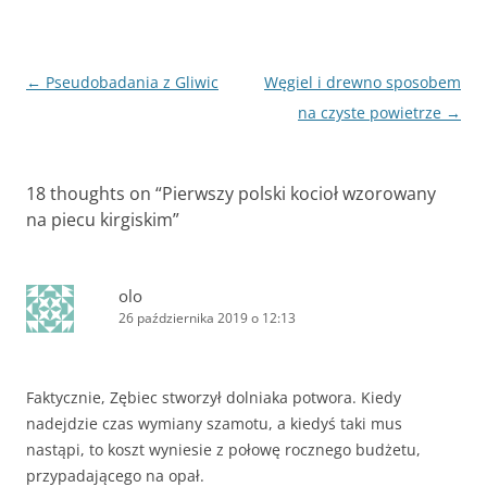
Zobacz
←
Pseudobadania z Gliwic
Węgiel i drewno sposobem
wpisy
na czyste powietrze
→
18 thoughts on “
Pierwszy polski kocioł wzorowany
na piecu kirgiskim
”
olo
26 października 2019 o 12:13
Faktycznie, Zębiec stworzył dolniaka potwora. Kiedy
nadejdzie czas wymiany szamotu, a kiedyś taki mus
nastąpi, to koszt wyniesie z połowę rocznego budżetu,
przypadającego na opał.