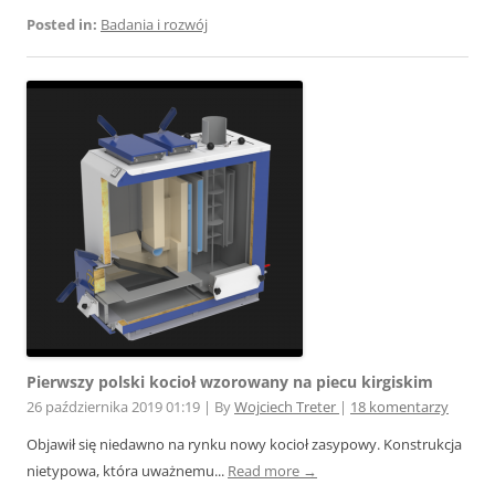
Posted in:
Badania i rozwój
Pierwszy polski kocioł wzorowany na piecu kirgiskim
26 października 2019 01:19
|
By
Wojciech Treter
|
18 komentarzy
Objawił się niedawno na rynku nowy kocioł zasypowy. Konstrukcja
nietypowa, która uważnemu...
Read more →