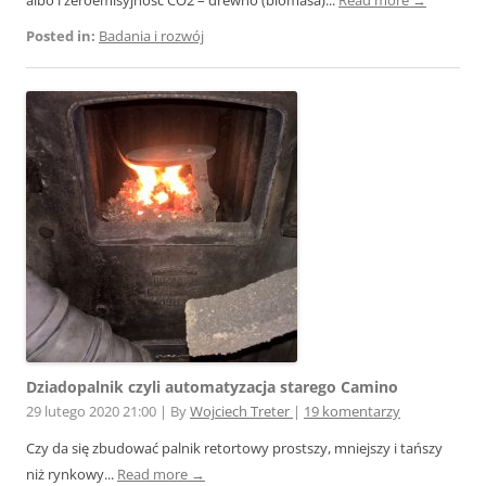
Posted in:
Badania i rozwój
Dziadopalnik czyli automatyzacja starego Camino
29 lutego 2020 21:00
|
By
Wojciech Treter
|
19 komentarzy
Czy da się zbudować palnik retortowy prostszy, mniejszy i tańszy
niż rynkowy...
Read more →