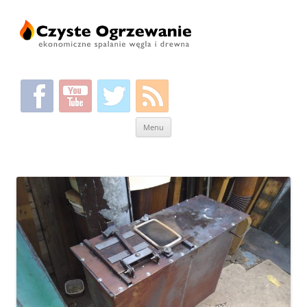
Przeskocz
Menu
do
treści