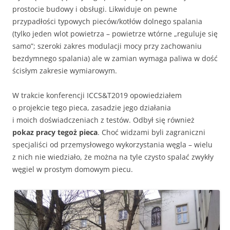
prostocie budowy i obsługi. Likwiduje on pewne
przypadłości typowych pieców/kotłów dolnego spalania
(tylko jeden wlot powietrza – powietrze wtórne „reguluje się
samo”; szeroki zakres modulacji mocy przy zachowaniu
bezdymnego spalania) ale w zamian wymaga paliwa w dość
ścisłym zakresie wymiarowym.
W trakcie konferencji ICCS&T2019 opowiedziałem
o projekcie tego pieca, zasadzie jego działania
i moich doświadczeniach z testów. Odbył się również
pokaz pracy tegoż pieca
. Choć widzami byli zagraniczni
specjaliści od przemysłowego wykorzystania węgla – wielu
z nich nie wiedziało, że można na tyle czysto spalać zwykły
węgiel w prostym domowym piecu.