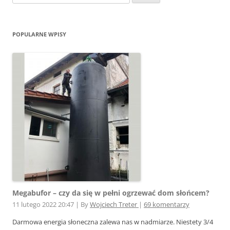
POPULARNE WPISY
Megabufor – czy da się w pełni ogrzewać dom słońcem?
11 lutego 2022 20:47
|
By
Wojciech Treter
|
69 komentarzy
Darmowa energia słoneczna zalewa nas w nadmiarze. Niestety 3/4