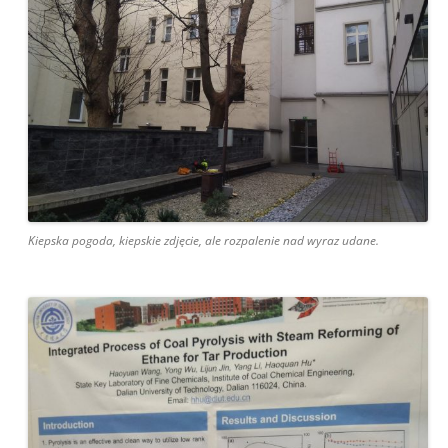
Kiepska pogoda, kiepskie zdjęcie, ale rozpalenie nad wyraz udane.