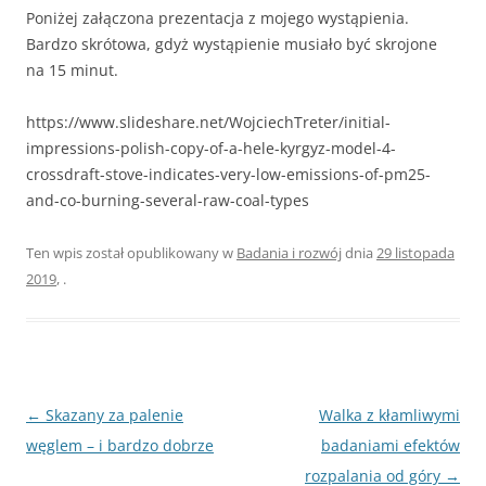
Poniżej załączona prezentacja z mojego wystąpienia.
Bardzo skrótowa, gdyż wystąpienie musiało być skrojone
na 15 minut.
https://www.slideshare.net/WojciechTreter/initial-
impressions-polish-copy-of-a-hele-kyrgyz-model-4-
crossdraft-stove-indicates-very-low-emissions-of-pm25-
and-co-burning-several-raw-coal-types
Ten wpis został opublikowany w
Badania i rozwój
dnia
29 listopada
2019
,
.
Zobacz
←
Skazany za palenie
Walka z kłamliwymi
wpisy
węglem – i bardzo dobrze
badaniami efektów
rozpalania od góry
→