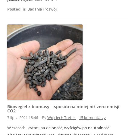
Posted in:
Badania i rozwój
Biowęgiel z biomasy – sposób na mniej niż zero emisji
CO2
7 lipca 2021 18:46
|
By
Wojciech Treter
|
15 komentarzy
W czasach licytacji na zieloność, wyścigów po neutralność
albo i zeroemisyjność CO2 – drewno (biomasa)...
Read more →