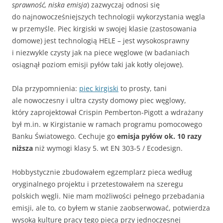
sprawność, niska emisja
) zazwyczaj odnosi się
do najnowocześniejszych technologii wykorzystania węgla
w przemyśle. Piec kirgiski w swojej klasie (zastosowania
domowe) jest technologią HELE – jest wysokosprawny
i niezwykle czysty jak na piece węglowe (w badaniach
osiągnął poziom emisji pyłów taki jak kotły olejowe).
Dla przypomnienia:
piec kirgiski
to prosty, tani
ale nowoczesny i ultra czysty domowy piec węglowy,
który zaprojektował Crispin Pemberton-Pigott a wdrażany
był m.in. w Kirgistanie w ramach programu pomocowego
Banku Światowego. Cechuje go
emisja pyłów ok. 10 razy
niższa
niż wymogi klasy 5. wt EN 303-5 / Ecodesign.
Hobbystycznie zbudowałem egzemplarz pieca według
oryginalnego projektu i przetestowałem na szeregu
polskich węgli. Nie mam możliwości pełnego przebadania
emisji, ale to, co byłem w stanie zaobserwować, potwierdza
wysoką kulturę pracy tego pieca przy jednoczesnej