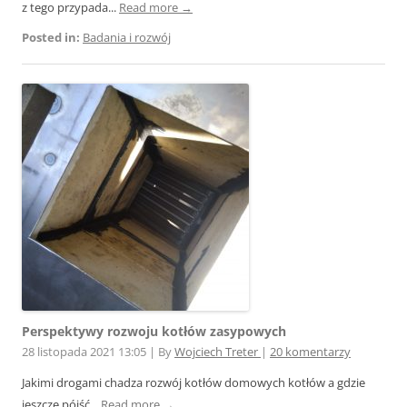
z tego przypada...
Read more →
Posted in:
Badania i rozwój
Perspektywy rozwoju kotłów zasypowych
28 listopada 2021 13:05
|
By
Wojciech Treter
|
20 komentarzy
Jakimi drogami chadza rozwój kotłów domowych kotłów a gdzie
jeszcze pójść...
Read more →