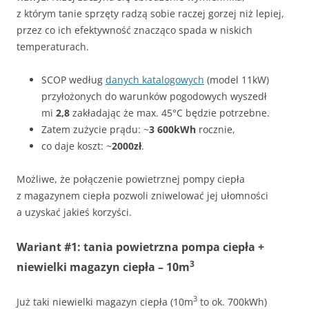
z którym tanie sprzęty radzą sobie raczej gorzej niż lepiej,
przez co ich efektywność znacząco spada w niskich
temperaturach.
SCOP według
danych katalogowych
(model 11kW)
przyłożonych do warunków pogodowych wyszedł
mi
2,8
zakładając że max. 45°C będzie potrzebne.
Zatem zużycie prądu: ~
3 600kWh
rocznie,
co daje koszt: ~
2000zł
.
Możliwe, że połączenie powietrznej pompy ciepła
z magazynem ciepła pozwoli zniwelować jej ułomności
a uzyskać jakieś korzyści.
Wariant #1: tania powietrzna pompa ciepła +
3
niewielki magazyn ciepła – 10m
3
Już taki niewielki magazyn ciepła (10m
to ok. 700kWh)