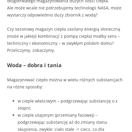
długotrwałego magazynowania dużych ilości ciepła.
Ale może wcale nie potrzebujemy technologii NASA, może
wystarczy odpowiednio duży zbiornik z wodą?
Czy sezonowy magazyn ciepła zasilany energią słoneczną
(może w jakiejś kombinacji z pompą ciepła) miałby sens –
techniczny i ekonomiczny – w zwykłym polskim domu?
Przeliczymy, zobaczymy.
Woda – dobra i tania
Magazynować ciepło można w wielu różnych substancjach
na różne sposoby:
w cieple właściwym – podgrzewając substancję o
x
stopni;
w cieple utajonym (przemiany fazowej) –
podgrzewając substancję aż do zmiany stanu
skupienia, zwykle: ciało stałe -> ciecz, co dla