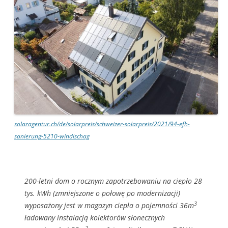
solaragentur.ch/de/solarpreis/schweizer-solarpreis/2021/94-efh-
sanierung-5210-windischag
200-letni dom o rocznym zapotrzebowaniu na ciepło 28
tys. kWh (zmniejszone o połowę po modernizacji)
3
wyposażony jest w magazyn ciepła o pojemności 36m
ładowany instalacją kolektorów słonecznych
2