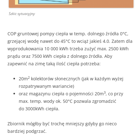
Szkic sytuacyjny
COP gruntowej pompy ciepła w temp. dolnego źródła 0°C,
grzejącej wodę nawet do 45°C to wciąż jakieś 4.0. Zatem dla
wyprodukowania 10 000 kWh trzeba zużyć max. 2500 kWh
prądu oraz 7500 kWh ciepła z dolnego źródła. Aby
zapewnić na zimę taką ilość ciepła potrzeba:
2
20m
kolektorów słonecznych (jak w każdym wyżej
rozpatrywanym wariancie)
3
oraz magazynu ciepła o pojemności 20m
, co przy
max. temp. wody ok. 50°C pozwala zgromadzić
do 3000kWh ciepła.
Zbiornik mógłby być trochę mniejszy gdyby go nieco
bardziej podgrzać.