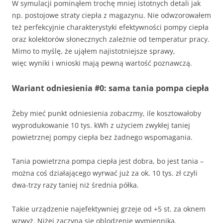
W symulacji pominąłem trochę mniej istotnych detali jak
np. postojowe straty ciepła z magazynu. Nie odwzorowałem
też perfekcyjnie charakterystyki efektywności pompy ciepła
oraz kolektorów słonecznych zależnie od temperatur pracy.
Mimo to myślę, że ująłem najistotniejsze sprawy,
więc wyniki i wnioski mają pewną wartość poznawczą.
Wariant odniesienia #0: sama tania pompa ciepła
Żeby mieć punkt odniesienia zobaczmy, ile kosztowałoby
wyprodukowanie 10 tys. kWh z użyciem zwykłej taniej
powietrznej pompy ciepła bez żadnego wspomagania.
Tania powietrzna pompa ciepła jest dobra, bo jest tania –
można coś działającego wyrwać już za ok. 10 tys. zł czyli
dwa-trzy razy taniej niż średnia półka.
Takie urządzenie najefektywniej grzeje od +5 st. za oknem
wzwyż. Niżej zaczyna się oblodzenie wymiennika,