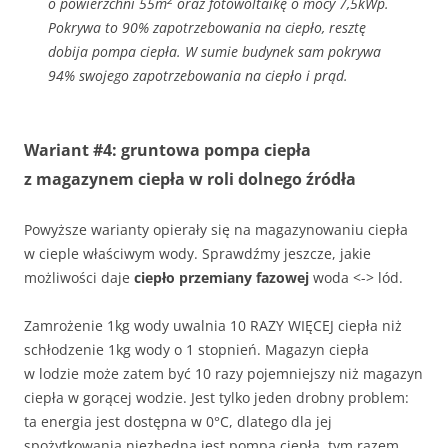
o powierzchni 55m
oraz fotowoltaikę o mocy 7,5kWp.
Pokrywa to 90% zapotrzebowania na ciepło, resztę
dobija pompa ciepła. W sumie budynek sam pokrywa
94% swojego zapotrzebowania na ciepło i prąd.
Wariant #4: gruntowa pompa ciepła
z magazynem ciepła w roli dolnego źródła
Powyższe warianty opierały się na magazynowaniu ciepła
w cieple właściwym wody. Sprawdźmy jeszcze, jakie
możliwości daje
ciepło przemiany fazowej
woda <-> lód.
Zamrożenie 1kg wody uwalnia 10 RAZY WIĘCEJ ciepła niż
schłodzenie 1kg wody o 1 stopnień. Magazyn ciepła
w lodzie może zatem być 10 razy pojemniejszy niż magazyn
ciepła w gorącej wodzie. Jest tylko jeden drobny problem:
ta energia jest dostępna w 0°C, dlatego dla jej
spożytkowania niezbędna jest pompa ciepła, tym razem