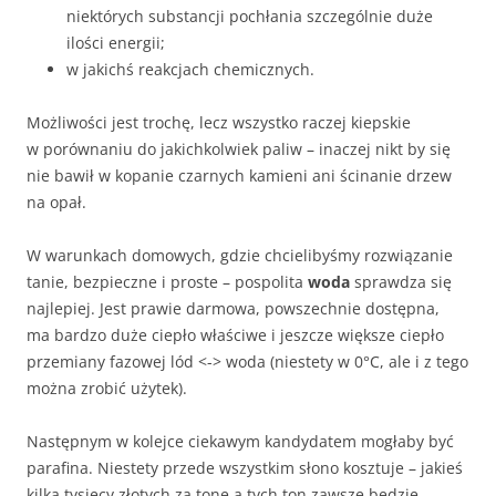
niektórych substancji pochłania szczególnie duże
ilości energii;
w jakichś reakcjach chemicznych.
Możliwości jest trochę, lecz wszystko raczej kiepskie
w porównaniu do jakichkolwiek paliw – inaczej nikt by się
nie bawił w kopanie czarnych kamieni ani ścinanie drzew
na opał.
W warunkach domowych, gdzie chcielibyśmy rozwiązanie
tanie, bezpieczne i proste – pospolita
woda
sprawdza się
najlepiej. Jest prawie darmowa, powszechnie dostępna,
ma bardzo duże ciepło właściwe i jeszcze większe ciepło
przemiany fazowej lód <-> woda (niestety w 0°C, ale i z tego
można zrobić użytek).
Następnym w kolejce ciekawym kandydatem mogłaby być
parafina. Niestety przede wszystkim słono kosztuje – jakieś
kilka tysięcy złotych za tonę a tych ton zawsze będzie