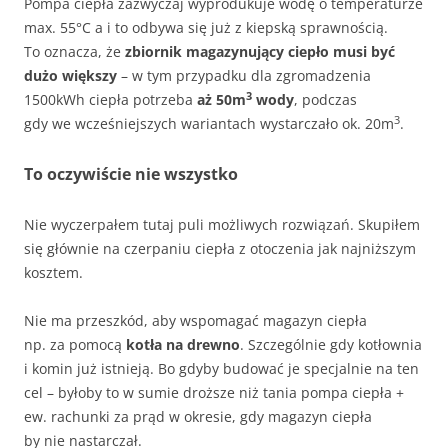
Pompa ciepła zazwyczaj wyprodukuje wodę o temperaturze
max. 55°C a i to odbywa się już z kiepską sprawnością.
To oznacza, że
zbiornik magazynujący ciepło musi być
dużo większy
– w tym przypadku dla zgromadzenia
3
1500kWh ciepła potrzeba
aż 50m
wody
, podczas
3
gdy we wcześniejszych wariantach wystarczało ok. 20m
.
To oczywiście nie wszystko
Nie wyczerpałem tutaj puli możliwych rozwiązań. Skupiłem
się głównie na czerpaniu ciepła z otoczenia jak najniższym
kosztem.
Nie ma przeszkód, aby wspomagać magazyn ciepła
np. za pomocą
kotła na drewno
. Szczególnie gdy kotłownia
i komin już istnieją. Bo gdyby budować je specjalnie na ten
cel – byłoby to w sumie droższe niż tania pompa ciepła +
ew. rachunki za prąd w okresie, gdy magazyn ciepła
by nie nastarczał.