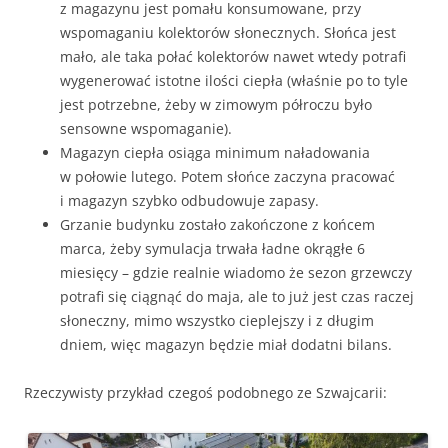
z magazynu jest pomału konsumowane, przy
wspomaganiu kolektorów słonecznych. Słońca jest
mało, ale taka połać kolektorów nawet wtedy potrafi
wygenerować istotne ilości ciepła (właśnie po to tyle
jest potrzebne, żeby w zimowym półroczu było
sensowne wspomaganie).
Magazyn ciepła osiąga minimum naładowania
w połowie lutego. Potem słońce zaczyna pracować
i magazyn szybko odbudowuje zapasy.
Grzanie budynku zostało zakończone z końcem
marca, żeby symulacja trwała ładne okrągłe 6
miesięcy – gdzie realnie wiadomo że sezon grzewczy
potrafi się ciągnąć do maja, ale to już jest czas raczej
słoneczny, mimo wszystko cieplejszy i z długim
dniem, więc magazyn będzie miał dodatni bilans.
Rzeczywisty przykład czegoś podobnego ze Szwajcarii: