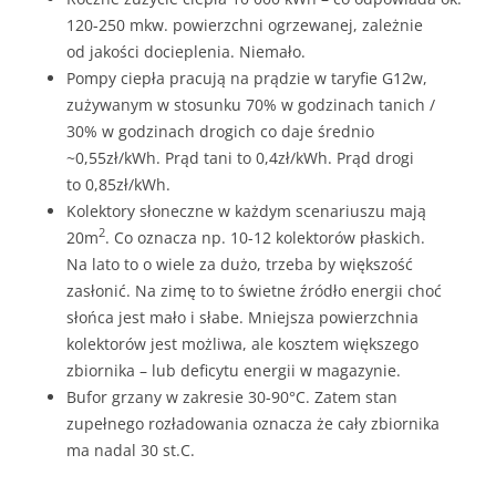
120-250 mkw. powierzchni ogrzewanej, zależnie
od jakości docieplenia. Niemało.
Pompy ciepła pracują na prądzie w taryfie G12w,
zużywanym w stosunku 70% w godzinach tanich /
30% w godzinach drogich co daje średnio
~0,55zł/kWh. Prąd tani to 0,4zł/kWh. Prąd drogi
to 0,85zł/kWh.
Kolektory słoneczne w każdym scenariuszu mają
2
20m
. Co oznacza np. 10-12 kolektorów płaskich.
Na lato to o wiele za dużo, trzeba by większość
zasłonić. Na zimę to to świetne źródło energii choć
słońca jest mało i słabe. Mniejsza powierzchnia
kolektorów jest możliwa, ale kosztem większego
zbiornika – lub deficytu energii w magazynie.
Bufor grzany w zakresie 30-90°C. Zatem stan
zupełnego rozładowania oznacza że cały zbiornika
ma nadal 30 st.C.