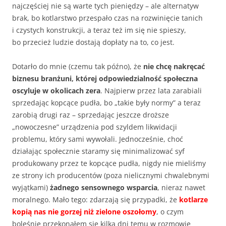
najczęściej nie są warte tych pieniędzy – ale alternatyw
brak, bo kotlarstwo przespało czas na rozwinięcie tanich
i czystych konstrukcji, a teraz też im się nie spieszy,
bo przecież ludzie dostają dopłaty na to, co jest.
Dotarło do mnie (czemu tak późno), że
nie chcę nakręcać
biznesu branżuni, której odpowiedzialność społeczna
oscyluje w okolicach zera
. Najpierw przez lata zarabiali
sprzedając kopcące pudła, bo „takie były normy” a teraz
zarobią drugi raz – sprzedając jeszcze droższe
„nowoczesne” urządzenia pod szyldem likwidacji
problemu, który sami wywołali. Jednocześnie, choć
działając społecznie staramy się minimalizować syf
produkowany przez te kopcące pudła, nigdy nie mieliśmy
ze strony ich producentów (poza nielicznymi chwalebnymi
wyjątkami)
żadnego sensownego wsparcia
, nieraz nawet
moralnego. Mało tego: zdarzają się przypadki, że
kotlarze
kopią nas nie gorzej niż zielone oszołomy
, o czym
boleśnie przekonałem się kilka dni temu w rozmowie