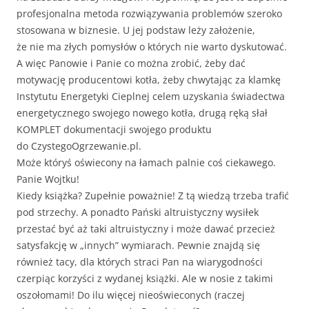
profesjonalna metoda rozwiązywania problemów szeroko
stosowana w biznesie. U jej podstaw leży założenie,
że nie ma złych pomysłów o których nie warto dyskutować.
A więc Panowie i Panie co można zrobić, żeby dać
motywację producentowi kotła, żeby chwytając za klamkę
Instytutu Energetyki Cieplnej celem uzyskania świadectwa
energetycznego swojego nowego kotła, drugą ręką słał
KOMPLET dokumentacji swojego produktu
do CzystegoOgrzewanie.pl.
Może któryś oświecony na łamach palnie coś ciekawego.
Panie Wojtku!
Kiedy książka? Zupełnie poważnie! Z tą wiedzą trzeba trafić
pod strzechy. A ponadto Pański altruistyczny wysiłek
przestać być aż taki altruistyczny i może dawać przecież
satysfakcję w „innych” wymiarach. Pewnie znajdą się
również tacy, dla których straci Pan na wiarygodności
czerpiąc korzyści z wydanej książki. Ale w nosie z takimi
oszołomami! Do ilu więcej nieoświeconych (raczej