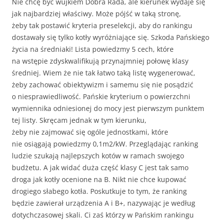
Nie chcę być wujkiem Dobra Rada, ale kierunek wydaje się
jak najbardziej właściwy. Może pójść w taką stronę,
żeby tak postawić kryteria preselekcji, aby do rankingu
dostawały się tylko kotły wyróżniające się. Szkoda Pańskiego
życia na średniaki! Lista powiedzmy 5 cech, które
na wstępie zdyskwalifikują przynajmniej połowę klasy
średniej. Wiem że nie tak łatwo taką listę wygenerować,
żeby zachować obiektywizm i samemu się nie posądzić
o niesprawiedliwość. Pańskie kryterium o powierzchni
wymiennika odniesionej do mocy jest pierwszym punktem
tej listy. Skręcam jednak w tym kierunku,
żeby nie zajmować się ogóle jednostkami, które
nie osiągają powiedzmy 0,1m2/kW. Przeglądając ranking
ludzie szukają najlepszych kotów w ramach swojego
budżetu. A jak widać duża część klasy C jest tak samo
droga jak kotły ocenione na B. Nikt nie chce kupować
drogiego słabego kotła. Poskutkuje to tym, że ranking
będzie zawierał urządzenia A i B+, nazywając je według
dotychczasowej skali. Ci zaś którzy w Pańskim rankingu