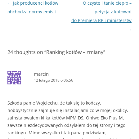
Zobacz
←
Jak producenci kotłów
O czyste i tanie ciepło –
wpisy
obchodzą normy emisji
petycja z kotłowni
do Premiera RP i ministerstw
→
24 thoughts on “
Ranking kotłów – zmiany
”
marcin
12 lutego 2018 o 06:56
Szkoda panie Wojciechu, że tak się to kończy,
hobbystycznie zajmuje się instalacjami co w mojej okolicy,
zainstalowałem kilka kotłów MPM DS, Oniwo Eko Plus M,
zawsze niezdecydowanych odsyłałem do tej strony i tego
rankingu. Mimo wszystko i tak pana podziwiam,