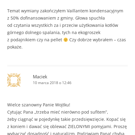
Temat wymiany zakończyłem Vaillantem kondensacyjnym
z 50% dofinansowaniem z gminy. Głowa spuchła
od czytania wszystkich za i przeciw użytkowania kotłów
górnego dolnego spalania, tych na ekogroszek
z podajnikiem czy na pellet
Czy dobrze wybrałem – czas
pokaże.
Maciek
10 marca 2018 o 12:46
Wielce szanowny Panie Wojtku!
Cytując Pana „trzeba mieć nierówno pod sufitem”,
żeby ciągnąć w pojedynkę takie przedsięwzięcie. Kopać się
z koniem i dawać się oblewać ZIELONYMI pomyjami. Proszę
wybaczyć dosadność i naturalizm. Podziwiam Pana! chyba