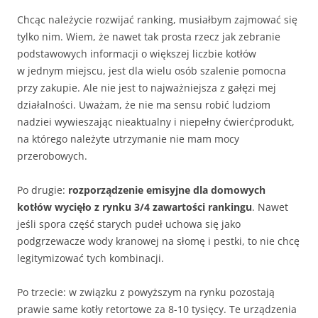
Chcąc należycie rozwijać ranking, musiałbym zajmować się
tylko nim. Wiem, że nawet tak prosta rzecz jak zebranie
podstawowych informacji o większej liczbie kotłów
w jednym miejscu, jest dla wielu osób szalenie pomocna
przy zakupie. Ale nie jest to najważniejsza z gałęzi mej
działalności. Uważam, że nie ma sensu robić ludziom
nadziei wywieszając nieaktualny i niepełny ćwierćprodukt,
na którego należyte utrzymanie nie mam mocy
przerobowych.
Po drugie:
rozporządzenie emisyjne dla domowych
kotłów wycięło z rynku 3/4 zawartości rankingu
. Nawet
jeśli spora część starych pudeł uchowa się jako
podgrzewacze wody kranowej na słomę i pestki, to nie chcę
legitymizować tych kombinacji.
Po trzecie: w związku z powyższym na rynku pozostają
prawie same kotły retortowe za 8-10 tysięcy. Te urządzenia