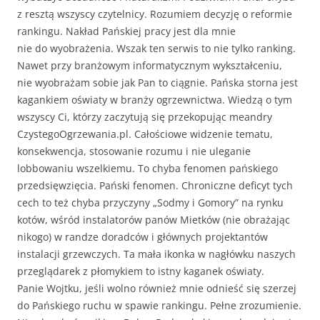
z resztą wszyscy czytelnicy. Rozumiem decyzję o reformie
rankingu. Nakład Pańskiej pracy jest dla mnie
nie do wyobrażenia. Wszak ten serwis to nie tylko ranking.
Nawet przy branżowym informatycznym wykształceniu,
nie wyobrażam sobie jak Pan to ciągnie. Pańska storna jest
kagankiem oświaty w branży ogrzewnictwa. Wiedzą o tym
wszyscy Ci, którzy zaczytują się przekopując meandry
CzystegoOgrzewania.pl. Całościowe widzenie tematu,
konsekwencja, stosowanie rozumu i nie uleganie
lobbowaniu wszelkiemu. To chyba fenomen pańskiego
przedsięwzięcia. Pański fenomen. Chroniczne deficyt tych
cech to też chyba przyczyny „Sodmy i Gomory” na rynku
kotów, wśród instalatorów panów Mietków (nie obrażając
nikogo) w randze doradców i głównych projektantów
instalacji grzewczych. Ta mała ikonka w nagłówku naszych
przeglądarek z płomykiem to istny kaganek oświaty.
Panie Wojtku, jeśli wolno również mnie odnieść się szerzej
do Pańskiego ruchu w spawie rankingu. Pełne zrozumienie.