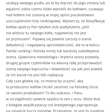
szukają swojego pudła, po to by dojrzeć do jego zmiany lub
wyjaśnić sobie czemu łóżko wynieśli do kotłowni, czuwając
nad kotłem nie zostaną w mojej opinii poszkodowani
uszczupleniem listy rankingowej. Wystarczy, że klasyfikację
kotłów opatrzy Pan tytułem (lub podtytułem) „jeśli
nie widzisz tu swojego kotła, najpewniej nie jest
on prymusem”. Pojawią się pewnie zarzuty o sianie
dekadencji i negatywną opiniotwórczość, ale to w końcu
Pański ranking i Pańska mniej lub bardziej subiektywna
ocena. Ujawniona metodologia i kryteria oceny pozwolą
drugiej grupie czytelników na własną rękę przeprowadzić
ocenę swojego kopciucha i dowiedzieć się jaki jest powód,
że ich kocioł nie jest NIE-najlepszy.
Cały czas głowię się, co można by uczynić, aby
to producenci kotłów chcieli zaistnieć na Pańskiej liście
ze swoimi produktami? To klu sukcesu, i Panu
w szczególności pewnie spędza to sen z oczu. Może ktoś
z kolegów współczytaczy coś kreatywnego zaproponuje,
na zasadzie burzy mózgów. Przypomnę, że jest to zupełnie