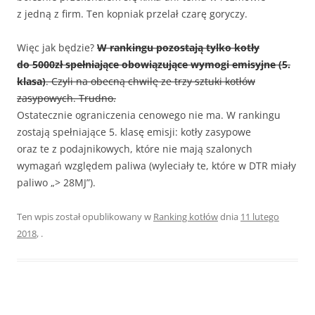
z jedną z firm. Ten kopniak przelał czarę goryczy.
Więc jak będzie?
W rankingu pozostają tylko kotły
do 5000zł spełniające obowiązujące wymogi emisyjne (5.
klasa)
. Czyli na obecną chwilę ze trzy sztuki kotłów
zasypowych. Trudno.
Ostatecznie ograniczenia cenowego nie ma. W rankingu
zostają spełniające 5. klasę emisji: kotły zasypowe
oraz te z podajnikowych, które nie mają szalonych
wymagań względem paliwa (wyleciały te, które w DTR miały
paliwo „> 28MJ”).
Ten wpis został opublikowany w
Ranking kotłów
dnia
11 lutego
2018
,
.