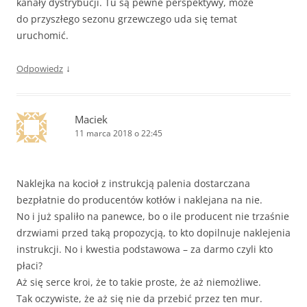
kanały dystrybucji. Tu są pewne perspektywy, może
do przyszłego sezonu grzewczego uda się temat
uruchomić.
↓
Odpowiedz
Maciek
11 marca 2018 o 22:45
Naklejka na kocioł z instrukcją palenia dostarczana
bezpłatnie do producentów kotłów i naklejana na nie.
No i już spaliło na panewce, bo o ile producent nie trzaśnie
drzwiami przed taką propozycją, to kto dopilnuje naklejenia
instrukcji. No i kwestia podstawowa – za darmo czyli kto
płaci?
Aż się serce kroi, że to takie proste, że aż niemożliwe.
Tak oczywiste, że aż się nie da przebić przez ten mur.