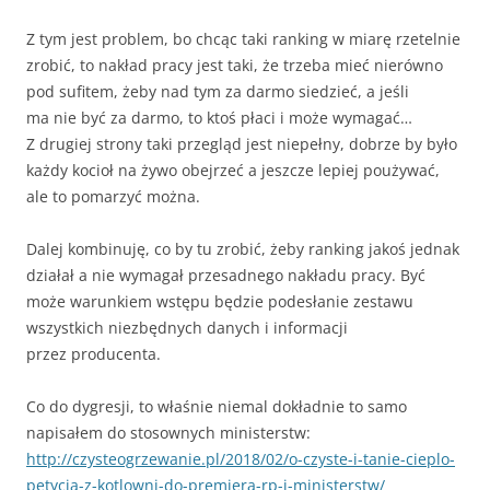
Z tym jest problem, bo chcąc taki ranking w miarę rzetelnie
zrobić, to nakład pracy jest taki, że trzeba mieć nierówno
pod sufitem, żeby nad tym za darmo siedzieć, a jeśli
ma nie być za darmo, to ktoś płaci i może wymagać…
Z drugiej strony taki przegląd jest niepełny, dobrze by było
każdy kocioł na żywo obejrzeć a jeszcze lepiej poużywać,
ale to pomarzyć można.
Dalej kombinuję, co by tu zrobić, żeby ranking jakoś jednak
działał a nie wymagał przesadnego nakładu pracy. Być
może warunkiem wstępu będzie podesłanie zestawu
wszystkich niezbędnych danych i informacji
przez producenta.
Co do dygresji, to właśnie niemal dokładnie to samo
napisałem do stosownych ministerstw:
http://czysteogrzewanie.pl/2018/02/o-czyste-i-tanie-cieplo-
petycja-z-kotlowni-do-premiera-rp-i-ministerstw/