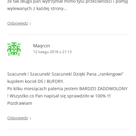
że tak długo pan wytrzymał mimo tylu przeciwności i pomyj
wylewanych z każdej strony…
↓
Odpowiedz
Maqrcin
12 lutego 2018 o 21:13
Szacunek ! Szacunek! Szacunek! Dzięki Pana „rankingowi”
kupiłem kocioł DS i BUFORY.
Po kilku miesiącach palenia jestem BARDZO ZADOWOLONY
! Wszystko co Pan napisał się sprawdziło w 100% !!!
Pozdrawiam
↓
Odpowiedz