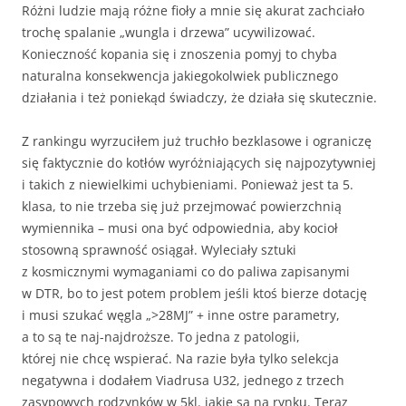
Różni ludzie mają różne fioły a mnie się akurat zachciało
trochę spalanie „wungla i drzewa” ucywilizować.
Konieczność kopania się i znoszenia pomyj to chyba
naturalna konsekwencja jakiegokolwiek publicznego
działania i też poniekąd świadczy, że działa się skutecznie.
Z rankingu wyrzuciłem już truchło bezklasowe i ograniczę
się faktycznie do kotłów wyróżniających się najpozytywniej
i takich z niewielkimi uchybieniami. Ponieważ jest ta 5.
klasa, to nie trzeba się już przejmować powierzchnią
wymiennika – musi ona być odpowiednia, aby kocioł
stosowną sprawność osiągał. Wyleciały sztuki
z kosmicznymi wymaganiami co do paliwa zapisanymi
w DTR, bo to jest potem problem jeśli ktoś bierze dotację
i musi szukać węgla „>28MJ” + inne ostre parametry,
a to są te naj-najdroższe. To jedna z patologii,
której nie chcę wspierać. Na razie była tylko selekcja
negatywna i dodałem Viadrusa U32, jednego z trzech
zasypowych rodzynków w 5kl. jakie są na rynku. Teraz