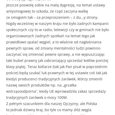
Jeszcze pozwolę sobie na małą dygresję, na temat ustawy
antysmogowej to szkoda, że rząd zaczyna walkę
ze smogiem tak – za przeproszeniem – z du…y strony.
Nigdy wcześniej w naszym kraju nie było żadnych kampanii
społecznych czy to w radio, telewizji czy w gminach nie było
organizowanych żadnych spotkań na temat tego jak
prawidłowo spalać węgiel, a to właśnie od nagłaśniania
pewnych spraw, od zmiany mentalności ludzi powinno
zaczynać się zmieniać pewne sprawy, a nie wypuszczając
taki bubel prawny jak zabraniający sprzedaż kotłów poniżej
klasy piątej. Teraz kotlarze (tak jak Pan pisał w poprzednim
poście) będą szukać luk prawnych w tej ustawie coś tak jak
kiedyś producenci tradycyjnych żarówek, którzy zmienili
nazwę swoich produktów np. na „grzałka
wstrząsoodporna”, kiedy UE wprowadziła zakaz sprzedaży
tradycyjnych żarówek o mocy 100W.
Z pełnym szacunkiem dla naszej Ojczyzny, ale Polska
to jednak dziwny kraj, bo tyle co mamy złóż węgla