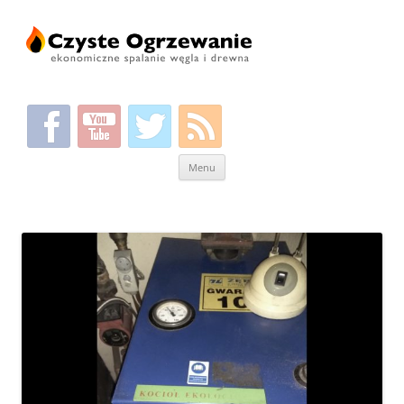
Przeskocz
Menu
do
treści