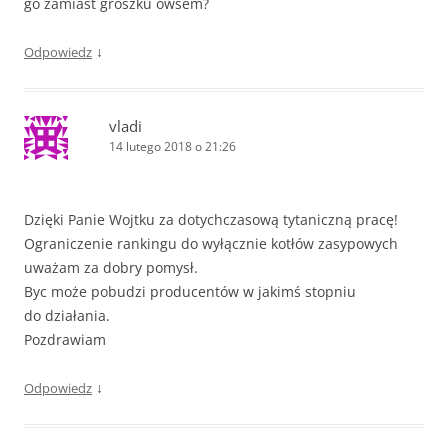
go zamiast groszku owsem?
↓
Odpowiedz
vladi
14 lutego 2018 o 21:26
Dzięki Panie Wojtku za dotychczasową tytaniczną pracę!
Ograniczenie rankingu do wyłącznie kotłów zasypowych
uważam za dobry pomysł.
Byc może pobudzi producentów w jakimś stopniu
do działania.
Pozdrawiam
↓
Odpowiedz