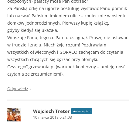
okopconych) palaczy może Pan dotrzeć?
Za Pańską orkę na ugorze postuluję wystawić Panu pomnik
lub nazwać Pańskim imieniem ulicę – koniecznie w osiedlu
domków jednorodzinnych. Pierwszy kupię książkę,
gdyby kiedyś się ukazała.
Winszuję Panu, tego co Pan tu osiągnął. Proszę nie ustawać
w trudzie i znoju. Niech żyje rozum! Pozdrawiam
wszystkich oświeconych i GORĄCO zachęcam do czytania
wszystkich chcących się ogrzać przy płomyku
CzystegoOgrzewania.pl (warunek konieczny – umiejętność
czytania ze zrozumieniem!).
↓
Odpowiedz
Wojciech Treter
Autor wpisu
10 marca 2018 o 21:03