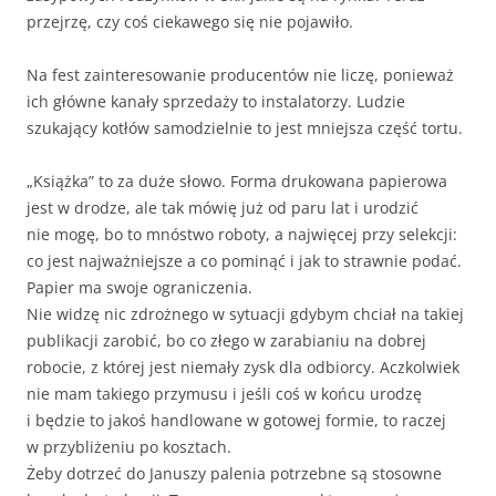
przejrzę, czy coś ciekawego się nie pojawiło.
Na fest zainteresowanie producentów nie liczę, ponieważ
ich główne kanały sprzedaży to instalatorzy. Ludzie
szukający kotłów samodzielnie to jest mniejsza część tortu.
„Książka” to za duże słowo. Forma drukowana papierowa
jest w drodze, ale tak mówię już od paru lat i urodzić
nie mogę, bo to mnóstwo roboty, a najwięcej przy selekcji:
co jest najważniejsze a co pominąć i jak to strawnie podać.
Papier ma swoje ograniczenia.
Nie widzę nic zdrożnego w sytuacji gdybym chciał na takiej
publikacji zarobić, bo co złego w zarabianiu na dobrej
robocie, z której jest niemały zysk dla odbiorcy. Aczkolwiek
nie mam takiego przymusu i jeśli coś w końcu urodzę
i będzie to jakoś handlowane w gotowej formie, to raczej
w przybliżeniu po kosztach.
Żeby dotrzeć do Januszy palenia potrzebne są stosowne