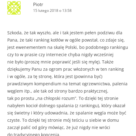
Piotr
15 lutego 2018 o 13:58
Szkoda, że tak wyszło, ale i tak jestem pełen podziwu dla
Pana, że taki ranking kotłów w ogóle powstał, co zdaje się,
jest ewenementem na skalę Polski, bo podobnego rankingu
czy to w prasie czy internecie chyba nigdy wcześniej
nie było (proszę mnie poprawić jeśli się mylę). Także
dziękujemy Panu za ogrom prac włożonych w ten ranking
i w ogóle, za tę stronę, która jest (powinna być)
prawdziwym kompendium na temat ogrzewnictwa, palenia
węglem itp., ale tak od strony bardzo praktycznej,
tak po prostu „na chłopski rozum”. To dzięki tej stronie
nabyłem kocioł dolnego spalania (z rankingu), który okazał
się świetny i który udowadnia, że spalanie węgla może być
czyste. To dzięki tej stronie mój teściu u siebie w domu
zaczął palić od góry mówiąc, że już nigdy nie wróci
do tradycyjnego kopcenia.