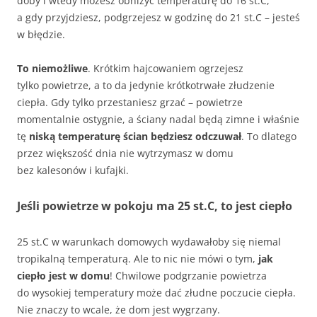
doby i wtedy możesz obniżyć temperaturę do 16 st.C,
a gdy przyjdziesz, podgrzejesz w godzinę do 21 st.C – jesteś
w błędzie.
To niemożliwe
. Krótkim hajcowaniem ogrzejesz
tylko powietrze, a to da jedynie krótkotrwałe złudzenie
ciepła. Gdy tylko przestaniesz grzać – powietrze
momentalnie ostygnie, a ściany nadal będą zimne i właśnie
tę
niską temperaturę ścian będziesz odczuwał
. To dlatego
przez większość dnia nie wytrzymasz w domu
bez kalesonów i kufajki.
Jeśli powietrze w pokoju ma 25 st.C, to jest ciepło
25 st.C w warunkach domowych wydawałoby się niemal
tropikalną temperaturą. Ale to nic nie mówi o tym,
jak
ciepło jest w domu
! Chwilowe podgrzanie powietrza
do wysokiej temperatury może dać złudne poczucie ciepła.
Nie znaczy to wcale, że dom jest wygrzany.