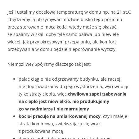
Jeśli ustalimy docelową temperaturę w domu np. na 21 st.C
i będziemy ją utrzymywać możlwie blisko tego poziomu
przez sterowanie mocą kotła, wtedy może się okazać,
że spalimy w skali doby tyle samo paliwa lub niewiele
więcej, jak przy okresowym przepalaniu, ale komfort
przebywania w domu będzie nieporównanie wyższy!
Niemożliwe? Spójrzmy dlaczego tak jest:
paląc ciągle nie odgrzewamy budynku, ale raczej
nie doprowadzamy do jego wystudzenia, wyrównując
tylko straty ciepła, więc
chwilowe zapotrzebowanie
na ciepło jest niewielkie, nie produkujemy
go w nadmiarze i nie marnujemy
kocioł pracuje na umiarkowanej mocy
, czyli maleje
strata kominowa, zwiększająca się wraz
z produkowaną mocą
dawka ciepła, jaką normalnie uzyskalibyśmy