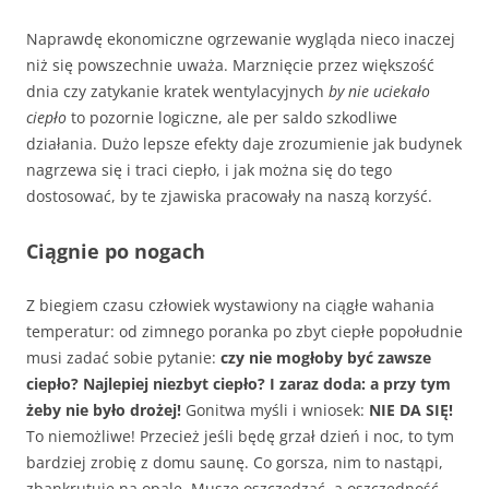
Naprawdę ekonomiczne ogrzewanie wygląda nieco inaczej
niż się powszechnie uważa. Marznięcie przez większość
dnia czy zatykanie kratek wentylacyjnych
by nie uciekało
ciepło
to pozornie logiczne, ale per saldo szkodliwe
działania. Dużo lepsze efekty daje zrozumienie jak budynek
nagrzewa się i traci ciepło, i jak można się do tego
dostosować, by te zjawiska pracowały na naszą korzyść.
Ciągnie po nogach
Z biegiem czasu człowiek wystawiony na ciągłe wahania
temperatur: od zimnego poranka po zbyt ciepłe popołudnie
musi zadać sobie pytanie:
czy nie mogłoby być zawsze
ciepło? Najlepiej niezbyt ciepło? I zaraz doda: a przy tym
żeby nie było drożej!
Gonitwa myśli i wniosek:
NIE DA SIĘ!
To niemożliwe! Przecież jeśli będę grzał dzień i noc, to tym
bardziej zrobię z domu saunę. Co gorsza, nim to nastąpi,
zbankrutuję na opale. Muszę oszczędzać, a oszczędność