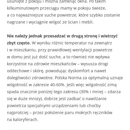
usunięte z pokoju i można zamknąć okna. Po takim
kilkuminutowym przeciągu mamy w pokoju świeże,
a co najważniejsze suche powietrze, które szybko zostanie
nagrzane i wyciągnie wilgoć ze ścian i mebli.
Nie należy jednak przesadzać w drugą stronę i wietrzyć
zbyt często.
W wyniku różnic temperatur na zewnątrz
i w mieszkaniu, przy prawidłowej wentylacji powietrze
w domu jest już dość suche, a to również nie wpływa
korzystnie na zdrowie mieszkańców – wysusza drogi
oddechowe i skórę, powodując dyskomfort a nawet
dolegliwości zdrowotne. Polska Norma za optymalną uznaje
wilgotność w zakresie 40-60%. Jeśli więc wilgotność zimą
spada znacznie poniżej tego zakresu (30% i mniej – zdarza
się w duże mrozy), dobrze jest zadbać o nawilżanie
powietrza specjalnymi urządzeniami lub choćby
najprościej – przez położenie paru mokrych ręczników
na kaloryferach.