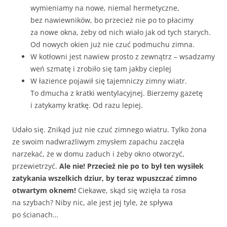
wymieniamy na nowe, niemal hermetyczne,
bez nawiewników, bo przecież nie po to płacimy
za nowe okna, żeby od nich wiało jak od tych starych.
Od nowych okien już nie czuć podmuchu zimna.
W kotłowni jest nawiew prosto z zewnątrz – wsadzamy
weń szmatę i zrobiło się tam jakby cieplej
W łazience pojawił się tajemniczy zimny wiatr.
To dmucha z kratki wentylacyjnej. Bierzemy gazetę
i zatykamy kratkę. Od razu lepiej.
Udało się. Znikąd już nie czuć zimnego wiatru. Tylko żona
ze swoim nadwrażliwym zmysłem zapachu zaczęła
narzekać, że w domu zaduch i żeby okno otworzyć,
przewietrzyć.
Ale nie! Przecież nie po to był ten wysiłek
zatykania wszelkich dziur, by teraz wpuszczać zimno
otwartym oknem!
Ciekawe, skąd się wzięła ta rosa
na szybach? Niby nic, ale jest jej tyle, że spływa
po ścianach…