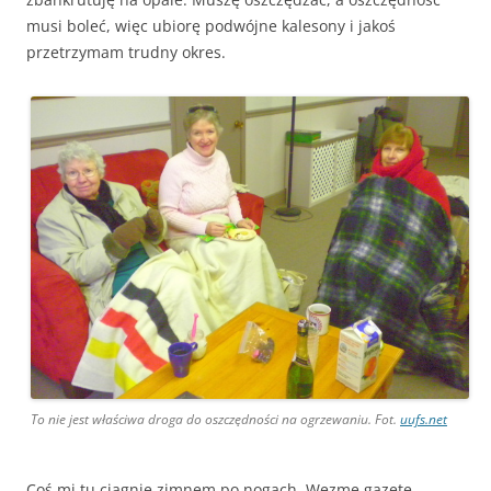
musi boleć, więc ubiorę podwójne kalesony i jakoś
przetrzymam trudny okres.
To nie jest właściwa droga do oszczędności na ogrzewaniu. Fot.
uufs.net
Coś mi tu ciągnie zimnem po nogach. Wezmę gazetę