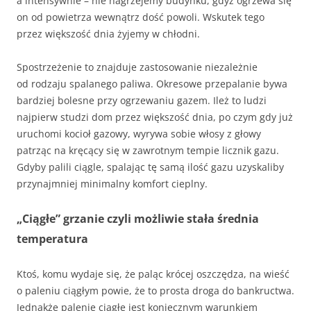
a intensywnie – nie nagrzejemy budynku, gdyż ogrzewa się
on od powietrza wewnątrz dość powoli. Wskutek tego
przez większość dnia żyjemy w chłodni.
Spostrzeżenie to znajduje zastosowanie niezależnie
od rodzaju spalanego paliwa. Okresowe przepalanie bywa
bardziej bolesne przy ogrzewaniu gazem. Ileż to ludzi
najpierw studzi dom przez większość dnia, po czym gdy już
uruchomi kocioł gazowy, wyrywa sobie włosy z głowy
patrząc na kręcący się w zawrotnym tempie licznik gazu.
Gdyby palili ciągle, spalając tę samą ilość gazu uzyskaliby
przynajmniej minimalny komfort cieplny.
„Ciągłe” grzanie czyli możliwie stała średnia
temperatura
Ktoś, komu wydaje się, że paląc krócej oszczędza, na wieść
o paleniu ciągłym powie, że to prosta droga do bankructwa.
Jednakże palenie ciągłe jest koniecznym warunkiem