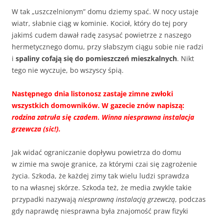
W tak „uszczelnionym” domu dziemy spać. W nocy ustaje
wiatr, słabnie ciąg w kominie. Kocioł, który do tej pory
jakimś cudem dawał radę zasysać powietrze z naszego
hermetycznego domu, przy słabszym ciągu sobie nie radzi
i
spaliny cofają się do pomieszczeń mieszkalnych
. Nikt
tego nie wyczuje, bo wszyscy śpią.
Następnego dnia listonosz zastaje zimne zwłoki
wszystkich domowników. W gazecie znów napiszą:
rodzina zatruła się czadem. Winna niesprawna instalacja
grzewcza (sic!).
Jak widać ograniczanie dopływu powietrza do domu
w zimie ma swoje granice, za którymi czai się zagrożenie
życia. Szkoda, że każdej zimy tak wielu ludzi sprawdza
to na własnej skórze. Szkoda też, że media zwykle takie
przypadki nazywają
niesprawną instalacją grzewczą
, podczas
gdy naprawdę niesprawna była znajomość praw fizyki