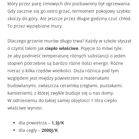
który przez parę zimowych dni pozbawiony był ogrzewania.
Gdy zacznie się go ostro grzać, termometr pokojowy szybko
skoczy do góry. Ale jeszcze przez długie godziny czuć chłód.
To przez wyziębione mury.
Dlaczego grzanie murów długo trwa? Każdy w szkole słyszał
o czymś takim jak
ciepło właściwe
. Pojęcie to mówi tyle,
że aby podnieść temperaturę różnych substancji o jeden
stopień potrzebne są bardzo różne ilości energii. Różne
nieraz o kilka rzędów wielkości. Duża różnica pod tym
względem jest między powietrzem a materiałami
budowlanymi, zwłaszcza ceramiką (cegłami, pustakami,
kamieniem), z której zwykle buduje się u nas domy.
W odniesieniu do takiej samej objętości 1 litra ciepło
właściwe wynosi:
dla powietrza –
1,3J/K
dla cegły –
2000J/K