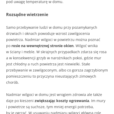
pod uwagę temperaturę w domu.
Rozsądne wietrzenie
Samo przebywanie ludzi w domu przy pozamykanych
drzwiach i oknach powoduje wzrost zawilgocenia
powietrza. Nadmiar wilgoci w powietrzu można poznać
po
rosie na wewnętrznej stronie okien
. Wilgoć wnika
w ściany i meble. W skrajnych przypadkach zdarza się rosa
a w konsekwencji grzyb w narożnikach pokoi, gdzie mur
jest chłodny a ruch powietrza jest niewielki. Stałe
przebywanie w zawilgoconym, albo co gorsza zagrzybionym
pomieszczeniu to przyczyna nieustających zimowych
chorób.
Nadmiar wilgoci w domu jest wrogiem zdrowia ale także
daje po kieszeni
zwiększając koszty ogrzewania
. Im mury
i powietrze są suchsze, tym mniej energii potrzeba,
by je ogrzać. W usuwaniu nadmiaru wilgoci główną rolę