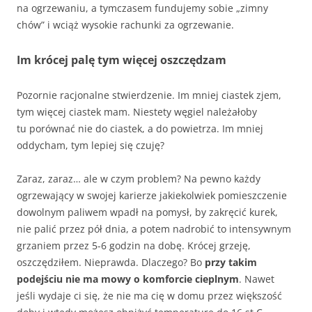
na ogrzewaniu, a tymczasem fundujemy sobie „zimny
chów” i wciąż wysokie rachunki za ogrzewanie.
Im krócej palę tym więcej oszczędzam
Pozornie racjonalne stwierdzenie. Im mniej ciastek zjem,
tym więcej ciastek mam. Niestety węgiel należałoby
tu porównać nie do ciastek, a do powietrza. Im mniej
oddycham, tym lepiej się czuję?
Zaraz, zaraz… ale w czym problem? Na pewno każdy
ogrzewający w swojej karierze jakiekolwiek pomieszczenie
dowolnym paliwem wpadł na pomysł, by zakręcić kurek,
nie palić przez pół dnia, a potem nadrobić to intensywnym
grzaniem przez 5-6 godzin na dobę. Krócej grzeję,
oszczędziłem. Nieprawda. Dlaczego? Bo
przy takim
podejściu nie ma mowy o komforcie cieplnym
. Nawet
jeśli wydaje ci się, że nie ma cię w domu przez większość