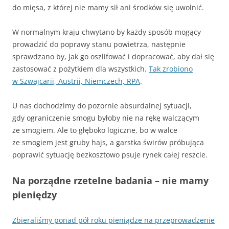
do mięsa, z której nie mamy sił ani środków się uwolnić.
W normalnym kraju chwytano by każdy sposób mogący
prowadzić do poprawy stanu powietrza, następnie
sprawdzano by, jak go oszlifować i dopracować, aby dał się
zastosować z pożytkiem dla wszystkich.
Tak zrobiono
w Szwajcarii, Austrii, Niemczech, RPA
.
U nas dochodzimy do pozornie absurdalnej sytuacji,
gdy ograniczenie smogu byłoby nie na rękę walczącym
ze smogiem. Ale to głęboko logiczne, bo w walce
ze smogiem jest gruby hajs, a garstka świrów próbująca
poprawić sytuację bezkosztowo psuje rynek całej reszcie.
Na porządne rzetelne badania – nie mamy
pieniędzy
Zbieraliśmy ponad pół roku pieniądze na przeprowadzenie