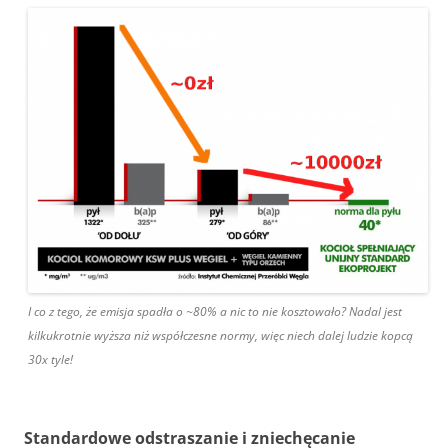
I co z tego, że emisja spadła o ~80% a nic to nie kosztowało? Nadal jest
kilkukrotnie wyższa niż współczesne normy, więc niech dalej ludzie kopcą
30x tyle!
Standardowe odstraszanie i zniechęcanie