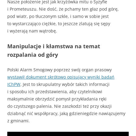
Nasze położenie jest jak krzyżówka mitu o Syzyfie
i Prometeuszu. Nie dość, że pchamy ten głaz pod górę,
pod wiatr, po tłuczonym szkle, i samo w sobie jest
to wystarczająco ciężkie, to jeszcze zlatują się sępy
i wyżerają nam wątrobę.
Manipulacje i kłamstwa na temat
rozpalania od góry
Polski Alarm Smogowy poprzez swój organ prasowy
wystawił dokument skrótowo opisujący wyniki badań
IChPW
. Jest to skrupulatny wybór takich informacji
i sposobu ich przedstawienia, aby czytelnikowi
maksymalnie obrzydzić pomysł przykładania ręki
do czystszego palenia. Nie zaszkodzi też przy okazji
dziabnąć nić współpracy, jaką gdzieniegdzie nawiązujemy
z gminami.