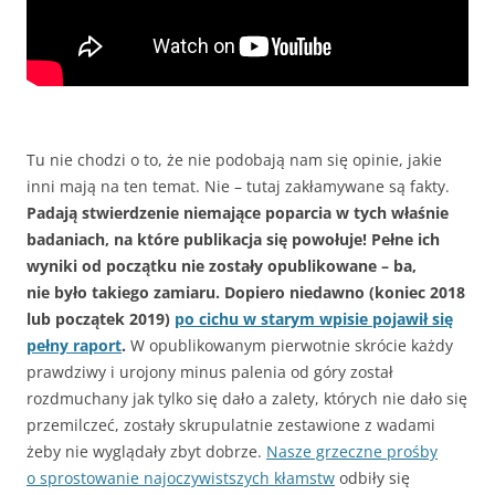
Tu nie chodzi o to, że nie podobają nam się opinie, jakie
inni mają na ten temat. Nie – tutaj zakłamywane są fakty.
Padają stwierdzenie niemające poparcia w tych właśnie
badaniach, na które publikacja się powołuje! Pełne ich
wyniki od początku nie zostały opublikowane – ba,
nie było takiego zamiaru. Dopiero niedawno (koniec 2018
lub początek 2019)
po cichu w starym wpisie pojawił się
pełny raport
.
W opublikowanym pierwotnie skrócie każdy
prawdziwy i urojony minus palenia od góry został
rozdmuchany jak tylko się dało a zalety, których nie dało się
przemilczeć, zostały skrupulatnie zestawione z wadami
żeby nie wyglądały zbyt dobrze.
Nasze grzeczne prośby
o sprostowanie najoczywistszych kłamstw
odbiły się