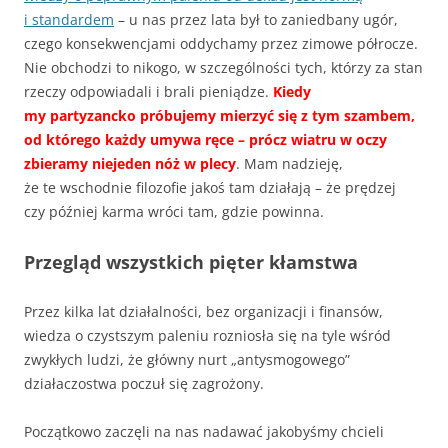
i standardem
– u nas przez lata był to zaniedbany ugór,
czego konsekwencjami oddychamy przez zimowe półrocze.
Nie obchodzi to nikogo, w szczególności tych, którzy za stan
rzeczy odpowiadali i brali pieniądze.
Kiedy
my partyzancko próbujemy mierzyć się z tym szambem,
od którego każdy umywa ręce – prócz wiatru w oczy
zbieramy niejeden nóż w plecy
. Mam nadzieję,
że te wschodnie filozofie jakoś tam działają – że prędzej
czy później karma wróci tam, gdzie powinna.
Przegląd wszystkich pięter kłamstwa
Przez kilka lat działalności, bez organizacji i finansów,
wiedza o czystszym paleniu rozniosła się na tyle wśród
zwykłych ludzi, że główny nurt „antysmogowego”
działaczostwa poczuł się zagrożony.
Początkowo zaczęli na nas nadawać jakobyśmy chcieli