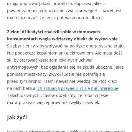
drogą poprawić jakość powietrza. Poprawa jakości
powietrza musi jednocześnie zwalczać węgiel – nawet jeśli
ma to oznaczać, że rzecz potrwa znacznie dłużej.
Zieloni dżihadyści znaleźli sobie w domowych
konsumentach węgla wdzięczny obiekt do wyżycia się
.
Są zbyt ciency, aby wpływać na politykę energetyczną kraju.
Nie podskoczą kopalniom ani elektrowniom. Ale mają dość
sił, by sterować kształtem lokalnych uchwał
antysmogowych, bez oglądania się na skutki uboczne, jakie
poniosą mieszkańcy. Zwykli ludzie nie potrafią się
przed tym bronić – sami nawet nie wiedzą, że ktoś kręci
na nich bata a
ich sytuacją prawie nikt się nie interesuje
.
Takich dziwnych czasów dożyliśmy, że robal w lesie
ma w praktyce więcej praw niż zwykły człowiek.
Jak żyć?
Jesteśmy ruchem społecznym zwykłych ludzi ogrzewających