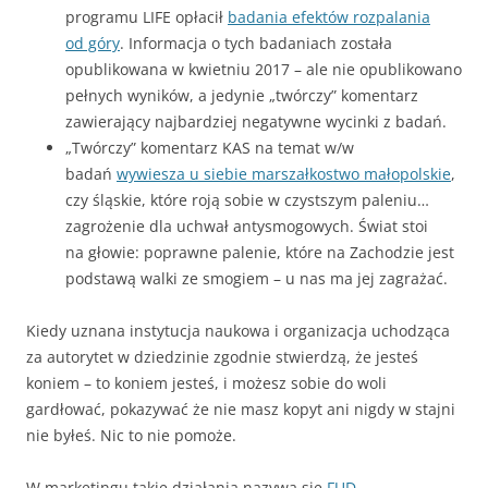
programu LIFE opłacił
badania efektów rozpalania
od góry
. Informacja o tych badaniach została
opublikowana w kwietniu 2017 – ale nie opublikowano
pełnych wyników, a jedynie „twórczy” komentarz
zawierający najbardziej negatywne wycinki z badań.
„Twórczy” komentarz KAS na temat w/w
badań
wywiesza u siebie marszałkostwo małopolskie
,
czy śląskie, które roją sobie w czystszym paleniu…
zagrożenie dla uchwał antysmogowych. Świat stoi
na głowie: poprawne palenie, które na Zachodzie jest
podstawą walki ze smogiem – u nas ma jej zagrażać.
Kiedy uznana instytucja naukowa i organizacja uchodząca
za autorytet w dziedzinie zgodnie stwierdzą, że jesteś
koniem – to koniem jesteś, i możesz sobie do woli
gardłować, pokazywać że nie masz kopyt ani nigdy w stajni
nie byłeś. Nic to nie pomoże.
W marketingu takie działania nazywa się
FUD
.