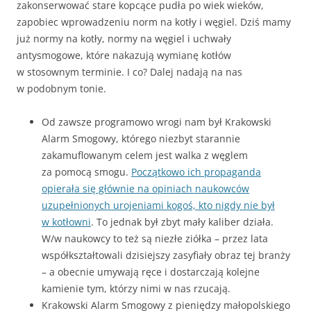
zakonserwować stare kopcące pudła po wiek wieków,
zapobiec wprowadzeniu norm na kotły i węgiel. Dziś mamy
już normy na kotły, normy na węgiel i uchwały
antysmogowe, które nakazują wymianę kotłów
w stosownym terminie. I co? Dalej nadają na nas
w podobnym tonie.
Od zawsze programowo wrogi nam był Krakowski
Alarm Smogowy, którego niezbyt starannie
zakamuflowanym celem jest walka z węglem
za pomocą smogu.
Początkowo ich propaganda
opierała się głównie na opiniach naukowców
uzupełnionych urojeniami kogoś, kto nigdy nie był
w kotłowni
. To jednak był zbyt mały kaliber działa.
W/w naukowcy to też są niezłe ziółka – przez lata
współkształtowali dzisiejszy zasyfiały obraz tej branży
– a obecnie umywają ręce i dostarczają kolejne
kamienie tym, którzy nimi w nas rzucają.
Krakowski Alarm Smogowy z pieniędzy małopolskiego