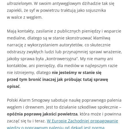
ultrazielonym
. W swoim antywęglowym dżihadzie tak się
zapiekli, że syf w powietrzu traktują jako sojusznika
w walce z węglem.
Mają kontakty, zasilanie z publicznych pieniędzy i wsparcie
medialne, dlatego są w stanie skonstruować kłamliwą
narrację z wykorzystaniem autorytetów, co skutecznie
odstraszy zwykłych ludzi lub przynajmniej sprawi wrażenie,
jakoby sprawa była „kontrowersyjna”. My nie mamy ani
kontaktów, ani pieniędzy, dla mediów w najlepszym razie
nie istniejemy, dlatego
nie jesteśmy w stanie się
przed tym bronić inaczej jak próbując tutaj sprawę
opisać
.
Polski Alarm Smogowy sabotuje naukę poprawnego palenia
węglem i drewnem. Jest to działanie szkodliwe społecznie –
opóźnia poprawę jakości powietrza
, która może i powinna
zacząć się tu i teraz.
W Europie Zachodniej propagowanie
wiedzy o poprawnym paleniu od dekad jest normą