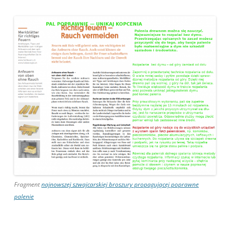
Fragment
najnowszej szwajcarskiej broszury propagującej poprawne
palenie