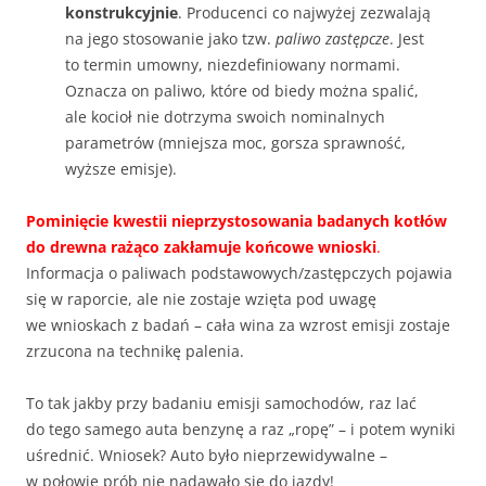
konstrukcyjnie
. Producenci co najwyżej zezwalają
na jego stosowanie jako tzw.
paliwo zastępcze
. Jest
to termin umowny, niezdefiniowany normami.
Oznacza on paliwo, które od biedy można spalić,
ale kocioł nie dotrzyma swoich nominalnych
parametrów (mniejsza moc, gorsza sprawność,
wyższe emisje).
Pominięcie kwestii nieprzystosowania badanych kotłów
do drewna rażąco zakłamuje końcowe wnioski
.
Informacja o paliwach podstawowych/zastępczych pojawia
się w raporcie, ale nie zostaje wzięta pod uwagę
we wnioskach z badań – cała wina za wzrost emisji zostaje
zrzucona na technikę palenia.
To tak jakby przy badaniu emisji samochodów, raz lać
do tego samego auta benzynę a raz „ropę” – i potem wyniki
uśrednić. Wniosek? Auto było nieprzewidywalne –
w połowie prób nie nadawało się do jazdy!