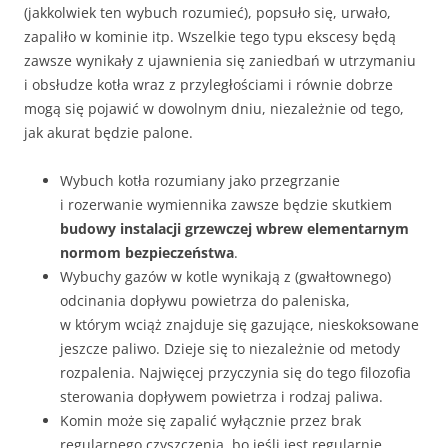
(jakkolwiek ten wybuch rozumieć), popsuło się, urwało,
zapaliło w kominie itp. Wszelkie tego typu ekscesy będą
zawsze wynikały z ujawnienia się zaniedbań w utrzymaniu
i obsłudze kotła wraz z przyległościami i równie dobrze
mogą się pojawić w dowolnym dniu, niezależnie od tego,
jak akurat będzie palone.
Wybuch kotła rozumiany jako przegrzanie
i rozerwanie wymiennika zawsze będzie skutkiem
budowy instalacji grzewczej wbrew elementarnym
normom bezpieczeństwa
.
Wybuchy gazów w kotle wynikają z (gwałtownego)
odcinania dopływu powietrza do paleniska,
w którym wciąż znajduje się gazujące, nieskoksowane
jeszcze paliwo. Dzieje się to niezależnie od metody
rozpalenia. Najwięcej przyczynia się do tego filozofia
sterowania dopływem powietrza i rodzaj paliwa.
Komin może się zapalić wyłącznie przez brak
regularnego czyszczenia, bo jeśli jest regularnie