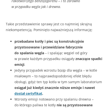
rakotwórczego benzo[a]pirenu – i to zarówno
w przypadku węgla jak i drewna.
Takie przedstawienie sprawy jest co najmniej skrajną
niekompetencją. Pominięto najważniejszą informację:
przebadane kotły i piec są konstrukcyjnie
przystosowane i przewidziane fabrycznie
do spalania węgla
– i spalając węgiel od góry
w prawie każdym przypadku osiągały
znaczące spadki
emisji
.
Jedyny przypadek wzrostu b(a)p dla węgla – w kotle
miałowym – to najprawdopodobniej efekt błędu
obsługi, gdyż ten typ kotła w tym samym laboratorium
osiągał już kiedyś znacznie niższe emisje i nawet
dostał certyfikat
.
Wzrosty emisji notowano przy spalaniu drewna –
do którego paliwa te kotły
nie są przystosowane