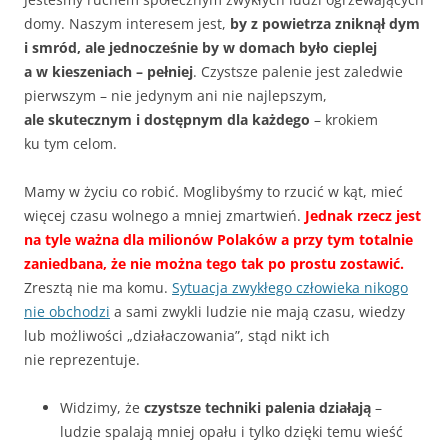
domy. Naszym interesem jest,
by z powietrza zniknął dym
i smród, ale jednocześnie by w domach było cieplej
a w kieszeniach – pełniej
. Czystsze palenie jest zaledwie
pierwszym – nie jedynym ani nie najlepszym,
ale skutecznym i dostępnym dla każdego
– krokiem
ku tym celom.
Mamy w życiu co robić. Moglibyśmy to rzucić w kąt, mieć
więcej czasu wolnego a mniej zmartwień.
Jednak rzecz jest
na tyle ważna dla milionów Polaków a przy tym totalnie
zaniedbana, że nie można tego tak po prostu zostawić.
Zresztą nie ma komu.
Sytuacja zwykłego człowieka nikogo
nie obchodzi
a sami zwykli ludzie nie mają czasu, wiedzy
lub możliwości „działaczowania”, stąd nikt ich
nie reprezentuje.
Widzimy, że
czystsze techniki palenia działają
–
ludzie spalają mniej opału i tylko dzięki temu wieść