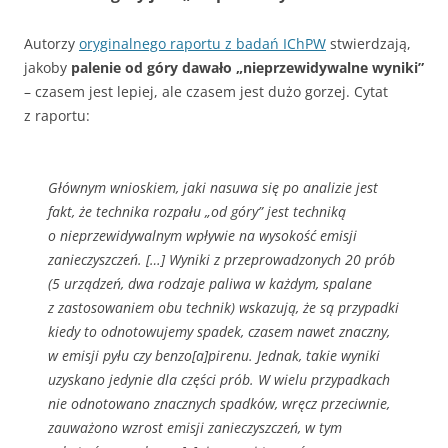
Autorzy
oryginalnego raportu z badań IChPW
stwierdzają,
jakoby
palenie od góry dawało „nieprzewidywalne wyniki”
– czasem jest lepiej, ale czasem jest dużo gorzej. Cytat
z raportu:
Głównym wnioskiem, jaki nasuwa się po analizie jest
fakt, że technika rozpału „od góry” jest techniką
o nieprzewidywalnym wpływie na wysokość emisji
zanieczyszczeń. […] Wyniki z przeprowadzonych 20 prób
(5 urządzeń, dwa rodzaje paliwa w każdym, spalane
z zastosowaniem obu technik) wskazują, że są przypadki
kiedy to odnotowujemy spadek, czasem nawet znaczny,
w emisji pyłu czy benzo[a]pirenu. Jednak, takie wyniki
uzyskano jedynie dla części prób. W wielu przypadkach
nie odnotowano znacznych spadków, wręcz przeciwnie,
zauważono wzrost emisji zanieczyszczeń, w tym