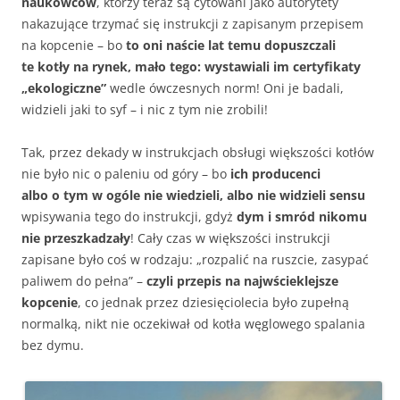
naukowców
, którzy teraz są cytowani jako autorytety
nakazujące trzymać się instrukcji z zapisanym przepisem
na kopcenie – bo
to oni naście lat temu dopuszczali
te kotły na rynek, mało tego: wystawiali im certyfikaty
„ekologiczne”
wedle ówczesnych norm! Oni je badali,
widzieli jaki to syf – i nic z tym nie zrobili!
Tak, przez dekady w instrukcjach obsługi większości kotłów
nie było nic o paleniu od góry – bo
ich producenci
albo o tym w ogóle nie wiedzieli, albo nie widzieli sensu
wpisywania tego do instrukcji, gdyż
dym i smród nikomu
nie przeszkadzały
! Cały czas w większości instrukcji
zapisane było coś w rodzaju: „rozpalić na ruszcie, zasypać
paliwem do pełna” –
czyli przepis na najwścieklejsze
kopcenie
, co jednak przez dziesięciolecia było zupełną
normalką, nikt nie oczekiwał od kotła węglowego spalania
bez dymu.