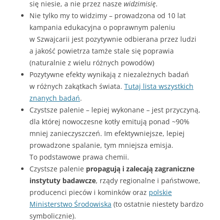
się niesie, a nie przez nasze
widzimisię
.
Nie tylko my to widzimy – prowadzona od 10 lat
kampania edukacyjna o poprawnym paleniu
w Szwajcarii jest pozytywnie odbierana przez ludzi
a jakość powietrza tamże stale się poprawia
(naturalnie z wielu różnych powodów)
Pozytywne efekty wynikają z niezależnych badań
w różnych zakątkach świata.
Tutaj lista wszystkich
znanych badań
.
Czystsze palenie – lepiej wykonane – jest przyczyną,
dla której nowoczesne kotły emitują ponad ~90%
mniej zanieczyszczeń. Im efektywniejsze, lepiej
prowadzone spalanie, tym mniejsza emisja.
To podstawowe prawa chemii.
Czystsze palenie
propagują i zalecają
zagraniczne
instytuty badawcze
, rządy regionalne i państwowe,
producenci pieców i kominków oraz
polskie
Ministerstwo Środowiska
(to ostatnie niestety bardzo
symbolicznie).