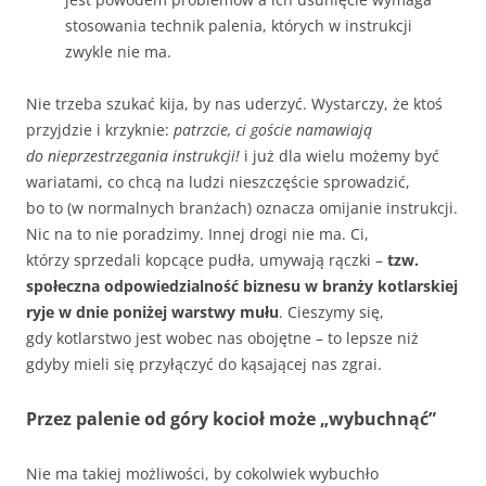
stosowania technik palenia, których w instrukcji
zwykle nie ma.
Nie trzeba szukać kija, by nas uderzyć. Wystarczy, że ktoś
przyjdzie i krzyknie:
patrzcie, ci goście namawiają
do nieprzestrzegania instrukcji!
i już dla wielu możemy być
wariatami, co chcą na ludzi nieszczęście sprowadzić,
bo to (w normalnych branżach) oznacza omijanie instrukcji.
Nic na to nie poradzimy. Innej drogi nie ma. Ci,
którzy sprzedali kopcące pudła, umywają rączki –
tzw.
społeczna odpowiedzialność biznesu w branży kotlarskiej
ryje w dnie poniżej warstwy mułu
. Cieszymy się,
gdy kotlarstwo jest wobec nas obojętne – to lepsze niż
gdyby mieli się przyłączyć do kąsającej nas zgrai.
Przez palenie od góry kocioł może „wybuchnąć”
Nie ma takiej możliwości, by cokolwiek wybuchło