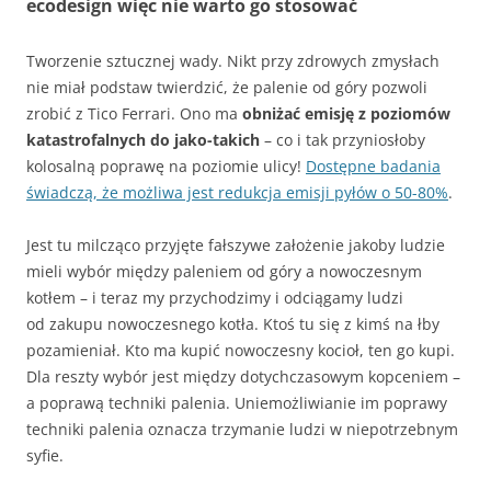
ecodesign więc nie warto go stosować
Tworzenie sztucznej wady. Nikt przy zdrowych zmysłach
nie miał podstaw twierdzić, że palenie od góry pozwoli
zrobić z Tico Ferrari. Ono ma
obniżać emisję z poziomów
katastrofalnych do jako-takich
– co i tak przyniosłoby
kolosalną poprawę na poziomie ulicy!
Dostępne badania
świadczą, że możliwa jest redukcja emisji pyłów o 50-80%
.
Jest tu milcząco przyjęte fałszywe założenie jakoby ludzie
mieli wybór między paleniem od góry a nowoczesnym
kotłem – i teraz my przychodzimy i odciągamy ludzi
od zakupu nowoczesnego kotła. Ktoś tu się z kimś na łby
pozamieniał. Kto ma kupić nowoczesny kocioł, ten go kupi.
Dla reszty wybór jest między dotychczasowym kopceniem –
a poprawą techniki palenia. Uniemożliwianie im poprawy
techniki palenia oznacza trzymanie ludzi w niepotrzebnym
syfie.